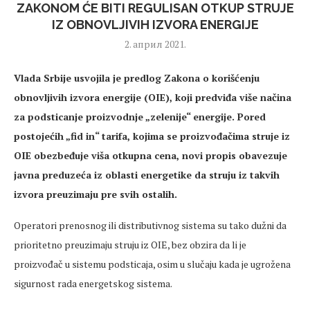
ZAKONOM ĆE BITI REGULISAN OTKUP STRUJE
IZ OBNOVLJIVIH IZVORA ENERGIJE
2. април 2021.
Vlada Srbije usvojila je predlog Zakona o korišćenju
obnovljivih izvora energije (OIE), koji predviđa više načina
za podsticanje proizvodnje „zelenije“ energije. Pored
postojećih „fid in“ tarifa, kojima se proizvođačima struje iz
OIE obezbeđuje viša otkupna cena, novi propis obavezuje
javna preduzeća iz oblasti energetike da struju iz takvih
izvora preuzimaju pre svih ostalih.
Operatori prenosnog ili distributivnog sistema su tako dužni da
prioritetno preuzimaju struju iz OIE, bez obzira da li je
proizvođač u sistemu podsticaja, osim u slučaju kada je ugrožena
sigurnost rada energetskog sistema.