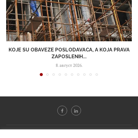
KOJE SU OBAVEZE POSLODAVACA, A KOJA PRAVA
ZAPOSLENIH...
8. август 2026.
Svi tekstovi sa portala "Biznis i finansije" su u vlasništvu "NIP