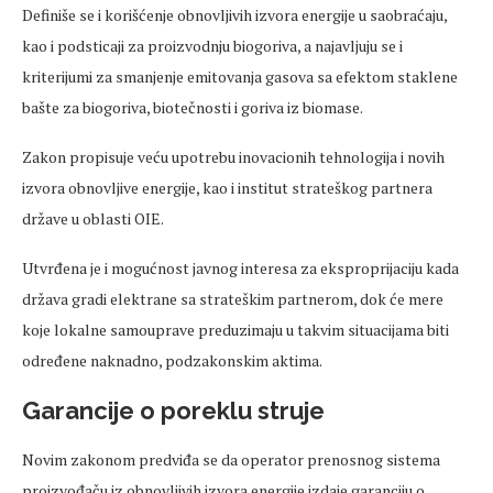
Definiše se i korišćenje obnovljivih izvora energije u saobraćaju,
kao i podsticaji za proizvodnju biogoriva, a najavljuju se i
kriterijumi za smanjenje emitovanja gasova sa efektom staklene
bašte za biogoriva, biotečnosti i goriva iz biomase.
Zakon propisuje veću upotrebu inovacionih tehnologija i novih
izvora obnovljive energije, kao i institut strateškog partnera
države u oblasti OIE.
Utvrđena je i mogućnost javnog interesa za eksproprijaciju kada
država gradi elektrane sa strateškim partnerom, dok će mere
koje lokalne samouprave preduzimaju u takvim situacijama biti
određene naknadno, podzakonskim aktima.
Garancije o poreklu struje
Novim zakonom predviđa se da operator prenosnog sistema
proizvođaču iz obnovljivih izvora energije izdaje garanciju o