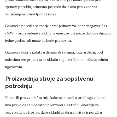
njenom poreklu, odnosno potvrdu da je ona proizvedena
korišćenjem obnovljivih resursa.
Garancija porekla se izdaje samo jednom za jedan megavat-čas
(MWh) proizvedene električne energije i ne može da bude duža od
jedne godine, ali može da bude prenosiva.
Garancija koja je izdata u drugim državama, važi i u Srbiji, pod
uslovima reciprociteta i u skladu sa potvrđenim međunarodnim
ugovorom.
Proizvodnja struje za sopstvenu
potrošnju
Кupac ili proizvođač struje, kako se navodi u predlogu zakona,
ima pravo da samostalno proizvodi električnu energiju za
sopstvenu potrošnju, da je skladišti i da njen višak isporuči u