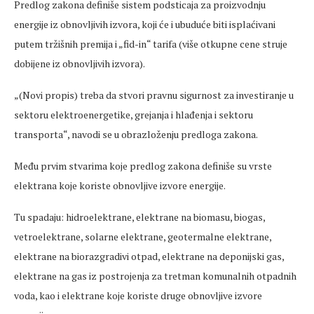
Predlog zakona definiše sistem podsticaja za proizvodnju
energije iz obnovljivih izvora, koji će i ubuduće biti isplaćivani
putem tržišnih premija i „fid-in“ tarifa (više otkupne cene struje
dobijene iz obnovljivih izvora).
„(Novi propis) treba da stvori pravnu sigurnost za investiranje u
sektoru elektroenergetike, grejanja i hlađenja i sektoru
transporta“, navodi se u obrazloženju predloga zakona.
Među prvim stvarima koje predlog zakona definiše su vrste
elektrana koje koriste obnovljive izvore energije.
Tu spadaju: hidroelektrane, elektrane na biomasu, biogas,
vetroelektrane, solarne elektrane, geotermalne elektrane,
elektrane na biorazgradivi otpad, elektrane na deponijski gas,
elektrane na gas iz postrojenja za tretman komunalnih otpadnih
voda, kao i elektrane koje koriste druge obnovljive izvore