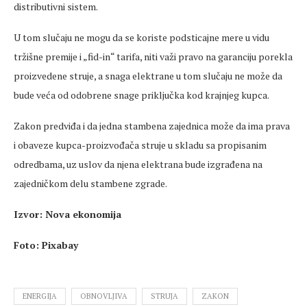
distributivni sistem.
U tom slučaju ne mogu da se koriste podsticajne mere u vidu
tržišne premije i „fid-in“ tarifa, niti važi pravo na garanciju porekla
proizvedene struje, a snaga elektrane u tom slučaju ne može da
bude veća od odobrene snage priključka kod krajnjeg kupca.
Zakon predviđa i da jedna stambena zajednica može da ima prava
i obaveze kupca-proizvođača struje u skladu sa propisanim
odredbama, uz uslov da njena elektrana bude izgrađena na
zajedničkom delu stambene zgrade.
Izvor: Nova ekonomija
Foto: Pixabay
ENERGIJA
OBNOVLJIVA
STRUJA
ZAKON