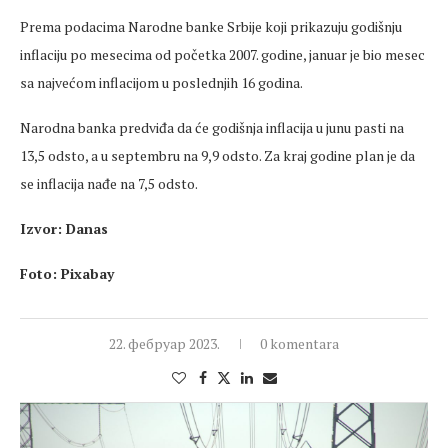
Prema podacima Narodne banke Srbije koji prikazuju godišnju
inflaciju po mesecima od početka 2007. godine, januar je bio mesec
sa najvećom inflacijom u poslednjih 16 godina.
Narodna banka predviđa da će godišnja inflacija u junu pasti na
13,5 odsto, a u septembru na 9,9 odsto. Za kraj godine plan je da
se inflacija nađe na 7,5 odsto.
Izvor: Danas
Foto: Pixabay
22. фебруар 2023.
0 komentara