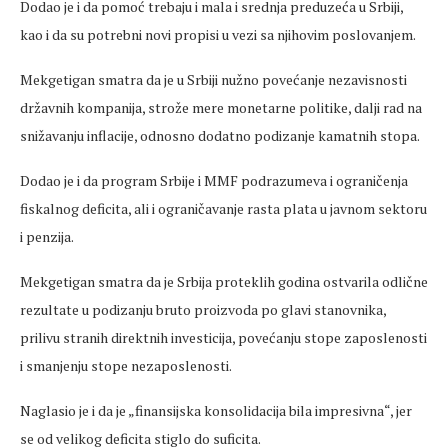
Dodao je i da pomoć trebaju i mala i srednja preduzeća u Srbiji,
kao i da su potrebni novi propisi u vezi sa njihovim poslovanjem.
Mekgetigan smatra da je u Srbiji nužno povećanje nezavisnosti
državnih kompanija, strože mere monetarne politike, dalji rad na
snižavanju inflacije, odnosno dodatno podizanje kamatnih stopa.
Dodao je i da program Srbije i MMF podrazumeva i ograničenja
fiskalnog deficita, ali i ograničavanje rasta plata u javnom sektoru
i penzija.
Mekgetigan smatra da je Srbija proteklih godina ostvarila odlične
rezultate u podizanju bruto proizvoda po glavi stanovnika,
prilivu stranih direktnih investicija, povećanju stope zaposlenosti
i smanjenju stope nezaposlenosti.
Naglasio je i da je „finansijska konsolidacija bila impresivna“, jer
se od velikog deficita stiglo do suficita.