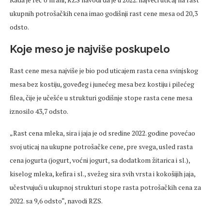
ukupnih potrošačkih cena imao godišnji rast cene mesa od 20,3
odsto.
Koje meso je najviše poskupelo
Rast cene mesa najviše je bio pod uticajem rasta cena svinjskog
mesa bez kostiju, goveđeg i junećeg mesa bez kostiju i pilećeg
filea, čije je učešće u strukturi godišnje stope rasta cene mesa
iznosilo 43,7 odsto.
„Rast cena mleka, sira i jaja je od sredine 2022. godine povećao
svoj uticaj na ukupne potrošačke cene, pre svega, usled rasta
cena jogurta (jogurt, voćni jogurt, sa dodatkom žitarica i sl.),
kiselog mleka, kefira i sl., svežeg sira svih vrsta i kokošijih jaja,
učestvujući u ukupnoj strukturi stope rasta potrošačkih cena za
2022. sa 9,6 odsto“, navodi RZS.