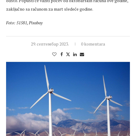
odsto. Popusti će važiti počev od oktobarskih računa ove godine,
zaključno sa računom za mart sledeće godine.
Foto: 51581, Pixabay
29. септембар 2023.
0 komentara