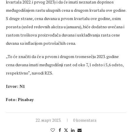
kvartala 2022. i prvog 2023) i da će imati neznatan doprinos
međugodišnjem rastu ukupnih cena u drugom kvartalu ove godine.
S druge strane, cena duvana u prvom kvartalu ove godine, osim
porasta (usled redovnih akciza u januaru), biće dodatno uvećana i
rastom troškova proizvođača duvana i usklađivanja rasta cene
duvana sa inflacijom potrošačkih cena.
„To će značiti da će u prvom i drugom tromesečju 2023. godine
cena duvana imati međugodišnji rast od oko 7,1 odsto i 5,6 odsto,
respektivno“, navodi RZS.
Izvor: N1
Foto: Pixabay
22. март 2023.
0 komentara