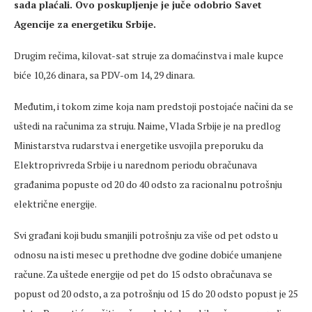
sada plaćali. Ovo poskupljenje je juče odobrio Savet
Agencije za energetiku Srbije.
Drugim rečima, kilovat-sat struje za domaćinstva i male kupce
biće 10,26 dinara, sa PDV-om 14, 29 dinara.
Međutim, i tokom zime koja nam predstoji postojaće načini da se
uštedi na računima za struju. Naime, Vlada Srbije je na predlog
Ministarstva rudarstva i energetike usvojila preporuku da
Elektroprivreda Srbije i u narednom periodu obračunava
građanima popuste od 20 do 40 odsto za racionalnu potrošnju
električne energije.
Svi građani koji budu smanjili potrošnju za više od pet odsto u
odnosu na isti mesec u prethodne dve godine dobiće umanjene
račune. Za uštede energije od pet do 15 odsto obračunava se
popust od 20 odsto, a za potrošnju od 15 do 20 odsto popust je 25