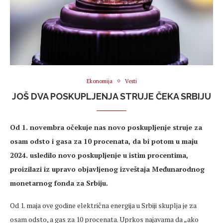
Ekonomija
Vesti
JOŠ DVA POSKUPLJENJA STRUJE ČEKA SRBIJU
Od 1. novembra očekuje nas novo poskupljenje struje za
osam odsto i gasa za 10 procenata, da bi potom u maju
2024. usledilo novo poskupljenje u istim procentima,
proizilazi iz upravo objavljenog izveštaja Međunarodnog
monetarnog fonda za Srbiju.
Od 1. maja ove godine električna energija u Srbiji skuplja je za
osam odsto, a gas za 10 procenata. Uprkos najavama da „ako