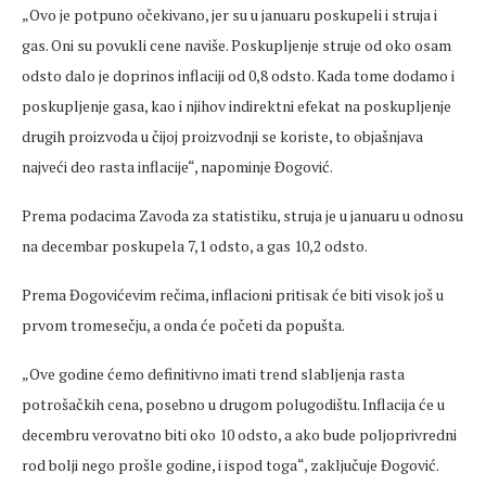
„Ovo je potpuno očekivano, jer su u januaru poskupeli i struja i
gas. Oni su povukli cene naviše. Poskupljenje struje od oko osam
odsto dalo je doprinos inflaciji od 0,8 odsto. Kada tome dodamo i
poskupljenje gasa, kao i njihov indirektni efekat na poskupljenje
drugih proizvoda u čijoj proizvodnji se koriste, to objašnjava
najveći deo rasta inflacije“, napominje Đogović.
Prema podacima Zavoda za statistiku, struja je u januaru u odnosu
na decembar poskupela 7,1 odsto, a gas 10,2 odsto.
Prema Đogovićevim rečima, inflacioni pritisak će biti visok još u
prvom tromesečju, a onda će početi da popušta.
„Ove godine ćemo definitivno imati trend slabljenja rasta
potrošačkih cena, posebno u drugom polugodištu. Inflacija će u
decembru verovatno biti oko 10 odsto, a ako bude poljoprivredni
rod bolji nego prošle godine, i ispod toga“, zaključuje Đogović.