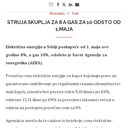
Ekonomija
Vesti
STRUJA SKUPLJA ZA 8 A GAS ZA 10 ODSTO OD
1.MAJA
Električna energija u Srbiji poskupeće od 1. maja ove
godine 8%, a gas 10%, odobrio je Savet Agencije za
energetiku (AERS).
Prosečna cena električne energije za kupce koji imaju pravo na
garantovano snabdevanje po regulisanim cenama (domaćinstva i
mali kupci), iznosiće bez poreza i taksi 9,50 dinara po kWh,
odnosno 13,31 dinar po kWh sa porezima i taksama i veća je u
odnosu na postojeću prosečnu cenu za 8%.
Agencija je navela da će i nakon te korekcije, cena električne