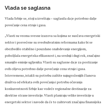
Vlada se saglasna
Vlada Srbije se, stoji u izveštaju – saglasila da je potrebno dalje
povećanje cena struje i gasa.
„Vlasti su veoma svesne izazova sa kojima se suočava energetski
sektor i posvećene su sveobuhvatnim reformama kako bi se
obezbedilo stabilno i pouzdano snabdevanje energijom,
poboljšala energetska efikasnost i, na srednji i dugi rok, značajno
smanjile emisije ugljenika. Vlasti su saglasne da je za postizanje
ovih ciljeva potrebno dalje povećanje cena struje i gasa.
Istovremeno, istakli su potrebu zaštite najugroženijih članova
društva od efekata ovih povećanja i potrebu očuvanja
konkurentnosti Srbije kao vodeće regionalne destinacije za
direktne strane investicije. Vlasti planiraju velike investicije u
energetski sektor i navode da će to zahtevati značajna finansijska