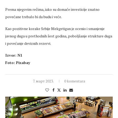
Prema njegovim rečima, iako su domaće investicije znatno
povećane trebalo bi da budu i veće.
Kao pozitivne korake Srbije Mekgetigan je ocenio i smanjenje
javnog duga u prethodnih šest godina, poboljšanje strukture duga
i povećanje deviznih rezervi.
Izvor: N1
Foto: Pixabay
7. март 2023.
0 komentara