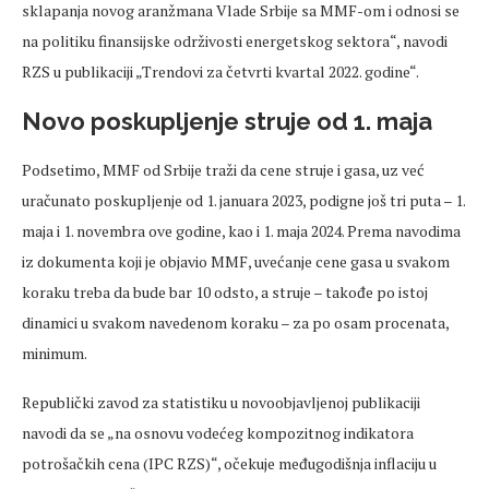
sklapanja novog aranžmana Vlade Srbije sa MMF-om i odnosi se
na politiku finansijske održivosti energetskog sektora“, navodi
RZS u publikaciji „Trendovi za četvrti kvartal 2022. godine“.
Novo poskupljenje struje od 1. maja
Podsetimo, MMF od Srbije traži da cene struje i gasa, uz već
uračunato poskupljenje od 1. januara 2023, podigne još tri puta – 1.
maja i 1. novembra ove godine, kao i 1. maja 2024. Prema navodima
iz dokumenta koji je objavio MMF, uvećanje cene gasa u svakom
koraku treba da bude bar 10 odsto, a struje – takođe po istoj
dinamici u svakom navedenom koraku – za po osam procenata,
minimum.
Republički zavod za statistiku u novoobjavljenoj publikaciji
navodi da se „na osnovu vodećeg kompozitnog indikatora
potrošačkih cena (IPC RZS)“, očekuje međugodišnja inflaciju u