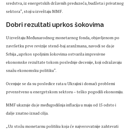
sredstva, iz energetskih državnih preduzeća, budžeta i privatnog
sektora“, stoji u izveštaju MMF.
Dobri rezultati uprkos šokovima
U izveštaju Međunarodnog monetarnog fonda, objavljenom po
završetku prve revizije stend-baj aranžmana, navodi se da je
Srbija „uprkos spoljnim šokovima ostvarila impresivne
ekonomske rezultate tokom poslednje decenije, koji odražavaju
snažu ekonomsku politiku“.
Ocenjuje se da su posledice rata u Ukrajini i domaći problemi
prvenstveno u energetskom sektoru – teško pogodili ekonomiju.
MMF ukazuje da je međugodišnja inflacija u maju od 15 odsto i
dalje znatno iznad cilja.
„Uz stožu monetarnu politiku koja će najverovatnije zahtevati