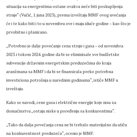
situacija sa energentima ostane ovakva neće biti poskupljenja
struje“ (Vučić, 1. juna 2023), prema izveštaju MMF ovog uvećanja
će i te kako biti i to u novembru ove i maju iduće godine – kao što je
prvobitno i planirano.
„Potrebno je dalje povećanje cena struje i gasa – od novembra
2023. i tokom 2024. godine da bi se eliminisale sve budžetske
subvencije državnim energetskim preduzećima do kraja
aranžmana sa MMF i da bi se finansirala preko potrebna
investiciona potrošnja u narednim godinama“, ističe MMF u
izveštaju.
Kako se navodi, cene gasa i električne energije koje nisu za
domaćinstva „ostaju niske u poređenju sa konkurentima“.
„Tako da dalja povećanja cena ne bi trebalo materijalno da utiču
na konkurentnost preduzeća“, ocenio je MMF.