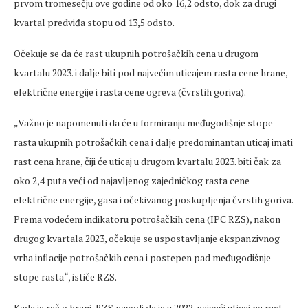
prvom tromesečju ove godine od oko 16,2 odsto, dok za drugi
kvartal predviđa stopu od 13,5 odsto.
Očekuje se da će rast ukupnih potrošačkih cena u drugom
kvartalu 2023. i dalje biti pod najvećim uticajem rasta cene hrane,
električne energije i rasta cene ogreva (čvrstih goriva).
„Važno je napomenuti da će u formiranju međugodišnje stope
rasta ukupnih potrošačkih cena i dalje predominantan uticaj imati
rast cena hrane, čiji će uticaj u drugom kvartalu 2023. biti čak za
oko 2,4 puta veći od najavljenog zajedničkog rasta cene
električne energije, gasa i očekivanog poskupljenja čvrstih goriva.
Prema vodećem indikatoru potrošačkih cena (IPC RZS), nakon
drugog kvartala 2023, očekuje se uspostavljanje ekspanzivnog
vrha inflacije potrošačkih cena i postepen pad međugodišnje
stope rasta“, ističe RZS.
Kada je reč o hrani, RZS navodi da je u 2022. najveći uticaj na rast