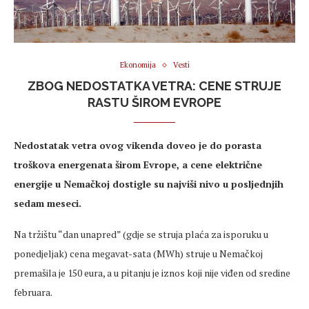
Ekonomija
Vesti
ZBOG NEDOSTATKA VETRA: CENE STRUJE
RASTU ŠIROM EVROPE
Nedostatak vetra ovog vikenda doveo je do porasta
troškova energenata širom Evrope, a cene električne
energije u Nemačkoj dostigle su najviši nivo u posljednjih
sedam meseci.
Na tržištu “dan unapred” (gdje se struja plaća za isporuku u
ponedjeljak) cena megavat-sata (MWh) struje u Nemačkoj
premašila je 150 eura, a u pitanju je iznos koji nije viđen od sredine
februara.