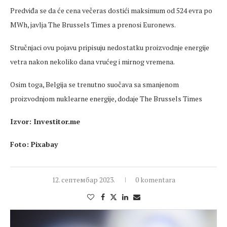
Predviđa se da će cena večeras dostići maksimum od 524 evra po
MWh, javlja The Brussels Times a prenosi Euronews.
Stručnjaci ovu pojavu pripisuju nedostatku proizvodnje energije
vetra nakon nekoliko dana vrućeg i mirnog vremena.
Osim toga, Belgija se trenutno suočava sa smanjenom
proizvodnjom nuklearne energije, dodaje The Brussels Times
Izvor: Investitor.me
Foto: Pixabay
12. септембар 2023.
0 komentara