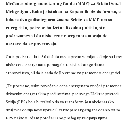
Međunarodnog monetarnog fonda (MMF) za Srbiju Donal
Mekgetigan. Kako je istakao na Kopaonik biznis forumu, u
fokusu dvogodišnjeg aranžmana Srbije sa MMF-om su
energetika, potrebe budžeta i fiskalna politika, što
podrazumeva i da niske cene energenata moraju da
nastave da se povećavaju.
On je podsetio da je Srbija bila među prvim zemljama koje su kroz
niske cene energenata pomagale ranjivim kategorijama
stanovništva, ali da je sada došlo vreme za promene u energetici.
„Te promene, osim povećanja cena energenata znače i promene u
državnim energetskim preduzećima, pre svega Elektroprivredi
Srbije (EPS) koja bi trebalo da se transformiše u akcionarsko
društvo i dobije novu upravu“, rekao je Mekgetigan i ocenio da se
EPS našao u lošem položaju zbog lošeg upravljanja njime.