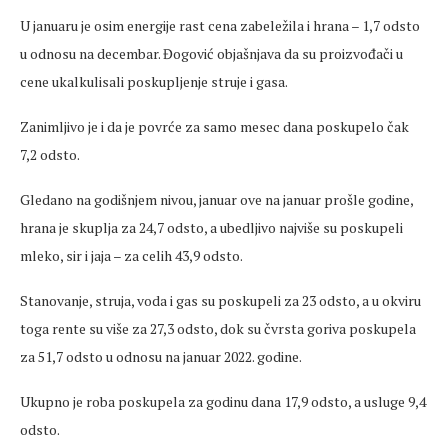
U januaru je osim energije rast cena zabeležila i hrana – 1,7 odsto
u odnosu na decembar. Đogović objašnjava da su proizvođači u
cene ukalkulisali poskupljenje struje i gasa.
Zanimljivo je i da je povrće za samo mesec dana poskupelo čak
7,2 odsto.
Gledano na godišnjem nivou, januar ove na januar prošle godine,
hrana je skuplja za 24,7 odsto, a ubedljivo najviše su poskupeli
mleko, sir i jaja – za celih 43,9 odsto.
Stanovanje, struja, voda i gas su poskupeli za 23 odsto, a u okviru
toga rente su više za 27,3 odsto, dok su čvrsta goriva poskupela
za 51,7 odsto u odnosu na januar 2022. godine.
Ukupno je roba poskupela za godinu dana 17,9 odsto, a usluge 9,4
odsto.