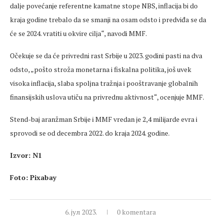
dalje povećanje referentne kamatne stope NBS, inflacija bi do
kraja godine trebalo da se smanji na osam odsto i predviđa se da
će se 2024. vratiti u okvire cilja“, navodi MMF.
Očekuje se da će privredni rast Srbije u 2023. godini pasti na dva
odsto, „pošto stroža monetarna i fiskalna politika, još uvek
visoka inflacija, slaba spoljna tražnja i pooštravanje globalnih
finansijskih uslova utiču na privrednu aktivnost“, ocenjuje MMF.
Stend-baj aranžman Srbije i MMF vredan je 2,4 milijarde evra i
sprovodi se od decembra 2022. do kraja 2024. godine.
Izvor: N1
Foto: Pixabay
6. јул 2023.
0 komentara