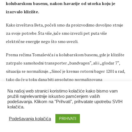
kolubarskom basenu, nakon havarije od utorka koju je
izazvalo klizište.
Kako izveštava Beta, počeli smo da proizvodimo dovoljno struje
za svoje potrebe. Šta više, juče smo izvezli pet puta više
električne energije nego što smo uvezli.
Prema rečima Tomaševića i u kolubarskom basenu, gde je klizište
zatrpalo samohodni transporter „bandvagen“, ali i „glodar 7“,
situacija se normalizuje. „Sinoć je krenuo rotorni bager 1201 u rad,
tako da će u toku dana biti apsolutno normalizovana
prouzvodnja uglja i sa polja E i biće ostvareni planovi za januar, a
Na našoj web stranici koristimo kolačiće kako bismo vam
to je proizvodnja sa kolubarskih kopova koja iznosi 63.000 tona
pružili najrelevantnije iskustvo pamćenjem vaših
podešavanja. Klikom na "Prihvati", prihvatate upotrebu SVIH
uglja“, rekao je on.
kolačića.
Na pitanje zašto se podaci o zalihama uglja, od 5,4 odsto iznad
Podešavanja kolačića
PRIHVATI
plana, kako navode iz kolubarskih rudnika, razlikuju od onih koje