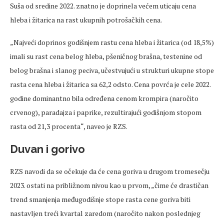
Suša od sredine 2022. znatno je doprinela većem uticaju cena
hleba i žitarica na rast ukupnih potrošačkih cena.
„Najveći doprinos godišnjem rastu cena hleba i žitarica (od 18,5%)
imali su rast cena belog hleba, pšeničnog brašna, testenine od
belog brašna i slanog peciva, učestvujući u strukturi ukupne stope
rasta cena hleba i žitarica sa 62,2 odsto. Cena povrća je cele 2022.
godine dominantno bila određena cenom krompira (naročito
crvenog), paradajza i paprike, rezultirajući godišnjom stopom
rasta od 21,3 procenta“, naveo je RZS.
Duvan i gorivo
RZS navodi da se očekuje da će cena goriva u drugom tromesečju
2023. ostati na približnom nivou kao u prvom, „čime će drastičan
trend smanjenja međugodišnje stope rasta cene goriva biti
nastavljen treći kvartal zaredom (naročito nakon poslednjeg