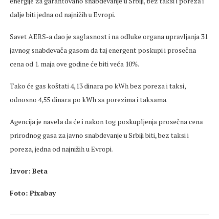
energije za garantovano snabdevanje u Srbiji, bez taksi i poreza i
dalje biti jedna od najnižih u Evropi.
Savet AERS-a dao je saglasnost i na odluke organa upravljanja 31
javnog snabdevača gasom da taj energent poskupi i prosečna
cena od 1. maja ove godine će biti veća 10%.
Tako će gas koštati 4,13 dinara po kWh bez poreza i taksi,
odnosno 4,55 dinara po kWh sa porezima i taksama.
Agencija je navela da će i nakon tog poskupljenja prosečna cena
prirodnog gasa za javno snabdevanje u Srbiji biti, bez taksi i
poreza, jedna od najnižih u Evropi.
Izvor: Beta
Foto: Pixabay