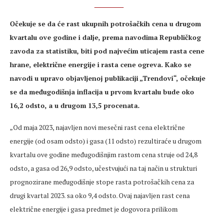
Očekuje se da će rast ukupnih potrošačkih cena u drugom
kvartalu ove godine i dalje, prema navodima Republičkog
zavoda za statistiku, biti pod najvećim uticajem rasta cene
hrane, električne energije i rasta cene ogreva. Kako se
navodi u upravo objavljenoj publikaciji „Trendovi“, očekuje
se da međugodišnja inflacija u prvom kvartalu bude oko
16,2 odsto, a u drugom 13,5 procenata.
„Od maja 2023, najavljen novi mesečni rast cena električne
energije (od osam odsto) i gasa (11 odsto) rezultiraće u drugom
kvartalu ove godine međugodišnjim rastom cena struje od 24,8
odsto, a gasa od 26,9 odsto, učestvujući na taj način u strukturi
prognozirane međugodišnje stope rasta potrošačkih cena za
drugi kvartal 2023. sa oko 9,4 odsto. Ovaj najavljen rast cena
električne energije i gasa predmet je dogovora prilikom