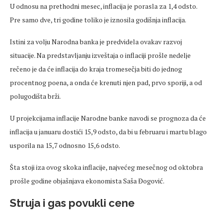
U odnosu na prethodni mesec, inflacija je porasla za 1,4 odsto.
Pre samo dve, tri godine toliko je iznosila godišnja inflacija.
Istini za volju Narodna banka je predvidela ovakav razvoj
situacije. Na predstavljanju izveštaja o inflaciji prošle nedelje
rečeno je da će inflacija do kraja tromesečja biti do jednog
procentnog poena, a onda će krenuti njen pad, prvo sporiji, a od
polugodišta brži.
U projekcijama inflacije Narodne banke navodi se prognoza da će
inflacija u januaru dostići 15,9 odsto, da bi u februaru i martu blago
usporila na 15,7 odnosno 15,6 odsto.
Šta stoji iza ovog skoka inflacije, najvećeg mesečnog od oktobra
prošle godine objašnjava ekonomista Saša Đogović.
Struja i gas povukli cene