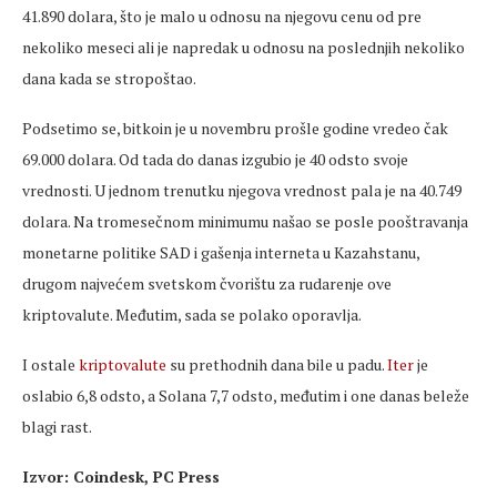
41.890 dolara, što je malo u odnosu na njegovu cenu od pre
nekoliko meseci ali je napredak u odnosu na poslednjih nekoliko
dana kada se stropoštao.
Podsetimo se, bitkoin je u novembru prošle godine vredeo čak
69.000 dolara. Od tada do danas izgubio je 40 odsto svoje
vrednosti. U jednom trenutku njegova vrednost pala je na 40.749
dolara. Na tromesečnom minimumu našao se posle pooštravanja
monetarne politike SAD i gašenja interneta u Kazahstanu,
drugom najvećem svetskom čvorištu za rudarenje ove
kriptovalute. Međutim, sada se polako oporavlja.
I ostale
kriptovalute
su prethodnih dana bile u padu.
Iter
je
oslabio 6,8 odsto, a Solana 7,7 odsto, međutim i one danas beleže
blagi rast.
Izvor: Coindesk, PC Press