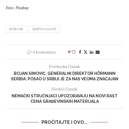
Foto: Pixabay
BITKOIN
KRIPTOVALUTE
0 komentara
0
Prethodni članak
BOJAN SIMOVIĆ, GENERALNI DIREKTOR HÖRMANN
SERBIA: POSAO U SRBIJI JE ZA NAS VEOMA ZNAČAJAN
Sledeći članak
NEMAČKI STRUČNJACI UPOZORAVAJU NA NOVI RAST
CENA GRAĐEVINSKIH MATERIJALA
PROČITAJTE I OVO...