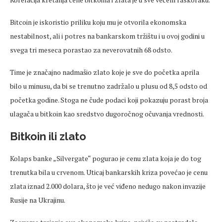
Bitcoin je iskoristio priliku koju mu je otvorila ekonomska
nestabilnost, ali i potres na bankarskom tržištu i u ovoj godini u
svega tri meseca porastao za neverovatnih 68 odsto.
Time je značajno nadmašio zlato koje je sve do početka aprila
bilo u minusu, da bi se trenutno zadržalo u plusu od 8,5 odsto od
početka godine. Stoga ne čude podaci koji pokazuju porast broja
ulagača u bitkoin kao sredstvo dugoročnog očuvanja vrednosti.
Bitkoin ili zlato
Kolaps banke „Silvergate“ pogurao je cenu zlata koja je do tog
trenutka bila u crvenom. Uticaj bankarskih kriza povećao je cenu
zlata iznad 2.000 dolara, što je već viđeno nedugo nakon invazije
Rusije na Ukrajinu.