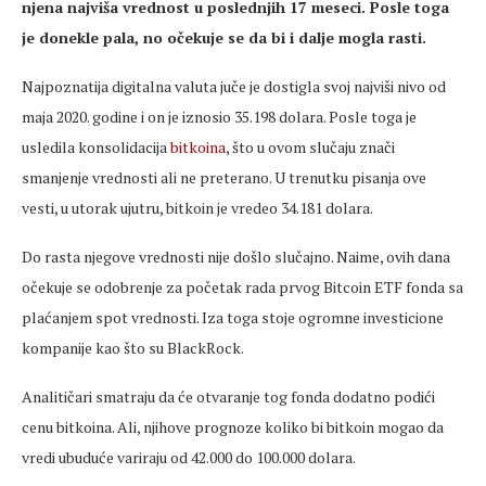
njena najviša vrednost u poslednjih 17 meseci. Posle toga
je donekle pala, no očekuje se da bi i dalje mogla rasti.
Najpoznatija digitalna valuta juče je dostigla svoj najviši nivo od
maja 2020. godine i on je iznosio 35.198 dolara. Posle toga je
usledila konsolidacija
bitkoina
, što u ovom slučaju znači
smanjenje vrednosti ali ne preterano. U trenutku pisanja ove
vesti, u utorak ujutru, bitkoin je vredeo 34.181 dolara.
Do rasta njegove vrednosti nije došlo slučajno. Naime, ovih dana
očekuje se odobrenje za početak rada prvog Bitcoin ETF fonda sa
plaćanjem spot vrednosti. Iza toga stoje ogromne investicione
kompanije kao što su BlackRock.
Analitičari smatraju da će otvaranje tog fonda dodatno podići
cenu bitkoina. Ali, njihove prognoze koliko bi bitkoin mogao da
vredi ubuduće variraju od 42.000 do 100.000 dolara.