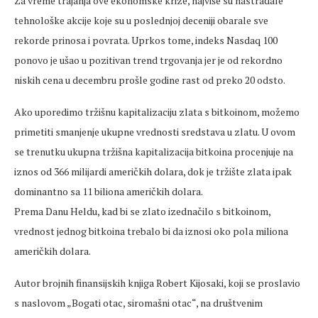
Za vreme trajanja ove ekonomske krize, najviše su nastradale
tehnološke akcije koje su u poslednjoj deceniji obarale sve
rekorde prinosa i povrata. Uprkos tome, indeks Nasdaq 100
ponovo je ušao u pozitivan trend trgovanja jer je od rekordno
niskih cena u decembru prošle godine rast od preko 20 odsto.
Ako uporedimo tržišnu kapitalizaciju zlata s bitkoinom, možemo
primetiti smanjenje ukupne vrednosti sredstava u zlatu. U ovom
se trenutku ukupna tržišna kapitalizacija bitkoina procenjuje na
iznos od 366 milijardi američkih dolara, dok je tržište zlata ipak
dominantno sa 11 biliona američkih dolara.
Prema Danu Heldu, kad bi se zlato izednačilo s bitkoinom,
vrednost jednog bitkoina trebalo bi da iznosi oko pola miliona
američkih dolara.
Autor brojnih finansijskih knjiga Robert Kijosaki, koji se proslavio
s naslovom „Bogati otac, siromašni otac“, na društvenim