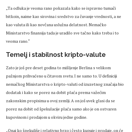
„Ta odluka je veoma rano pokazala kako se ispravno tumači
bitkoin, naime kao sirovina i sredstvo za čuvanje vrednosti, a ne
kao valuta ili kao novčana uslužna delatnost. Nemačko
Ministarstvo finansija tada je uradilo sve tačno kako treba i to
veoma rano.“
Temelj i stabilnost kripto-valute
Zato je još pre deset godina to mišljenje Berlina s velikom
pažnjom prihvaćeno u čitavom svetu. I ne samo to. U definiciji
nemačkog Ministarstva o kripto-valuti od izuzetnog značaja bio
dodatak i kako se porez na dobit plaća prema važećim
zakonskim propisima u ovoj zemlji. A on još uvek glasi da se
porez na dobit od špekulacije plaća samo ako je on ostvaren
kupovinom i prodajom u okviru jedne godine.
„Onaj ko špekuliše i relativno brzo i često kupuje i prodaje, on će