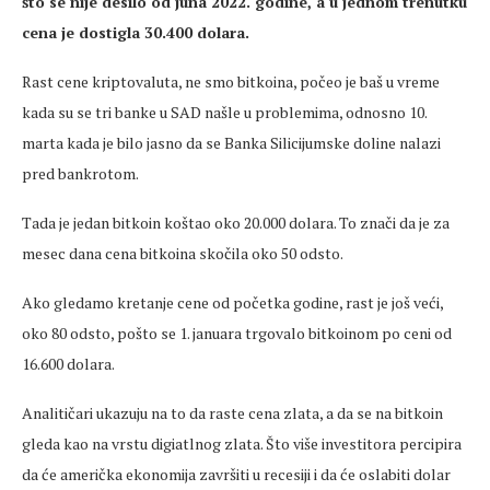
što se nije desilo od juna 2022. godine, a u jednom trenutku
cena je dostigla 30.400 dolara.
Rast cene kriptovaluta, ne smo bitkoina, počeo je baš u vreme
kada su se tri banke u SAD našle u problemima, odnosno 10.
marta kada je bilo jasno da se Banka Silicijumske doline nalazi
pred bankrotom.
Tada je jedan bitkoin koštao oko 20.000 dolara. To znači da je za
mesec dana cena bitkoina skočila oko 50 odsto.
Ako gledamo kretanje cene od početka godine, rast je još veći,
oko 80 odsto, pošto se 1. januara trgovalo bitkoinom po ceni od
16.600 dolara.
Analitičari ukazuju na to da raste cena zlata, a da se na bitkoin
gleda kao na vrstu digiatlnog zlata. Što više investitora percipira
da će američka ekonomija završiti u recesiji i da će oslabiti dolar