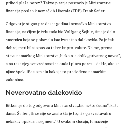
prihod plaža porez? Takvo pitanje postavio je Ministarstvu
finansija poslanik nemačkih Liberala (FDP) Frank Šefler.
Odgovor je stigao pre deset godina i nemačko Ministarstvo
financija, na čijem je čelu tada bio Volfgang Šojble, time je dalo
smernicu koja se pokazala kao izuzetno dalekovida. Pa je čak
dobroj meri bila i spas za takve kripto-valute. Naime, prema
stavu nemačkog Ministarstva, bitkoin je oblik „privatnog novca“,
a na rast njegove vrednosti se onda i plaća porez – dakle, ako se
njime špekuliše u smislu kako je to predviđeno nemačkim
zakonima.
Neverovatno dalekovido
Bitkoin je do tog odgovora Ministarstva „bio nešto čudno“, kaže
danas Šefler. „Ili se nije se znalo šta je to, ili s ga svrstavali u
nekakav opskurni segment.“ U svakom slučaju, tumačenje