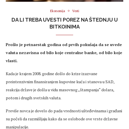
Ekonomija
Vesti
DA LI TREBA UVESTI POREZ NA ŠTEDNJU U
BITKOINIMA
Prošlo je petnaestak godina od prvih pokušaja da se uvede
valuta nezavisna od bilo koje centralne banke, od bilo koje
vlasti.
Kada je krajem 2008. godine došlo do krize izazvane
preintenzivnim finansiranjem kupovine kuća i stanova u SAD,
reakcija države je došla u vidu masovnog „štampanja“ dolara,
potom i drugih svetskih valuta.
Previše novca je dovelo do pada vrednosti ušteđevinama i građani
su počeli da razmišljaju kako da se oslobode ove vrste državne
manipulacije.