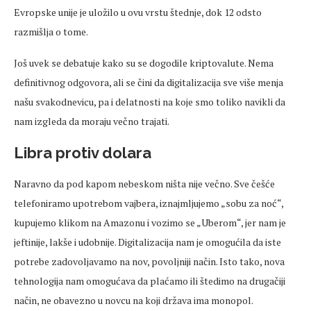
Evropske unije je uložilo u ovu vrstu štednje, dok 12 odsto
razmišlja o tome.
Još uvek se debatuje kako su se dogodile kriptovalute. Nema
definitivnog odgovora, ali se čini da digitalizacija sve više menja
našu svakodnevicu, pa i delatnosti na koje smo toliko navikli da
nam izgleda da moraju večno trajati.
Libra protiv dolara
Naravno da pod kapom nebeskom ništa nije večno. Sve češće
telefoniramo upotrebom vajbera, iznajmljujemo „sobu za noć“,
kupujemo klikom na Amazonu i vozimo se „Uberom“, jer nam je
jeftinije, lakše i udobnije. Digitalizacija nam je omogućila da iste
potrebe zadovoljavamo na nov, povoljniji način. Isto tako, nova
tehnologija nam omogućava da plaćamo ili štedimo na drugačiji
način, ne obavezno u novcu na koji država ima monopol.