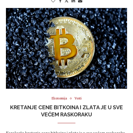
Ekonomija
Vesti
KRETANJE CENE BITKOINA I ZLATA JE U SVE
VEĆEM RASKORAKU
Korelacija kretanja cene bitkoina i zlata je u sve većem raskoraku.