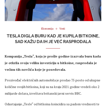
Ekonomija
Vesti
TESLA DIGLA BURU KAD JE KUPILA BITKOINE,
SAD KAŽU DA IH JE VEĆ RASPRODALA
Kompanija „Tesla“, koja je prošle godine izazvala buru kada
je otkrila svoju veliku investiciju u bitkoine, rasprodala je
većinu tih novčića koje je posedovala.
Prozivođač električnih automobila je prodao 75 posto od ukupne
količine svojih bitkoina, koji su na kraju 2021. godine vredeli oko 2
milijarde dolara, izveštava britanski javni servis BBC.
Odustajanje „Tesle“ od bitkoina koincidira sa padom vrednosti te