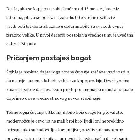
Dakle, ako se kupi, pa u roku kraćem od 12 meseci, izađe iz
bitkoina, plaća se porez na zaradu. U to vreme oscilacije
vrednosti bitkoina iskazane u dolarima bile su svakodnevne i
izrazito velike. U prvoj deceniji postojanja vrednost mu je uvećana
čak za 750 puta.
Pričanjem postaješ bogat
Šojble je napisao da je uloga novine čuvanje stečene vrednosti, a
da mu nije namena da bude valuta za kupoprodaju. Deset godina
kasnije jasno je da je ovakvim pristupom nemački ministar snažno
doprineo da se vrednost novog novca stabilizuje.
Tehnologija čuvanja bitkoina, ili bilo koje druge kriptovalute,
modernošću je osvojila ne mali broj broj ljudi i oni neprekidno
pričaju kako su zadovoljni. Razumljivo, pozitivnim nastupom
povećavaju broj korisnika – upravo je to jedini način da se i sami