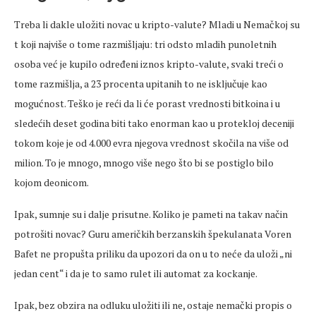
Treba li dakle uložiti novac u kripto-valute? Mladi u Nemačkoj su
t koji najviše o tome razmišljaju: tri odsto mladih punoletnih
osoba već je kupilo određeni iznos kripto-valute, svaki treći o
tome razmišlja, a 23 procenta upitanih to ne isključuje kao
mogućnost. Teško je reći da li će porast vrednosti bitkoina i u
sledećih deset godina biti tako enorman kao u protekloj deceniji
tokom koje je od 4.000 evra njegova vrednost skočila na više od
milion. To je mnogo, mnogo više nego što bi se postiglo bilo
kojom deonicom.
Ipak, sumnje su i dalje prisutne. Koliko je pameti na takav način
potrošiti novac? Guru američkih berzanskih špekulanata Voren
Bafet ne propušta priliku da upozori da on u to neće da uloži „ni
jedan cent“ i da je to samo rulet ili automat za kockanje.
Ipak, bez obzira na odluku uložiti ili ne, ostaje nemački propis o