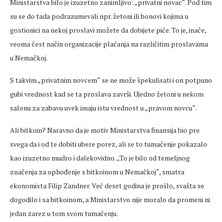
Ministarstva bilo je izuzetno zanimljivo: „privatni novac“. Pod tim
su se do tada podrazumevali npr. žetoni ili bonovi kojima u
gostionici na nekoj proslavi možete da dobijete piće. To je, inače,
veoma čest način organizacije plaćanja na različitim proslavama
u Nemačkoj.
S takvim „privatnim novcem“ se ne može špekulisati i on potpuno
gubi vrednost kad se ta proslava završi. Ujedno žetoni u nekom
salonu za zabavu uvek imaju istu vrednost u „pravom novcu“.
Ali bitkoin? Naravno da je motiv Ministarstva finansija bio pre
svega da i od te dobiti ubere porez, ali se to tumačenje pokazalo
kao izuzetno mudro i dalekovidno. „To je bilo od temeljnog
značenja za ophođenje s bitkoinom u Nemačkoj“, smatra
ekonomista Filip Zandner. Već deset godina je prošlo, svašta se
dogodilo i sa bitkoinom, a Ministarstvo nije moralo da promeni ni
jedan zarez u tom svom tumačenju.