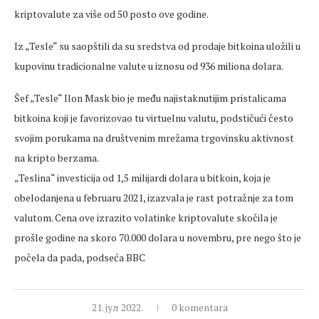
kriptovalute za više od 50 posto ove godine.
Iz „Tesle“ su saopštili da su sredstva od prodaje bitkoina uložili u
kupovinu tradicionalne valute u iznosu od 936 miliona dolara.
Šef „Tesle“ Ilon Mask bio je među najistaknutijim pristalicama
bitkoina koji je favorizovao tu virtuelnu valutu, podstičući često
svojim porukama na društvenim mrežama trgovinsku aktivnost
na kripto berzama.
„Teslina“ investicija od 1,5 milijardi dolara u bitkoin, koja je
obelodanjena u februaru 2021, izazvala je rast potražnje za tom
valutom. Cena ove izrazito volatinke kriptovalute skočila je
prošle godine na skoro 70.000 dolara u novembru, pre nego što je
počela da pada, podseća BBC
21. јул 2022.
0 komentara