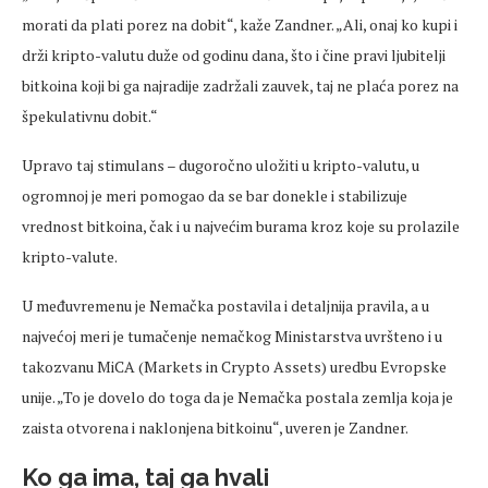
morati da plati porez na dobit“, kaže Zandner. „Ali, onaj ko kupi i
drži kripto-valutu duže od godinu dana, što i čine pravi ljubitelji
bitkoina koji bi ga najradije zadržali zauvek, taj ne plaća porez na
špekulativnu dobit.“
Upravo taj stimulans – dugoročno uložiti u kripto-valutu, u
ogromnoj je meri pomogao da se bar donekle i stabilizuje
vrednost bitkoina, čak i u najvećim burama kroz koje su prolazile
kripto-valute.
U međuvremenu je Nemačka postavila i detaljnija pravila, a u
najvećoj meri je tumačenje nemačkog Ministarstva uvršteno i u
takozvanu MiCA (Markets in Crypto Assets) uredbu Evropske
unije. „To je dovelo do toga da je Nemačka postala zemlja koja je
zaista otvorena i naklonjena bitkoinu“, uveren je Zandner.
Ko ga ima, taj ga hvali