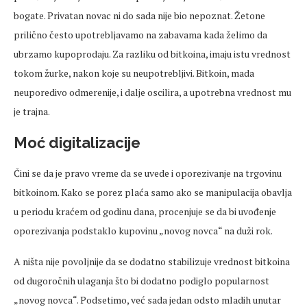
bogate. Privatan novac ni do sada nije bio nepoznat. Žetone
prilično često upotrebljavamo na zabavama kada želimo da
ubrzamo kupoprodaju. Za razliku od bitkoina, imaju istu vrednost
tokom žurke, nakon koje su neupotrebljivi. Bitkoin, mada
neuporedivo odmerenije, i dalje oscilira, a upotrebna vrednost mu
je trajna.
Moć digitalizacije
Čini se da je pravo vreme da se uvede i oporezivanje na trgovinu
bitkoinom. Kako se porez plaća samo ako se manipulacija obavlja
u periodu kraćem od godinu dana, procenjuje se da bi uvođenje
oporezivanja podstaklo kupovinu „novog novca“ na duži rok.
A ništa nije povoljnije da se dodatno stabilizuje vrednost bitkoina
od dugoročnih ulaganja što bi dodatno podiglo popularnost
„novog novca“. Podsetimo, već sada jedan odsto mladih unutar