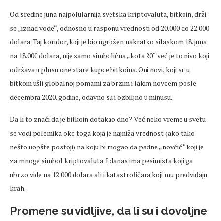
Od sredine juna najpolularnija svetska kriptovaluta, bitkoin, drži
se „iznad vode“, odnosno u rasponu vrednosti od 20.000 do 22.000
dolara. Taj koridor, koji je bio ugrožen nakratko silaskom 18. juna
na 18.000 dolara, nije samo simbolična „kota 20“ već je to nivo koji
održava u plusu one stare kupce bitkoina. Oni novi, koji su u
bitkoin ušli globalnoj pomami za brzim i lakim novcem posle
decembra 2020. godine, odavno su i ozbiljno u minusu.
Da li to znači da je bitkoin dotakao dno? Već neko vreme u svetu
se vodi polemika oko toga koja je najniža vrednost (ako tako
nešto uopšte postoji) na koju bi mogao da padne „novčić“ koji je
za mnoge simbol kriptovaluta. I danas ima pesimista koji ga
ubrzo vide na 12.000 dolara ali i katastrofičara koji mu predviđaju
krah.
Promene su vidljive, da li su i dovoljne