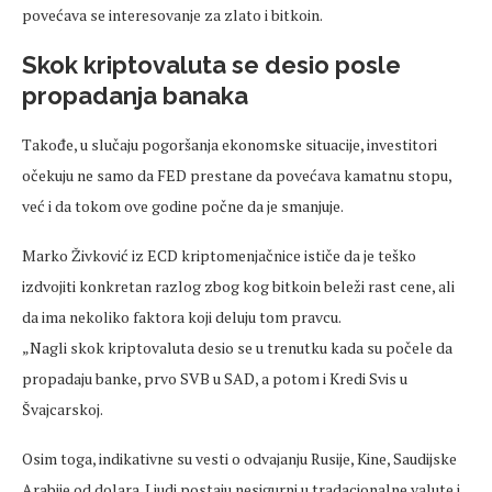
povećava se interesovanje za zlato i bitkoin.
Skok kriptovaluta se desio posle
propadanja banaka
Takođe, u slučaju pogoršanja ekonomske situacije, investitori
očekuju ne samo da FED prestane da povećava kamatnu stopu,
već i da tokom ove godine počne da je smanjuje.
Marko Živković iz ECD kriptomenjačnice ističe da je teško
izdvojiti konkretan razlog zbog kog bitkoin beleži rast cene, ali
da ima nekoliko faktora koji deluju tom pravcu.
„Nagli skok kriptovaluta desio se u trenutku kada su počele da
propadaju banke, prvo SVB u SAD, a potom i Kredi Svis u
Švajcarskoj.
Osim toga, indikativne su vesti o odvajanju Rusije, Kine, Saudijske
Arabije od dolara. Ljudi postaju nesigurni u tradacionalne valute i