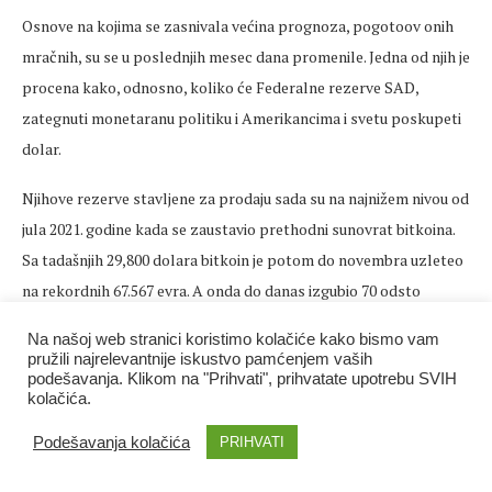
Osnove na kojima se zasnivala većina prognoza, pogotoov onih
mračnih, su se u poslednjih mesec dana promenile. Jedna od njih je
procena kako, odnosno, koliko će Federalne rezerve SAD,
zategnuti monetaranu politiku i Amerikancima i svetu poskupeti
dolar.
Njihove rezerve stavljene za prodaju sada su na najnižem nivou od
jula 2021. godine kada se zaustavio prethodni sunovrat bitkoina.
Sa tadašnjih 29,800 dolara bitkoin je potom do novembra uzleteo
na rekordnih 67.567 evra. A onda do danas izgubio 70 odsto
vrednosti i izbrisao veći deo od 2.000 milijardi dolara sa celog
Na našoj web stranici koristimo kolačiće kako bismo vam
kriptotržišta.
pružili najrelevantnije iskustvo pamćenjem vaših
podešavanja. Klikom na "Prihvati", prihvatate upotrebu SVIH
kolačića.
– Ja mislim da je inflacija pod kontrolom, i da je ekonomija pod
kontolom, i da nema naznaka opasne recesije. To će stabilizovati i
Podešavanja kolačića
PRIHVATI
kriptotržište – kaže CK Ženg, suosnivač hedž fonda okrenutog