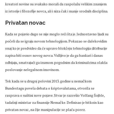
kreatori novine su svakako morali da raspolažu velikim znanjem
iz istorije i filozofije novca, ali i niza čak i manje srodnih disciplina.
Privatan novac
Kada se pojavio dugo se nije moglo reći šta je. Jednostavno ljudi su
počeli da se igraju novom tehnologijom. Pokazao se dalekovidim
onaj ko je predvideo da će upravo blokčejn tehnologija ditribucije
zapisa biti osnov novog novca. Vidljivo je da ga bankari i danas
odbijaju, smatrajući ga izumom pogodnim da kriminalcima olakša
poslovanje nelegalnom imovinom.
Tek kada se u drugoj polovini 2013. godine u nemačkom
Bundestagu povela debata o kriptovalutama, otvorila se
rasprava o suštini nove pojave. Stvar je razrešio Volfang Šojble,
tadašnji ministar za finansije Nemačke. Definisao je bitkoin kao
privatan novac, na čije manipulacije se plaća porez.