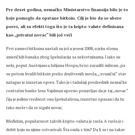
Pre deset godina, nemačko Ministarstvo finansija bilo je to
koje pomoglo da opstane bitkoin. Cilj je bio da se ubere
porez, ali su efekti toga što je ta kripto-valute definisana
kao „privatni novac“ bili još veći
Prvi zameci bitkoina nastali su još u jeseni 2008, u jeku sloma
američkih banaka zbog špekulacija sa nekretninama. I iako su
neki, poput Austrijanca Julijana Hospa, brzo zaradili milione, pa
su potom hvalili bitkoin preko društvenih mreža, „zvanični“ stav
nalagao je izuzetan oprez. Tako je i tadašnji predsednik nemačke
centralne banke Jens Vajdman uporno ponavljao da je taj „novac“
čija je jedina vrednost ona špekulativna, izuzetno opasan i da tu
lako može i da se izgubi novac.
Međutim, popularnost takvih kripto-valuta je rasla. A rasla je i
dobit koju su njime ostvarivali. Šta onda s tim? Da li se i na takav