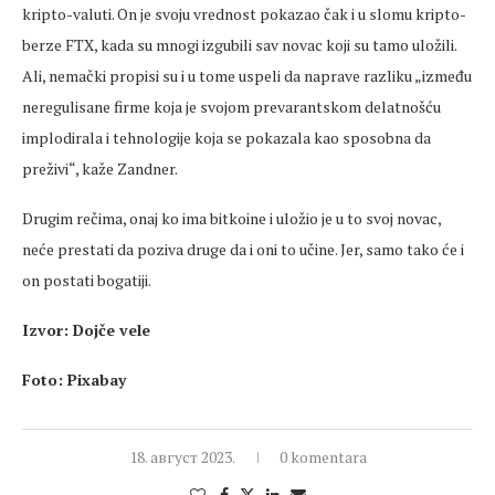
kripto-valuti. On je svoju vrednost pokazao čak i u slomu kripto-
berze FTX, kada su mnogi izgubili sav novac koji su tamo uložili.
Ali, nemački propisi su i u tome uspeli da naprave razliku „između
neregulisane firme koja je svojom prevarantskom delatnošću
implodirala i tehnologije koja se pokazala kao sposobna da
preživi“, kaže Zandner.
Drugim rečima, onaj ko ima bitkoine i uložio je u to svoj novac,
neće prestati da poziva druge da i oni to učine. Jer, samo tako će i
on postati bogatiji.
Izvor: Dojče vele
Foto: Pixabay
18. август 2023.
0 komentara