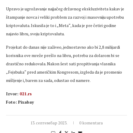
Upravo je ugrožavanje najjačeg državnog ekskluziviteta kakav je
štampanje novca i veliki problem za razvoj i masovniju upotrebu
kriptovaluta. Iskusila je to i „Meta“, kada je pre četiri godine
najavio libru, svoju kriptovalutu.
Projekat do danas nije zaživeo, jednostavno ako bi 2,8 milijardi
korisnika ove mreže prešlo na libru, potreba za dolarom bi se
drastično redukovala. Nakon šest sati propitivanja vlasnika
„Fejsbuka“ pred američkim Kongresom, izgleda da je promenio
mišljenje i, barem za sada, odustao od namere.
Izvor:
021.rs
Foto: Pixabay
13. септембар 2023.
0 komentara