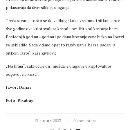
pokušavaju da diversifikuju ulaganja.
Treća stvar je to što se do velikog skoka vrednosti bitkoina pre
dve godine ova kriptovaluta kretala različito od kretanja berzi.
Poslednjih godinu – godinu i po dana kretanje cene bitkoina i berzi
se uskladilo. Sada vidimo opet to razdvajanje, berze padaju, a
bitkoin raste“, kaže Živković.
„Na kraju“, zaključuje on „možda je ulaganje u kriptovalute
odgovor na krizu“.
Izvor: Danas
Foto: Pixabay
12. април 2023.
0 komentara