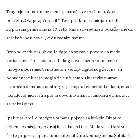
Traganje za „novim novcem“ je naročito zapaženo tokom
pokreta „Okupiraj Volstrit“. Tom prilikom su inicijatori bili
inspirisani primerima iz 19. veka, kada su vrednosti pokušavane da
se iskažu ne u novcu, već u radnim satima.
Brzo se, međutim, shvatilo da je za sticanje poverenja među
korisnicima, što je osnov bilo kog novca, neophodno nešto
mnogo modernije. Osmišljena je verzija digitalnog žetona, ali
ponuđena valuta je mogla da služi samo u kupovini unutar
njujorških demonstranata. Igra je trajala tek nekoliko dana, mladi
nezadovoljnici nisu ispoljili dovoljno znanja i ambicija da nastave
sa pokušajima.
Ipak, nije prošlo mnogo vremena pojavio se bitkoin. Bio je to
odlično osmišljen pokušaj koji i danas traje. Mada se autorstvo
često pripisuje japanskom matematičaru kodnog imena Satakaši,