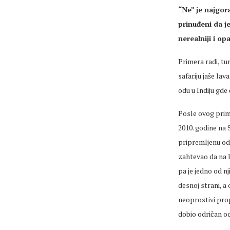
“Ne” je najgora
prinuđeni da je
nerealniji i opa
Primera radi, tu
safariju jaše lav
odu u Indiju gde 
Posle ovog prime
2010. godine na 
pripremljenu od 
zahtevao da na l
pa je jedno od n
desnoj strani, a 
neoprostivi prop
dobio odričan od