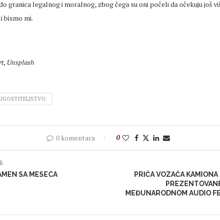
 do granica legalnog i moralnog, zbog čega su oni počeli da očekuju još više 
li bismo mi.
rt, Unsplash
UGOSTITELJSTVO
0 komentara
0
ak
AMEN SA MESECA
PRIČA VOZAČA KAMIONA I
PREZENTOVANE
MEĐUNARODNOM AUDIO FES