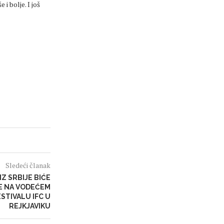
i bolje. I još
Sledeći članak
Z SRBIJE BIĆE
 NA VODEĆEM
TIVALU IFC U
REJKJAVIKU