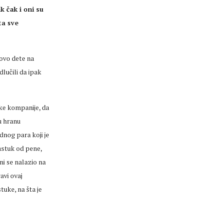
k čak i oni su
ta sve
hovo dete na
odlučili da ipak
ske kompanije, da
u hranu
dnog para koji je
astuk od pene,
ni se nalazio na
avi ovaj
uke, na šta je