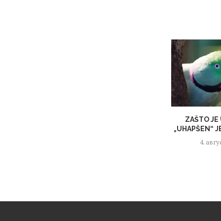
ZAŠTO JE
„UHAPŠEN“ J
4. авгу