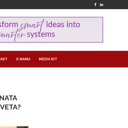
AKT
O NAMA
MEDIA KIT
ENATA
SVETA?