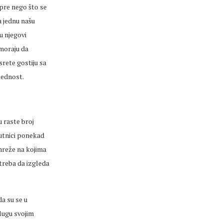
 pre nego što se
 jednu našu
u njegovi
 moraju da
srete gostiju sa
bednost.
u raste broj
putnici ponekad
 mreže na kojima
 treba da izgleda
da su se u
lugu svojim