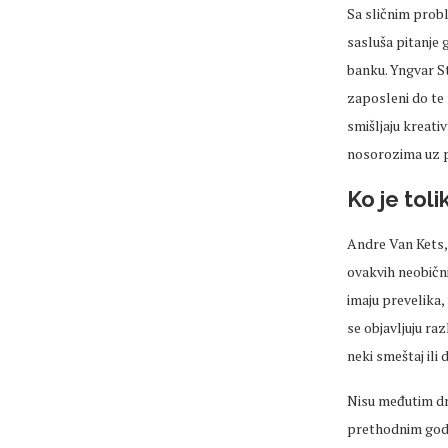
Sa sličnim probl
sasluša pitanje
banku. Yngvar S
zaposleni do te 
smišljaju kreati
nosorozima uz po
Ko je tol
Andre Van Kets, 
ovakvih neobični
imaju prevelika,
se objavljuju ra
neki smeštaj ili 
Nisu međutim dru
prethodnim godin