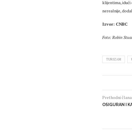
klijentima, idući
nerealnije, doda
Izvor: CNBC
Foto: Robin Stua
TURIZAM
Prethodni član
OSIGURAN I K