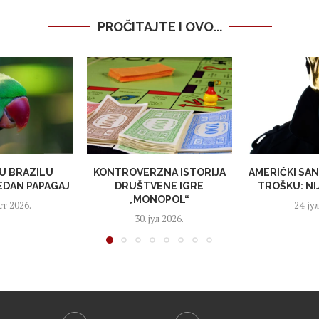
PROČITAJTE I OVO...
 U BRAZILU
KONTROVERZNA ISTORIJA
AMERIČKI SA
EDAN PAPAGAJ
DRUŠTVENE IGRE
TROŠKU: NIJ
„MONOPOL“
ст 2026.
24. ју
30. јул 2026.