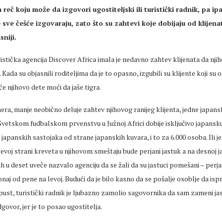
 reč koju može da izgovori ugostiteljski ili turistički radnik, pa ipa
 sve češće izgovaraju, zato što su zahtevi koje dobijaju od klijena
sniji.
ristička agencija Discover Africa imala je nedavno zahtev klijenata da nji
a. Kada su objasnili roditeljima da je to opasno, izgubili su klijente koji su 
će njihovo dete moći da jaše tigra.
ra, manje neobično deluje zahtev njihovog ranijeg klijenta, jedne japan
Svetskom fudbalskom prvenstvu u Južnoj Africi dobije isključivo japansk
japanskih sastojaka od strane japanskih kuvara, i to za 6.000 osoba. Ili je
evoj strani kreveta u njihovom smeštaju bude perjani jastuk a na desnoj j
jih u deset uveče nazvalo agenciju da se žali da su jastuci pomešani – perja
onaj od pene na levoj. Budući da je bilo kasno da se pošalje osoblje da ispr
ust, turistički radnik je ljubazno zamolio sagovornika da sam zameni jast
govor, jer je to posao ugostitelja.