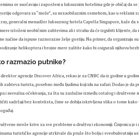
emima se suočavaju i zaposleni u luksuznim hotelima gde je običaj da se
 gostiju odgovara sa “može”, sa nezaobilaznim osmehom, kao u reklami za
tray, generalni menadžer luksuznog hotela Capella Singapore, kaže da s
mere izloženi neobičnim zahtevima ali i strahu da će izgubiti klijente, da
vne načine da ispune raznorazne želje gostiju. Na primer, da organizuju su
dizanje helikoptera i brojne mere zaštite kako bi osigurali njihovu bez
iko razmazio putnike?
direktor agencije Discover Africa, rekao je za CNBC da iz godine u godin
h zahteva turista, posebno među ljudima koji idu na safari. Dodao je da 
 pa i nerealna očekivanja, za šta su zaslužne između ostalog i društvene
zličiti sadržaji bez konteksta, čime se dobija iskrivljena slika o tome kako
događaj.
štvene mreže krive za sve probleme u društvu i ekonomiji. Činjenica je i 
ama turističke agencije utrkivale da pruže što bolju i sveobuhvatniju us