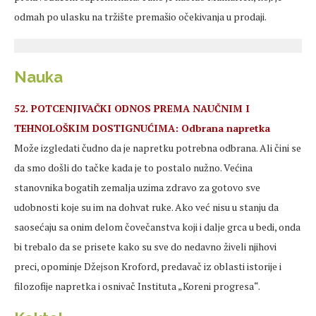
odmah po ulasku na tržište premašio očekivanja u prodaji.
Nauka
52. POTCENJIVAČKI ODNOS PREMA NAUČNIM I
TEHNOLOŠKIM DOSTIGNUĆIMA: Odbrana napretka
Može izgledati čudno da je napretku potrebna odbrana. Ali čini se
da smo došli do tačke kada je to postalo nužno. Većina
stanovnika bogatih zemalja uzima zdravo za gotovo sve
udobnosti koje su im na dohvat ruke. Ako već nisu u stanju da
saosećaju sa onim delom čovečanstva koji i dalje grca u bedi, onda
bi trebalo da se prisete kako su sve do nedavno živeli njihovi
preci, opominje Džejson Kroford, predavač iz oblasti istorije i
filozofije napretka i osnivač Instituta „Koreni progresa“.