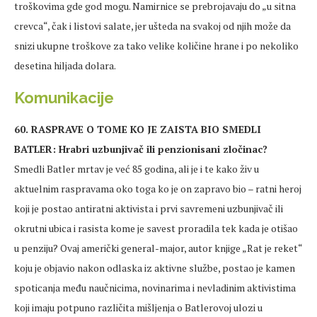
troškovima gde god mogu. Namirnice se prebrojavaju do „u sitna
crevca“, čak i listovi salate, jer ušteda na svakoj od njih može da
snizi ukupne troškove za tako velike količine hrane i po nekoliko
desetina hiljada dolara.
Komunikacije
60. RASPRAVE O TOME KO JE ZAISTA BIO SMEDLI
BATLER: Hrabri uzbunjivač ili penzionisani zločinac?
Smedli Batler mrtav je već 85 godina, ali je i te kako živ u
aktuelnim raspravama oko toga ko je on zapravo bio – ratni heroj
koji je postao antiratni aktivista i prvi savremeni uzbunjivač ili
okrutni ubica i rasista kome je savest proradila tek kada je otišao
u penziju? Ovaj američki general-major, autor knjige „Rat je reket“
koju je objavio nakon odlaska iz aktivne službe, postao je kamen
spoticanja među naučnicima, novinarima i nevladinim aktivistima
koji imaju potpuno različita mišljenja o Batlerovoj ulozi u