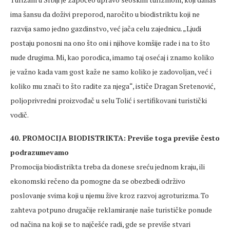
ima šansu da doživi preporod, naročito u biodistriktu koji ne
razvija samo jedno gazdinstvo, već jača celu zajednicu. „Ljudi
postaju ponosni na ono što oni i njihove komšije rade i na to što
nude drugima. Mi, kao porodica, imamo taj osećaj i znamo koliko
je važno kada vam gost kaže ne samo koliko je zadovoljan, već i
koliko mu znači to što radite za njega“, ističe Dragan Sretenović,
poljoprivredni proizvođač u selu Tolić i sertifikovani turistički
vodič.
40. PROMOCIJA BIODISTRIKTA: Previše toga previše često
podrazumevamo
Promocija biodistrikta treba da donese sreću jednom kraju, ili
ekonomski rečeno da pomogne da se obezbedi održivo
poslovanje svima koji u njemu žive kroz razvoj agroturizma. To
zahteva potpuno drugačije reklamiranje naše turističke ponude
od načina na koji se to najčešće radi, gde se previše stvari