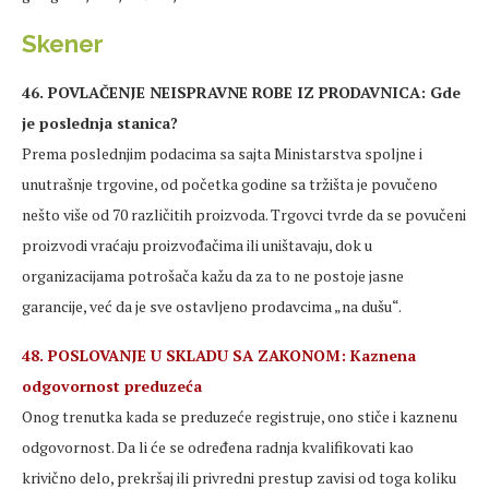
Skener
46. POVLAČENJE NEISPRAVNE ROBE IZ PRODAVNICA: Gde
je poslednja stanica?
Prema poslednjim podacima sa sajta Ministarstva spoljne i
unutrašnje trgovine, od početka godine sa tržišta je povučeno
nešto više od 70 različitih proizvoda. Trgovci tvrde da se povučeni
proizvodi vraćaju proizvođačima ili uništavaju, dok u
organizacijama potrošača kažu da za to ne postoje jasne
garancije, već da je sve ostavljeno prodavcima „na dušu“.
48. POSLOVANJE U SKLADU SA ZAKONOM: Kaznena
odgovornost preduzeća
Onog trenutka kada se preduzeće registruje, ono stiče i kaznenu
odgovornost. Da li će se određena radnja kvalifikovati kao
krivično delo, prekršaj ili privredni prestup zavisi od toga koliku