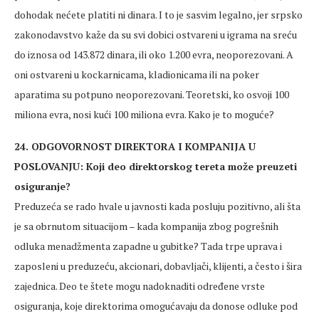
dohodak nećete platiti ni dinara. I to je sasvim legalno, jer srpsko
zakonodavstvo kaže da su svi dobici ostvareni u igrama na sreću
do iznosa od 143.872 dinara, ili oko 1.200 evra, neoporezovani. A
oni ostvareni u kockarnicama, kladionicama ili na poker
aparatima su potpuno neoporezovani. Teoretski, ko osvoji 100
miliona evra, nosi kući 100 miliona evra. Kako je to moguće?
24. ODGOVORNOST DIREKTORA I KOMPANIJA U
POSLOVANJU: Koji deo direktorskog tereta može preuzeti
osiguranje?
Preduzeća se rado hvale u javnosti kada posluju pozitivno, ali šta
je sa obrnutom situacijom – kada kompanija zbog pogrešnih
odluka menadžmenta zapadne u gubitke? Tada trpe uprava i
zaposleni u preduzeću, akcionari, dobavljači, klijenti, a često i šira
zajednica. Deo te štete mogu nadoknaditi određene vrste
osiguranja, koje direktorima omogućavaju da donose odluke pod