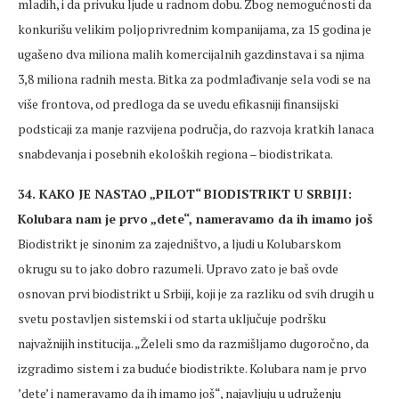
mladih, i da privuku ljude u radnom dobu. Zbog nemogućnosti da
konkurišu velikim poljoprivrednim kompanijama, za 15 godina je
ugašeno dva miliona malih komercijalnih gazdinstava i sa njima
3,8 miliona radnih mesta. Bitka za podmlađivanje sela vodi se na
više frontova, od predloga da se uvedu efikasniji finansijski
podsticaji za manje razvijena područja, do razvoja kratkih lanaca
snabdevanja i posebnih ekoloških regiona – biodistrikata.
34. KAKO JE NASTAO „PILOT“ BIODISTRIKT U SRBIJI:
Kolubara nam je prvo „dete“, nameravamo da ih imamo još
Biodistrikt je sinonim za zajedništvo, a ljudi u Kolubarskom
okrugu su to jako dobro razumeli. Upravo zato je baš ovde
osnovan prvi biodistrikt u Srbiji, koji je za razliku od svih drugih u
svetu postavljen sistemski i od starta uključuje podršku
najvažnijih institucija. „Želeli smo da razmišljamo dugoročno, da
izgradimo sistem i za buduće biodistrikte. Kolubara nam je prvo
’dete’ i nameravamo da ih imamo još“, najavljuju u udruženju