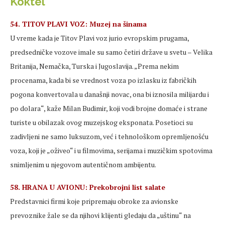
Koktel
54. TITOV PLAVI VOZ: Muzej na šinama
U vreme kada je Titov Plavi voz jurio evropskim prugama,
predsedničke vozove imale su samo četiri države u svetu – Velika
Britanija, Nemačka, Turska i Jugoslavija. „Prema nekim
procenama, kada bi se vrednost voza po izlasku iz fabričkih
pogona konvertovala u današnji novac, ona bi iznosila milijardu i
po dolara“, kaže Milan Budimir, koji vodi brojne domaće i strane
turiste u obilazak ovog muzejskog eksponata. Posetioci su
zadivljeni ne samo luksuzom, već i tehnološkom opremljenošću
voza, koji je „oživeo“ i u filmovima, serijama i muzičkim spotovima
snimljenim u njegovom autentičnom ambijentu.
58. HRANA U AVIONU: Prekobrojni list salate
Predstavnici firmi koje pripremaju obroke za avionske
prevoznike žale se da njihovi klijenti gledaju da „uštinu“ na