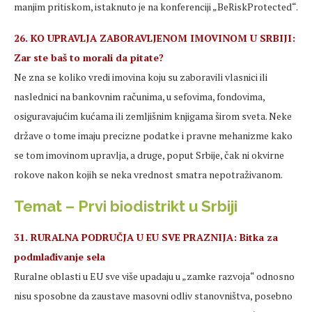
manjim pritiskom, istaknuto je na konferenciji „BeRiskProtected“.
26. KO UPRAVLJA ZABORAVLJENOM IMOVINOM U SRBIJI:
Zar ste baš to morali da pitate?
Ne zna se koliko vredi imovina koju su zaboravili vlasnici ili
naslednici na bankovnim računima, u sefovima, fondovima,
osiguravajućim kućama ili zemljišnim knjigama širom sveta. Neke
države o tome imaju precizne podatke i pravne mehanizme kako
se tom imovinom upravlja, a druge, poput Srbije, čak ni okvirne
rokove nakon kojih se neka vrednost smatra nepotraživanom.
Temat – Prvi biodistrikt u Srbiji
31. RURALNA PODRUČJA U EU SVE PRAZNIJA: Bitka za
podmlađivanje sela
Ruralne oblasti u EU sve više upadaju u „zamke razvoja“ odnosno
nisu sposobne da zaustave masovni odliv stanovništva, posebno