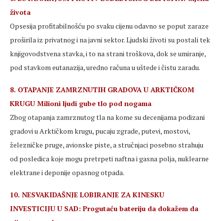
života
Opsesija profitabilnošću po svaku cijenu odavno se poput zaraze
proširila iz privatnog i na javni sektor. Ljudski životi su postali tek
knjigovodstvena stavka, i to na strani troškova, dok se umiranje,
pod stavkom eutanazija, uredno računa u uštede i čistu zaradu.
8. OTAPANJE ZAMRZNUTIH GRADOVA U ARKTIČKOM
KRUGU Milioni ljudi gube tlo pod nogama
Zbog otapanja zamrznutog tla na kome su decenijama podizani
gradovi u Arktičkom krugu, pucaju zgrade, putevi, mostovi,
železničke pruge, avionske piste, a stručnjaci posebno strahuju
od posledica koje mogu pretrpeti naftna i gasna polja, nuklearne
elektrane i deponije opasnog otpada.
10. NESVAKIDAŠNJE LOBIRANJE ZA KINESKU
INVESTICIJU U SAD: Progutaću bateriju da dokažem da