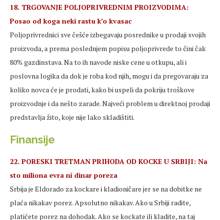
18. TRGOVANJE POLJOPRIVREDNIM PROIZVODIMA:
Posao od koga neki rastu k’o kvasac
Poljoprivrednici sve češće izbegavaju posrednike u prodaji svojih
proizvoda, a prema poslednjem popisu poljoprivrede to čini čak
80% gazdinstava. Na to ih navode niske cene u otkupu, ali i
poslovna logika da dok je roba kod njih, mogu i da pregovaraju za
koliko novca će je prodati, kako bi uspeli da pokriju troškove
proizvodnje i da nešto zarade. Najveći problem u direktnoj prodaji
predstavlja žito, koje nije lako skladištiti.
Finansije
22. PORESKI TRETMAN PRIHODA OD KOCKE U SRBIJI: Na
sto miliona evra ni dinar poreza
Srbija je Eldorado za kockare i kladioničare jer se na dobitke ne
plaća nikakav porez. Apsolutno nikakav. Ako u Srbiji radite,
platićete porez na dohodak. Ako se kockate ili kladite, na taj