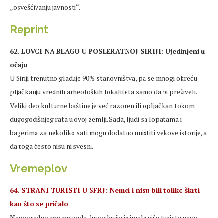
„osvešćivanju javnosti“.
Reprint
62. LOVCI NA BLAGO U POSLERATNOJ SIRIJI: Ujedinjeni u
očaju
U Siriji trenutno gladuje 90% stanovništva, pa se mnogi okreću
pljačkanju vrednih arheoloških lokaliteta samo da bi preživeli.
Veliki deo kulturne baštine je već razoren ili opljačkan tokom
dugogodišnjeg rata u ovoj zemlji. Sada, ljudi sa lopatama i
bagerima za nekoliko sati mogu dodatno uništiti vekove istorije, a
da toga često nisu ni svesni.
Vremeplov
64. STRANI TURISTI U SFRJ: Nemci i nisu bili toliko škrti
kao što se pričalo
Neposredno pre raspada, Jugoslavija je imala više turista nego