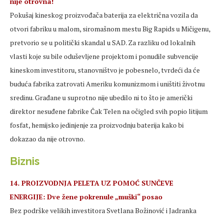
nije otrovna!
Pokušaj kineskog proizvođača baterija za električna vozila da
otvori fabriku u malom, siromašnom mestu Big Rapids u Mičigenu,
pretvorio se u politički skandal u SAD. Za razliku od lokalnih
vlasti koje su bile oduševljene projektom i ponudile subvencije
kineskom investitoru, stanovništvo je pobesnelo, tvrdeći da će
buduća fabrika zatrovati Ameriku komunizmom i uništiti životnu
sredinu. Građane u suprotno nije ubedilo ni to što je američki
direktor nesuđene fabrike Čak Telen na očigled svih popio litijum
fosfat, hemijsko jedinjenje za proizvodnju baterija kako bi
dokazao da nije otrovno.
Biznis
14. PROIZVODNJA PELETA UZ POMOĆ SUNČEVE
ENERGIJE: Dve žene pokrenule „muški“ posao
Bez podrške velikih investitora Svetlana Božinović i Jadranka