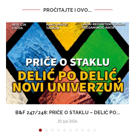
PROČITAJTE I OVO...
B&F 247/248: PRIČE O STAKLU – DELIĆ PO...
20. јул 2026.