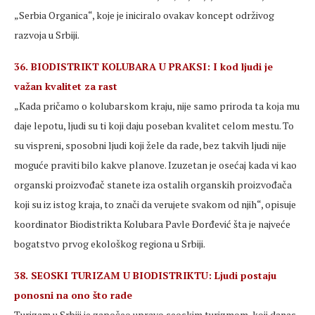
„Serbia Organica“, koje je iniciralo ovakav koncept održivog
razvoja u Srbiji.
36. BIODISTRIKT KOLUBARA U PRAKSI: I kod ljudi je
važan kvalitet za rast
„Kada pričamo o kolubarskom kraju, nije samo priroda ta koja mu
daje lepotu, ljudi su ti koji daju poseban kvalitet celom mestu. To
su vispreni, sposobni ljudi koji žele da rade, bez takvih ljudi nije
moguće praviti bilo kakve planove. Izuzetan je osećaj kada vi kao
organski proizvođač stanete iza ostalih organskih proizvođača
koji su iz istog kraja, to znači da verujete svakom od njih“, opisuje
koordinator Biodistrikta Kolubara Pavle Đorđević šta je najveće
bogatstvo prvog ekološkog regiona u Srbiji.
38. SEOSKI TURIZAM U BIODISTRIKTU: Ljudi postaju
ponosni na ono što rade
Turizam u Srbiji je započeo upravo seoskim turizmom, koji danas