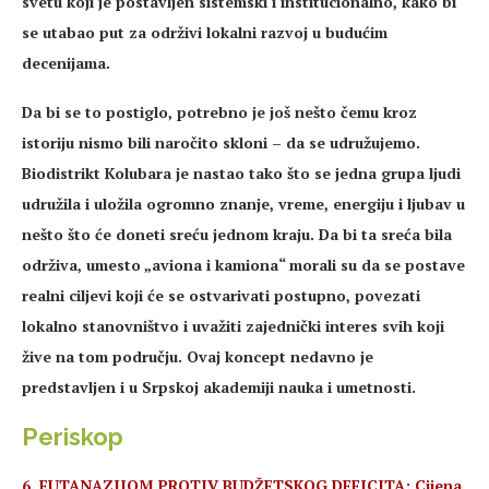
svetu koji je postavljen sistemski i institucionalno, kako bi
se utabao put za održivi lokalni razvoj u budućim
decenijama.
Da bi se to postiglo, potrebno je još nešto čemu kroz
istoriju nismo bili naročito skloni – da se udružujemo.
Biodistrikt Kolubara je nastao tako što se jedna grupa ljudi
udružila i uložila ogromno znanje, vreme, energiju i ljubav u
nešto što će doneti sreću jednom kraju. Da bi ta sreća bila
održiva, umesto „aviona i kamiona“ morali su da se postave
realni ciljevi koji će se ostvarivati postupno, povezati
lokalno stanovništvo i uvažiti zajednički interes svih koji
žive na tom području. Ovaj koncept nedavno je
predstavljen i u Srpskoj akademiji nauka i umetnosti.
Periskop
6. EUTANAZIJOM PROTIV BUDŽETSKOG DEFICITA: Cijena