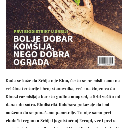
Kada se kaže da Srbija nije Kina, često se ne misli samo na
veličinu teritorije i broj stanovnika, već i na činjenicu da
Kinezi razmišljaju bar sto godina unapred, a Srbi večito od
danas do sutra. Biodistrikt Kolubara pokazuje da i mi
možemo da se ponašamo pametnije. To nije samo prvi
ekološki region u Srbiji i jugoistočnoj Evropi, već i prvi u