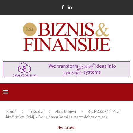
Home
Tekstovi
Novi brojevi
B&F 235/236: Prvi
biodistrikt u Srbiji – Bolje dobar komšija, nego dobra ograda
Novi brojevi