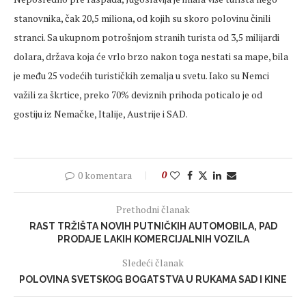
stanovnika, čak 20,5 miliona, od kojih su skoro polovinu činili
stranci. Sa ukupnom potrošnjom stranih turista od 3,5 milijardi
dolara, država koja će vrlo brzo nakon toga nestati sa mape, bila
je među 25 vodećih turističkih zemalja u svetu. Iako su Nemci
važili za škrtice, preko 70% deviznih prihoda poticalo je od
gostiju iz Nemačke, Italije, Austrije i SAD.
0 komentara
0
Prethodni članak
RAST TRŽIŠTA NOVIH PUTNIČKIH AUTOMOBILA, PAD
PRODAJE LAKIH KOMERCIJALNIH VOZILA
Sledeći članak
POLOVINA SVETSKOG BOGATSTVA U RUKAMA SAD I KINE