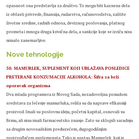
opasnost ona predstavlja za društvo. To mogu biti kaznena dela
iz oblasti privrede, finansija, rudarstva, računovodstva, zaštite
životne sredine, radnih odnosa, deviznog poslovanja, platnog
prometa i mnoga druga krivična dela, a sankcije koje se izriču nisu
nimalo zanemarljive.
Nove tehnologije
50. MAMURLEK, SUPLEMENT KOJI UBLAŽAVA POSLEDICE
PRETERANE KONZUMACIJE ALKOHOLA: Šifra za brži
oporavak organizma
Dva mlada programera iz Novog Sada, nezadovoljna ponudom
sredstava za lečenje mamurluka, rešila su da naprave efikasniji
proizvod. Imali su poslovnu ideju, početni kapital, osnovali su
firmu, ali nisu imali farmaceutsko znanje. Zato su sklopili saradnju
sa drugim novosadskim preduzećem, dugogodišnjim
proizvođačem suplemenata. Tako je nastao Mamurlek, koji je