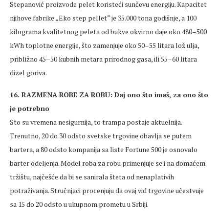
Stepanović proizvode pelet koristeći sunčevu energiju. Kapacitet
njihove fabrike „Eko step pellet“ je 35.000 tona godišnje, a 100
kilograma kvalitetnog peleta od bukve okvirno daje oko 480–500
kWh toplotne energije, što zamenjuje oko 50–55 litara lož ulja,
približno 45–50 kubnih metara prirodnog gasa, ili 55–60 litara
dizel goriva.
16. RAZMENA ROBE ZA ROBU: Daj ono što imaš, za ono što
je potrebno
Što su vremena nesigurnija, to trampa postaje aktuelnija.
Trenutno, 20 do 30 odsto svetske trgovine obavlja se putem
bartera, a 80 odsto kompanija sa liste Fortune 500 je osnovalo
barter odeljenja. Model roba za robu primenjuje se i na domaćem
tržištu, najčešće da bi se sanirala šteta od nenaplativih
potraživanja. Stručnjaci procenjuju da ovaj vid trgovine učestvuje
sa 15 do 20 odsto u ukupnom prometu u Srbiji.