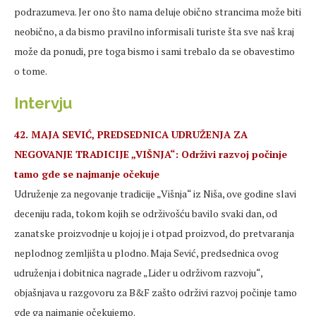
podrazumeva. Jer ono što nama deluje obično strancima može biti
neobično, a da bismo pravilno informisali turiste šta sve naš kraj
može da ponudi, pre toga bismo i sami trebalo da se obavestimo
o tome.
Intervju
42. MAJA SEVIĆ, PREDSEDNICA UDRUŽENJA ZA
NEGOVANJE TRADICIJE „VIŠNJA“: Održivi razvoj počinje
tamo gde se najmanje očekuje
Udruženje za negovanje tradicije „Višnja“ iz Niša, ove godine slavi
deceniju rada, tokom kojih se održivošću bavilo svaki dan, od
zanatske proizvodnje u kojoj je i otpad proizvod, do pretvaranja
neplodnog zemljišta u plodno. Maja Sević, predsednica ovog
udruženja i dobitnica nagrade „Lider u održivom razvoju“,
objašnjava u razgovoru za B&F zašto održivi razvoj počinje tamo
gde ga najmanje očekujemo.