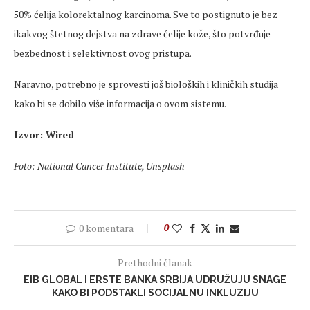
50% ćelija kolorektalnog karcinoma. Sve to postignuto je bez
ikakvog štetnog dejstva na zdrave ćelije kože, što potvrđuje
bezbednost i selektivnost ovog pristupa.
Naravno, potrebno je sprovesti još bioloških i kliničkih studija
kako bi se dobilo više informacija o ovom sistemu.
Izvor: Wired
Foto: National Cancer Institute, Unsplash
0 komentara
0
Prethodni članak
EIB GLOBAL I ERSTE BANKA SRBIJA UDRUŽUJU SNAGE
KAKO BI PODSTAKLI SOCIJALNU INKLUZIJU