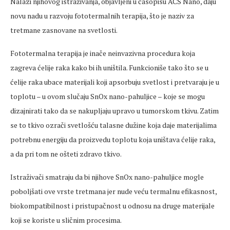
Nalazi njihovog istraživanja, objavljeni u časopisu ACS Nano, daju
novu nadu u razvoju fototermalnih terapija, što je naziv za
tretmane zasnovane na svetlosti.
Fototermalna terapija je inače neinvazivna procedura koja
zagreva ćelije raka kako bi ih uništila. Funkcioniše tako što se u
ćelije raka ubace materijali koji apsorbuju svetlost i pretvaraju je u
toplotu – u ovom slučaju SnOx nano-pahuljice – koje se mogu
dizajnirati tako da se nakupljaju upravo u tumorskom tkivu. Zatim
se to tkivo ozrači svetlošću talasne dužine koja daje materijalima
potrebnu energiju da proizvedu toplotu koja uništava ćelije raka,
a da pri tom ne ošteti zdravo tkivo.
Istraživači smatraju da bi njihove SnOx nano-pahuljice mogle
poboljšati ove vrste tretmana jer nude veću termalnu efikasnost,
biokompatibilnost i pristupačnost u odnosu na druge materijale
koji se koriste u sličnim procesima.