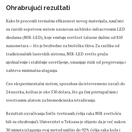
Ohrabrujući rezultati
Kako bi procenili termalnu efikasnost novog materijala, naučnici
su razvili sopstveni sistem zasnovan na blisko-infracrvenim LED
diodama (NIR-LED), koje emituju svetlost talasne dužine od 810
nanometara — što je bezbedno za biološka tkiva. Za razliku od
tradicionalnih laserskih sistema, NIR-LED svetlo pruža
ujednačenije i stabilnije osvetljenje, smanjuje rizik od pregrevanja i
zahteva minimalna ulaganja.
Ceo eksperimentalni sistem, sposoban da istovremeno ozrači do
24 uzorka, koštao je oko 530 dolara, što ga čini pristupačnim i
svestranim alatom za biomedicinska istraživanja.
Rezultati ozračivanja SnOx-tretiranih ćelija raka NIR svetlošću
bili su ohrabrujući. Univerzitet u Teksasu je objavio da je već nakon
30 minuta izlaganja ovaj metod uništio do 92% ćelija raka kože i