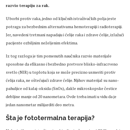
razvio terapiju za rak.
U borbi protiv raka, jedno od ključnih istraživačkih polja jeste
potraga za bezbednim alternativama hemoterapiji i radioterapiji.
Jer, navedeni tretmani napadaju i ćelije raka i zdrave ćelije, izlažući
pacijente ozbiljnim neželjenim efektima.
Iz tog razloga je tim pomenutih naučnika razvio materijale
sposobne da efikasno i bezbedno pretvore blisko-infracrveno
svetlo (NIR) u toplotu koja se može precizno usmeriti protiv
ćelija raka, ne oštećujući zdrave ćelije. Njihov materijal su nano-
pahuljice od kalaj-oksida (SnOx), dakle mikroskopske čestice
debljine manje od 20 nanometara. Ovde treba imati u vidu da je
jedan nanometar milijarditi deo metra.
Šta je fototermalna terapija?