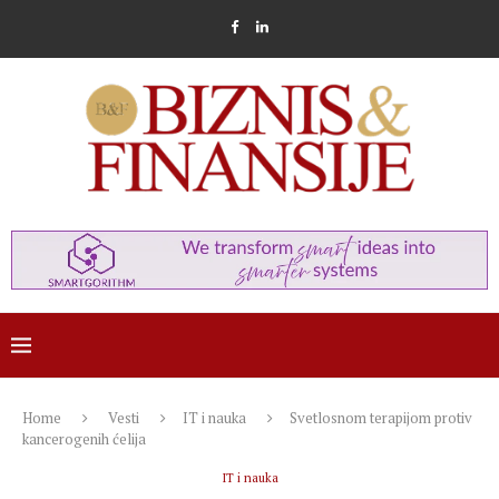
Home
Vesti
IT i nauka
Svetlosnom terapijom protiv
kancerogenih ćelija
IT i nauka