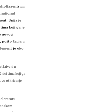
lmholtzzentrum
rnational
ent. Unija je
ima koji ga je
me novog
, pošto Unija u
element je oko
otkriveni u
nici tima koji ga
ovo otkrivanje
celeratoru
apanskom