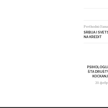
Prethodni član
SRBIJA I SVET
NA KREDIT
PSIHOLOGIJ
ŠTA DRUŠTV
KOCKANJE
20. фебр