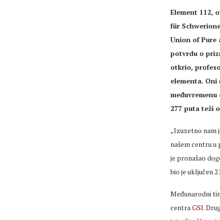
Element 112, o
für Schwerione
Union of Pure 
potvrdu o priz
otkrio, profes
elementa. Oni 
međuvremenu de
277 puta teži 
„Izuzetno nam je
našem centru u p
je pronašao dog
bio je uključen 
Međunarodni tim
centra
GSI
. Dru