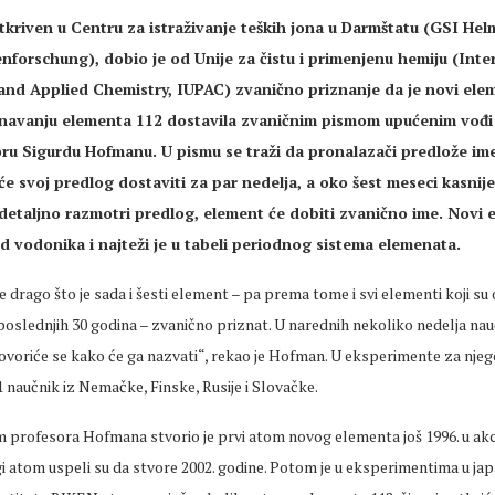
tkriven u Centru za istraživanje teških jona u Darmštatu (GSI He
nforschung), dobio je od Unije za čistu i primenjenu hemiju (Inte
and Applied Chemistry, IUPAC) zvanično priznanje da je novi elem
navanju elementa 112 dostavila zvaničnim pismom upućenim vođi t
oru Sigurdu Hofmanu. U pismu se traži da pronalazači predlože i
će svoj predlog dostaviti za par nedelja, a oko šest meseci kasnije
taljno razmotri predlog, element će dobiti zvanično ime. Novi 
od vodonika i najteži je u tabeli periodnog sistema elemenata.
 drago što je sada i šesti element – pa prema tome i svi elementi koji su 
oslednjih 30 godina – zvanično priznat. U narednih nekoliko nedelja nauč
ovoriće se kako će ga nazvati“, rekao je Hofman. U eksperimente za njeg
21 naučnik iz Nemačke, Finske, Rusije i Slovačke.
 profesora Hofmana stvorio je prvi atom novog elementa još 1996. u ak
gi atom uspeli su da stvore 2002. godine. Potom je u eksperimentima u j