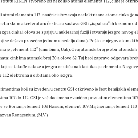
nstitutu RIKEN stvoreno još nekoliko atoma elementa 112, čime je otkri
li atomi elementa 112, naučnici ubrzavaju naelektrisane atome cinka (jone
etarskom akceleratoru čestica u sastavu GSI i „ispaljuju“ ih brzinom od
ezgra cinka i olova se spajaju u nuklearnoj fuziji i stvaraju jezgro novog e
ji se dešava prosečno jednom u nedelju dana.). Pošto je njegov atomski b
mu je „element 112“ (ununbium, Uub). Ovaj atomski broj je zbir atomskih
enata: cink ima atomski broj 30 a olovo 82. Taj broj zapravo odgovara bro
 koji se takođe nalaze u jezgru ne utiču na klasifikaciju elementa. Njegov
e 112 elektrona u orbitama oko jezgra.
rimentima koji su izvedeni u centru GSI otkriveno je šest hemijskih elem
ima 107 do 112. GSI je već dao imena zvanično priznatim elementima 107
e se Borium, element 108 Hasium, element 109 Majtnerium, element 110
nazvan Rentgenium. (M.V.)