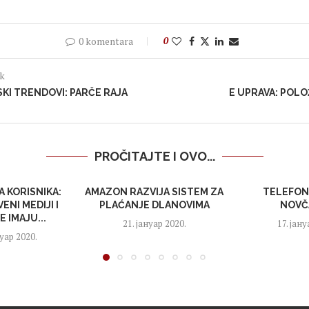
0 komentara
0
ak
SKI TRENDOVI: PARČE RAJA
E UPRAVA: POLO
PROČITAJTE I OVO...
A KORISNIKA:
AMAZON RAZVIJA SISTEM ZA
TELEFON
ENI MEDIJI I
PLAĆANJE DLANOVIMA
NOVČ
 IMAJU...
21. јануар 2020.
17. јану
уар 2020.