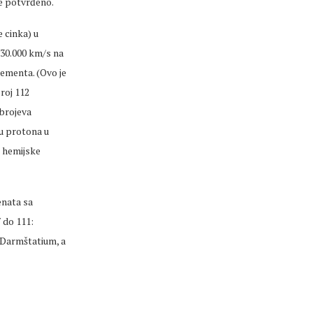
će potvrđeno.
 cinka) u
 30.000 km/s na
lementa. (Ovo je
roj 112
 brojeva
ju protona u
e hemijske
enata sa
 do 111:
 Darmštatium, a