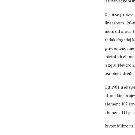
istraživačkom i
Da bi se proizve
linearnom 120-m
metu od olova. J
redak događaj ko
privremeno ime 
inicijalnih elem
jezgru. Neutroni
osobine određuj
Od 1981. u ekspe
atomskim brojev
element 107 zov
element 111 je 
Izvor: Mikro.rs