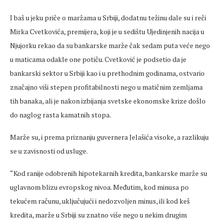
I baš u jeku priče o maržama u Srbiji, dodatnu težinu dale su i reči
Mirka Cvetkovića, premijera, koji je u sedištu Ujedinjenih nacija u
Njujorku rekao da su bankarske marže čak sedam puta veće nego
u maticama odakle one potiču. Cvetković je podsetio da je
bankarski sektor u Srbiji kao i u prethodnim godinama, ostvario
značajno viši stepen profitabilnosti nego u matičnim zemljama
tih banaka, ali je nakon izbijanja svetske ekonomske krize došlo
do naglog rasta kamatnih stopa.
Marže su, i prema priznanju guvernera Jelašića visoke, a razlikuju
se u zavisnosti od usluge.
“Kod ranije odobrenih hipotekarnih kredita, bankarske marže su
uglavnom blizu evropskog nivoa. Međutim, kod minusa po
tekućem računu, uključujući i nedozvoljen minus, ili kod keš
kredita, marže u Srbiji su znatno više nego u nekim drugim