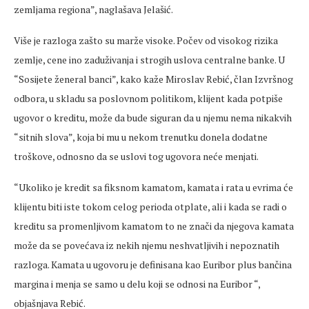
zemljama regiona”, naglašava Jelašić.
Više je razloga zašto su marže visoke. Počev od visokog rizika
zemlje, cene ino zaduživanja i strogih uslova centralne banke. U
“Sosijete ženeral banci”, kako kaže Miroslav Rebić, član Izvršnog
odbora, u skladu sa poslovnom politikom, klijent kada potpiše
ugovor o kreditu, može da bude siguran da u njemu nema nikakvih
“sitnih slova”, koja bi mu u nekom trenutku donela dodatne
troškove, odnosno da se uslovi tog ugovora neće menjati.
“Ukoliko je kredit sa fiksnom kamatom, kamata i rata u evrima će
klijentu biti iste tokom celog perioda otplate, ali i kada se radi o
kreditu sa promenljivom kamatom to ne znači da njegova kamata
može da se povećava iz nekih njemu neshvatljivih i nepoznatih
razloga. Kamata u ugovoru je definisana kao Euribor plus bančina
margina i menja se samo u delu koji se odnosi na Euribor “,
objašnjava Rebić.