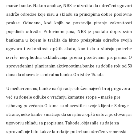
marže banke. Nakon analize, NBS je utvrdila da određeni ugovori
sadrže odredbe koje nisu u skladu sa principima dobre poslovne
prakse. Odnosno, kod kojih se postavlja pitanje zakonitosti
pojedinih odredbi. Polovinom juna, NBS je poslala dopis svim
bankama u kojem je tražila da hitno preispitaju odredbe svojih
ugovora i zakonitost opštih akata, kao i da u slučaju potrebe
izvrše neophodna usklađivanja prema pozitivnim propisima. O
sprovedenim i planiranim aktivnostima banke su dobile rok od 30
dana da obaveste centralnu banku. On ističe 15. jula.
U međuvremenu, banke na čiji rad je uložen najveći broj prigovora
već su donele odluke o vraćanju kamatne stope – marže pre
njihovog povećanja. O tome su obavestile i svoje klijente. S druge
strane, neke banke smatraju da su njihovi opšti uslovi poslovanja i
ugovori u skladu sa propisima. Takođe, objasnile su da je za
sprovođenje bilo kakve korekcije potreban određen vremenski