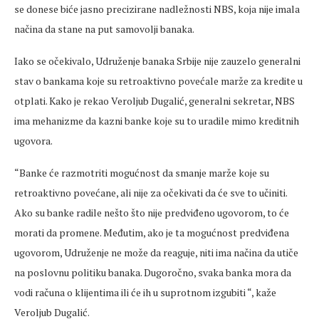
se donese biće jasno precizirane nadležnosti NBS, koja nije imala
načina da stane na put samovolji banaka.
Iako se očekivalo, Udruženje banaka Srbije nije zauzelo generalni
stav o bankama koje su retroaktivno povećale marže za kredite u
otplati. Kako je rekao Veroljub Dugalić, generalni sekretar, NBS
ima mehanizme da kazni banke koje su to uradile mimo kreditnih
ugovora.
“Banke će razmotriti mogućnost da smanje marže koje su
retroaktivno povećane, ali nije za očekivati da će sve to učiniti.
Ako su banke radile nešto što nije predviđeno ugovorom, to će
morati da promene. Međutim, ako je ta mogućnost predviđena
ugovorom, Udruženje ne može da reaguje, niti ima načina da utiče
na poslovnu politiku banaka. Dugoročno, svaka banka mora da
vodi računa o klijentima ili će ih u suprotnom izgubiti “, kaže
Veroljub Dugalić.