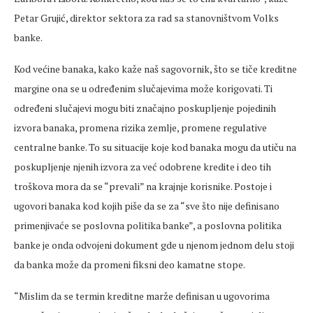
Petar Grujić, direktor sektora za rad sa stanovništvom Volks
banke.
Kod većine banaka, kako kaže naš sagovornik, što se tiče kreditne
margine ona se u određenim slučajevima može korigovati. Ti
određeni slučajevi mogu biti značajno poskupljenje pojedinih
izvora banaka, promena rizika zemlje, promene regulative
centralne banke. To su situacije koje kod banaka mogu da utiču na
poskupljenje njenih izvora za već odobrene kredite i deo tih
troškova mora da se “prevali” na krajnje korisnike. Postoje i
ugovori banaka kod kojih piše da se za “sve što nije definisano
primenjivaće se poslovna politika banke”, a poslovna politika
banke je onda odvojeni dokument gde u njenom jednom delu stoji
da banka može da promeni fiksni deo kamatne stope.
“Mislim da se termin kreditne marže definisan u ugovorima