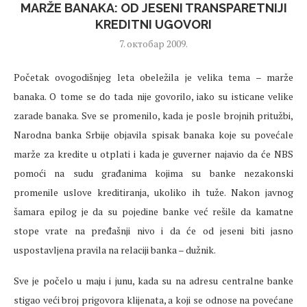
MARŽE BANAKA: OD JESENI TRANSPARETNIJI
KREDITNI UGOVORI
7. октобар 2009.
Početak ovogodišnjeg leta obeležila je velika tema – marže
banaka. O tome se do tada nije govorilo, iako su isticane velike
zarade banaka. Sve se promenilo, kada je posle brojnih pritužbi,
Narodna banka Srbije objavila spisak banaka koje su povećale
marže za kredite u otplati i kada je guverner najavio da će NBS
pomoći na sudu građanima kojima su banke nezakonski
promenile uslove kreditiranja, ukoliko ih tuže. Nakon javnog
šamara epilog je da su pojedine banke već rešile da kamatne
stope vrate na pređašnji nivo i da će od jeseni biti jasno
uspostavljena pravila na relaciji banka – dužnik.
Sve je počelo u maju i junu, kada su na adresu centralne banke
stigao veći broj prigovora klijenata, a koji se odnose na povećane