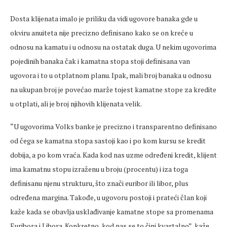
Dosta klijenata imalo je priliku da vidi ugovore banaka gde u
okviru anuiteta nije precizno definisano kako se on kreće u
odnosu na kamatu i u odnosu na ostatak duga. U nekim ugovorima
pojedinih banaka čak i kamatna stopa stoji definisana van
ugovora i to u otplatnom planu. Ipak, mali broj banaka u odnosu
na ukupan broj je povećao marže tojest kamatne stope za kredite
u otplati, ali je broj njihovih klijenata velik.
“U ugovorima Volks banke je precizno i transparentno definisano
od čega se kamatna stopa sastoji kao i po kom kursu se kredit
dobija, a po kom vraća. Kada kod nas uzme određeni kredit, klijent
ima kamatnu stopu izraženu u broju (procentu) i iza toga
definisanu njenu strukturu, što znači euribor ili libor, plus
određena margina. Takođe, u ugovoru postoji i prateći član koji
kaže kada se obavlja usklađivanje kamatne stope sa promenama
Euribora i Libora. Konkretno, kod nas se to čini kvartalno”, kaže