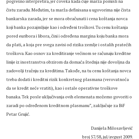
pogrešno interpretira, jer čoveka kada čuje marža pomisli na
čistu zaradu. Međutim, ta marža definisana u ugovorima nije čista
bankarska zarada, jer se mora obračunati i cena koštanja novca
koji banka pozajmljuje kao i određeni troškovi. Tu cenu koštanja
pored euribora i libora, čini i određena margina koju banka mora
da plati, a koja pre svega zavisi od rizika zemlje i ostalih pratećih
troškova. Kao osnov za kreditiranje većinom se računaju kreditne
linije iz inostranstva obzirom da domaća štednja nije dovoljna da
zadovolji tražnju za kreditima. Takođe, na tu cenu koštanja novca
treba dodati i kreditni rizik konkretnog plasmana (verovatnoća
da se kredit neće vratiti), kao i ostale operativne troškove
banaka. Tek posle uključivanja ovih elemenata možemo govoriti o
zaradi po određenom kreditnom plasmanu”, zaključuje za BiF
Petar Grujić.
Danijela Milosavljević
broj 57/58, jul/avgust 2009.