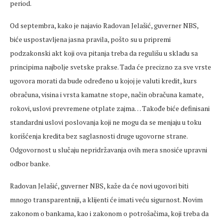
period.
Od septembra, kako je najavio Radovan Jelašić, guverner NBS,
biće uspostavljena jasna pravila, pošto su u pripremi
podzakonski akt koji ova pitanja treba da regulišu u skladu sa
principima najbolje svetske prakse. Tada će precizno za sve vrste
ugovora morati da bude određeno u kojoj je valuti kredit, kurs
obračuna, visina i vrsta kamatne stope, način obračuna kamate,
rokovi, uslovi prevremene otplate zajma… Takođe biće definisani
standardni uslovi poslovanja koji ne mogu da se menjaju u toku
korišćenja kredita bez saglasnosti druge ugovorne strane.
Odgovornost u slučaju nepridržavanja ovih mera snosiće upravni
odbor banke.
Radovan Jelašić, guverner NBS, kaže da će novi ugovori biti
mnogo transparentniji, a klijenti će imati veću sigurnost. Novim
zakonom o bankama, kao i zakonom o potrošačima, koji treba da