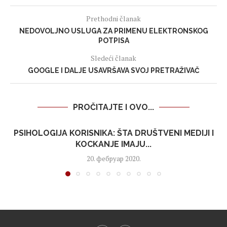
Prethodni članak
NEDOVOLJNO USLUGA ZA PRIMENU ELEKTRONSKOG
POTPISA
Sledeći članak
GOOGLE I DALJE USAVRŠAVA SVOJ PRETRAŽIVAČ
PROČITAJTE I OVO...
PSIHOLOGIJA KORISNIKA: ŠTA DRUŠTVENI MEDIJI I
KOCKANJE IMAJU...
20. фебруар 2020.