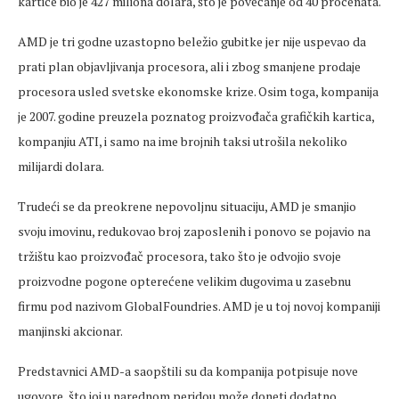
kartice bio je 427 miliona dolara, što je povećanje od 40 procenata.
AMD je tri godne uzastopno beležio gubitke jer nije uspevao da
prati plan objavljivanja procesora, ali i zbog smanjene prodaje
procesora usled svetske ekonomske krize. Osim toga, kompanija
je 2007. godine preuzela poznatog proizvođača grafičkih kartica,
kompanjiu ATI, i samo na ime brojnih taksi utrošila nekoliko
milijardi dolara.
Trudeći se da preokrene nepovoljnu situaciju, AMD je smanjio
svoju imovinu, redukovao broj zaposlenih i ponovo se pojavio na
tržištu kao proizvođač procesora, tako što je odvojio svoje
proizvodne pogone opterećene velikim dugovima u zasebnu
firmu pod nazivom GlobalFoundries. AMD je u toj novoj kompaniji
manjinski akcionar.
Predstavnici AMD-a saopštili su da kompanija potpisuje nove
ugovore, što joj u narednom peridou može doneti dodatno