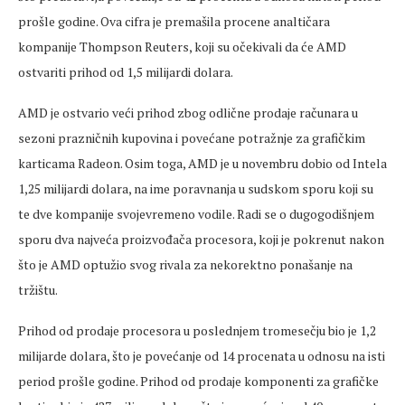
prošle godine. Ova cifra je premašila procene analtičara
kompanije Thompson Reuters, koji su očekivali da će AMD
ostvariti prihod od 1,5 milijardi dolara.
AMD je ostvario veći prihod zbog odlične prodaje računara u
sezoni prazničnih kupovina i povećane potražnje za grafičkim
karticama Radeon. Osim toga, AMD je u novembru dobio od Intela
1,25 milijardi dolara, na ime poravnanja u sudskom sporu koji su
te dve kompanije svojevremeno vodile. Radi se o dugogodišnjem
sporu dva najveća proizvođača procesora, koji je pokrenut nakon
što je AMD optužio svog rivala za nekorektno ponašanje na
tržištu.
Prihod od prodaje procesora u poslednjem tromesečju bio je 1,2
milijarde dolara, što je povećanje od 14 procenata u odnosu na isti
period prošle godine. Prihod od prodaje komponenti za grafičke