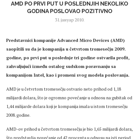
AMD PO PRVI PUT U POSLEDNJIH NEKOLIKO
GODINA POSLOVAO POZITIVNO
31. јануар 2010.
Predstavnici kompanije
Advanced Micro Devices (AMD)
saopštili su da je kompanija u četvrtom tromesečju 2009.
godine, po prvi put u poslednje tri godine
ostvarila profit
,
zahvaljujući između ostalog sudskom poravnanju sa
kompanijom Intel, kao i promeni svog modela poslovanja.
AMD je u četvrtom tromesečju ostvario neto prihod od 1,18
milijardi dolara, što je ogromno povećanje u odnosu na gubitak od
1,44 milijarde dolara koji je kompanija imala u istom tromesečju
2008. godine.
AMD-ov prihod u četvrtom tromesečju je bio 1,65 milijardi dolara,
što predstavlja povećanje od 42 procenta u odnosu na isti period