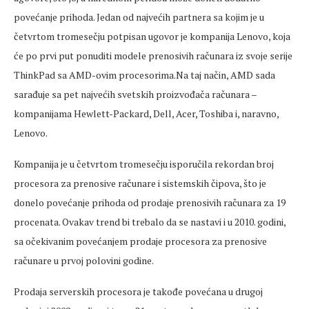
povećanje prihoda. Jedan od najvećih partnera sa kojim je u
četvrtom tromesečju potpisan ugovor je kompanija Lenovo, koja
će po prvi put ponuditi modele prenosivih računara iz svoje serije
ThinkPad sa AMD-ovim procesorima.Na taj način, AMD sada
sarađuje sa pet najvećih svetskih proizvođača računara –
kompanijama Hewlett-Packard, Dell, Acer, Toshiba i, naravno,
Lenovo.
Kompanija je u četvrtom tromesečju isporučila rekordan broj
procesora za prenosive računare i sistemskih čipova, što je
donelo povećanje prihoda od prodaje prenosivih računara za 19
procenata. Ovakav trend bi trebalo da se nastavi i u 2010. godini,
sa očekivanim povećanjem prodaje procesora za prenosive
računare u prvoj polovini godine.
Prodaja serverskih procesora je takođe povećana u drugoj