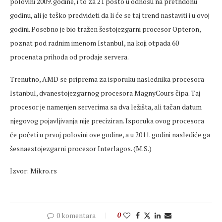
polovini 2009. godine, i to za 21 posto u odnosu na prethdonu
godinu, ali je teško predvideti da li će se taj trend nastaviti i u ovoj
godini. Posebno je bio tražen šestojezgarni procesor Opteron,
poznat pod radnim imenom Istanbul, na koji otpada 60
procenata prihoda od prodaje servera.
Trenutno, AMD se priprema za isporuku naslednika procesora
Istanbul, dvanestojezgarnog procesora MagnyCours čipa. Taj
procesor je namenjen serverima sa dva ležišta, ali tačan datum
njegovog pojavljivanja nije preciziran. Isporuka ovog procesora
će početi u prvoj polovini ove godine, a u 2011. godini naslediće ga
šesnaestojezgarni procesor Interlagos. (M.S.)
Izvor: Mikro.rs
0 komentara
0