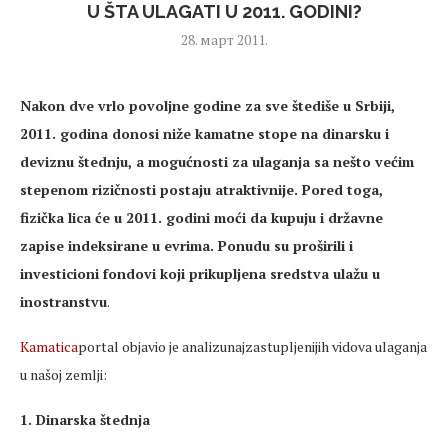
U ŠTA ULAGATI U 2011. GODINI?
28. март 2011.
Nakon dve vrlo povoljne godine za sve štediše u Srbiji,
2011. godina donosi niže kamatne stope na dinarsku i
deviznu štednju, a mogućnosti za ulaganja sa nešto većim
stepenom rizičnosti postaju atraktivnije. Pored toga,
fizička lica će u 2011. godini moći da kupuju i državne
zapise indeksirane u evrima. Ponudu su proširili i
investicioni fondovi koji prikupljena sredstva ulažu u
inostranstvu
.
Kamatica
portal objavio je analizunajzastupljenijih vidova ulaganja
u našoj zemlji:
1. Dinarska štednja