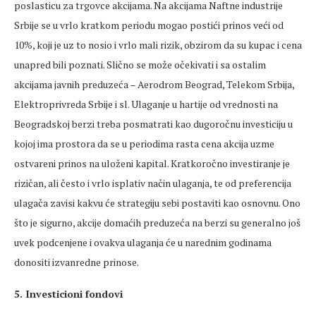
poslasticu za trgovce akcijama. Na akcijama Naftne industrije
Srbije se u vrlo kratkom periodu mogao postići prinos veći od
10%, koji je uz to nosio i vrlo mali rizik, obzirom da su kupac i cena
unapred bili poznati. Slično se može očekivati i sa ostalim
akcijama javnih preduzeća – Aerodrom Beograd, Telekom Srbija,
Elektroprivreda Srbije i sl. Ulaganje u hartije od vrednosti na
Beogradskoj berzi treba posmatrati kao dugoročnu investiciju u
kojoj ima prostora da se u periodima rasta cena akcija uzme
ostvareni prinos na uloženi kapital. Kratkoročno investiranje je
rizičan, ali često i vrlo isplativ način ulaganja, te od preferencija
ulagača zavisi kakvu će strategiju sebi postaviti kao osnovnu. Ono
što je sigurno, akcije domaćih preduzeća na berzi su generalno još
uvek podcenjene i ovakva ulaganja će u narednim godinama
donositi izvanredne prinose.
5. Investicioni fondovi