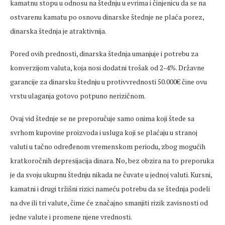
kamatnu stopu u odnosu na štednju u evrima i činjenicu da se na
ostvarenu kamatu po osnovu dinarske štednje ne plaća porez,
dinarska štednja je atraktivnija.
Pored ovih prednosti, dinarska štednja umanjuje i potrebu za
konverzijom valuta, koja nosi dodatni trošak od 2-4%. Državne
garancije za dinarsku štednju u protivvrednosti 50.000€ čine ovu
vrstu ulaganja gotovo potpuno nerizičnom.
Ovaj vid štednje se ne preporučuje samo onima koji štede sa
svrhom kupovine proizvoda i usluga koji se plaćaju u stranoj
valuti u tačno određenom vremenskom periodu, zbog mogućih
kratkoročnih depresijacija dinara. No, bez obzira na to preporuka
je da svoju ukupnu štednju nikada ne čuvate u jednoj valuti. Kursni,
kamatni i drugi tržišni rizici nameću potrebu da se štednja podeli
na dve ili tri valute, čime će značajno smanjiti rizik zavisnosti od
jedne valute i promene njene vrednosti.