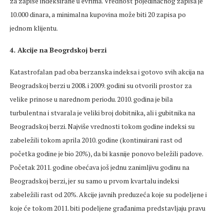
za zapise indeksirane u evrima. Vrednost pojedinačnog zapisa je
10.000 dinara, a minimalna kupovina može biti 20 zapisa po
jednom klijentu.
4. Akcije na Beogrdskoj berzi
Katastrofalan pad oba berzanska indeksa i gotovo svih akcija na
Beogradskoj berzi u 2008. i 2009. godini su otvorili prostor za
velike prinose u narednom periodu. 2010. godina je bila
turbulentna i stvarala je veliki broj dobitnika, ali i gubitnika na
Beogradskoj berzi. Najviše vrednosti tokom godine indeksi su
zabeležili tokom aprila 2010. godine (kontinuirani rast od
početka godine je bio 20%), da bi kasnije ponovo beležili padove.
Početak 2011. godine obećava još jednu zanimljivu godinu na
Beogradskoj berzi, jer su samo u prvom kvartalu indeksi
zabeležili rast od 20%. Akcije javnih preduzeća koje su podeljene i
koje će tokom 2011. biti podeljene građanima predstavljaju pravu