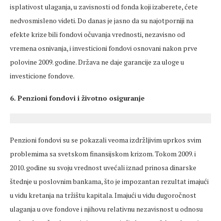
isplativost ulaganja, u zavisnosti od fonda koji izaberete, ćete
nedvosmisleno videti. Do danas je jasno da su najotporniji na
efekte krize bili fondovi očuvanja vrednosti, nezavisno od
vremena osnivanja, i investicioni fondovi osnovani nakon prve
polovine 2009. godine. Država ne daje garancije za uloge u
investicione fondove.
6. Penzioni fondovi i životno osiguranje
Penzioni fondovi su se pokazali veoma izdržljivim uprkos svim
problemima sa svetskom finansijskom krizom. Tokom 2009. i
2010. godine su svoju vrednost uvećali iznad prinosa dinarske
štednje u poslovnim bankama, što je impozantan rezultat imajući
u vidu kretanja na tržištu kapitala. Imajući u vidu dugoročnost
ulaganja u ove fondove i njihovu relativnu nezavisnost u odnosu