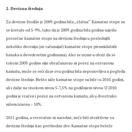
2. Devizna štednja
Za devizne štediše je 2009. godina bila „zlatna“. Kamatne stope su
se kretale od 5-9%, tako da je 2009. godina bila godina najviše
prosečne kamatne stope na deviznu štednju u poslednjih
nekoliko decenija (ne računajući kamatne stope piramidalnih
banaka u devedesetim godinama). Ako se uzme u obzir da se
tokom 2009. godine nije obračunavao ni porez na ostvarenu
kamatu, može se reći da je ova godina bila neponovljiva u pogledu
devizne štednje. Nešto niže kamatne stope su bile i u 2010. godini,
ali i dalje na visokom nivou 5-7,5% na godišnjem nivou. U 2010.
godini je vraćen i porez na ostvarenu kamatu, ali u dvostruko
nižem iznosu – 10%.
2011. godina, a verovatno ni naredne, neće biti atraktivne za
deviznu štednju kao prethodne dve. Kamatne stope beleže