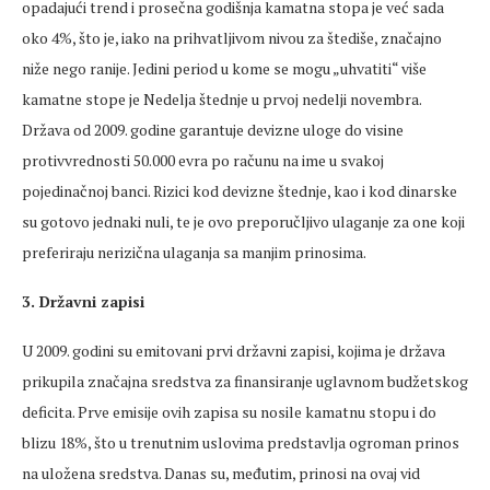
opadajući trend i prosečna godišnja kamatna stopa je već sada
oko 4%, što je, iako na prihvatljivom nivou za štediše, značajno
niže nego ranije. Jedini period u kome se mogu „uhvatiti“ više
kamatne stope je Nedelja štednje u prvoj nedelji novembra.
Država od 2009. godine garantuje devizne uloge do visine
protivvrednosti 50.000 evra po računu na ime u svakoj
pojedinačnoj banci. Rizici kod devizne štednje, kao i kod dinarske
su gotovo jednaki nuli, te je ovo preporučljivo ulaganje za one koji
preferiraju nerizična ulaganja sa manjim prinosima.
3. Državni zapisi
U 2009. godini su emitovani prvi državni zapisi, kojima je država
prikupila značajna sredstva za finansiranje uglavnom budžetskog
deficita. Prve emisije ovih zapisa su nosile kamatnu stopu i do
blizu 18%, što u trenutnim uslovima predstavlja ogroman prinos
na uložena sredstva. Danas su, međutim, prinosi na ovaj vid