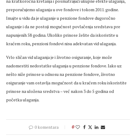
na kratkoročna kretanja i posmatrajući ukupne efekte ulaganja,
preporučujemo ulaganja u ove fondove i tokom 2011. godine.
Imajte u vidu da je ulaganje u penzione fondove dugoročno
ulaganje i da ne postoji mogućnost povlačenja sredstava pre
napunjenih 58 godina. Ukoliko prinose želite da iskoristite u
kraćem roku, penzioni fondovi nisu adekvatan vid ulaganja.
Vrlo sličan vid ulaganja je i životno osiguranje, koje može
nadomestiti nedostatke ulaganja u penzione fondove. Iako uz
nešto niže prinose u odnosu na penzione fondove, životno
osiguranje vam ostavlja mogućnost da u kraćem roku iskoristite
prinose na uložena sredstva – već nakon 3 do 5 godina od
početka ulaganja.
0 komentara
0