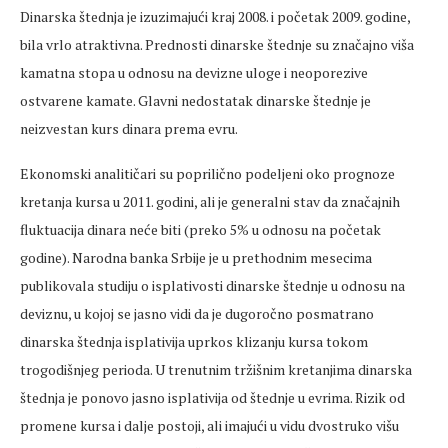
Dinarska štednja je izuzimajući kraj 2008. i početak 2009. godine,
bila vrlo atraktivna. Prednosti dinarske štednje su značajno viša
kamatna stopa u odnosu na devizne uloge i neoporezive
ostvarene kamate. Glavni nedostatak dinarske štednje je
neizvestan kurs dinara prema evru.
Ekonomski analitičari su poprilično podeljeni oko prognoze
kretanja kursa u 2011. godini, ali je generalni stav da značajnih
fluktuacija dinara neće biti (preko 5% u odnosu na početak
godine). Narodna banka Srbije je u prethodnim mesecima
publikovala studiju o isplativosti dinarske štednje u odnosu na
deviznu, u kojoj se jasno vidi da je dugoročno posmatrano
dinarska štednja isplativija uprkos klizanju kursa tokom
trogodišnjeg perioda. U trenutnim tržišnim kretanjima dinarska
štednja je ponovo jasno isplativija od štednje u evrima. Rizik od
promene kursa i dalje postoji, ali imajući u vidu dvostruko višu