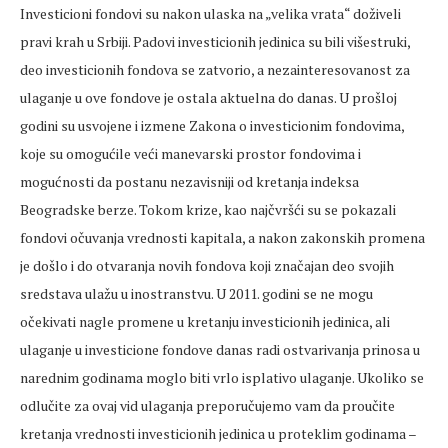
Investicioni fondovi su nakon ulaska na „velika vrata“ doživeli
pravi krah u Srbiji. Padovi investicionih jedinica su bili višestruki,
deo investicionih fondova se zatvorio, a nezainteresovanost za
ulaganje u ove fondove je ostala aktuelna do danas. U prošloj
godini su usvojene i izmene Zakona o investicionim fondovima,
koje su omogućile veći manevarski prostor fondovima i
mogućnosti da postanu nezavisniji od kretanja indeksa
Beogradske berze. Tokom krize, kao najčvršći su se pokazali
fondovi očuvanja vrednosti kapitala, a nakon zakonskih promena
je došlo i do otvaranja novih fondova koji značajan deo svojih
sredstava ulažu u inostranstvu. U 2011. godini se ne mogu
očekivati nagle promene u kretanju investicionih jedinica, ali
ulaganje u investicione fondove danas radi ostvarivanja prinosa u
narednim godinama moglo biti vrlo isplativo ulaganje. Ukoliko se
odlučite za ovaj vid ulaganja preporučujemo vam da proučite
kretanja vrednosti investicionih jedinica u proteklim godinama –