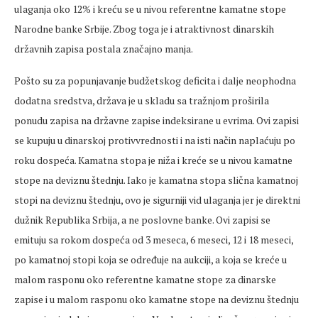
ulaganja oko 12% i kreću se u nivou referentne kamatne stope
Narodne banke Srbije. Zbog toga je i atraktivnost dinarskih
državnih zapisa postala značajno manja.
Pošto su za popunjavanje budžetskog deficita i dalje neophodna
dodatna sredstva, država je u skladu sa tražnjom proširila
ponudu zapisa na državne zapise indeksirane u evrima. Ovi zapisi
se kupuju u dinarskoj protivvrednosti i na isti način naplaćuju po
roku dospeća. Kamatna stopa je niža i kreće se u nivou kamatne
stope na deviznu štednju. Iako je kamatna stopa slična kamatnoj
stopi na deviznu štednju, ovo je sigurniji vid ulaganja jer je direktni
dužnik Republika Srbija, a ne poslovne banke. Ovi zapisi se
emituju sa rokom dospeća od 3 meseca, 6 meseci, 12 i 18 meseci,
po kamatnoj stopi koja se određuje na aukciji, a koja se kreće u
malom rasponu oko referentne kamatne stope za dinarske
zapise i u malom rasponu oko kamatne stope na deviznu štednju