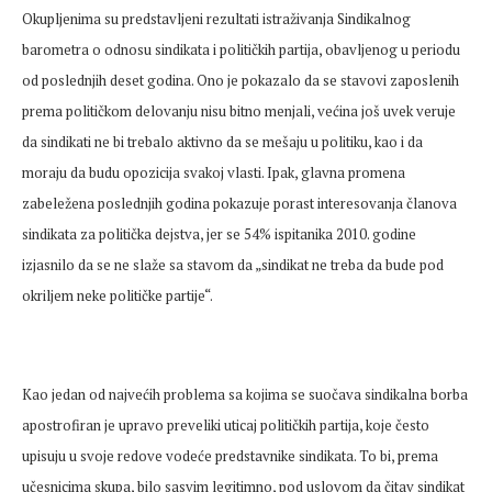
Okupljenima su predstavljeni rezultati istraživanja Sindikalnog
barometra o odnosu sindikata i političkih partija, obavljenog u periodu
od poslednjih deset godina. Ono je pokazalo da se stavovi zaposlenih
prema političkom delovanju nisu bitno menjali, većina još uvek veruje
da sindikati ne bi trebalo aktivno da se mešaju u politiku, kao i da
moraju da budu opozicija svakoj vlasti. Ipak, glavna promena
zabeležena poslednjih godina pokazuje porast interesovanja članova
sindikata za politička dejstva, jer se 54% ispitanika 2010. godine
izjasnilo da se ne slaže sa stavom da „sindikat ne treba da bude pod
okriljem neke političke partije“.
Kao jedan od najvećih problema sa kojima se suočava sindikalna borba
apostrofiran je upravo preveliki uticaj političkih partija, koje često
upisuju u svoje redove vodeće predstavnike sindikata. To bi, prema
učesnicima skupa, bilo sasvim legitimno, pod uslovom da čitav sindikat