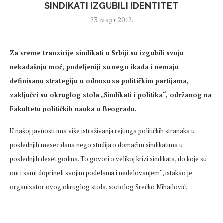
SINDIKATI IZGUBILI IDENTITET
23. март 2012.
Za vreme tranzicije sindikati u Srbiji su izgubili svoju
nekadašnju moć, podeljeniji su nego ikada i nemaju
definisanu strategiju u odnosu sa političkim partijama,
zaključci su okruglog stola „Sindikati i politika“, održanog na
Fakultetu političkih nauka u Beogradu.
U našoj javnosti ima više istraživanja rejtinga političkih stranaka u
poslednjih mesec dana nego studija o domaćim sindikatima u
poslednjih deset godina. To govori o velikoj krizi sindikata, do koje su
oni i sami doprineli svojim podelama i nedelovanjem“, istakao je
organizator ovog okruglog stola, sociolog Srećko Mihailović.