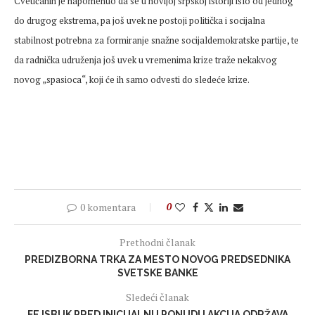
Cvetičanin je napomenuo da se u novijoj srpskoj istoriji išlo od jednog
do drugog ekstrema, pa još uvek ne postoji politička i socijalna
stabilnost potrebna za formiranje snažne socijaldemokratske partije, te
da radnička udruženja još uvek u vremenima krize traže nekakvog
novog „spasioca“, koji će ih samo odvesti do sledeće krize.
0 komentara
0
Prethodni članak
PREDIZBORNA TRKA ZA MESTO NOVOG PREDSEDNIKA
SVETSKE BANKE
Sledeći članak
FEJSBUK PRED INICIJALNU PONUDU AKCIJA ODRŽAVA