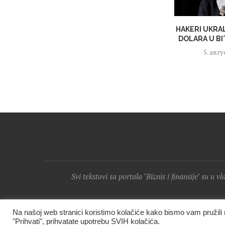
HAKERI UKRAL
DOLARA U BIT
5. авгу
Svi tekstovi sa portala "Biznis i finansije" su u v
Na našoj web stranici koristimo kolačiće kako bismo vam pružil
"Prihvati", prihvatate upotrebu SVIH kolačića.