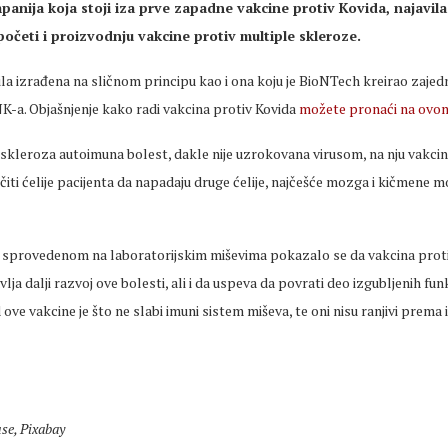
anija koja stoji iza prve zapadne vakcine protiv Kovida, najavila 
očeti i proizvodnju vakcine protiv multiple skleroze.
ila izrađena na sličnom principu kao i ona koju je BioNTech kreirao zajed
K-a. Objašnjenje kako radi vakcina protiv Kovida
možete pronaći na ovom
 skleroza autoimuna bolest, dakle nije uzrokovana virusom, na nju vakcin
čiti ćelije pacijenta da napadaju druge ćelije, najčešće mozga i kičmene m
sprovedenom na laboratorijskim miševima pokazalo se da vakcina proti
lja dalji razvoj ove bolesti, ali i da uspeva da povrati deo izgubljenih fu
ove vakcine je što ne slabi imuni sistem miševa, te oni nisu ranjivi prema
se, Pixabay