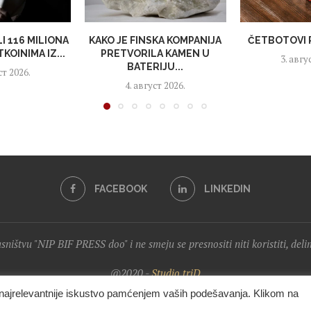
I 116 MILIONA
KAKO JE FINSKA KOMPANIJA
ČETBOTOVI 
KOINIMA IZ...
PRETVORILA KAMEN U
3. авгу
BATERIJU...
ст 2026.
4. август 2026.
FACEBOOK
LINKEDIN
lasništvu "NIP BIF PRESS doo" i ne smeju se presnositi niti koristiti, del
@2020 -
Studio triD
i najrelevantnije iskustvo pamćenjem vaših podešavanja. Klikom na
VRH