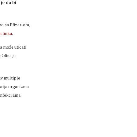
je da bi
no sa Pfizer-om,
 linku
.
a može uticati
oždine, u
v multiple
nkcija organizma.
 infekcijama