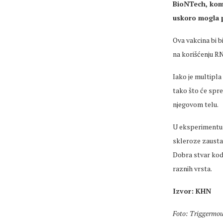
BioNTech, komp
uskoro mogla p
Ova vakcina bi b
na korišćenju RN
Iako je multipla
tako što će spre
njegovom telu.
U eksperimentu 
skleroze zaustav
Dobra stvar kod 
raznih vrsta.
Izvor: KHN
Foto: Triggermou