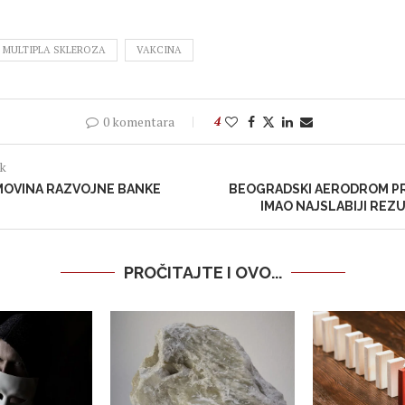
MULTIPLA SKLEROZA
VAKCINA
0 komentara
4
ak
IMOVINA RAZVOJNE BANKE
BEOGRADSKI AERODROM P
IMAO NAJSLABIJI REZU
PROČITAJTE I OVO...