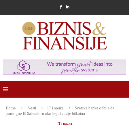
Home
Vesti
IT i nauka
Svetska banka odbila da
pomogne El Salvadoru oko legalizacije bitkoina
IT i nauka