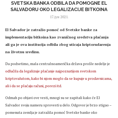
SVETSKA BANKA ODBILA DA POMOGNE EL
SALVADORU OKO LEGALIZACIJE BITKOINA
17. јун 2021.
El Salvador je zatražio pomoć od Svetske banke za
implementaciju bitkoina kao zvaničnog sredstva plaćanja
ali ga je ova institucija odbila zbog uticaja kriptorudarenja
na životnu sredinu.
Da podsetimo, mala centralnoamerička država prošle nedelje je
odlučila da legalizuje plaćanje najpoznatijom svetskom
kriptovalutom, kako bi njom moglo da se kupuje u prodavnicama,
ali i da se plaćaju računi, porezi itd
.
Odmah po objavi ove vesti, mnogi su se zapitali kako će El
Salvador svoju nameru sprovesti u delo. Odgovor je brzo stigao –
pomenuta zemlja je zatražila pomoć Svetske banke oko