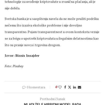
tehnologije za uvođenje kriptovalute u zvanična plaćanja, ali je
nije dobila.
Svetska banka je u saopštenju navela da ne može pružiti podršku
nečemu što izaziva ekološke probleme i nije dovoljno
transparentno. Pojam transparentnost u ovom kontekstu vezuje
se za brigu o upotrebi kriptovaluta u ilegalnim delatnostima kao
što su pranje novca i trgovina drogom.
Izvor: Biznis Insajder
Foto: Pixabay
0 komentara
0
Prethodni članak
MLADI ŽELE HIBRIDNI MODEL RADA