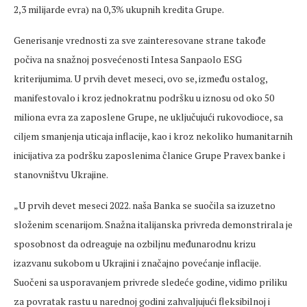
2,3 milijarde evra) na 0,3% ukupnih kredita Grupe.
Generisanje vrednosti za sve zainteresovane strane takođe
počiva na snažnoj posvećenosti Intesa Sanpaolo ESG
kriterijumima. U prvih devet meseci, ovo se, između ostalog,
manifestovalo i kroz jednokratnu podršku u iznosu od oko 50
miliona evra za zaposlene Grupe, ne uključujući rukovodioce, sa
ciljem smanjenja uticaja inflacije, kao i kroz nekoliko humanitarnih
inicijativa za podršku zaposlenima članice Grupe Pravex banke i
stanovništvu Ukrajine.
„U prvih devet meseci 2022. naša Banka se suočila sa izuzetno
složenim scenarijom. Snažna italijanska privreda demonstrirala je
sposobnost da odreaguje na ozbiljnu međunarodnu krizu
izazvanu sukobom u Ukrajini i značajno povećanje inflacije.
Suočeni sa usporavanjem privrede sledeće godine, vidimo priliku
za povratak rastu u narednoj godini zahvaljujući fleksibilnoj i