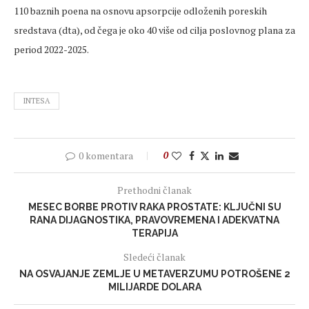
110 baznih poena na osnovu apsorpcije odloženih poreskih
sredstava (dta), od čega je oko 40 više od cilja poslovnog plana za
period 2022-2025.
INTESA
0 komentara
0
Prethodni članak
MESEC BORBE PROTIV RAKA PROSTATE: KLJUČNI SU
RANA DIJAGNOSTIKA, PRAVOVREMENA I ADEKVATNA
TERAPIJA
Sledeći članak
NA OSVAJANJE ZEMLJE U METAVERZUMU POTROŠENE 2
MILIJARDE DOLARA