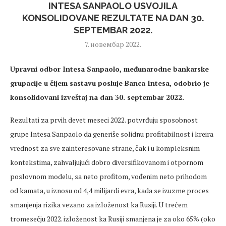
INTESA SANPAOLO USVOJILA
KONSOLIDOVANE REZULTATE NA DAN 30.
SEPTEMBAR 2022.
7. новембар 2022.
Upravni odbor Intesa Sanpaolo, međunarodne bankarske
grupacije u čijem sastavu posluje Banca Intesa, odobrio je
konsolidovani izveštaj na dan 30. septembar 2022.
Rezultati za prvih devet meseci 2022. potvrđuju sposobnost
grupe Intesa Sanpaolo da generiše solidnu profitabilnost i kreira
vrednost za sve zainteresovane strane, čak i u kompleksnim
kontekstima, zahvaljujući dobro diversifikovanom i otpornom
poslovnom modelu, sa neto profitom, vođenim neto prihodom
od kamata, u iznosu od 4,4 milijardi evra, kada se izuzme proces
smanjenja rizika vezano za izloženost ka Rusiji. U trećem
tromesečju 2022. izloženost ka Rusiji smanjena je za oko 65% (oko