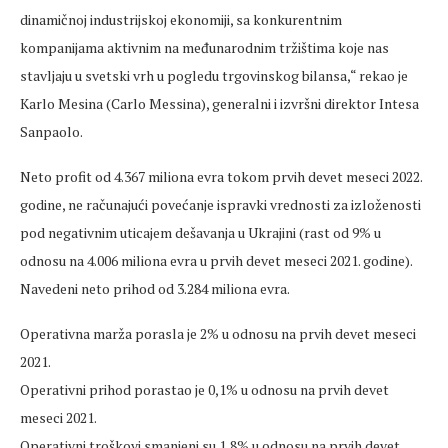
dinamičnoj industrijskoj ekonomiji, sa konkurentnim
kompanijama aktivnim na međunarodnim tržištima koje nas
stavljaju u svetski vrh u pogledu trgovinskog bilansa,“ rekao je
Karlo Mesina (Carlo Messina), generalni i izvršni direktor Intesa
Sanpaolo.
Neto profit od 4.367 miliona evra tokom prvih devet meseci 2022.
godine, ne računajući povećanje ispravki vrednosti za izloženosti
pod negativnim uticajem dešavanja u Ukrajini (rast od 9% u
odnosu na 4.006 miliona evra u prvih devet meseci 2021. godine).
Navedeni neto prihod od 3.284 miliona evra.
Operativna marža porasla je 2% u odnosu na prvih devet meseci
2021.
Operativni prihod porastao je 0,1% u odnosu na prvih devet
meseci 2021.
Operativni troškovi smanjeni su 1,8% u odnosu na prvih devet