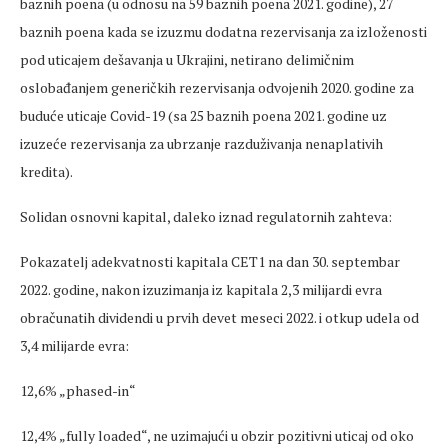
baznih poena (u odnosu na 59 baznih poena 2021. godine), 27
baznih poena kada se izuzmu dodatna rezervisanja za izloženosti
pod uticajem dešavanja u Ukrajini, netirano delimičnim
oslobađanjem generičkih rezervisanja odvojenih 2020. godine za
buduće uticaje Covid-19 (sa 25 baznih poena 2021. godine uz
izuzeće rezervisanja za ubrzanje razduživanja nenaplativih
kredita).
Solidan osnovni kapital, daleko iznad regulatornih zahteva:
Pokazatelj adekvatnosti kapitala CET1 na dan 30. septembar
2022. godine, nakon izuzimanja iz kapitala 2,3 milijardi evra
obračunatih dividendi u prvih devet meseci 2022. i otkup udela od
3,4 milijarde evra:
12,6% „phased-in“
12,4% „fully loaded“, ne uzimajući u obzir pozitivni uticaj od oko