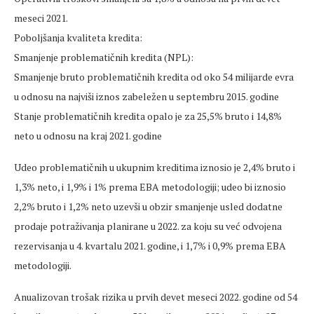
meseci 2021.
Poboljšanja kvaliteta kredita:
Smanjenje problematičnih kredita (NPL):
Smanjenje bruto problematičnih kredita od oko 54 milijarde evra
u odnosu na najviši iznos zabeležen u septembru 2015. godine
Stanje problematičnih kredita opalo je za 25,5% bruto i 14,8%
neto u odnosu na kraj 2021. godine
Udeo problematičnih u ukupnim kreditima iznosio je 2,4% bruto i
1,3% neto, i 1,9% i 1% prema EBA metodologiji; udeo bi iznosio
2,2% bruto i 1,2% neto uzevši u obzir smanjenje usled dodatne
prodaje potraživanja planirane u 2022. za koju su već odvojena
rezervisanja u 4. kvartalu 2021. godine, i 1,7% i 0,9% prema EBA
metodologiji.
Anualizovan trošak rizika u prvih devet meseci 2022. godine od 54