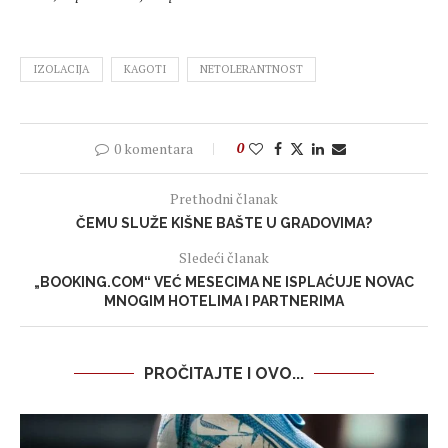
IZOLACIJA
KAGOTI
NETOLERANTNOST
0 komentara
0
Prethodni članak
ČEMU SLUŽE KIŠNE BAŠTE U GRADOVIMA?
Sledeći članak
„BOOKING.COM“ VEĆ MESECIMA NE ISPLAĆUJE NOVAC
MNOGIM HOTELIMA I PARTNERIMA
PROČITAJTE I OVO...