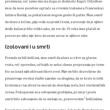
prezimena, već samo ime iza koga se dodavalo Kagot. Određeno
im je da nose posebne ogrtače sa crvenim trakama u Francuskoj i
žutim u Baskiji, sa prikačenom nogom guske ili patke. Nisu smeli
da ulaze u krčme, piju vodu sa javnih česmi, a uverenje da je njihov
dodir kužan je bilo toliko jako, da sve do 19. veka nisu plaćali ni
poreze jer niko nije hteo da uzme novac iz njihove ruke.
Izolovani i u smrti
Premda su bili hrišćani, nisu smeli da ulaze u crkve na glavna
vrata, već sporedna, od kojih se neka i danas prepoznaju po tome
što su iznad njih uklesani likovi zveri. Nije im bilo dozvoljeno da
prisustvuju verskoj službi zajedno sa drugima, da se krste iz istih
krstionica i taj obred su morali da obavljaju noću, bez slavljeničkih
zvona. Pokopavani su u odvojenim grobljima, jer im je i posle
smrti bilo zabranjeno da se mešaju sa „pravovernim“ hrišćanima.
Kagoti nisu smeli da prodaju hranu i vino, čak ni da diraju hranu na