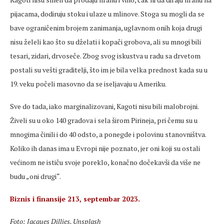
pijacama, dodiruju stoku i ulaze u mlinove. Stoga su mogli da se
bave ograničenim brojem zanimanja, uglavnom onih koja drugi
nisu želeli kao što su dželati i kopači grobova, ali su mnogi bili
tesari, zidari, drvoseče. Zbog svog iskustva u radu sa drvetom
postali su vešti graditelji, što im je bila velka prednost kada su u
19. veku počeli masovno da se iseljavaju u Ameriku.
Sve do tada, iako marginalizovani, Kagoti nisu bili malobrojni.
Živeli su u oko 140 gradova i sela širom Pirineja, pri čemu su u
mnogima činili i do 40 odsto, a ponegde i polovinu stanovništva.
Koliko ih danas ima u Evropi nije poznato, jer oni koji su ostali
većinom ne ističu svoje poreklo, konačno dočekavši da više ne
budu „oni drugi“.
Biznis i finansije 213, septembar 2023.
Foto: Jacques Dillies, Unsplash