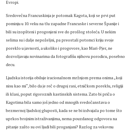
Evropi.
Sredovečna Francuskinja je potomak Kagota, koji se prvi put
pominju u 10. veku na tlu zapadne Francuske i severne Španije i
bili su izopšteni i progonjeni sve do prošlog stoleća. U nekim
selima su i dalje nepoželjni, pa preostali potomci kriju svoje
poreklo u javnosti, a ukoliko i progovore, kao Mari-Pjer, ne
dozvoljavaju novinarima da fotografišu njihovu porodicu, posebno
decu.
Ljudska istorija obiluje iracionalnom mržnjom prema onima „koji
nisu kao mi“, bilo da je reč o drugoj rasi, etničkom poreklu, religiji
ili klasi, poput rigoroznih kastinskih sistema. Zato bi priča o
Kagotima bila samo još jedno od mnogih svedočanstava o
bezmernoj ljudskoj gluposti, kada se ne bi izdvajala po tome što
uprkos brojnim istraživanjima, nema pouzdanog odgovora na
pitanje zašto su ovi ljudi bili proganjani? Razlog za vekovnu