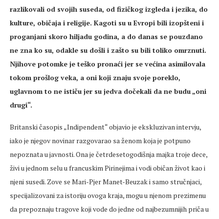
razlikovali od svojih suseda, od fizičkog izgleda i jezika, do
kulture, običaja i religije. Kagoti su u Evropi bili izopšteni i
proganjani skoro hiljadu godina, a do danas se pouzdano
ne zna ko su, odakle su došli i zašto su bili toliko omrznuti.
Njihove potomke je teško pronaći jer se većina asimilovala
tokom prošlog veka, a oni koji znaju svoje poreklo,
uglavnom to ne ističu jer su jedva dočekali da ne budu „oni
drugi“.
Britanski časopis „Indipendent“ objavio je ekskluzivan intervju,
iako je njegov novinar razgovarao sa ženom koja je potpuno
nepoznata u javnosti. Ona je četrdesetogodišnja majka troje dece,
živi u jednom selu u francuskim Pirinejima i vodi običan život kao i
njeni susedi. Zove se Mari-Pjer Manet-Beuzak i samo stručnjaci,
specijalizovani za istoriju ovoga kraja, mogu u njenom prezimenu
da prepoznaju tragove koji vode do jedne od najbezumnijih priča u