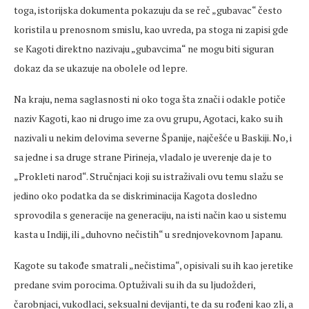
toga, istorijska dokumenta pokazuju da se reč „gubavac“ često
koristila u prenosnom smislu, kao uvreda, pa stoga ni zapisi gde
se Kagoti direktno nazivaju „gubavcima“ ne mogu biti siguran
dokaz da se ukazuje na obolele od lepre.
Na kraju, nema saglasnosti ni oko toga šta znači i odakle potiče
naziv Kagoti, kao ni drugo ime za ovu grupu, Agotaci, kako su ih
nazivali u nekim delovima severne Španije, najčešće u Baskiji. No, i
sa jedne i sa druge strane Pirineja, vladalo je uverenje da je to
„Prokleti narod“. Stručnjaci koji su istraživali ovu temu slažu se
jedino oko podatka da se diskriminacija Kagota dosledno
sprovodila s generacije na generaciju, na isti način kao u sistemu
kasta u Indiji, ili „duhovno nečistih“ u srednjovekovnom Japanu.
Kagote su takođe smatrali „nečistima“, opisivali su ih kao jeretike
predane svim porocima. Optuživali su ih da su ljudožderi,
čarobnjaci, vukodlaci, seksualni devijanti, te da su rođeni kao zli, a