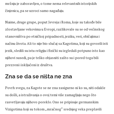
mržnju je zaboravljen, o tome nema relevantnih istorijskih
činjenica, pa se uzroci samo nagađaju.
Naime, druge grupe, poput Jevreja i Roma, koje su takođe bile
zlostavljane vekovima u Evropi, razlikovale su se od većinskog
stanovništva po etničkoj pripadnosti, jeziku, veri, običajima i
načinu života. Ali to nije bio slučaj sa Kagotima, koji su govorili isti
jezik, sledili su istu religiju i fizički su izgledali potpuno isto kao
njihovi susedi, pa je teško objasniti zašto su i pored toga bili
prezreni i isključeni iz društva.
Zna se da se ništa ne zna
Povrh svega, za Kagote se ne zna zasigurno ni ko su, niti odakle
su došli, a istraživanja o ovoj temi više zamagljuju nego što
rasvetljavaju njihovo poreklo. Ono se pripisuje germanskim
Vizigotima koji su tokom „mračnog“ srednjeg veka preplavili