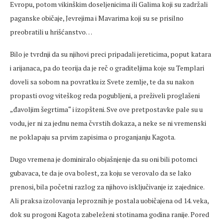
Evropu, potom vikinškim doseljenicima ili Galima koji su zadržali
paganske običaje, Jevrejima i Mavarima koji su se prisilno
preobratili u hrišćanstvo…
Bilo je tvrdnji da su njihovi preci pripadali jereticima, poput katara
i arijanaca, pa do teorija da je reč o graditeljima koje su Templari
doveli sa sobom na povratku iz Svete zemlje, te da su nakon
propasti ovog viteškog reda pogubljeni, a preživeli proglašeni
„đavoljim šegrtima“ i izopšteni. Sve ove pretpostavke pale su u
vodu, jer ni za jednu nema čvrstih dokaza, a neke se ni vremenski
ne poklapaju sa prvim zapisima o proganjanju Kagota.
Dugo vremena je dominiralo objašnjenje da su oni bili potomci
gubavaca, te da je ova bolest, za koju se verovalo da se lako
prenosi, bila početni razlog za njihovo isključivanje iz zajednice.
Ali praksa izolovanja leproznih je postala uobičajena od 14. veka,
dok su progoni Kagota zabeleženi stotinama godina ranije. Pored