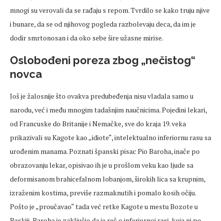
mnogi su verovali da se rađaju s repom. Tvrdilo se kako truju njive
i bunare, da se od njihovog pogleda razbolevaju deca, da im je
dodir smrtonosan i da oko sebe šire užasne mirise.
Oslobođeni poreza zbog „nečistog“
novca
Još je žalosnije što ovakva predubeđenja nisu vladala samo u
narodu, već i među mnogim tadašnjim naučnicima. Pojedini lekari,
od Francuske do Britanije i Nemačke, sve do kraja 19. veka
prikazivali su Kagote kao „idiote“, intelektualno inferiornu rasu sa
urođenim manama. Poznati španski pisac Pio Baroha, inače po
obrazovanju lekar, opisivao ih je u prošlom veku kao ljude sa
deformisanom brahicefalnom lobanjom, širokih lica sa krupnim,
izraženim kostima, previše razmaknutih i pomalo kosih očiju.
Pošto je „proučavao“ tada već retke Kagote u mestu Bozote u
Baskiji, Baroha je zaključio da je reč o inferiornoj rasi, koja ni po