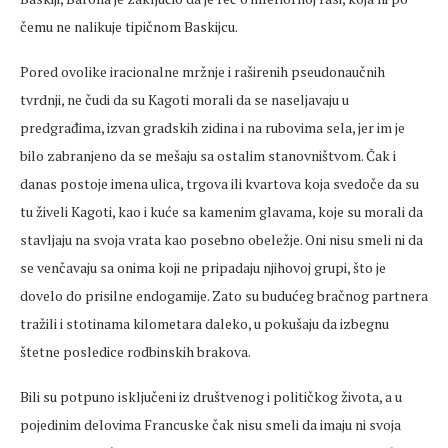
čemu ne nalikuje tipičnom Baskijcu.
Pored ovolike iracionalne mržnje i raširenih pseudonaučnih
tvrdnji, ne čudi da su Kagoti morali da se naseljavaju u
predgrađima, izvan gradskih zidina i na rubovima sela, jer im je
bilo zabranjeno da se mešaju sa ostalim stanovništvom. Čak i
danas postoje imena ulica, trgova ili kvartova koja svedoče da su
tu živeli Kagoti, kao i kuće sa kamenim glavama, koje su morali da
stavljaju na svoja vrata kao posebno obeležje. Oni nisu smeli ni da
se venčavaju sa onima koji ne pripadaju njihovoj grupi, što je
dovelo do prisilne endogamije. Zato su budućeg bračnog partnera
tražili i stotinama kilometara daleko, u pokušaju da izbegnu
štetne posledice rodbinskih brakova.
Bili su potpuno isključeni iz društvenog i političkog života, a u
pojedinim delovima Francuske čak nisu smeli da imaju ni svoja