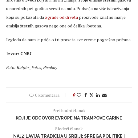
u narednih pet godina svesti na nulu. Podseća na više istraživanja
koja su pokazala da
zgrade od drveta
proizvode znatno manje
emisija štetnih gasova nego one od čelika i betona.
Izgleda da nam je priča o tri praseta sve vreme pogrešno pričana.
Izvor: CNBC
Foto: Ralphs_Fotos, Pixabay
0 komentara
0
Prethodni članak
KOJI JE ODGOVOR EVROPE NA TRAMPOVE CARINE
Sledeći članak
NAJŽILAVIJA TRADICIJA U SRBIJI: SPREGA POLITIKE I