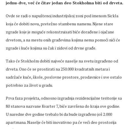
jednu-dve, već će čitav jedan deo Stokholma biti od drveta.
Ovde se radi o napuštenoj industrijskoj zoni pod imenom Sickla
koja će dobiti novu, pretežno stambenu namenu. Njene stare
zgrade koje je moguće rekonstruisati biće dorađene i ojačane
drvetom, a na mestu onih građevima kojima nema pomoći nići će
zgrade i kuće kojima su čak i zidovi od drvne građe.
Tako će Stokholm dobiti najveće naselje na svetu izgrađeno od
drveta. Ono će se prostirati na 250.000 kvadratnih metara i
sadržaće kuće, škole, poslovne prostore, prodavnice i sve ostalo
potrebno za život u gradu.
Prva faza projekta, odnosno izgradnja rezidencijalne teritorije sa
80 stanova nazvane Kvarter 7, biće završena do kraja ove godine.
U naredne dve godine trebalo bi da bude izgrađeno još 2.000
apartmana. Naselje će biti inovativno pa će veći deo prostorija