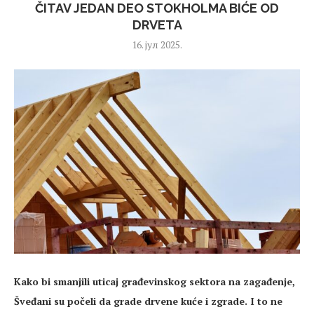
ČITAV JEDAN DEO STOKHOLMA BIĆE OD
DRVETA
16. јул 2025.
Kako bi smanjili uticaj građevinskog sektora na zagađenje,
Šveđani su počeli da grade drvene kuće i zgrade. I to ne