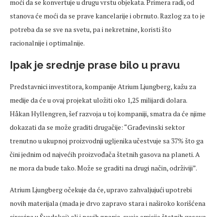
moći da se konvertuje u drugu vrstu objekata. Primera radi, od
stanova će moći da se prave kancelarije i obrnuto. Razlog za to je
potreba da se sve na svetu, pa i nekretnine, koristi što
racionalnije i optimalnije.
Ipak je srednje prase bilo u pravu
Predstavnici investitora, kompanije Atrium Ljungberg, kažu za
medije da će u ovaj projekat uložiti oko 1,25 milijardi dolara.
Håkan Hyllengren, šef razvoja u toj kompaniji, smatra da će njime
dokazati da se može graditi drugačije: “Građevinski sektor
trenutno u ukupnoj proizvodnji ugljenika učestvuje sa 37% što ga
čini jednim od najvećih proizvođača štetnih gasova na planeti. A
ne mora da bude tako. Može se graditi na drugi način, održiviji”.
Atrium Ljungberg očekuje da će, upravo zahvaljujući upotrebi
novih materijala (mada je drvo zapravo stara i naširoko korišćena
sirovina u Švedskoj) ali i novih znanja, svoje emisije štetnih gasova