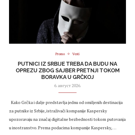
Promo
Vesti
PUTNICI IZ SRBIJE TREBA DA BUDU NA
OPREZU ZBOG SAJBER PRETNJI TOKOM
BORAVKA U GRČKOJ
6. август 2026.
Kako Grčka i dalje predstavlja jednu od omiljenih destinacija
za putnike iz Srbije, istraživači kompanije Kaspersky
upozoravaju na značaj digitalne bezbednosti tokom putovanja
u inostranstvo. Prema podacima kompanije Kaspersky, …