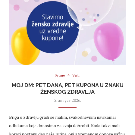
Promo
Vesti
MOJ DM: PET DANA, PET KUPONA U ZNAKU
ŽENSKOG ZDRAVLJA
5. август 2026.
Briga o zdravlju gradi se malim, svakodnevnim navikama i
odlukama koje donosimo za svoju dobrobit. Kada takvi mali
koraci postanu deo naše rutine, oni s vremenom donose važnu