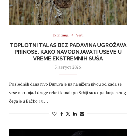
Ekonomija
Vesti
TOPLOTNI TALAS BEZ PADAVINA UGROŽAVA
PRINOSE, KAKO NAVODNJAVATI USEVE U
VREME EKSTREMNIH SUŠA
5. август 2026.
Poslednjih dana nivo Dunuva je na najnižem nivou od kada se
vrše merenja. I druge reke i kanali po Srbiji su u opadanju, zbog
čega je u Bačkoj i u …