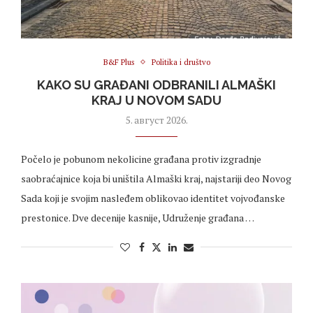
B&F Plus
Politika i društvo
KAKO SU GRAĐANI ODBRANILI ALMAŠKI
KRAJ U NOVOM SADU
5. август 2026.
Počelo je pobunom nekolicine građana protiv izgradnje
saobraćajnice koja bi uništila Almaški kraj, najstariji deo Novog
Sada koji je svojim nasleđem oblikovao identitet vojvođanske
prestonice. Dve decenije kasnije, Udruženje građana …