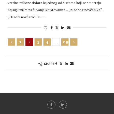
vredne milione dolara iz jednog od sistema koji se smatraju
najsigurnijim za čuvanje kriptovaluta – „hladnog novčanika“.
„Hladni novčanici“ su …
2
…
1
3
4
2.997
SHARE