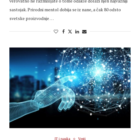
verovatno ne razmišljate o tome odakle dolazi njen najvažniji
sastojak. Prirodni mentol dobija se iz nane, a čak 80 odsto
svetske proizvodnje …
IT i nauka
Vesti