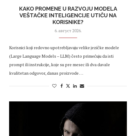
KAKO PROMENE U RAZVOJU MODELA
VEŠTAČKE INTELIGENCIJE UTIČU NA
KORISNIKE?
6. август 2026.
Korisnici koji redovno upotrebljavaju velike jezičke modele
(Large Language Models – LLM) često primećuju da isti
prompt ili instrukcije, koje su pre mesec ili dva davale
kvalitetan odgovor, danas proizvode …