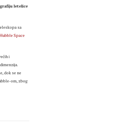
rafiju letelice
teleskopa sa
Hubble Space
ećih i
 dimenzija.
e, dok se ne
Hubble-om, zbog