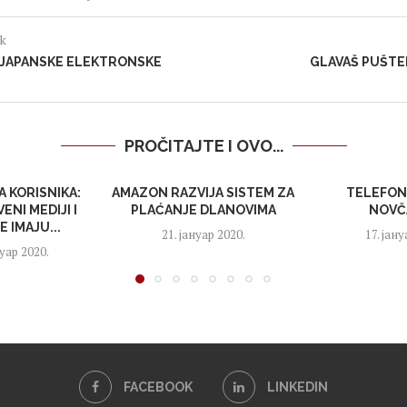
ak
I JAPANSKE ELEKTRONSKE
GLAVAŠ PUŠTE
PROČITAJTE I OVO...
A KORISNIKA:
AMAZON RAZVIJA SISTEM ZA
TELEFON
ENI MEDIJI I
PLAĆANJE DLANOVIMA
NOVČ
 IMAJU...
21. јануар 2020.
17. јану
уар 2020.
FACEBOOK
LINKEDIN