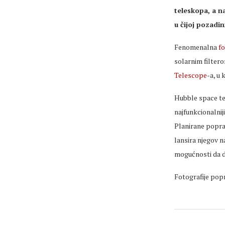
teleskopa, a na
u čijoj pozadin
Fenomenalna
fo
solarnim filtero
Telescope
-a, u 
Hubble space tel
najfunkcionalniji
Planirane popra
lansira njegov 
mogućnosti da de
Fotografije po