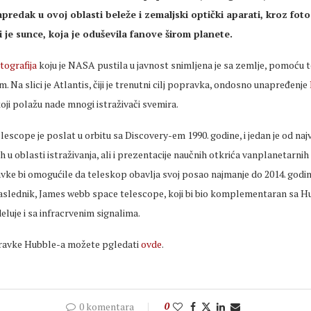
predak u ovoj oblasti beleže i zemaljski optički aparati, kroz fotog
i je sunce, koja je oduševila fanove širom planete.
tografija
koju je NASA pustila u javnost snimljena je sa zemlje, pomoću 
m. Na slici je Atlantis, čiji je trenutni cilj popravka, ondosno unapređenje
koji polažu nade mnogi istraživači svemira.
escope je poslat u orbitu sa Discovery-em 1990. godine, i jedan je od najv
h u oblasti istraživanja, ali i prezentacije naučnih otkrića vanplanetarnih
vke bi omogućile da teleskop obavlja svoj posao najmanje do 2014. godin
naslednik, James webb space telescope, koji bi bio komplementaran sa 
luje i sa infracrvenim signalima.
pravke Hubble-a možete pgledati
ovde
.
0 komentara
0