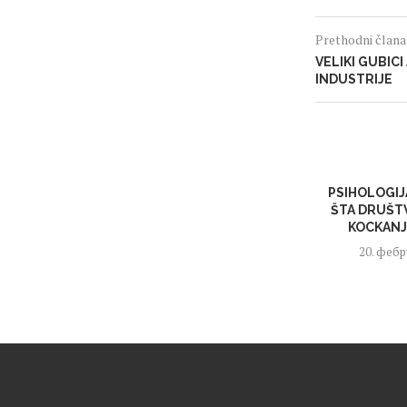
Prethodni član
VELIKI GUBIC
INDUSTRIJE
PSIHOLOGIJ
ŠTA DRUŠTV
KOCKANJE
20. фебр