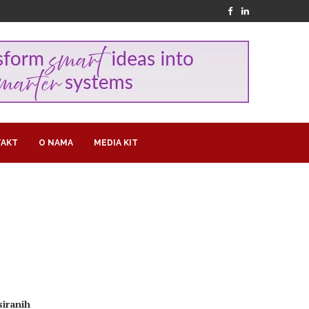
AKT
O NAMA
MEDIA KIT
siranih