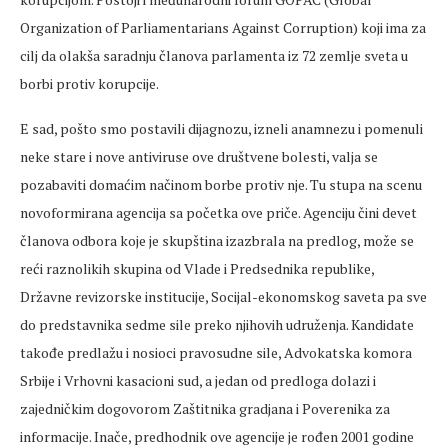
Organization of Parliamentarians Against Corruption) koji ima za
cilj da olakša saradnju članova parlamenta iz 72 zemlje sveta u
borbi protiv korupcije.
E sad, pošto smo postavili dijagnozu, izneli anamnezu i pomenuli
neke stare i nove antiviruse ove društvene bolesti, valja se
pozabaviti domaćim načinom borbe protiv nje. Tu stupa na scenu
novoformirana agencija sa početka ove priče. Agenciju čini devet
članova odbora koje je skupština izazbrala na predlog, može se
reći raznolikih skupina od Vlade i Predsednika republike,
Državne revizorske institucije, Socijal-ekonomskog saveta pa sve
do predstavnika sedme sile preko njihovih udruženja. Kandidate
takođe predlažu i nosioci pravosudne sile, Advokatska komora
Srbije i Vrhovni kasacioni sud, a jedan od predloga dolazi i
zajedničkim dogovorom Zaštitnika gradjana i Poverenika za
informacije. Inače, predhodnik ove agencije je rođen 2001 godine