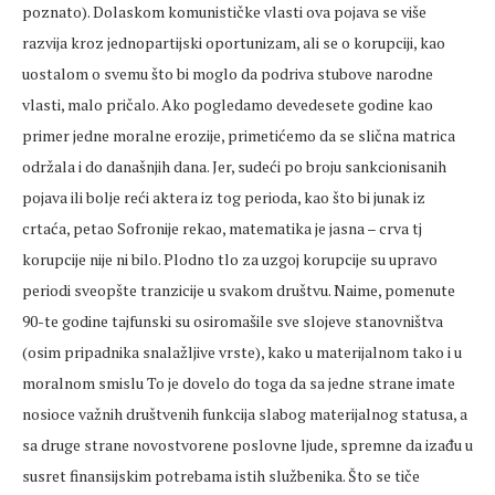
poznato). Dolaskom komunističke vlasti ova pojava se više
razvija kroz jednopartijski oportunizam, ali se o korupciji, kao
uostalom o svemu što bi moglo da podriva stubove narodne
vlasti, malo pričalo. Ako pogledamo devedesete godine kao
primer jedne moralne erozije, primetićemo da se slična matrica
održala i do današnjih dana. Jer, sudeći po broju sankcionisanih
pojava ili bolje reći aktera iz tog perioda, kao što bi junak iz
crtaća, petao Sofronije rekao, matematika je jasna – crva tj
korupcije nije ni bilo. Plodno tlo za uzgoj korupcije su upravo
periodi sveopšte tranzicije u svakom društvu. Naime, pomenute
90-te godine tajfunski su osiromašile sve slojeve stanovništva
(osim pripadnika snalažljive vrste), kako u materijalnom tako i u
moralnom smislu To je dovelo do toga da sa jedne strane imate
nosioce važnih društvenih funkcija slabog materijalnog statusa, a
sa druge strane novostvorene poslovne ljude, spremne da izađu u
susret finansijskim potrebama istih službenika. Što se tiče