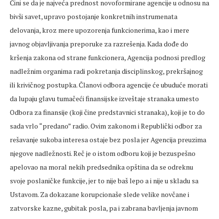
Čini se da je najveća prednost novoformirane agencije u odnosu na
bivši savet, upravo postojanje konkretnih instrumenata
delovanja, kroz mere upozorenja funkcionerima, kao i mere
javnog objavljivanja preporuke za razrešenja. Kada dođe do
kršenja zakona od strane funkcionera, Agencija podnosi predlog
nadležnim organima radi pokretanja disciplinskog, prekršajnog
ili krivičnog postupka. Članovi odbora agencije će ubuduće morati
da lupaju glavu tumačeći finansijske izveštaje stranaka umesto
Odbora za finansije (koji čine predstavnici stranaka), koji je to do
sada vrlo “predano” radio. Ovim zakonom i Republički odbor za
rešavanje sukoba interesa ostaje bez posla jer Agencija preuzima
njegove nadležnosti. Reč je o istom odboru koji je bezuspešno
apelovao na moral nekih predsednika opština da se odreknu
svoje poslaničke funkcije, jer to nije baš lepo a i nije u skladu sa
Ustavom. Za dokazane korupcionaše slede velike novčane i
zatvorske kazne, gubitak posla, pa i zabrana bavljenja javnom