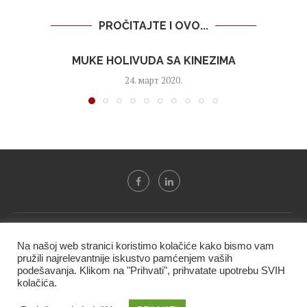
PROČITAJTE I OVO...
MUKE HOLIVUDA SA KINEZIMA
24. март 2020.
Svi tekstovi sa portala "Biznis i finansije" su u vlasništvu "NIP
Na našoj web stranici koristimo kolačiće kako bismo vam
BIF PRESS doo" i ne smeju se presnositi niti koristiti, delimično
pružili najrelevantnije iskustvo pamćenjem vaših
ni u celosti, bez izričite dozvole kompanije.
podešavanja. Klikom na "Prihvati", prihvatate upotrebu SVIH
kolačića.
@2020 -
Studio triD