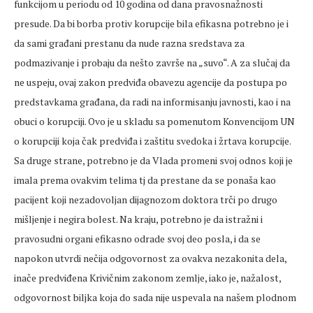
funkcijom u periodu od 10 godina od dana pravosnažnosti
presude. Da bi borba protiv korupcije bila efikasna potrebno je i
da sami građani prestanu da nude razna sredstava za
podmazivanje i probaju da nešto završe na „suvo“. A za slučaj da
ne uspeju, ovaj zakon predviđa obavezu agencije da postupa po
predstavkama građana, da radi na informisanju javnosti, kao i na
obuci o korupciji. Ovo je u skladu sa pomenutom Konvencijom UN
o korupciji koja čak predviđa i zaštitu svedoka i žrtava korupcije.
Sa druge strane, potrebno je da Vlada promeni svoj odnos koji je
imala prema ovakvim telima tj da prestane da se ponaša kao
pacijent koji nezadovoljan dijagnozom doktora trči po drugo
mišljenje i negira bolest. Na kraju, potrebno je da istražni i
pravosudni organi efikasno odrade svoj deo posla, i da se
napokon utvrdi nečija odgovornost za ovakva nezakonita dela,
inače predviđena Krivičnim zakonom zemlje, iako je, nažalost,
odgovornost biljka koja do sada nije uspevala na našem plodnom