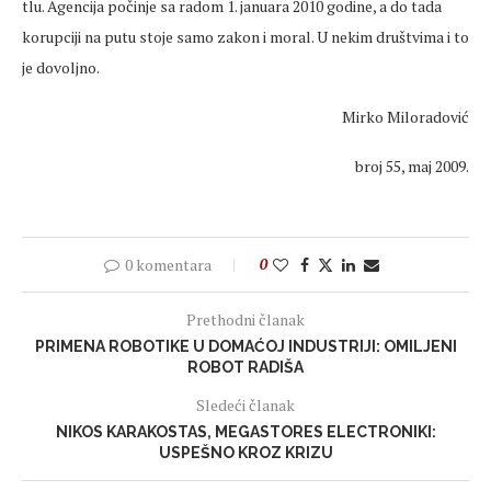
tlu. Agencija počinje sa radom 1. januara 2010 godine, a do tada
korupciji na putu stoje samo zakon i moral. U nekim društvima i to
je dovoljno.
Mirko Miloradović
broj 55, maj 2009.
0 komentara
0
Prethodni članak
PRIMENA ROBOTIKE U DOMAĆOJ INDUSTRIJI: OMILJENI
ROBOT RADIŠA
Sledeći članak
NIKOS KARAKOSTAS, MEGASTORES ELECTRONIKI:
USPEŠNO KROZ KRIZU