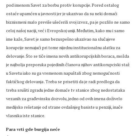
pod imenom Savet za borbu protiv korupcije. Pored ostalog
ostaće upamćen u javnosti jer je ukazivao da su neki domaći
biznismeni malo previše ušećerili svoj izvoz, pa je pozlilo ne samo
celoj našoj naciji, već i Evropskoj uniji. Međutim, kako mu i samo
ime kaže, Savet je samo bezuspešno ukazivao na slučajeve
korupcije nemajući pri tome nijednu institucionalnu alatku za
delovanje. Što se tiče imena novih antikorupcijskih boraca, možda
je najbolja preporuka pojedinih članova njihov antikorupciski staž
u Savetu iako su ga vremenom napuštali zbog nemogućnosti
faktičkog delovanja . Treba se prisetiti da je radi predloga da
treba srušiti zgradu jedne domaće tv stanice zbog nedostataka
vezanih za građevinsku dozvolu, jedno od ovih imena doživelo
medijsko rešetanje od strane ovdašnjeg basiste u penziji, inače
vlasnika iste stanice.
Para vrti gde burgija neće