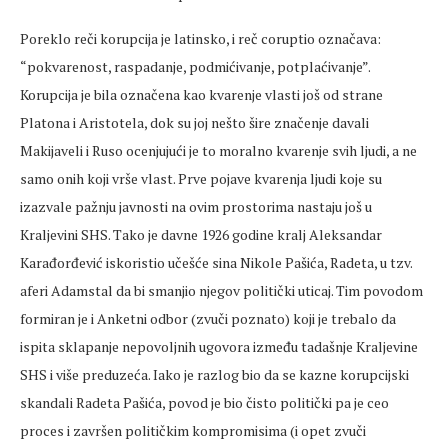
Poreklo reči korupcija je latinsko, i reč coruptio označava:
“pokvarenost, raspadanje, podmićivanje, potplaćivanje”.
Korupcija je bila označena kao kvarenje vlasti još od strane
Platona i Aristotela, dok su joj nešto šire značenje davali
Makijaveli i Ruso ocenjujući je to moralno kvarenje svih ljudi, a ne
samo onih koji vrše vlast. Prve pojave kvarenja ljudi koje su
izazvale pažnju javnosti na ovim prostorima nastaju još u
Kraljevini SHS. Tako je davne 1926 godine kralj Aleksandar
Karađorđević iskoristio učešće sina Nikole Pašića, Radeta, u tzv.
aferi Adamstal da bi smanjio njegov politički uticaj. Tim povodom
formiran je i Anketni odbor (zvuči poznato) koji je trebalo da
ispita sklapanje nepovoljnih ugovora između tadašnje Kraljevine
SHS i više preduzeća. Iako je razlog bio da se kazne korupcijski
skandali Radeta Pašića, povod je bio čisto politički pa je ceo
proces i završen političkim kompromisima (i opet zvuči