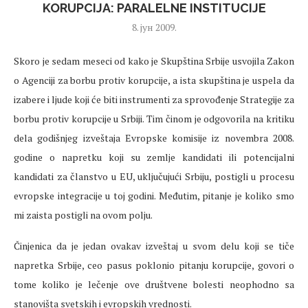
KORUPCIJA: PARALELNE INSTITUCIJE
8. јун 2009.
Skoro je sedam meseci od kako je Skupština Srbije usvojila Zakon
o Agenciji za borbu protiv korupcije, a ista skupština je uspela da
izabere i ljude koji će biti instrumenti za sprovođenje Strategije za
borbu protiv korupcije u Srbiji. Tim činom je odgovorila na kritiku
dela godišnjeg izveštaja Evropske komisije iz novembra 2008.
godine o napretku koji su zemlje kandidati ili potencijalni
kandidati za članstvo u EU, uključujući Srbiju, postigli u procesu
evropske integracije u toj godini. Međutim, pitanje je koliko smo
mi zaista postigli na ovom polju.
Činjenica da je jedan ovakav izveštaj u svom delu koji se tiče
napretka Srbije, ceo pasus poklonio pitanju korupcije, govori o
tome koliko je lečenje ove društvene bolesti neophodno sa
stanovišta svetskih i evropskih vrednosti.