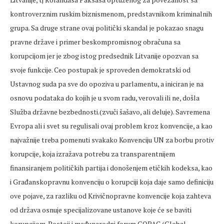
kontroverznim ruskim biznismenom, predstavnikom kriminalnih
grupa. Sa druge strane ovaj politički skandal je pokazao snagu
pravne države i primer beskompromisnog obračuna sa
korupcijom jer je zbog istog predsednik Litvanije opozvan sa
svoje funkcije. Ceo postupak je sproveden demokratski od
Ustavnog suda pa sve do opoziva u parlamentu, a iniciran je na
osnovu podataka do kojih je u svom radu, verovali ili ne, došla
Služba državne bezbednosti.(zvuči šašavo, ali deluje). Savremena
Evropa ali i svet su regulisali ovaj problem kroz konvencije, a kao
najvažnije treba pomenuti svakako Konvenciju UN za borbu protiv
korupcije, koja izražava potrebu za transparentnijem
finansiranjem političkih partija i donošenjem etičkih kodeksa, kao
i Građanskopravnu konvenciju o korupciji koja daje samo definiciju
ove pojave, za razliku od Krivičnopravne konvencije koja zahteva
od država osnuje specijalizovane ustanove koje će se baviti
korupcijom. Postoji i međunarodni forum GOPAC (Global