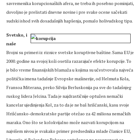
savremenika korupcionaških afera, ne treba ih posebno pominjati,
dovoljno je prelistati dnevne novine i pre svake ocene sačekati
sudski ishod svih dosadašnjih hapšenja, pomalo holivudskog tipa.
Svetsko, i
naše
Brojni su primeri iz riznice svetske koruptivne baštine. Sama EU je
2000. godine na svojoj koži osetila razarajuće efekte korupcije. To
je bilo vreme finansijskih blamaža u kojima su učestvovala najveća
politička imena tadašnje Evropske mašinerije, od Helmuta Kola,
Fransoa Miterana, preko Silvija Berluskonija pa sve do tadašnjeg
ruskog lidera Jelcina. Tada je najdrastičnije optužen nemački
kancelar ujedinjenja Kol, za to da je ne baš hrišćanski, kasu svoje
Hrišćansko-demokratske partije otežao za 42 miliona nemačkih
maraka. Ono što se kolokvijalno može nazvati korupcijom na
najvišem nivou je svakako primer predsednika mlade članice EU,
Litvanije, tj Rolandasa Paksasa optuženog za povezanost sa