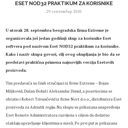
ESET NOD32 PRAKTIKUM ZA KORISNIKE
29. септембар 2010.
U utorak 28. septembra beogradska firma Extreme je
organizovala još jedan godišnji skup za korisnike Eset
softvera pod nazivom
Eset NOD32 praktikum za korisnike.
Kako i naziv skupa govori, cilj ovog okupljanja je bio da se
predstavi praktična primena najnovijih verzija Esetovih
proizvoda.
Tim predavača su činili stručnjaci iz firme Extreme – Bojan
Miljkovid, Dušan Đokid i Aleksandar Dimid, a posetiocima se
obratio i Robert Trivunčevid iz firme Nort d.o.o., distributera Eset
proizvoda za Adriatik regiju. Na skupu su prikazana unapređenja
Eset Remote Administratora razvijena s ciljem da dodatno
olakšaju upravljanje klijentima u mreži. Po prvi put je prikazana