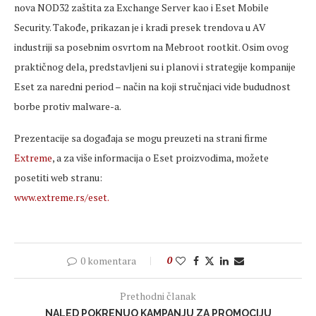
nova NOD32 zaštita za Exchange Server kao i Eset Mobile
Security. Takođe, prikazan je i kradi presek trendova u AV
industriji sa posebnim osvrtom na Mebroot rootkit. Osim ovog
praktičnog dela, predstavljeni su i planovi i strategije kompanije
Eset za naredni period – način na koji stručnjaci vide bududnost
borbe protiv malware-a.
Prezentacije sa događaja se mogu preuzeti na strani firme
Extreme
, a za više informacija o Eset proizvodima, možete
posetiti web stranu:
www.extreme.rs/eset.
0 komentara
0
Prethodni članak
NALED POKRENUO KAMPANJU ZA PROMOCIJU