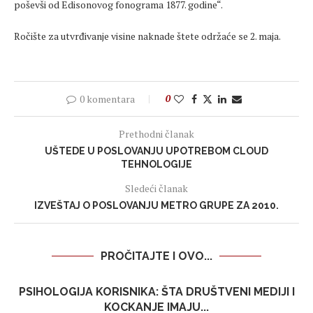
poševši od Edisonovog fonograma 1877. godine“.
Ročište za utvrđivanje visine naknade štete održaće se 2. maja.
0 komentara
0
Prethodni članak
UŠTEDE U POSLOVANJU UPOTREBOM CLOUD
TEHNOLOGIJE
Sledeći članak
IZVEŠTAJ O POSLOVANJU METRO GRUPE ZA 2010.
PROČITAJTE I OVO...
PSIHOLOGIJA KORISNIKA: ŠTA DRUŠTVENI MEDIJI I
KOCKANJE IMAJU...