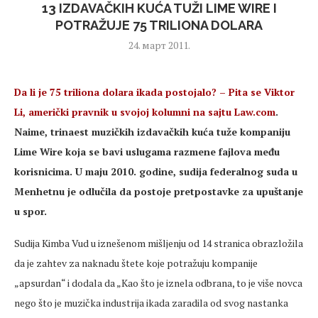
13 IZDAVAČKIH KUĆA TUŽI LIME WIRE I
POTRAŽUJE 75 TRILIONA DOLARA
24. март 2011.
Da li je 75 triliona dolara ikada postojalo? – Pita se Viktor
Li, američki pravnik u svojoj kolumni na sajtu Law.com
.
Naime, trinaest muzičkih izdavačkih kuća tuže kompaniju
Lime Wire koja se bavi uslugama razmene fajlova među
korisnicima. U maju 2010. godine, sudija federalnog suda u
Menhetnu je odlučila da postoje pretpostavke za upuštanje
u spor.
Sudija Kimba Vud u iznešenom mišljenju od 14 stranica obrazložila
da je zahtev za naknadu štete koje potražuju kompanije
„apsurdan“ i dodala da „Kao što je iznela odbrana, to je više novca
nego što je muzička industrija ikada zaradila od svog nastanka