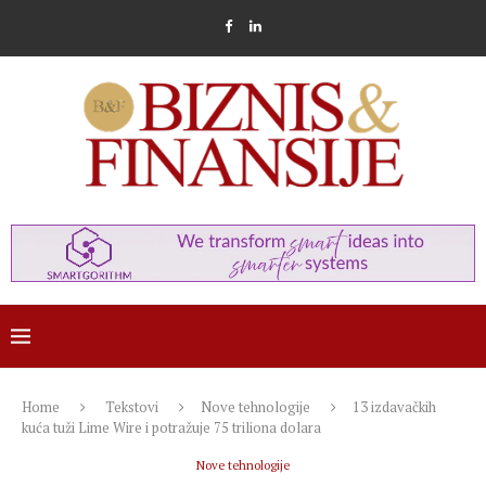
Home
Tekstovi
Nove tehnologije
13 izdavačkih
kuća tuži Lime Wire i potražuje 75 triliona dolara
Nove tehnologije