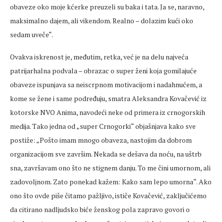
obaveze oko moje kćerke preuzeli su baka i tata. Ja se, naravno,
maksimalno dajem, ali vikendom. Realno – dolazim kući oko
sedam uveče“.
Ovakva iskrenost je, međutim, retka, već je na delu najveća
patrijarhalna podvala – obrazac o super ženi koja gomilajuće
obaveze ispunjava sa neiscrpnom motivacijom i nadahnućem, a
kome se žene i same podređuju, smatra Aleksandra Kovačević iz
kotorske NVO Anima, navodeći neke od primera iz crnogorskih
medija. Tako jedna od „super Crnogorki“ objašnjava kako sve
postiže: „Pošto imam mnogo obaveza, nastojim da dobrom
organizacijom sve završim. Nekada se dešava da noću, na uštrb
sna, završavam ono što ne stignem danju. To me čini umornom, ali
zadovoljnom. Zato ponekad kažem: Kako sam lepo umorna“. Ako
ono što ovde piše čitamo pažljivo, ističe Kovačević, zaključićemo
da citirano nadljudsko biće ženskog pola zapravo govori o