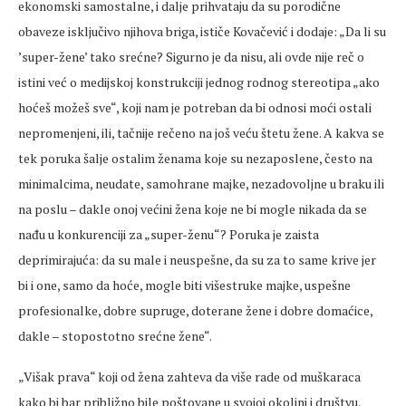
ekonomski samostalne, i dalje prihvataju da su porodične
obaveze isključivo njihova briga, ističe Kovačević i dodaje: „Da li su
’super-žene’ tako srećne? Sigurno je da nisu, ali ovde nije reč o
istini već o medijskoj konstrukciji jednog rodnog stereotipa „ako
hoćeš možeš sve“, koji nam je potreban da bi odnosi moći ostali
nepromenjeni, ili, tačnije rečeno na još veću štetu žene. A kakva se
tek poruka šalje ostalim ženama koje su nezaposlene, često na
minimalcima, neudate, samohrane majke, nezadovoljne u braku ili
na poslu – dakle onoj većini žena koje ne bi mogle nikada da se
nađu u konkurenciji za „super-ženu“? Poruka je zaista
deprimirajuća: da su male i neuspešne, da su za to same krive jer
bi i one, samo da hoće, mogle biti višestruke majke, uspešne
profesionalke, dobre supruge, doterane žene i dobre domaćice,
dakle – stopostotno srećne žene“.
„Višak prava“ koji od žena zahteva da više rade od muškaraca
kako bi bar približno bile poštovane u svojoj okolini i društvu,