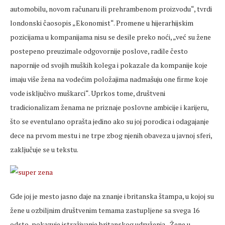
automobilu, novom računaru ili prehrambenom proizvodu“, tvrdi
londonski čaosopis „Ekonomist“. Promene u hijerarhijskim
pozicijama u kompanijama nisu se desile preko noći, „već su žene
postepeno preuzimale odgovornije poslove, radile često
napornije od svojih muških kolega i pokazale da kompanije koje
imaju više žena na vodećim položajima nadmašuju one firme koje
vode isključivo muškarci“. Uprkos tome, društveni
tradicionalizam ženama ne priznaje poslovne ambicije i karijeru,
što se eventulano oprašta jedino ako su joj porodica i odagajanje
dece na prvom mestu i ne trpe zbog njenih obaveza u javnoj sferi,
zaključuje se u tekstu.
Gde joj je mesto jasno daje na znanje i britanska štampa, u kojoj su
žene u ozbiljnim društvenim temama zastupljene sa svega 16
odsto, pokazuje istraživanje britanskog udruženja „Žene u