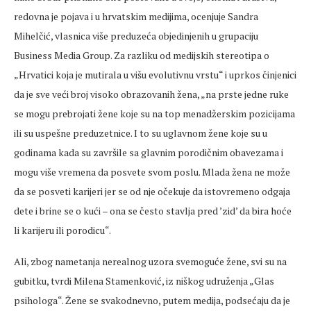
redovna je pojava i u hrvatskim medijima, ocenjuje Sandra
Mihelčić, vlasnica više preduzeća objedinjenih u grupaciju
Business Media Group. Za razliku od medijskih stereotipa o
„Hrvatici koja je mutirala u višu evolutivnu vrstu“ i uprkos činjenici
da je sve veći broj visoko obrazovanih žena, „na prste jedne ruke
se mogu prebrojati žene koje su na top menadžerskim pozicijama
ili su uspešne preduzetnice. I to su uglavnom žene koje su u
godinama kada su završile sa glavnim porodičnim obavezama i
mogu više vremena da posvete svom poslu. Mlada žena ne može
da se posveti karijeri jer se od nje očekuje da istovremeno odgaja
dete i brine se o kući – ona se često stavlja pred ’zid’ da bira hoće
li karijeru ili porodicu“.
Ali, zbog nametanja nerealnog uzora svemoguće žene, svi su na
gubitku, tvrdi Milena Stamenković, iz niškog udruženja „Glas
psihologa“. Žene se svakodnevno, putem medija, podsećaju da je