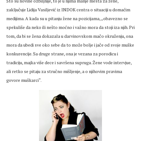
Što su novine ozbiljnije, to je u njima manje mesta za žene,
zaključuje Lidija Vasiljević iz INDOK centra o situaciji u domaćim
medijima. A kada su u pitanju žene na pozicijama, „obavezno se
spekuliše da neko ili nešto moćno i važno mora da stoji iza njih. Pri
tom, da bi se žena dokazala u darvinovskom mačo okruženju, ona
mora da ubedi sve oko sebe da to može bolje i jače od svoje muške
konkurencije. Sa druge strane, ona je vezana za porodicu i
tradiciju, majka više dece i savršena supruga. Žene vode intervjue,
ali retko se pitaju za stručno mišljenje, a o njihovim pravima
govore muškarci“.