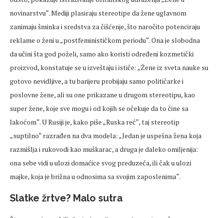
novinarstvu“. Mediji plasiraju stereotipe da žene uglavnom
zanimaju šminka i sredstva za čišćenje, što naročito potenciraju
reklame o ženi u „postfeminističkom periodu“. Ona je slobodna
da učini šta god poželi, samo ako koristi određeni kozmetički
proizvod, konstatuje se u izveštaju i ističe: „Žene iz sveta nauke su
gotovo nevidljive, a tu barijeru probijaju samo političarke i
poslovne žene, ali su one prikazane u drugom stereotipu, kao
super žene, koje sve mogu i od kojih se očekuje da to čine sa
lakoćom“. U Rusiji je, kako piše „Ruska reć“, taj stereotip
„suptilno“ razrađen na dva modela: „Jedan je uspešna žena koja
razmišlja i rukovodi kao muškarac, a druga je daleko omiljenija:
ona sebe vidi u ulozi domaćice svog preduzeća, ili čak u ulozi
majke, koja je brižna u odnosima sa svojim zaposlenima“.
Slatke žrtve? Malo sutra