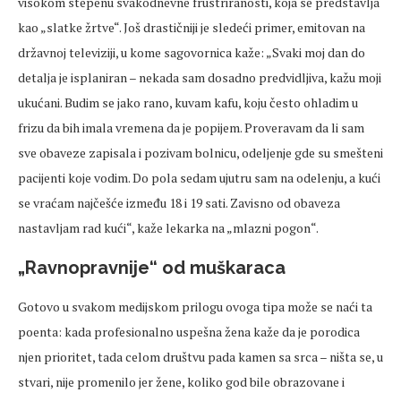
visokom stepenu svakodnevne frustriranosti, koja se predstavlja
kao „slatke žrtve“. Još drastičniji je sledeći primer, emitovan na
državnoj televiziji, u kome sagovornica kaže: „Svaki moj dan do
detalja je isplaniran – nekada sam dosadno predvidljiva, kažu moji
ukućani. Budim se jako rano, kuvam kafu, koju često ohladim u
frizu da bih imala vremena da je popijem. Proveravam da li sam
sve obaveze zapisala i pozivam bolnicu, odeljenje gde su smešteni
pacijenti koje vodim. Do pola sedam ujutru sam na odelenju, a kući
se vraćam najčešće između 18 i 19 sati. Zavisno od obaveza
nastavljam rad kući“, kaže lekarka na „mlazni pogon“.
„Ravnopravnije“ od muškaraca
Gotovo u svakom medijskom prilogu ovoga tipa može se naći ta
poenta: kada profesionalno uspešna žena kaže da je porodica
njen prioritet, tada celom društvu pada kamen sa srca – ništa se, u
stvari, nije promenilo jer žene, koliko god bile obrazovane i