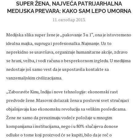
SUPER ŽENA, NAJVEĆA PATRIJARHALNA
MEDIJSKA PREVARA: KAKO SAM LEPO UMORNA
11. октобар 2013.
Medijska slika super žene je „pakovanje 3 u 1“, ona je istovremeno
idealna majka, supruga i profesionalka. Najmanje. Uz to
neprekidno se usavršava, organizuje humanitarne akcije, zdravo
se hrani, vežba, i vodi računa o besprekornom izgledu. U medijima
nedostaje još samo vest da je uspostavila kontakte sa
vanzemaljskim civilizacijama.
„Zaboravite Kinu, Indiju i nove tehnologije: ekonomski rast
predvode žene. Masovni dolazak žena u poslovni svet stručnjaci
objašnjavaju kao ekonomsku revoluciju sa velikim posledicama.
Žene ne samo da preuzimaju vodeće položaje u mnogim
kompanijama i institucijama, nego i u 80% slučajeva donose
odluke o tome koji proizvod će se kupiti, bilo da je reč o