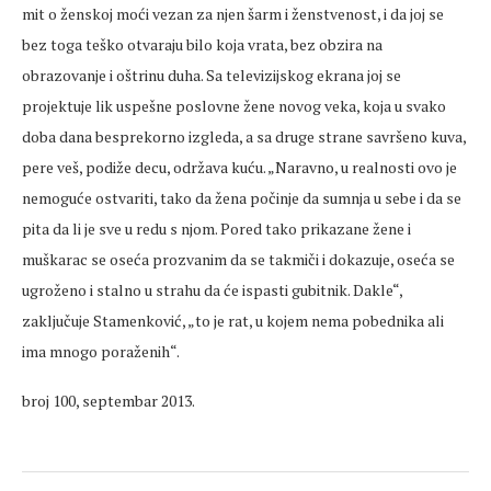
mit o ženskoj moći vezan za njen šarm i ženstvenost, i da joj se
bez toga teško otvaraju bilo koja vrata, bez obzira na
obrazovanje i oštrinu duha. Sa televizijskog ekrana joj se
projektuje lik uspešne poslovne žene novog veka, koja u svako
doba dana besprekorno izgleda, a sa druge strane savršeno kuva,
pere veš, podiže decu, održava kuću. „Naravno, u realnosti ovo je
nemoguće ostvariti, tako da žena počinje da sumnja u sebe i da se
pita da li je sve u redu s njom. Pored tako prikazane žene i
muškarac se oseća prozvanim da se takmiči i dokazuje, oseća se
ugroženo i stalno u strahu da će ispasti gubitnik. Dakle“,
zaključuje Stamenković, „to je rat, u kojem nema pobednika ali
ima mnogo poraženih“.
broj 100, septembar 2013.