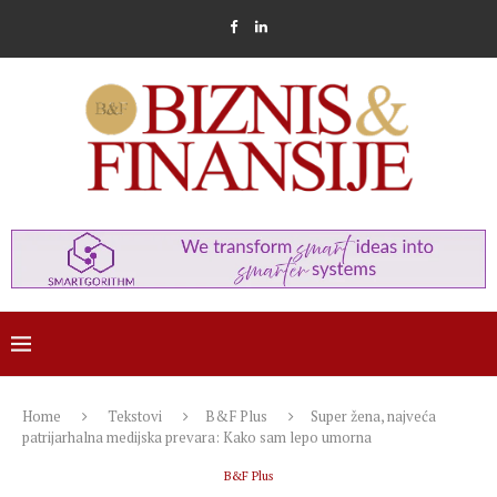
Home
Tekstovi
B&F Plus
Super žena, najveća
patrijarhalna medijska prevara: Kako sam lepo umorna
B&F Plus