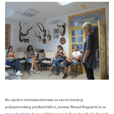
No, uprkos otežanim uslovima za razvoj ženskog
poljoprivrednog preduzetništva, novinar Nenad Blagojević je sa
ovog okupljanja
doneo veliki broj uspešnih poslovnih ali i životnih