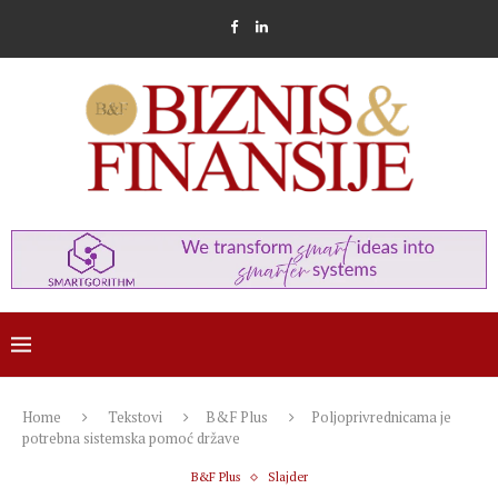
Home
Tekstovi
B&F Plus
Poljoprivrednicama je
potrebna sistemska pomoć države
B&F Plus
Slajder