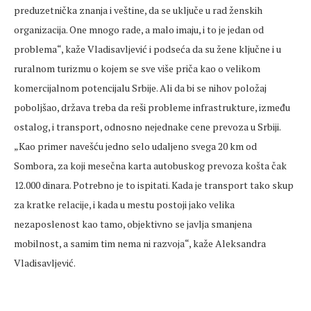
preduzetnička znanja i veštine, da se uključe u rad ženskih
organizacija. One mnogo rade, a malo imaju, i to je jedan od
problema“, kaže Vladisavljević i podseća da su žene ključne i u
ruralnom turizmu o kojem se sve više priča kao o velikom
komercijalnom potencijalu Srbije. Ali da bi se nihov položaj
poboljšao, država treba da reši probleme infrastrukture, između
ostalog, i transport, odnosno nejednake cene prevoza u Srbiji.
„Kao primer navešću jedno selo udaljeno svega 20 km od
Sombora, za koji mesečna karta autobuskog prevoza košta čak
12.000 dinara. Potrebno je to ispitati. Kada je transport tako skup
za kratke relacije, i kada u mestu postoji jako velika
nezaposlenost kao tamo, objektivno se javlja smanjena
mobilnost, a samim tim nema ni razvoja“, kaže Aleksandra
Vladisavljević.