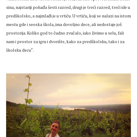
sina, najstariji pohađa šesti razred, drugi je treći razred, treći ide u
predškolsko, a najmlađi je u vrtiću. U vrtiću, koji se nalazi na istom
mestu gde i seoska škola, ima dovoljno dece, ali nedostaje još
prostorija. Koliko god to čudno zvučalo, iako živimo u selu, fali
nam i prostor za igru i dvorište, kako za predškolsku, tako i za
školsku decu“.