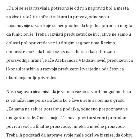
„Da bi se sela razvijala potrebno je od njih napraviti bolja mesta
za život, uložiti u infrastrukturu i u prevoz, odnosno u
najosnovnije stvari koje su neophodne da bi jedna porodica mogla
da funkcioniše. Treba razvijati preduzetničke inicijative ne samo u
oblasti poljoprivrede već i u drugim segmentima. Recimo,
obdanište može da bude biznis na selu, isto kao i turizam i
proizvodnja hrane“, kače Aleksandra Vladisavljević, preduzetnica
i konsultantkinja u razvoju preduzetništva i jedna od učesnica
okupljanja poljoprivrednica.
Naša sagovornica misli da je veoma važno stvoriti mogućnosti za
izjednačavanje položaja žena koje žive u selu sa onima u gradu.
„Ženama na selu je potrebna podrška, odnosno prepoznavanje
onoga što rade. One se najčešće bave povrtarstvom i preradom
povrća i voća u finalne proizvode, i mleka u mlečne proizvode.
Treba ih podstaći da naprave svoje male održive biznise, da dobiju