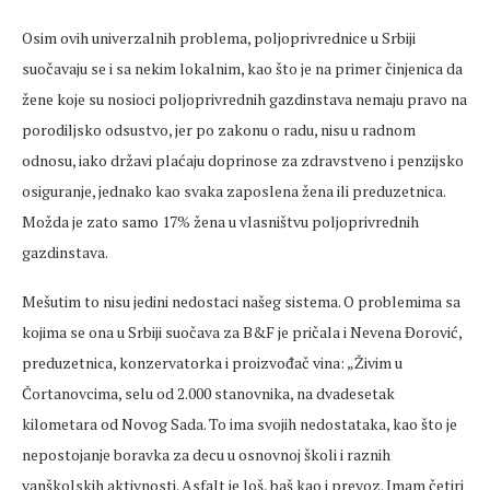
Osim ovih univerzalnih problema, poljoprivrednice u Srbiji
suočavaju se i sa nekim lokalnim, kao što je na primer činjenica da
žene koje su nosioci poljoprivrednih gazdinstava nemaju pravo na
porodiljsko odsustvo, jer po zakonu o radu, nisu u radnom
odnosu, iako državi plaćaju doprinose za zdravstveno i penzijsko
osiguranje, jednako kao svaka zaposlena žena ili preduzetnica.
Možda je zato samo 17% žena u vlasništvu poljoprivrednih
gazdinstava.
Mešutim to nisu jedini nedostaci našeg sistema. O problemima sa
kojima se ona u Srbiji suočava za B&F je pričala i Nevena Đorović,
preduzetnica, konzervatorka i proizvođač vina: „Živim u
Čortanovcima, selu od 2.000 stanovnika, na dvadesetak
kilometara od Novog Sada. To ima svojih nedostataka, kao što je
nepostojanje boravka za decu u osnovnoj školi i raznih
vanškolskih aktivnosti. Asfalt je loš, baš kao i prevoz. Imam četiri