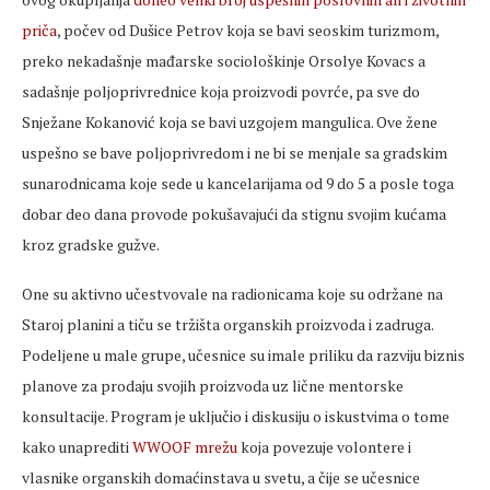
priča
, počev od Dušice Petrov koja se bavi seoskim turizmom,
preko nekadašnje mađarske sociološkinje Orsolye Kovacs a
sadašnje poljoprivrednice koja proizvodi povrće, pa sve do
Snježane Kokanović koja se bavi uzgojem mangulica. Ove žene
uspešno se bave poljoprivredom i ne bi se menjale sa gradskim
sunarodnicama koje sede u kancelarijama od 9 do 5 a posle toga
dobar deo dana provode pokušavajući da stignu svojim kućama
kroz gradske gužve.
One su aktivno učestvovale na radionicama koje su održane na
Staroj planini a tiču se tržišta organskih proizvoda i zadruga.
Podeljene u male grupe, učesnice su imale priliku da razviju biznis
planove za prodaju svojih proizvoda uz lične mentorske
konsultacije. Program je uključio i diskusiju o iskustvima o tome
kako unaprediti
WWOOF mrežu
koja povezuje volontere i
vlasnike organskih domaćinstava u svetu, a čije se učesnice