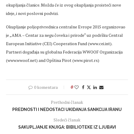
okupljanja članice. Možda će iz ovog okupljanja proisteći nove
ideje, i novi poslovni podvizi.
Okupljanje poljoprivrednica centralne Evrope 2015 organizovao
je „AMA – Centar za negu čoveka i prirode“ uz podršku Central
European Initiative (CEI) Cooperation Fund (www.cei.int).
Partneri događaja su globalna Federacija WWOOF Organizacija
(www.wwoof.net) and Opština Pirot (www.pirot.rs)
0 komentara
0
Prethodni članak
PREDNOSTI I NEDOSTACI UKIDANJA SANKCIJA IRANU
Sledeći članak
SAKUPLJANJE KNJIGA: BIBILIOTEKE IZ LJUBAVI