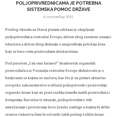
POLJOPRIVREDNICAMA JE POTREBNA
SISTEMSKA POMOĆ DRŽAVE
4. септембар 2015.
Prošlog vikenda na Staroj planini održano je okupljanje
poljoprivrednica centralne Evrope, delom zbog razmene znanja i
iskustava a delom zbog diskusije o unapređenju položaja žena
koje se bave ovim proizvodnim delatnostima.
Pod parolom „I mi smo farmeri!“ dvadesetak organskih
proizvođačica iz 9 zemalja centralne Evrope diskutovalo je o
barijerama sa kojima se suočava, kao što je na primer aktuelno
evropsko zakonodavstvo u oblasti poljoprivrede i proizvodnje
organske hrane koje ne pravi razliku između malih proizvođača i
kompanija. Kao izlaz iz situacije, poljoprivrednice vide
umrežavanje i povezivanje kroz ženske zadruge u kojima bi delile
resurse i iskustva čime bi ostvarile lakši pristup tržištu hrane.