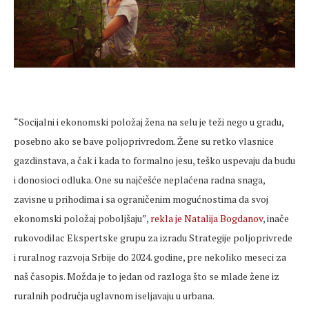
“Socijalni i ekonomski položaj žena na selu je teži nego u gradu,
posebno ako se bave poljoprivredom. Žene su retko vlasnice
gazdinstava, a čak i kada to formalno jesu, teško uspevaju da budu
i donosioci odluka. One su najčešće neplaćena radna snaga,
zavisne u prihodima i sa ograničenim mogućnostima da svoj
ekonomski položaj poboljšaju”,
rekla je Natalija Bogdanov
, inače
rukovodilac Ekspertske grupu za izradu Strategije poljoprivrede
i ruralnog razvoja Srbije do 2024. godine, pre nekoliko meseci za
naš časopis. Možda je to jedan od razloga što se mlade žene iz
ruralnih područja uglavnom iseljavaju u urbana.