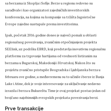
sa berzama iz Skoplja i Sofije. Berze u regionu redovno su
sarađivale i kao organizatori zajedničkih investitorskih
konferencija, na kojima su kompanije sa tržišta Jugoistočne
Evrope zajedno nastupale prema investitorima.
Ipak, početak 2016. godine doneo je najveći pomak u oblasti
regionalnog povezivanja, zvaničnim otpočinjanjem projekta
SEElink, uz podršku EBRD, koji predstavlja inovativnu regionalnu
platformu za trgovanje hartijama od vrednosti listiranim na
berzama u Bugarskoj, Makedoniji i Hrvatskoj. Nakon što su
projektu zvanično pristupile Beogradska i Ljubljanska berza u
februaru ove godine, u međuvremenu su to učinile i berze iz Banja
Luke i Atine, dok je svoje interesovanje za uključivanje nedavno
izrazila i berza u Bukureštu. Time je ovaj projekat postao jedan od
brojčano najobimnijih evropskih projekata povezivanja berzi.
Prve transakcije