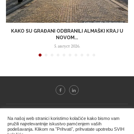
KAKO SU GRAĐANI ODBRANILI ALMAŠKI KRAJ U
NOVOM...
5. август 2026.
Svi tekstovi sa portala "Biznis i finansije" su u vlasništvu "NIP
Na našoj web stranici koristimo kolačiće kako bismo vam
BIF PRESS doo" i ne smeju se presnositi niti koristiti, delimično
pružili najrelevantnije iskustvo pamćenjem vaših
ni u celosti, bez izričite dozvole kompanije.
podešavanja. Klikom na "Prihvati", prihvatate upotrebu SVIH