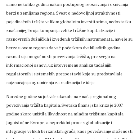
samo nekoliko godina nakon postupnog reosnivanja i osnivanja
berzi u zemljama regiona. Svest o nedovoljnoj atraktivnosti
pojedinačnih tržišta velikim globalnim investitorima, nedostatku
značajnijeg broja kompanija velike tržišne kapitailzacije i
raznovrsnih dužničkih i izvedenih tržišnih instrumenata, navele su
berze u ovom regionu da već početkom dvehiljaditih godina
razmatraju mogućnosti povezivanja tržišta, pre svega na
informacionoj osnovi, uz istovremenu analizu tadašnjih
regulatornih i sistemskih pretpostavki koje su predstavljale
najznačajnija ograničenja za realizaciju te ideje.
Naredne godine su još više ukazale na značaj regionalnog
povezivanja tržišta kapitala. Svetska finansijska kriza je 2007.
godine skoro uništila likvidnost na mladim tržištima kapitala
Jugoistočne Evrope, a neprekidni proces globalizacije i
integracije velikih berzanskih igrača, kao i povećavanje složenosti