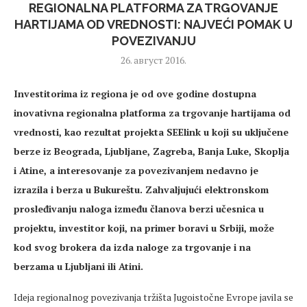
REGIONALNA PLATFORMA ZA TRGOVANJE
HARTIJAMA OD VREDNOSTI: NAJVEĆI POMAK U
POVEZIVANJU
26. август 2016.
Investitorima iz regiona je od ove godine dostupna
inovativna regionalna platforma za trgovanje hartijama od
vrednosti, kao rezultat projekta SEElink u koji su uključene
berze iz Beograda, Ljubljane, Zagreba, Banja Luke, Skoplja
i Atine, a interesovanje za povezivanjem nedavno je
izrazila i berza u Bukureštu. Zahvaljujući elektronskom
prosleđivanju naloga između članova berzi učesnica u
projektu, investitor koji, na primer boravi u Srbiji, može
kod svog brokera da izda naloge za trgovanje i na
berzama u Ljubljani ili Atini.
Ideja regionalnog povezivanja tržišta Jugoistočne Evrope javila se