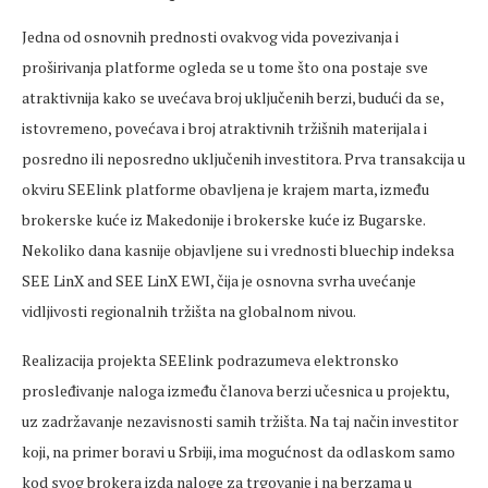
Jedna od osnovnih prednosti ovakvog vida povezivanja i
proširivanja platforme ogleda se u tome što ona postaje sve
atraktivnija kako se uvećava broj uključenih berzi, budući da se,
istovremeno, povećava i broj atraktivnih tržišnih materijala i
posredno ili neposredno uključenih investitora. Prva transakcija u
okviru SEElink platforme obavljena je krajem marta, između
brokerske kuće iz Makedonije i brokerske kuće iz Bugarske.
Nekoliko dana kasnije objavljene su i vrednosti bluechip indeksa
SEE LinX and SEE LinX EWI, čija je osnovna svrha uvećanje
vidljivosti regionalnih tržišta na globalnom nivou.
Realizacija projekta SEElink podrazumeva elektronsko
prosleđivanje naloga između članova berzi učesnica u projektu,
uz zadržavanje nezavisnosti samih tržišta. Na taj način investitor
koji, na primer boravi u Srbiji, ima mogućnost da odlaskom samo
kod svog brokera izda naloge za trgovanje i na berzama u