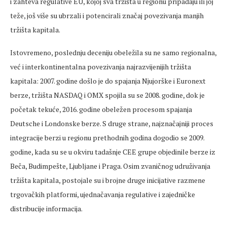
i zahteva regulative EU, kojoj sva tržišta u regionu pripadaju ili joj
teže, još više su ubrzali i potencirali značaj povezivanja manjih
tržišta kapitala.
Istovremeno, poslednju deceniju obeležila su ne samo regionalna,
već i interkontinentalna povezivanja najrazvijenijih tržišta
kapitala: 2007. godine došlo je do spajanja Njujorške i Euronext
berze, tržišta NASDAQ i OMX spojila su se 2008. godine, dok je
početak tekuće, 2016. godine obeležen procesom spajanja
Deutsche i Londonske berze. S druge strane, najznačajniji proces
integracije berzi u regionu prethodnih godina dogodio se 2009.
godine, kada su se u okviru tadašnje CEE grupe objedinile berze iz
Beča, Budimpešte, Ljubljane i Praga. Osim zvaničnog udruživanja
tržišta kapitala, postojale su i brojne druge inicijative razmene
trgovačkih platformi, ujednačavanja regulative i zajedničke
distribucije informacija.