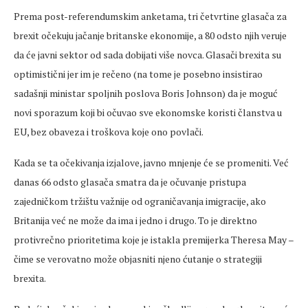
Prema post-referendumskim anketama, tri četvrtine glasača za
brexit očekuju jačanje britanske ekonomije, a 80 odsto njih veruje
da će javni sektor od sada dobijati više novca. Glasači brexita su
optimistični jer im je rečeno (na tome je posebno insistirao
sadašnji ministar spoljnih poslova Boris Johnson) da je moguć
novi sporazum koji bi očuvao sve ekonomske koristi članstva u
EU, bez obaveza i troškova koje ono povlači.
Kada se ta očekivanja izjalove, javno mnjenje će se promeniti. Već
danas 66 odsto glasača smatra da je očuvanje pristupa
zajedničkom tržištu važnije od ograničavanja imigracije, ako
Britanija već ne može da ima i jedno i drugo. To je direktno
protivrečno prioritetima koje je istakla premijerka Theresa May –
čime se verovatno može objasniti njeno ćutanje o strategiji
brexita.