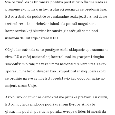
Sve to znači da će britanska politika postati vrlo fluidna kada se
promene ekonomski uslovi, a glasači počnu da se predomišljaju.
EU bi trebalo da podstiče ove naknadne reakcije, što znači da ne
tretira brexit kao neizbežan ishod i da ponudi mogućnost
kompromisa koji bi umirio britanske glasače, ali samo pod
uslovom da Britanija ostane u EU.
Očigledan način da se to postigne bio bi sklapanje sporazuma na
nivou EU o većoj nacionalnoj kontroli nad imigracijom i drugim
simboličkim pitanjima vezanim za nacionalni suverenitet. Takav
sporazum ne bi bio shvaćen kao ustupak britanskoj uceni ako bi
se proširio na sve zemlje EU i predstavio kao odgovor na javno
mnjenje širom Unije.
Ako bi svoj odgovor na demokratske pritiske pretvorila u vrlinu,
EU bi mogla da pridobije podršku širom Evrope. Ali da bi
glasačima poslali pozitivnu poruku, evropski lideri bi morali da