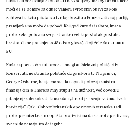
Budući da očekivanja ekonomski neškodljivog mekog brexita neće
moći da se pomire sa odbacivanjem evropskih obaveza koje
zahteva frakcija pristalica tvrdog brexita u Konzervativnoj partiji,
premijerka ne može da pobedi. Koji god kurs da izabere, imaće
protiv sebe polovinu svoje stranke i veliki postotak pristalica
brexita, da ne pominjemo 48 odsto glasača koji žele da ostanu u
EU.
Kada započne obrnuti proces, mnogi ambiciozni političari iz
Konzervativne stranke pohitaće da ga iskoriste. Na primer,
George Osborne, koji je morao da napusti položaj ministra
finansija čim je Theresa May stupila na dužnost, već dovodi u
pitanje njen demokratski mandat: „Brexit je osvojio većinu. Tvrdi
brexit nije“. Čak i slabost britanskih opozicionih stranaka radi
protiv premijerke: on dopušta protivnicima da se urote protiv nje,
svesni da nemaju šta da izgube.