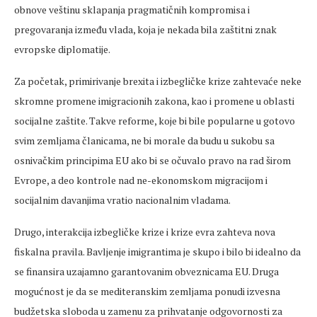
obnove veštinu sklapanja pragmatičnih kompromisa i
pregovaranja između vlada, koja je nekada bila zaštitni znak
evropske diplomatije.
Za početak, primirivanje brexita i izbegličke krize zahtevaće neke
skromne promene imigracionih zakona, kao i promene u oblasti
socijalne zaštite. Takve reforme, koje bi bile popularne u gotovo
svim zemljama članicama, ne bi morale da budu u sukobu sa
osnivačkim principima EU ako bi se očuvalo pravo na rad širom
Evrope, a deo kontrole nad ne-ekonomskom migracijom i
socijalnim davanjima vratio nacionalnim vladama.
Drugo, interakcija izbegličke krize i krize evra zahteva nova
fiskalna pravila. Bavljenje imigrantima je skupo i bilo bi idealno da
se finansira uzajamno garantovanim obveznicama EU. Druga
mogućnost je da se mediteranskim zemljama ponudi izvesna
budžetska sloboda u zamenu za prihvatanje odgovornosti za