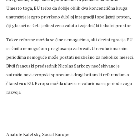
Umesto toga, EU treba da dobije oblik dva koncentrična kruga:
unutrašnje jezgro privrženo dubljoj integraciji i spoljašnji prsten,
čiji glasači ne žele jedinstvenu valutu i zajednički fiskalni prostor.
Takve reforme možda se čine nemogućima, ali i dezintegracija EU
se činila nemogućom pre glasanja za brexit. U revolucionarnim
periodima nemoguće može postati neizbežno za nekoliko meseci.
Bivši francuski predsednik Nicolas Sarkozy neočekivano je
zatražio novi evropski sporazum i drugi britanski referendum o
članstvu u EU. Evropa možda ulazi u revolucionarni period svoga
razvoja.
Anatole Kaletsky, Social Europe