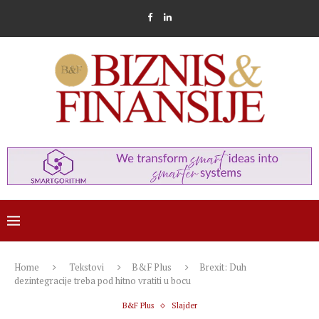
Home
Tekstovi
B&F Plus
Brexit: Duh
dezintegracije treba pod hitno vratiti u bocu
B&F Plus
Slajder