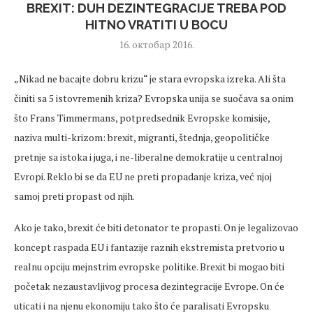
BREXIT: DUH DEZINTEGRACIJE TREBA POD
HITNO VRATITI U BOCU
16. октобар 2016.
„Nikad ne bacajte dobru krizu“ je stara evropska izreka. Ali šta
činiti sa 5 istovremenih kriza? Evropska unija se suočava sa onim
što Frans Timmermans, potpredsednik Evropske komisije,
naziva multi-krizom: brexit, migranti, štednja, geopolitičke
pretnje sa istoka i juga, i ne-liberalne demokratije u centralnoj
Evropi. Reklo bi se da EU ne preti propadanje kriza, već njoj
samoj preti propast od njih.
Ako je tako, brexit će biti detonator te propasti. On je legalizovao
koncept raspada EU i fantazije raznih ekstremista pretvorio u
realnu opciju mejnstrim evropske politike. Brexit bi mogao biti
početak nezaustavljivog procesa dezintegracije Evrope. On će
uticati i na njenu ekonomiju tako što će paralisati Evropsku