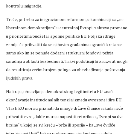
kontrolu imigracije.
Treće, potreba za imigracionom reformom, u kombinaciji sa „ne-
liberalnom demokratijom“ u centralnoj Evropi, zahteva promene
u prioritetima budžeta i spoljne politike EU. Poljska i druge
zemlje će prihvatiti da se njihovim građanima ograniči kretanje
samo ako im se ponude dodatni strukturni fondovi i tešnja
saradnja u oblasti bezbednosti. Takvi podsticaji bi zauzvrat mogli
da rezultiraju većim brojem poluga za obezbeđivanje poštovanja
ljudskih prava.
Na kraju, obnavljanje demokratskog legitimiteta EU znači
okončavanje institucionalnih tenzija između evrozone i šire EU.
Vlasti EU moraju priznati da mnoge države članice nikada neće
prihvatiti evro, dakle moraju napustiti retoriku o „Evropi sa dve
brzine“ u kojoj se svi kreću – brže ili sporije – ka „sve čvršće
integrisanoj Uniji“ kakvu podrazumeva jedinstvena valuta.