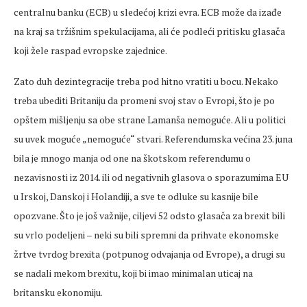
centralnu banku (ECB) u sledećoj krizi evra. ECB može da izađe
na kraj sa tržišnim spekulacijama, ali će podleći pritisku glasača
koji žele raspad evropske zajednice.
Zato duh dezintegracije treba pod hitno vratiti u bocu. Nekako
treba ubediti Britaniju da promeni svoj stav o Evropi, što je po
opštem mišljenju sa obe strane Lamanša nemoguće. Ali u politici
su uvek moguće „nemoguće“ stvari. Referendumska većina 23. juna
bila je mnogo manja od one na škotskom referendumu o
nezavisnosti iz 2014. ili od negativnih glasova o sporazumima EU
u Irskoj, Danskoj i Holandiji, a sve te odluke su kasnije bile
opozvane. Što je još važnije, ciljevi 52 odsto glasača za brexit bili
su vrlo podeljeni – neki su bili spremni da prihvate ekonomske
žrtve tvrdog brexita (potpunog odvajanja od Evrope), a drugi su
se nadali mekom brexitu, koji bi imao minimalan uticaj na
britansku ekonomiju.