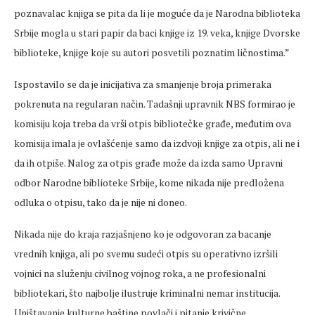
poznavalac knjiga se pita da li je moguće da je Narodna biblioteka
Srbije mogla u stari papir da baci knjige iz 19. veka, knjige Dvorske
biblioteke, knjige koje su autori posvetili poznatim ličnostima.”
Ispostavilo se da je inicijativa za smanjenje broja primeraka
pokrenuta na regularan način. Tadašnji upravnik NBS formirao je
komisiju koja treba da vrši otpis bibliotečke građe, međutim ova
komisija imala je ovlašćenje samo da izdvoji knjige za otpis, ali ne i
da ih otpiše. Nalog za otpis građe može da izda samo Upravni
odbor Narodne biblioteke Srbije, kome nikada nije predložena
odluka o otpisu, tako da je nije ni doneo.
Nikada nije do kraja razjašnjeno ko je odgovoran za bacanje
vrednih knjiga, ali po svemu sudeći otpis su operativno izršili
vojnici na služenju civilnog vojnog roka, a ne profesionalni
bibliotekari, što najbolje ilustruje kriminalni nemar institucija.
Uništavanje kulturne baštine povlači i pitanje krivične