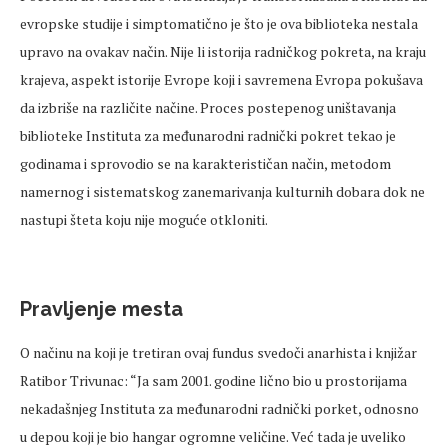
evropske studije i simptomatično je što je ova biblioteka nestala
upravo na ovakav način. Nije li istorija radničkog pokreta, na kraju
krajeva, aspekt istorije Evrope koji i savremena Evropa pokušava
da izbriše na različite načine. Proces postepenog uništavanja
biblioteke Instituta za međunarodni radnički pokret tekao je
godinama i sprovodio se na karakterističan način, metodom
namernog i sistematskog zanemarivanja kulturnih dobara dok ne
nastupi šteta koju nije moguće otkloniti.
Pravljenje mesta
O načinu na koji je tretiran ovaj fundus svedoči anarhista i knjižar
Ratibor Trivunac: “Ja sam 2001. godine lično bio u prostorijama
nekadašnjeg Instituta za međunarodni radnički porket, odnosno
u depou koji je bio hangar ogromne veličine. Već tada je uveliko