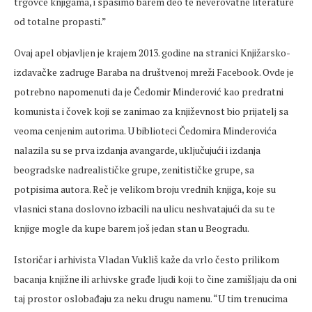
trgovce knjigama, i spasimo barem deo te neverovatne literature
od totalne propasti.”
Ovaj apel objavljen je krajem 2013. godine na stranici Knjižarsko-
izdavačke zadruge Baraba na društvenoj mreži Facebook. Ovde je
potrebno napomenuti da je Čedomir Minderović kao predratni
komunista i čovek koji se zanimao za književnost bio prijatelj sa
veoma cenjenim autorima. U biblioteci Čedomira Minderovića
nalazila su se prva izdanja avangarde, uključujući i izdanja
beogradske nadrealističke grupe, zenitističke grupe, sa
potpisima autora. Reč je velikom broju vrednih knjiga, koje su
vlasnici stana doslovno izbacili na ulicu neshvatajući da su te
knjige mogle da kupe barem još jedan stan u Beogradu.
Istoričar i arhivista Vladan Vukliš kaže da vrlo često prilikom
bacanja knjižne ili arhivske građe ljudi koji to čine zamišljaju da oni
taj prostor oslobađaju za neku drugu namenu. “U tim trenucima