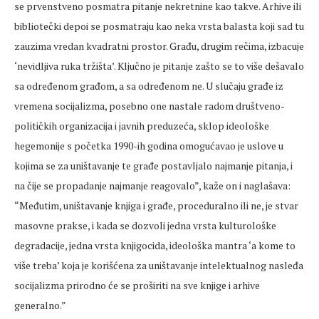
se prvenstveno posmatra pitanje nekretnine kao takve. Arhive ili
bibliotečki depoi se posmatraju kao neka vrsta balasta koji sad tu
zauzima vredan kvadratni prostor. Građu, drugim rečima, izbacuje
‘nevidljiva ruka tržišta’. Ključno je pitanje zašto se to više dešavalo
sa određenom građom, a sa određenom ne. U slučaju građe iz
vremena socijalizma, posebno one nastale radom društveno-
političkih organizacija i javnih preduzeća, sklop ideološke
hegemonije s početka 1990-ih godina omogućavao je uslove u
kojima se za uništavanje te građe postavljalo najmanje pitanja, i
na čije se propadanje najmanje reagovalo”, kaže on i naglašava:
“Međutim, uništavanje knjiga i građe, proceduralno ili ne, je stvar
masovne prakse, i kada se dozvoli jedna vrsta kulturološke
degradacije, jedna vrsta knjigocida, ideološka mantra ‘a kome to
više treba’ koja je korišćena za uništavanje intelektualnog nasleđa
socijalizma prirodno će se proširiti na sve knjige i arhive
generalno.”