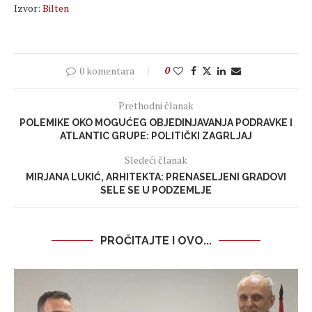
Izvor:
Bilten
0 komentara
0
Prethodni članak
POLEMIKE OKO MOGUĆEG OBJEDINJAVANJA PODRAVKE I
ATLANTIC GRUPE: POLITIČKI ZAGRLJAJ
Sledeći članak
MIRJANA LUKIĆ, ARHITEKTA: PRENASELJENI GRADOVI
SELE SE U PODZEMLJE
PROČITAJTE I OVO...