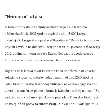
“Nemarni” otpisi
U tom kontekstu je zanimljiva informacija da je Narodna
biblioteka Srbije 2005. godine otpisala oko 15.000 knjiga
uključujući i knjige stare preko 200 godina iz “Dvorske biblioteke”
koje su završile na đubrištu. Ovaj podatak je u javnost izašao tek je
2012. godine prilikom posete Džona Cebea, predsedavajućeg
Konferencije direktora nacionalnih biblioteka sveta.
Izgleda da je čitava stvar i u vreme kada se dešavala otkrivena
relativno slučajno, kada je nedugo nakon otpisa 2005. godine
jedan bibliofil vratio Narodnoj biblioteci nekoliko knjiga koje su
završile u smeću uz pismo u kome je između ostalog napisao “Sa
radošću vam vraćam knjigu koja je pripadala Dvorskoj biblioteci i
na kojoj je čak posveta autora kralju Aleksandru. Svaki ljubitelj i