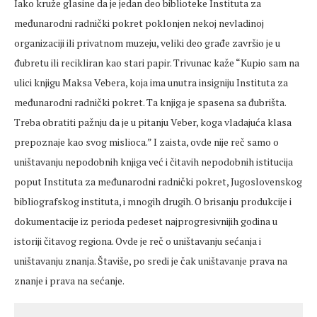
Iako kruže glasine da je jedan deo biblioteke Instituta za
međunarodni radnički pokret poklonjen nekoj nevladinoj
organizaciji ili privatnom muzeju, veliki deo građe završio je u
đubretu ili recikliran kao stari papir. Trivunac kaže “Kupio sam na
ulici knjigu Maksa Vebera, koja ima unutra insigniju Instituta za
međunarodni radnički pokret. Ta knjiga je spasena sa đubrišta.
Treba obratiti pažnju da je u pitanju Veber, koga vladajuća klasa
prepoznaje kao svog mislioca.” I zaista, ovde nije reč samo o
uništavanju nepodobnih knjiga već i čitavih nepodobnih istitucija
poput Instituta za međunarodni radnički pokret, Jugoslovenskog
bibliografskog instituta, i mnogih drugih. O brisanju produkcije i
dokumentacije iz perioda pedeset najprogresivnijih godina u
istoriji čitavog regiona. Ovde je reč o uništavanju sećanja i
uništavanju znanja. Štaviše, po sredi je čak uništavanje prava na
znanje i prava na sećanje.