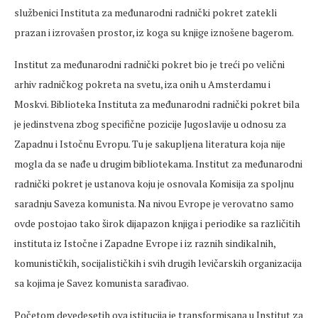
službenici Instituta za međunarodni radnički pokret zatekli
prazan i izrovašen prostor, iz koga su knjige iznošene bagerom.
Institut za međunarodni radnički pokret bio je treći po velični
arhiv radničkog pokreta na svetu, iza onih u Amsterdamu i
Moskvi. Biblioteka Instituta za međunarodni radnički pokret bila
je jedinstvena zbog specifične pozicije Jugoslavije u odnosu za
Zapadnu i Istočnu Evropu. Tu je sakupljena literatura koja nije
mogla da se nađe u drugim bibliotekama. Institut za međunarodni
radnički pokret je ustanova koju je osnovala Komisija za spoljnu
saradnju Saveza komunista. Na nivou Evrope je verovatno samo
ovde postojao tako širok dijapazon knjiga i periodike sa različitih
instituta iz Istočne i Zapadne Evrope i iz raznih sindikalnih,
komunističkih, socijalističkih i svih drugih levičarskih organizacija
sa kojima je Savez komunista sarađivao.
Početom devedesetih ova istitucija je transformisana u Institut za