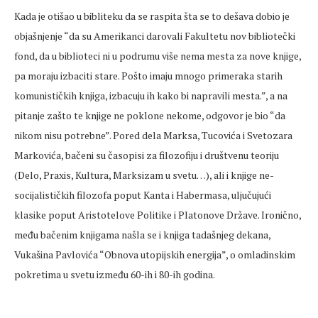
Kada je otišao u bibliteku da se raspita šta se to dešava dobio je
objašnjenje “da su Amerikanci darovali Fakultetu nov bibliotečki
fond, da u biblioteci ni u podrumu više nema mesta za nove knjige,
pa moraju izbaciti stare. Pošto imaju mnogo primeraka starih
komunističkih knjiga, izbacuju ih kako bi napravili mesta.”, a na
pitanje zašto te knjige ne poklone nekome, odgovor je bio “da
nikom nisu potrebne”. Pored dela Marksa, Tucovića i Svetozara
Markovića, bačeni su časopisi za filozofiju i društvenu teoriju
(Delo, Praxis, Kultura, Marksizam u svetu…), ali i knjige ne-
socijalističkih filozofa poput Kanta i Habermasa, uljučujući
klasike poput Aristotelove Politike i Platonove Države. Ironično,
među bačenim knjigama našla se i knjiga tadašnjeg dekana,
Vukašina Pavlovića “Obnova utopijskih energija”, o omladinskim
pokretima u svetu između 60-ih i 80-ih godina.