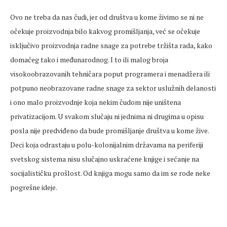
Ovo ne treba da nas čudi, jer od društva u kome živimo se ni ne
očekuje proizvodnja bilo kakvog promišljanja, već se očekuje
isključivo proizvodnja radne snage za potrebe tržišta rada, kako
domaćeg tako i međunarodnog. I to ili malog broja
visokoobrazovanih tehničara poput programera i menadžera ili
potpuno neobrazovane radne snage za sektor uslužnih delanosti
i ono malo proizvodnje koja nekim čudom nije uništena
privatizacijom. U svakom slučaju ni jednima ni drugima u opisu
posla nije predviđeno da bude promišljanje društva u kome žive.
Deci koja odrastaju u polu-kolonijalnim državama na periferiji
svetskog sistema nisu slučajno uskraćene knjige i sećanje na
socijalističku prošlost. Od knjiga mogu samo da im se rode neke
pogrešne ideje.