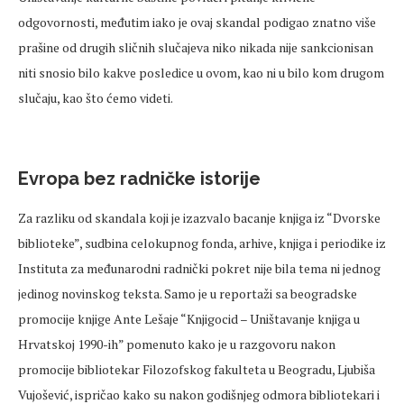
odgovornosti, međutim iako je ovaj skandal podigao znatno više
prašine od drugih sličnih slučajeva niko nikada nije sankcionisan
niti snosio bilo kakve posledice u ovom, kao ni u bilo kom drugom
slučaju, kao što ćemo videti.
Evropa bez radničke istorije
Za razliku od skandala koji je izazvalo bacanje knjiga iz “Dvorske
biblioteke”, sudbina celokupnog fonda, arhive, knjiga i periodike iz
Instituta za međunarodni radnički pokret nije bila tema ni jednog
jedinog novinskog teksta. Samo je u reportaži sa beogradske
promocije knjige Ante Lešaje “Knjigocid – Uništavanje knjiga u
Hrvatskoj 1990-ih” pomenuto kako je u razgovoru nakon
promocije bibliotekar Filozofskog fakulteta u Beogradu, Ljubiša
Vujošević, ispričao kako su nakon godišnjeg odmora bibliotekari i