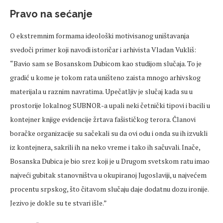
Pravo na sećanje
O ekstremnim formama ideološki motivisanog uništavanja
svedoči primer koji navodi istoričar i arhivista Vladan Vukliš:
“Bavio sam se Bosanskom Dubicom kao studijom slučaja. To je
gradić u kome je tokom rata uništeno zaista mnogo arhivskog
materijala u raznim navratima. Upečatljiv je slučaj kada su u
prostorije lokalnog SUBNOR-a upali neki četnički tipovi i bacili u
kontejner knjige evidencije žrtava fašističkog terora. Članovi
boračke organizacije su sačekali su da ovi odu i onda su ih izvukli
iz kontejnera, sakrili ih na neko vreme i tako ih sačuvali. Inače,
Bosanska Dubica je bio srez koji je u Drugom svetskom ratu imao
najveći gubitak stanovništva u okupiranoj Jugoslaviji, u najvećem
procentu srpskog, što čitavom slučaju daje dodatnu dozu ironije.
Jezivo je dokle su te stvari išle.”