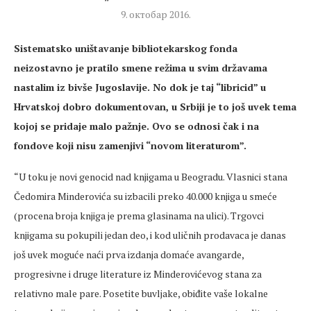
9. октобар 2016.
Sistematsko uništavanje bibliotekarskog fonda
neizostavno je pratilo smene režima u svim državama
nastalim iz bivše Jugoslavije. No dok je taj “libricid” u
Hrvatskoj dobro dokumentovan, u Srbiji je to još uvek tema
kojoj se pridaje malo pažnje. Ovo se odnosi čak i na
fondove koji nisu zamenjivi “novom literaturom”.
“U toku je novi genocid nad knjigama u Beogradu. Vlasnici stana
Čedomira Minderovića su izbacili preko 40.000 knjiga u smeće
(procena broja knjiga je prema glasinama na ulici). Trgovci
knjigama su pokupili jedan deo, i kod uličnih prodavaca je danas
još uvek moguće naći prva izdanja domaće avangarde,
progresivne i druge literature iz Minderovićevog stana za
relativno male pare. Posetite buvljake, obiđite vaše lokalne