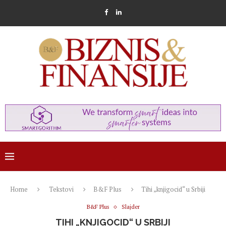
Home
Tekstovi
B&F Plus
Tihi „knjigocid“ u Srbiji
B&F Plus
Slajder
TIHI „KNJIGOCID“ U SRBIJI