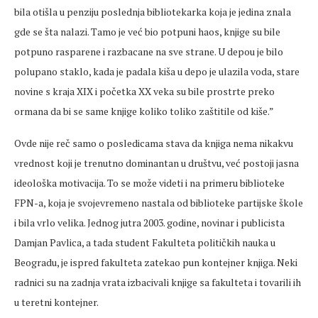
bila otišla u penziju poslednja bibliotekarka koja je jedina znala
gde se šta nalazi. Tamo je već bio potpuni haos, knjige su bile
potpuno rasparene i razbacane na sve strane. U depou je bilo
polupano staklo, kada je padala kiša u depo je ulazila voda, stare
novine s kraja XIX i početka XX veka su bile prostrte preko
ormana da bi se same knjige koliko toliko zaštitile od kiše.”
Ovde nije reč samo o posledicama stava da knjiga nema nikakvu
vrednost koji je trenutno dominantan u društvu, već postoji jasna
ideološka motivacija. To se može videti i na primeru biblioteke
FPN-a, koja je svojevremeno nastala od biblioteke partijske škole
i bila vrlo velika. Jednog jutra 2003. godine, novinar i publicista
Damjan Pavlica, a tada student Fakulteta političkih nauka u
Beogradu, je ispred fakulteta zatekao pun kontejner knjiga. Neki
radnici su na zadnja vrata izbacivali knjige sa fakulteta i tovarili ih
u teretni kontejner.