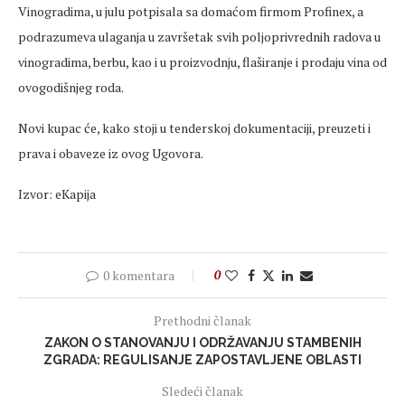
Vinogradima, u julu potpisala sa domaćom firmom Profinex, a
podrazumeva ulaganja u završetak svih poljoprivrednih radova u
vinogradima, berbu, kao i u proizvodnju, flaširanje i prodaju vina od
ovogodišnjeg roda.
Novi kupac će, kako stoji u tenderskoj dokumentaciji, preuzeti i
prava i obaveze iz ovog Ugovora.
Izvor: eKapija
0 komentara
0
Prethodni članak
ZAKON O STANOVANJU I ODRŽAVANJU STAMBENIH
ZGRADA: REGULISANJE ZAPOSTAVLJENE OBLASTI
Sledeći članak