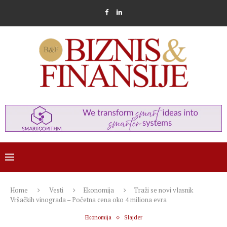
Home
Vesti
Ekonomija
Traži se novi vlasnik
Vršačkih vinograda – Početna cena oko 4 miliona evra
Ekonomija
Slajder