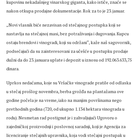
kupovinu nekadašnjeg vinarskog giganta, kako ističe, znaće se
nakon otkupa prodajne dokumentacije. Rok za to je 23. januar.
„Novi vlasnik biće nezavisan od stečajnog postupka koji se
nastavlja na stečajnoj masi, bez potraživanja i dugovanja. Kupcu
ostaju brendovi i vinogradi, koji su održani“, kaže naš sagovornik,
podsećajući da su zainteresovani za učešće u postupku prodaje
dužni da do 23. januara uplate i depozit u iznosu od 192.063.633,75
dinara.
Uprkos nedaćama, koje su Vršačke vinograde pratile od odlaska
u stečaj prošlog novembra, berba grožđa na plantažama ove
godine počela je na vreme, iako na manjim površinama nego
prethodnih godina (720, od ukupno 1.134 hektara vinograda u
rodu). Nesmetan rad postignut je i zahvaljujući Ugovoru o
zajedničkoj proizvodnji i poslovnoj saradnji, koji je Agencija za
licenciranje stečajnih upravnika, koja vodi stečajni postupak u