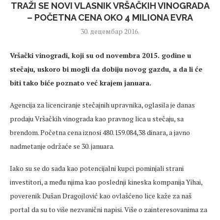
TRAŽI SE NOVI VLASNIK VRŠAČKIH VINOGRADA
– POČETNA CENA OKO 4 MILIONA EVRA
30. децембар 2016.
Vršački vinogradi, koji su od novembra 2015. godine u
stečaju, uskoro bi mogli da dobiju novog gazdu, a da li će
biti tako biće poznato već krajem januara.
Agencija za licenciranje stečajnih upravnika, oglasila je danas
prodaju Vršačkih vinograda kao pravnog lica u stečaju, sa
brendom. Početna cena iznosi 480.159.084,38 dinara, a javno
nadmetanje održaće se 30. januara.
Iako su se do sada kao potencijalni kupci pominjali strani
investitori, a među njima kao poslednji kineska kompanija Yihai,
poverenik Dušan Dragojlović kao ovlašćeno lice kaže za naš
portal da su to više nezvanični napisi. Više o zainteresovanima za