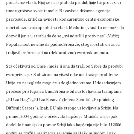
ponašanje vlasti. Njoj se ne isplati da produbljuje taj proces jer
time ugrožava svoje temelje. Nezavisne državne agencije,
pravosuđe, kritička javnost i konkurentski centri ekonomske
moći obuzdavaju apsolutnu vlast. Međutim, vlast to ne može da
dozvoli jer je u strahu da će se „svi udružili protiv nas“ (Vučić).
Popularnost ne sme da padne. Srbija će, stoga, ostati u stanju
traljavih reformi, ali na (deklarativno) evropskom putu.
Šta očekivati od Unije i može li ona da traži od Srbije da produbi
evropeizaciju? S obzirom na višestruke unutrašnje probleme
Unije, to ne izgleda moguće u dogledno vreme. U dosadašnjem
procesu pristupanja Uniji, Srbija je bila uslovljavana trampama
„EU za Hag“ i „EU za Kosovo“ (Jelena Subotić, „Explaining
Difficult States“). Ipak, EU nije strogo uslovljavala Srbiju. Na
primer, 2004. godine je očekivala hapšenje Mladića, ali je ipak
dodelila finansijsku pomoć Srbiji iako hapšenja nije bilo. U 2006.
godini se tražila realizacija saradnje sa Haškim sudom. Ipak,