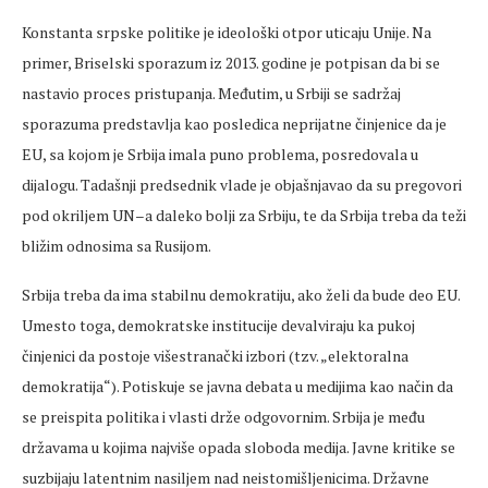
Konstanta srpske politike je ideološki otpor uticaju Unije. Na
primer, Briselski sporazum iz 2013. godine je potpisan da bi se
nastavio proces pristupanja. Međutim, u Srbiji se sadržaj
sporazuma predstavlja kao posledica neprijatne činjenice da je
EU, sa kojom je Srbija imala puno problema, posredovala u
dijalogu. Tadašnji predsednik vlade je objašnjavao da su pregovori
pod okriljem UN–a daleko bolji za Srbiju, te da Srbija treba da teži
bližim odnosima sa Rusijom.
Srbija treba da ima stabilnu demokratiju, ako želi da bude deo EU.
Umesto toga, demokratske institucije devalviraju ka pukoj
činjenici da postoje višestranački izbori (tzv. „elektoralna
demokratija“). Potiskuje se javna debata u medijima kao način da
se preispita politika i vlasti drže odgovornim. Srbija je među
državama u kojima najviše opada sloboda medija. Javne kritike se
suzbijaju latentnim nasiljem nad neistomišljenicima. Državne