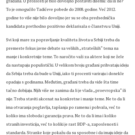
građana. U prošlosti je bilo dovoljno postaviti dilemu: da ili ne?
To je omogućilo Tadićeve pobede do 2008. godine. Već 2012.
godine to više nije bilo dovoljno jer su se oba predsednička
kandidata prethodno pozitivno deklarisala o članstvu u Uniji.
Svi koji mare za popravljanje kvaliteta života u Srbiji treba da
premeste fokus javne debate sa velikih „strateških“ tema na
manje i konkretnije teme. To naročito važi za aktere koji ne žele
da nastupaju populistički. U velikom broju građani prihvataju ideju
da Srbija treba da bude u Uniji, iako ti procenti variraju i donekle
opadaju s godinama. Međutim, građani treba da vide šta time
tačno dobijaju. Njih više ne zanima da li je vlada „proevropska“ ili
nije. Treba staviti akcenat na konkretne i manje teme. Ne to da li
ima otvaranja poglavlja, tapšanja po ramenu i pohvala, već to
koliko ima sloboda i garancija prava. Ne to da li ima i koliko
stranih investicija, već to koliki je rast BDP-a, zaposlenosti i
standarda. Stranke koje pokažu da su sposobne i da imaju ideje da