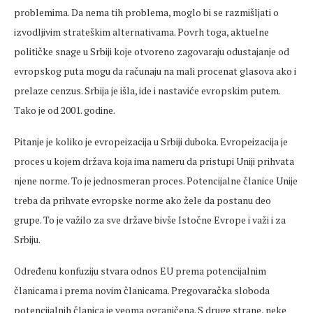
problemima. Da nema tih problema, moglo bi se razmišljati o
izvodljivim strateškim alternativama. Povrh toga, aktuelne
političke snage u Srbiji koje otvoreno zagovaraju odustajanje od
evropskog puta mogu da računaju na mali procenat glasova ako i
prelaze cenzus. Srbija je išla, ide i nastaviće evropskim putem.
Tako je od 2001. godine.
Pitanje je koliko je evropeizacija u Srbiji duboka. Evropeizacija je
proces u kojem država koja ima nameru da pristupi Uniji prihvata
njene norme. To je jednosmeran proces. Potencijalne članice Unije
treba da prihvate evropske norme ako žele da postanu deo
grupe. To je važilo za sve države bivše Istočne Evrope i važi i za
Srbiju.
Određenu konfuziju stvara odnos EU prema potencijalnim
članicama i prema novim članicama. Pregovaračka sloboda
potencijalnih članica je veoma ograničena. S druge strane, neke