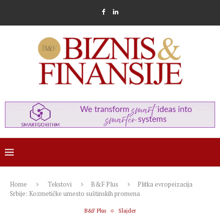
Home
Tekstovi
B&F Plus
Plitka evropeizacija
Srbije: Kozmetičke umesto suštinskih promena
B&F Plus
Slajder