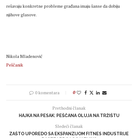
rešavaju konkretne probleme građana imaju šanse da dobiju
njihove glasove.
Nikola Mladenović
Peščanik
0 komentara
0
Prethodni članak
HAJKA NA PESAK: PEŠČANA OLUJA NA TRŽIŠTU
Sledeći članak
ZAŠTO UPOREDO SA EKSPANZIJOM FITNES INDUSTRIJE