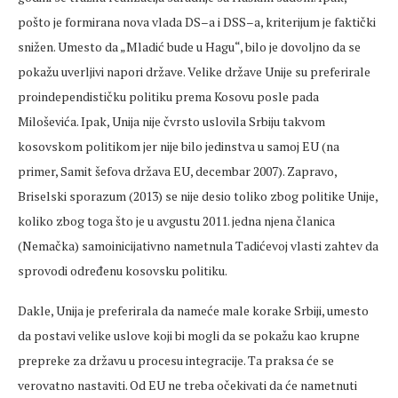
pošto je formirana nova vlada DS–a i DSS–a, kriterijum je faktički
snižen. Umesto da „Mladić bude u Hagu“, bilo je dovoljno da se
pokažu uverljivi napori države. Velike države Unije su preferirale
proindependističku politiku prema Kosovu posle pada
Miloševića. Ipak, Unija nije čvrsto uslovila Srbiju takvom
kosovskom politikom jer nije bilo jedinstva u samoj EU (na
primer, Samit šefova država EU, decembar 2007). Zapravo,
Briselski sporazum (2013) se nije desio toliko zbog politike Unije,
koliko zbog toga što je u avgustu 2011. jedna njena članica
(Nemačka) samoinicijativno nametnula Tadićevoj vlasti zahtev da
sprovodi određenu kosovsku politiku.
Dakle, Unija je preferirala da nameće male korake Srbiji, umesto
da postavi velike uslove koji bi mogli da se pokažu kao krupne
prepreke za državu u procesu integracije. Ta praksa će se
verovatno nastaviti. Od EU ne treba očekivati da će nametnuti