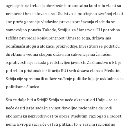
agencije koje treba da obezbede horizontalnu kontrolu vlasti su
nemoćne i bez uslova za rad. Sudstvo je potčinjeno izvršnoj vlasti
i ne pruža garanciju vladavine prava i sprečavanja vlade da se
samovoljno ponaša. Takođe, Srbiji je za članstvo u EU potrebna
tržišna privreda i konkurentnost. Umesto toga, država ima
odlučujuću ulogu u alokaciji proizvodnje. Investitori se podstiču
direktnim i veoma skupim državnim subvencijama čiji račun
isplativosti nije nikada predstavljen javnosti. Za članstvo u EU je
potreban pristanak institucija EU i svih država članica. Međutim,
Srbija nije spremna ili odlaže vođenje politike koja je usklađena sa
politikama članica.
Šta će dalje biti u Srbiji? Srbija se neće okrenuti od Unije – to se
neće desiti jer je sadašnja vlast dovoljno racionalna da uvidi
ekonomsku neizvodljivost te opcije. Međutim, razloga za radost
nema. Evropeizacija će ostati plitka. I to je sasvim racionalno