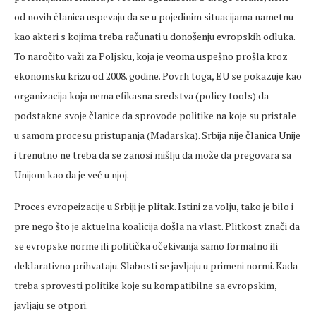
od novih članica uspevaju da se u pojedinim situacijama nametnu
kao akteri s kojima treba računati u donošenju evropskih odluka.
To naročito važi za Poljsku, koja je veoma uspešno prošla kroz
ekonomsku krizu od 2008. godine. Povrh toga, EU se pokazuje kao
organizacija koja nema efikasna sredstva (policy tools) da
podstakne svoje članice da sprovode politike na koje su pristale
u samom procesu pristupanja (Mađarska). Srbija nije članica Unije
i trenutno ne treba da se zanosi mišlju da može da pregovara sa
Unijom kao da je već u njoj.
Proces evropeizacije u Srbiji je plitak. Istini za volju, tako je bilo i
pre nego što je aktuelna koalicija došla na vlast. Plitkost znači da
se evropske norme ili politička očekivanja samo formalno ili
deklarativno prihvataju. Slabosti se javljaju u primeni normi. Kada
treba sprovesti politike koje su kompatibilne sa evropskim,
javljaju se otpori.