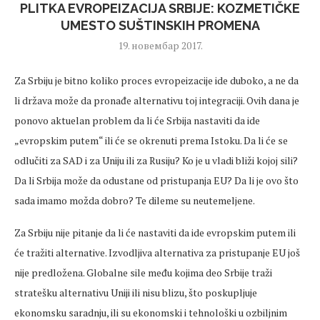
PLITKA EVROPEIZACIJA SRBIJE: KOZMETIČKE
UMESTO SUŠTINSKIH PROMENA
19. новембар 2017.
Za Srbiju je bitno koliko proces evropeizacije ide duboko, a ne da
li država može da pronađe alternativu toj integraciji. Ovih dana je
ponovo aktuelan problem da li će Srbija nastaviti da ide
„evropskim putem“ ili će se okrenuti prema Istoku. Da li će se
odlučiti za SAD i za Uniju ili za Rusiju? Ko je u vladi bliži kojoj sili?
Da li Srbija može da odustane od pristupanja EU? Da li je ovo što
sada imamo možda dobro? Te dileme su neutemeljene.
Za Srbiju nije pitanje da li će nastaviti da ide evropskim putem ili
će tražiti alternative. Izvodljiva alternativa za pristupanje EU još
nije predložena. Globalne sile među kojima deo Srbije traži
stratešku alternativu Uniji ili nisu blizu, što poskupljuje
ekonomsku saradnju, ili su ekonomski i tehnološki u ozbiljnim