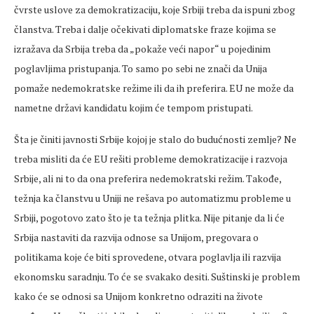
čvrste uslove za demokratizaciju, koje Srbiji treba da ispuni zbog
članstva. Treba i dalje očekivati diplomatske fraze kojima se
izražava da Srbija treba da „pokaže veći napor“ u pojedinim
poglavljima pristupanja. To samo po sebi ne znači da Unija
pomaže nedemokratske režime ili da ih preferira. EU ne može da
nametne državi kandidatu kojim će tempom pristupati.
Šta je činiti javnosti Srbije kojoj je stalo do budućnosti zemlje? Ne
treba misliti da će EU rešiti probleme demokratizacije i razvoja
Srbije, ali ni to da ona preferira nedemokratski režim. Takođe,
težnja ka članstvu u Uniji ne rešava po automatizmu probleme u
Srbiji, pogotovo zato što je ta težnja plitka. Nije pitanje da li će
Srbija nastaviti da razvija odnose sa Unijom, pregovara o
politikama koje će biti sprovedene, otvara poglavlja ili razvija
ekonomsku saradnju. To će se svakako desiti. Suštinski je problem
kako će se odnosi sa Unijom konkretno odraziti na živote