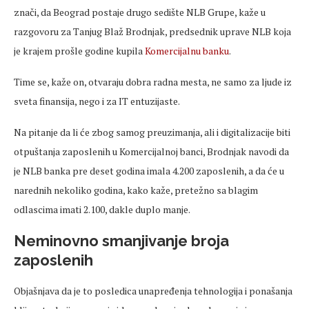
znači, da Beograd postaje drugo sedište NLB Grupe, kaže u
razgovoru za Tanjug Blaž Brodnjak, predsednik uprave NLB koja
je krajem prošle godine kupila
Komercijalnu banku
.
Time se, kaže on, otvaraju dobra radna mesta, ne samo za ljude iz
sveta finansija, nego i za IT entuzijaste.
Na pitanje da li će zbog samog preuzimanja, ali i digitalizacije biti
otpuštanja zaposlenih u Komercijalnoj banci, Brodnjak navodi da
je NLB banka pre deset godina imala 4.200 zaposlenih, a da će u
narednih nekoliko godina, kako kaže, pretežno sa blagim
odlascima imati 2.100, dakle duplo manje.
Neminovno smanjivanje broja
zaposlenih
Objašnjava da je to posledica unapređenja tehnologija i ponašanja