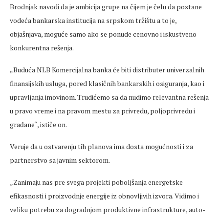
Brodnjak navodi da je ambicija grupe na čijem je čelu da postane
vodeća bankarska institucija na srpskom tržištu a to je,
objašnjava, moguće samo ako se ponude cenovno i iskustveno
konkurentna rešenja.
„Buduća NLB Komercijalna banka će biti distributer univerzalnih
finansijskih usluga, pored klasičnih bankarskih i osiguranja, kao i
upravljanja imovinom. Trudićemo sa da nudimo relevantna rešenja
u pravo vreme i na pravom mestu za privredu, poljoprivredu i
građane“, ističe on.
Veruje da u ostvarenju tih planova ima dosta mogućnosti i za
partnerstvo sa javnim sektorom.
„Zanimaju nas pre svega projekti poboljšanja energetske
efikasnosti i proizvodnje energije iz obnovljivih izvora. Vidimo i
veliku potrebu za dogradnjom produktivne infrastrukture, auto-