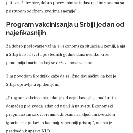
puteva i železnice, dobro povezanim sa industrijskim zonama sa
pristupom održivim izvorima energije“.
Program vakcinisanja u Srbiji jedan od
najefikasnijih
Za dobro poslovanje važna je i ekonomska situacija u zemlji, a nju
u Srbiji kao i u svetu poslednjih godinu dana uveliko kroji
pandemija i način na koji se države nose sa njom.
Tim povodom Brodnjak kaže da se lično divi načinu na koji je
Srbija upravljala epidemijom.
„Program vakcinisanja jedan je od najefikasnijih, a pad bruto
domaćeg proizvoda jedan od najnižih na svetu. Ekonomski
pragmatizam sa otvorenim odnosima sa ključnim svetskim
igračima se pokazao kao najprimereniji pristup“, ocenio je
predsednik uprave NLB.