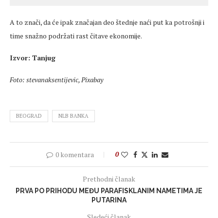
A to znači, da će ipak značajan deo štednje naći put ka potrošnji i
time snažno podržati rast čitave ekonomije.
Izvor: Tanjug
Foto: stevanaksentijevic, Pixabay
BEOGRAD
NLB BANKA
0 komentara
0
Prethodni članak
PRVA PO PRIHODU MEĐU PARAFISKLANIM NAMETIMA JE
PUTARINA
Sledeći članak