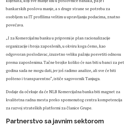
klijenata, koji sve manje idu u poslovnice banaka, pa je i
bankarskih poslova manje, a s druge strane se potreba za
osobljem sa IT profilima veštim u upravljanju podacima, znatno
povećava.
„I za Komercijalnu banku u pripremi je plan racionalizacije
organizacije i broja zaposlenih, u okviru koga ćemo, kao
odgovoran poslodavac, izuzetno veliku pažnju posvetiti odnosu
prema zaposlenima. Tačne brojke koliko će nas biti u banci za pet
godina sada ne mogu dati, jer još radimo analize, ali sve će biti
pošteno i transparentno“, ističe sagovornik Tanjuga.
Dodaje da očekuje da će NLB Komercijalna banka biti magnet za
kvalitetna radna mesta preko spomenutog centra kompetencija
za razvoj strateških platformi za članice Grupe.
Partnerstvo sa javnim sektorom