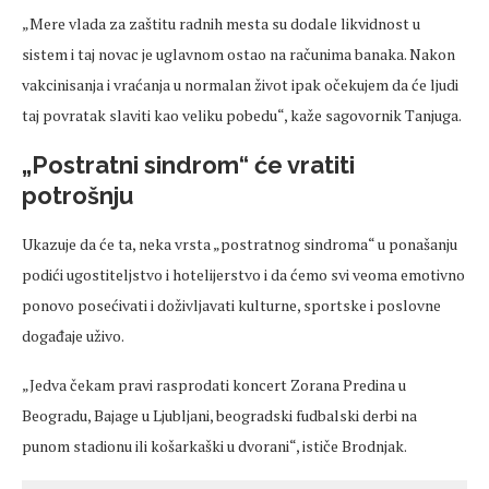
„Mere vlada za zaštitu radnih mesta su dodale likvidnost u
sistem i taj novac je uglavnom ostao na računima banaka. Nakon
vakcinisanja i vraćanja u normalan život ipak očekujem da će ljudi
taj povratak slaviti kao veliku pobedu“, kaže sagovornik Tanjuga.
„Postratni sindrom“ će vratiti
potrošnju
Ukazuje da će ta, neka vrsta „postratnog sindroma“ u ponašanju
podići ugostiteljstvo i hotelijerstvo i da ćemo svi veoma emotivno
ponovo posećivati i doživljavati kulturne, sportske i poslovne
događaje uživo.
„Jedva čekam pravi rasprodati koncert Zorana Predina u
Beogradu, Bajage u Ljubljani, beogradski fudbalski derbi na
punom stadionu ili košarkaški u dvorani“, ističe Brodnjak.