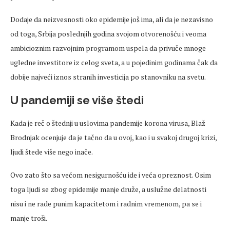
Dodaje da neizvesnosti oko epidemije još ima, ali da je nezavisno
od toga, Srbija poslednjih godina svojom otvorenošću i veoma
ambicioznim razvojnim programom uspela da privuče mnoge
ugledne investitore iz celog sveta, a u pojedinim godinama čak da
dobije najveći iznos stranih investicija po stanovniku na svetu.
U pandemiji se više štedi
Kada je reč o štednji u uslovima pandemije korona virusa, Blaž
Brodnjak ocenjuje da je tačno da u ovoj, kao i u svakoj drugoj krizi,
ljudi štede više nego inače.
Ovo zato što sa većom nesigurnošću ide i veća opreznost. Osim
toga ljudi se zbog epidemije manje druže, a uslužne delatnosti
nisu i ne rade punim kapacitetom i radnim vremenom, pa se i
manje troši.