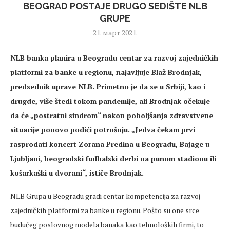
BEOGRAD POSTAJE DRUGO SEDIŠTE NLB
GRUPE
21. март 2021.
NLB banka planira u Beogradu centar za razvoj zajedničkih
platformi za banke u regionu, najavljuje Blaž Brodnjak,
predsednik uprave NLB. Primetno je da se u Srbiji, kao i
drugde, više štedi tokom pandemije, ali Brodnjak očekuje
da će „postratni sindrom“ nakon poboljšanja zdravstvene
situacije ponovo podići potrošnju. „Jedva čekam prvi
rasprodati koncert Zorana Predina u Beogradu, Bajage u
Ljubljani, beogradski fudbalski derbi na punom stadionu ili
košarkaški u dvorani“, ističe Brodnjak.
NLB Grupa u Beogradu gradi centar kompetencija za razvoj
zajedničkih platformi za banke u regionu. Pošto su one srce
budućeg poslovnog modela banaka kao tehnoloških firmi, to