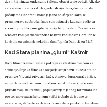
dva ili tri minuta, onda samo šaljemo obaveštenje policiji. Ali, ako
zatvaramo ulicu na sat, dva, jedan ili više dana, dužni smo da
pošaljemo elaborat u kome je jasno objašnjeno kako se
preusmerava saobraćaj. Imao sam i situacija kad sam radio sa
stranim produkcijama gde ništa nije bio problem. Čak ni da se
renovira kompletna vikendica na brdu kod Mokre Gore, jer se
koristila za snimanje nekoliko dana“, priča Daković za B&F.
Kad Stara planina „glumi“ Kašmir
Da bi filmadžijama olakšala potragu za idealnim mestom za
snimanje, Srpska filmska asocijacija svoju bazu lokacija stalno
proširuje. Vlasnici privatnih kuća, stanova, šupa, garaža i njiva,
mogu da se nađu u ovom filmskom registru tako što će sami
prijaviti svoju nekretninu, popunjavanjem jednog formulara. Ne
postoji univerzalni kriterijum koji bi trebalo da ispune te
nekretnine, ali često se dešava da ono što je privlačno turistima,