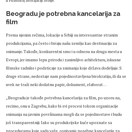
u Filmskoj asocijaciji Srbije.
Beogradu je potrebna kancelarija za
film
Prema njenim rečima, lokacije u Srbiji su interesantne stranim
produkcijama, pa često i biraju našu zemlju kao destinaciju za
snimanje. Takođe, konkurentni smo i u odnosu na druga mesta u
Evropi, jer imamo lepu prirodu i zanimljivo arhitekturu, iskusne
filmske radnike i podsticaje za snimanja koje država dodeljuje. S
druge strane, nedostaje nam pojednostavljena birokratija, ili da se
uvek ne traži neki dodatnu papir, dokument, elaborat…
„Beogradu je takođe potrebna kancelarija za film, po uzoru na,
recimo, onu u Zagrebu, kako bi svi procesi tokom organizacije
snimanja na javnim površinama mogli da se pojednostave i budu
još transparentniji. Iako su produkcijske kuće upoznate sa
procedurama koje sada važe, osnivanje posebne kancelarije za