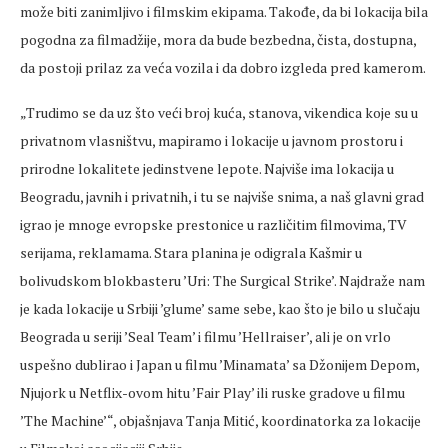
može biti zanimljivo i filmskim ekipama. Takođe, da bi lokacija bila
pogodna za filmadžije, mora da bude bezbedna, čista, dostupna,
da postoji prilaz za veća vozila i da dobro izgleda pred kamerom.
„Trudimo se da uz što veći broj kuća, stanova, vikendica koje su u
privatnom vlasništvu, mapiramo i lokacije u javnom prostoru i
prirodne lokalitete jedinstvene lepote. Najviše ima lokacija u
Beogradu, javnih i privatnih, i tu se najviše snima, a naš glavni grad
igrao je mnoge evropske prestonice u različitim filmovima, TV
serijama, reklamama. Stara planina je odigrala Kašmir u
bolivudskom blokbasteru ’Uri: The Surgical Strike’. Najdraže nam
je kada lokacije u Srbiji ’glume’ same sebe, kao što je bilo u slučaju
Beograda u seriji ’Seal Team’ i filmu ’Hellraiser’, ali je on vrlo
uspešno dublirao i Japan u filmu ’Minamata’ sa Džonijem Depom,
Njujork u Netflix-ovom hitu ’Fair Play’ ili ruske gradove u filmu
’The Machine’“, objašnjava Tanja Mitić, koordinatorka za lokacije