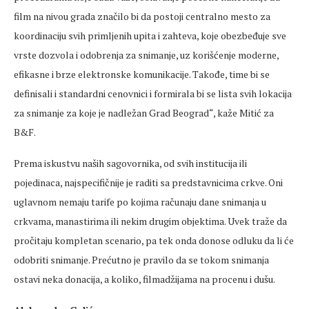
film na nivou grada značilo bi da postoji centralno mesto za
koordinaciju svih primljenih upita i zahteva, koje obezbeđuje sve
vrste dozvola i odobrenja za snimanje, uz korišćenje moderne,
efikasne i brze elektronske komunikacije. Takođe, time bi se
definisali i standardni cenovnici i formirala bi se lista svih lokacija
za snimanje za koje je nadležan Grad Beograd“, kaže Mitić za
B&F.
Prema iskustvu naših sagovornika, od svih institucija ili
pojedinaca, najspecifičnije je raditi sa predstavnicima crkve. Oni
uglavnom nemaju tarife po kojima računaju dane snimanja u
crkvama, manastirima ili nekim drugim objektima. Uvek traže da
pročitaju kompletan scenario, pa tek onda donose odluku da li će
odobriti snimanje. Prećutno je pravilo da se tokom snimanja
ostavi neka donacija, a koliko, filmadžijama na procenu i dušu.