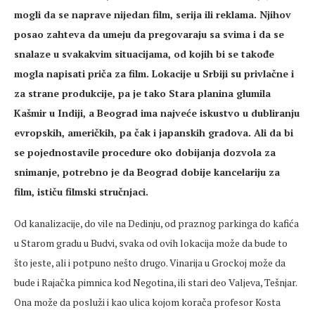
mogli da se naprave nijedan film, serija ili reklama. Njihov
posao zahteva da umeju da pregovaraju sa svima i da se
snalaze u svakakvim situacijama, od kojih bi se takođe
mogla napisati priča za film. Lokacije u Srbiji su privlačne i
za strane produkcije, pa je tako Stara planina glumila
Kašmir u Indiji, a Beograd ima najveće iskustvo u dubliranju
evropskih, američkih, pa čak i japanskih gradova. Ali da bi
se pojednostavile procedure oko dobijanja dozvola za
snimanje, potrebno je da Beograd dobije kancelariju za
film, ističu filmski stručnjaci.
Od kanalizacije, do vile na Dedinju, od praznog parkinga do kafića
u Starom gradu u Budvi, svaka od ovih lokacija može da bude to
što jeste, ali i potpuno nešto drugo. Vinarija u Grockoj može da
bude i Rajačka pimnica kod Negotina, ili stari deo Valjeva, Tešnjar.
Ona može da posluži i kao ulica kojom korača profesor Kosta