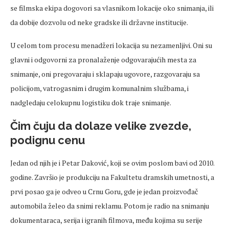
se filmska ekipa dogovori sa vlasnikom lokacije oko snimanja, ili
da dobije dozvolu od neke gradske ili državne institucije.
U celom tom procesu menadžeri lokacija su nezamenljivi. Oni su
glavni i odgovorni za pronalaženje odgovarajućih mesta za
snimanje, oni pregovaraju i sklapaju ugovore, razgovaraju sa
policijom, vatrogasnim i drugim komunalnim službama, i
nadgledaju celokupnu logistiku dok traje snimanje.
Čim čuju da dolaze velike zvezde,
podignu cenu
Jedan od njih je i Petar Daković, koji se ovim poslom bavi od 2010.
godine. Završio je produkciju na Fakultetu dramskih umetnosti, a
prvi posao ga je odveo u Crnu Goru, gde je jedan proizvođač
automobila želeo da snimi reklamu. Potom je radio na snimanju
dokumentaraca, serija i igranih filmova, među kojima su serije