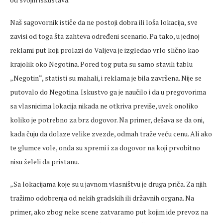
Naš sagovornik ističe da ne postoji dobra ili loša lokacija, sve
zavisi od toga šta zahteva određeni scenario. Pa tako, u jednoj
reklami put koji prolazi do Valjeva je izgledao vrlo slično kao
krajolik oko Negotina. Pored tog puta su samo stavili tablu
„Negotin“, statisti su mahali, i reklama je bila završena. Nije se
putovalo do Negotina. Iskustvo ga je naučilo i da u pregovorima
sa vlasnicima lokacija nikada ne otkriva previše, uvek onoliko
koliko je potrebno za brz dogovor. Na primer, dešava se da oni,
kada čuju da dolaze velike zvezde, odmah traže veću cenu. Ali ako
te glumce vole, onda su spremi i za dogovor na koji prvobitno
nisu želeli da pristanu.
„Sa lokacijama koje su u javnom vlasništvu je druga priča. Za njih
tražimo odobrenja od nekih gradskih ili državnih organa. Na
primer, ako zbog neke scene zatvaramo put kojim ide prevoz na