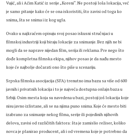
Vujić, ali i Aćim Katić iz serije „Koreni“. Ne postoji loša lokacija, već
je samo pitanje kako će se ona iskoristiti, što zavisi od toga ko
snima, šta se snima i iz kog ugla.
Ovako u najkraćem opisuju svoj posao iskusni stručnjaci u
filmskoj industriji koji biraju lokacije za snimanje. Bez njih ne bi
mogli da se naprave nijedan film, serija ili reklama. Pre nego što
dođe kompletna filmska ekipa, njihov posao je da nađu mesto
koje će najbolje dočarati ono što piše u scenariju.
Srpska filmska asocijacija (SFA) trenutno ima bazu sa više od 600
javnih i privatnih lokacija i to je najveća dostupna onlajn baza u
Srbiji. Osim mesta koja su navedena u bazi, postoji još lokacija koje
nisu javno izlistane, ali se na njima puno snima. Koje će mesto biti
izabrano za snimanje nekog filma, serije ili pojedinih njihovih
delova, zavisi od različitih faktora: šta je zamislio režiser, koliko
novca je planirao producent, ali i od vremena koje je potrebno da