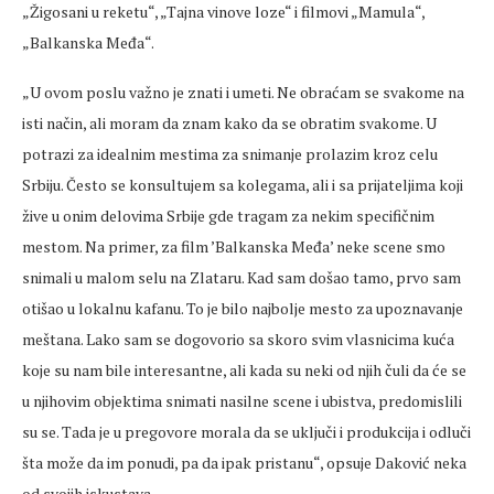
„Žigosani u reketu“, „Tajna vinove loze“ i filmovi „Mamula“,
„Balkanska Međa“.
„U ovom poslu važno je znati i umeti. Ne obraćam se svakome na
isti način, ali moram da znam kako da se obratim svakome. U
potrazi za idealnim mestima za snimanje prolazim kroz celu
Srbiju. Često se konsultujem sa kolegama, ali i sa prijateljima koji
žive u onim delovima Srbije gde tragam za nekim specifičnim
mestom. Na primer, za film ’Balkanska Međa’ neke scene smo
snimali u malom selu na Zlataru. Kad sam došao tamo, prvo sam
otišao u lokalnu kafanu. To je bilo najbolje mesto za upoznavanje
meštana. Lako sam se dogovorio sa skoro svim vlasnicima kuća
koje su nam bile interesantne, ali kada su neki od njih čuli da će se
u njihovim objektima snimati nasilne scene i ubistva, predomislili
su se. Tada je u pregovore morala da se uključi i produkcija i odluči
šta može da im ponudi, pa da ipak pristanu“, opsuje Daković neka
od svojih iskustava.