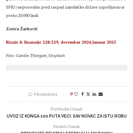
SFRJ i neposredno pred raspad zajedničke države zapošljavao je
preko 20.000 ljudi.
Zorica Žarković
Biznis & finansije 228/229, decembar 2024/januar 2025
Foto: Carolin Thiergart, Unsplash
0 komentara
0
Prethodni članak
UVOZ IZ KONGA 100 PUTA VEĆI: SAV NOVAC ZA ISTU ROBU
Sledeći članak