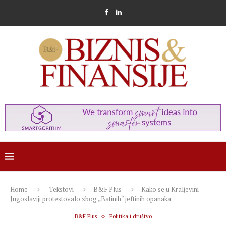
Home
Tekstovi
B&F Plus
Kako se u Kraljevini
Jugoslaviji protestovalo zbog „Batinih“ jeftinih opanaka
B&F Plus
Politika i društvo