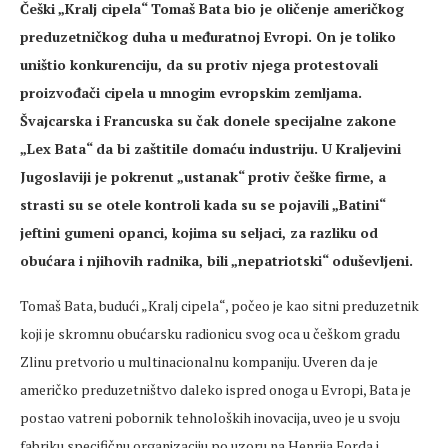
Češki „Kralj cipela“ Tomaš Bata bio je oličenje američkog
preduzetničkog duha u međuratnoj Evropi. On je toliko
uništio konkurenciju, da su protiv njega protestovali
proizvođači cipela u mnogim evropskim zemljama.
Švajcarska i Francuska su čak donele specijalne zakone
„Lex Bata“ da bi zaštitile domaću industriju. U Kraljevini
Jugoslaviji je pokrenut „ustanak“ protiv češke firme, a
strasti su se otele kontroli kada su se pojavili „Batini“
jeftini gumeni opanci, kojima su seljaci, za razliku od
obućara i njihovih radnika, bili „nepatriotski“ oduševljeni.
Tomaš Bata, budući „Kralj cipela“, počeo je kao sitni preduzetnik
koji je skromnu obućarsku radionicu svog oca u češkom gradu
Zlinu pretvorio u multinacionalnu kompaniju. Uveren da je
američko preduzetništvo daleko ispred onoga u Evropi, Bata je
postao vatreni pobornik tehnoloških inovacija, uveo je u svoju
fabriku specifičnu organizaciju po uzoru na Henrija Forda i