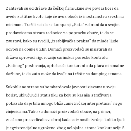
Zahtevali su od države da češkoj firmi ukine sve povlastice i da
uvede zaštitne kvote koje će uvoz obuće iz inostranstva svesti na
minimum. Tražili su i da se kompaniji „Bata“ zabrani da u svojim
prodavnicama otvara radionice za popravku obuće, te da se
zaustavi, kako su tvrdili, „izrabljivačka praksa“ da mlade ljude
odvodi na obuke u Zlin. Domaći proizvođači su insistirali da
država sprovodi rigorozniju carinsku i poresku kontrolu
„Batinog“ poslovanja, optužujući konkurenta da plaća minimalne
dažbine, te da zato može da izađe na tržište sa damping cenama.
Sukobljene strane su bombardovale javnost izjavama u svoju
korist, uključujući i statistiku za koju su kasnija istraživanja
pokazala da je bila mnogo bliža „umetničkoj interpretaciji“ nego
činjenicama. Tako su domaći proizvođači obuće, na primer,
značajno preuveličali svoj broj kada su iznosili tvrdnje koliko ljudi
je egzistencijalno ugroženo zbog nelojalne strane konkurencije. S