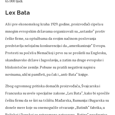
65.000 ljudi.
Lex Bata
Ali i pre ekonomskog kraha 1929. godine, proizvođači cipela u
mnogim evropskim državama organizovali su „ustanke“ protiv
češke firme, sa optužbama da svojim načinom poslovanja
predstavlja nelojalnu konkurenciju i da „amerikanizuje“ Evropu.
Protesti su počeli u Nemačkoj i prvo su se proširili na Englesku,
skandinavske države i Jugoslaviju, a zatim na druge evropske i
bliskoistočne zemlje. Pobune su pratili negativni napisi u
novinama, ulični pamfleti, pa čak i „anti-Bata“ knjige.
Zbog ogromnog pritiska domaćih proizvođača, Švajcarska i
Francuska su uvele specijalne zakone „Lex Bata“, kako bi sprečile
češku firmu da se širi na tržištu. Mađarska, Rumunija i Bugarska su
donele mere koje su onemogućile otvaranje „Batinih“ fabrika, u
Poljskoj i Danskoj su privremeno zatvorene „Batine“ prodavnice,