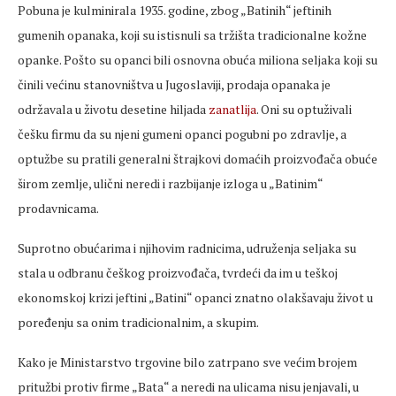
Pobuna je kulminirala 1935. godine, zbog „Batinih“ jeftinih
gumenih opanaka, koji su istisnuli sa tržišta tradicionalne kožne
opanke. Pošto su opanci bili osnovna obuća miliona seljaka koji su
činili većinu stanovništva u Jugoslaviji, prodaja opanaka je
održavala u životu desetine hiljada
zanatlija
. Oni su optuživali
češku firmu da su njeni gumeni opanci pogubni po zdravlje, a
optužbe su pratili generalni štrajkovi domaćih proizvođača obuće
širom zemlje, ulični neredi i razbijanje izloga u „Batinim“
prodavnicama.
Suprotno obućarima i njihovim radnicima, udruženja seljaka su
stala u odbranu češkog proizvođača, tvrdeći da im u teškoj
ekonomskoj krizi jeftini „Batini“ opanci znatno olakšavaju život u
poređenju sa onim tradicionalnim, a skupim.
Kako je Ministarstvo trgovine bilo zatrpano sve većim brojem
pritužbi protiv firme „Bata“ a neredi na ulicama nisu jenjavali, u