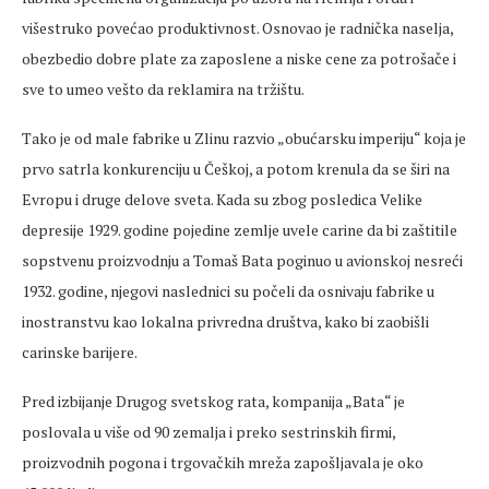
višestruko povećao produktivnost. Osnovao je radnička naselja,
obezbedio dobre plate za zaposlene a niske cene za potrošače i
sve to umeo vešto da reklamira na tržištu.
Tako je od male fabrike u Zlinu razvio „obućarsku imperiju“ koja je
prvo satrla konkurenciju u Češkoj, a potom krenula da se širi na
Evropu i druge delove sveta. Kada su zbog posledica Velike
depresije 1929. godine pojedine zemlje uvele carine da bi zaštitile
sopstvenu proizvodnju a Tomaš Bata poginuo u avionskoj nesreći
1932. godine, njegovi naslednici su počeli da osnivaju fabrike u
inostranstvu kao lokalna privredna društva, kako bi zaobišli
carinske barijere.
Pred izbijanje Drugog svetskog rata, kompanija „Bata“ je
poslovala u više od 90 zemalja i preko sestrinskih firmi,
proizvodnih pogona i trgovačkih mreža zapošljavala je oko