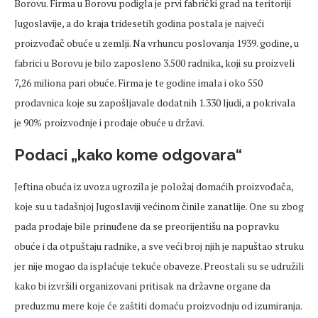
Borovu. Firma u Borovu podigla je prvi fabrički grad na teritoriji
Jugoslavije, a do kraja tridesetih godina postala je najveći
proizvođač obuće u zemlji. Na vrhuncu poslovanja 1939. godine, u
fabrici u Borovu je bilo zaposleno 3.500 radnika, koji su proizveli
7,26 miliona pari obuće. Firma je te godine imala i oko 550
prodavnica koje su zapošljavale dodatnih 1.330 ljudi, a pokrivala
je 90% proizvodnje i prodaje obuće u državi.
Podaci „kako kome odgovara“
Jeftina obuća iz uvoza ugrozila je položaj domaćih proizvođača,
koje su u tadašnjoj Jugoslaviji većinom činile zanatlije. One su zbog
pada prodaje bile prinuđene da se preorijentišu na popravku
obuće i da otpuštaju radnike, a sve veći broj njih je napuštao struku
jer nije mogao da isplaćuje tekuće obaveze. Preostali su se udružili
kako bi izvršili organizovani pritisak na državne organe da
preduzmu mere koje će zaštiti domaću proizvodnju od izumiranja.