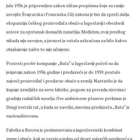
julu 1936. je pripremljen zakon sličan propisima koje su ranije
usvojile Švajcarska i Francuska. Cilj zakona je bio da spreči dalju
ekspanziju češkog proizvođača obuće u Jugoslaviji i obezbedi
uslove za opstanak domaćih zanatlija. Međutim, ovaj predlog
nikada nije usvojen, a javnost je ostala uskraćena za bilo kakvo
objašnjenje zašto to nije učinjeno.
Protesti protiv kompanije „Bata“ u Jugoslaviji počeli su da
jenjavaju nakon 1936. godine i preduzeće je do 1939. postalo
najveći proizvođač i prodavac obuće u zemlji. Nastavilo je da
kupuje zemljište za nove fabrike, pogone za preradu sirovina i
gradnju radničkih naselja. Ove ambiciozne planove prekinuo je
Drugi svetski rat, a kada se završio, imovina preduzeća „Bata“ je
nacionalizovana.
Fabrika u Borovu je preimenovana u jugoslovenski kombinat
gume i obuće, koji se razvio u jedno od deset najvećih preduzeća u