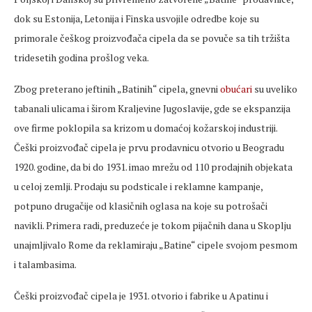
dok su Estonija, Letonija i Finska usvojile odredbe koje su
primorale češkog proizvođača cipela da se povuče sa tih tržišta
tridesetih godina prošlog veka.
Zbog preterano jeftinih „Batinih“ cipela, gnevni
obućari
su uveliko
tabanali ulicama i širom Kraljevine Jugoslavije, gde se ekspanzija
ove firme poklopila sa krizom u domaćoj kožarskoj industriji.
Češki proizvođač cipela je prvu prodavnicu otvorio u Beogradu
1920. godine, da bi do 1931. imao mrežu od 110 prodajnih objekata
u celoj zemlji. Prodaju su podsticale i reklamne kampanje,
potpuno drugačije od klasičnih oglasa na koje su potrošači
navikli. Primera radi, preduzeće je tokom pijačnih dana u Skoplju
unajmljivalo Rome da reklamiraju „Batine“ cipele svojom pesmom
i talambasima.
Češki proizvođač cipela je 1931. otvorio i fabrike u Apatinu i