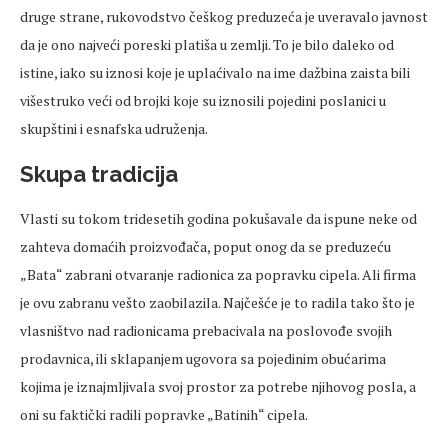
druge strane, rukovodstvo češkog preduzeća je uveravalo javnost
da je ono najveći poreski platiša u zemlji. To je bilo daleko od
istine, iako su iznosi koje je uplaćivalo na ime dažbina zaista bili
višestruko veći od brojki koje su iznosili pojedini poslanici u
skupštini i esnafska udruženja.
Skupa tradicija
Vlasti su tokom tridesetih godina pokušavale da ispune neke od
zahteva domaćih proizvođača, poput onog da se preduzeću
„Bata“ zabrani otvaranje radionica za popravku cipela. Ali firma
je ovu zabranu vešto zaobilazila. Najčešće je to radila tako što je
vlasništvo nad radionicama prebacivala na poslovođe svojih
prodavnica, ili sklapanjem ugovora sa pojedinim obućarima
kojima je iznajmljivala svoj prostor za potrebe njihovog posla, a
oni su faktički radili popravke „Batinih“ cipela.