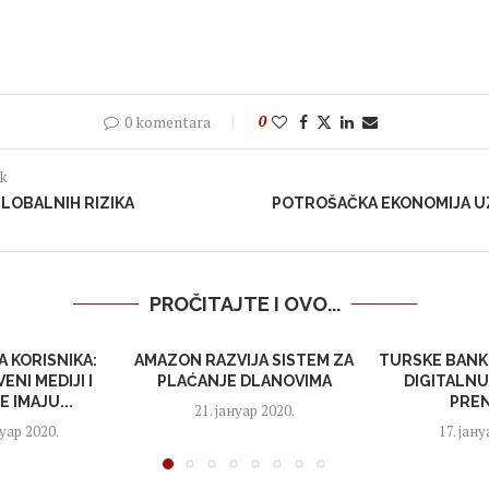
0 komentara
0
ak
GLOBALNIH RIZIKA
POTROŠAČKA EKONOMIJA U
PROČITAJTE I OVO...
A KORISNIKA:
AMAZON RAZVIJA SISTEM ZA
TURSKE BANK
ENI MEDIJI I
PLAĆANJE DLANOVIMA
DIGITALNU
 IMAJU...
PREN
21. јануар 2020.
уар 2020.
17. јану