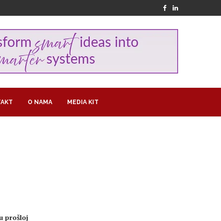
AKT
O NAMA
MEDIA KIT
u prošloj