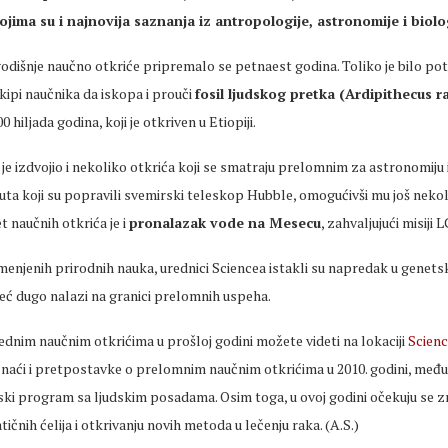
ojima su i najnovija saznanja iz antropologije, astronomije i biolo
odišnje naučno otkriće pripremalo se petnaest godina. Toliko je bilo po
ipi naučnika da iskopa i prouči
fosil ljudskog pretka (Ardipithecus 
00 hiljada godina, koji je otkriven u Etiopiji.
je izdvojio i nekoliko otkrića koji se smatraju prelomnim za astronomiju 
auta koji su popravili svemirski teleskop Hubble, omogućivši mu još nekol
 naučnih otkrića je i
pronalazak vode na Mesecu
, zahvaljujući misiji
enjenih prirodnih nauka, urednici Sciencea istakli su napredak u genetsko
već dugo nalazi na granici prelomnih uspeha.
rednim naučnim otkrićima u prošloj godini možete videti na lokaciji
Scien
 naći i pretpostavke o prelomnim naučnim otkrićima u 2010. godini, među 
ki program sa ljudskim posadama. Osim toga, u ovoj godini očekuju se zn
tičnih ćelija i otkrivanju novih metoda u lečenju raka. (A.S.)