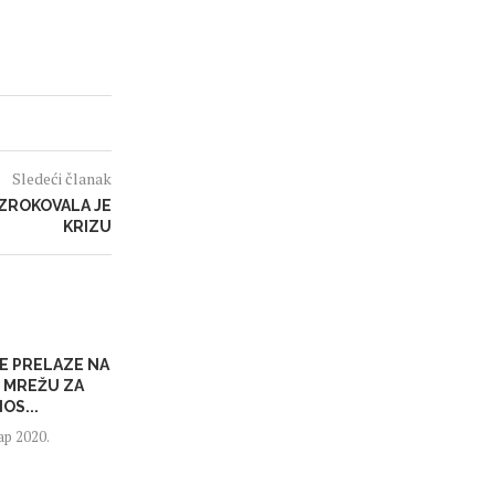
Sledeći članak
ZROKOVALA JE
KRIZU
E PRELAZE NA
TELEFON UMESTO
SRPSKE IN
 MREŽU ZA
NOVČANIKA
ZDRAVSTVU 
OS...
MREŽI I
17. јануар 2020.
ар 2020.
15. јану