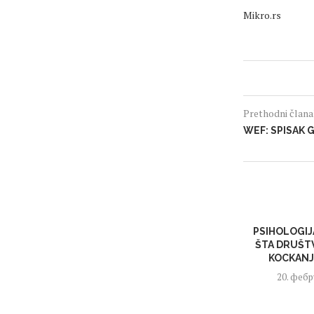
Mikro.rs
Prethodni član
WEF: SPISAK 
PSIHOLOGIJ
ŠTA DRUŠTV
KOCKANJE
20. фебр