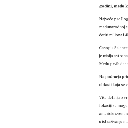
godini
, među k
Najveće prošlog
međunarodnoj ek
četiri miliona i 4
Časopis Science 
je misija astron
Među prvih deset
Na području prim
oblasti koja se 
Više detalja o v
lokaciji se mogu
američki svemirs
u istraživanju ma