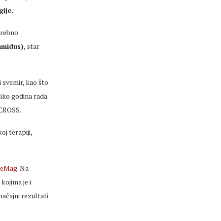
gije.
trebno
ramidus)
, star
i svemir, kao što
iko godina rada.
 LCROSS.
j terapiji,
ceMag
. Na
kojima je i
ačajni rezultati