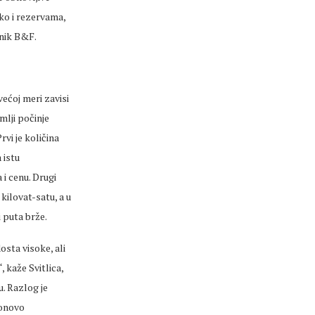
ako i rezervama,
rnik B&F.
većoj meri zavisi
mlji počinje
rvi je količina
 istu
 i cenu. Drugi
kilovat-satu, a u
i puta brže.
osta visoke, ali
, kaže Svitlica,
u. Razlog je
ponovo