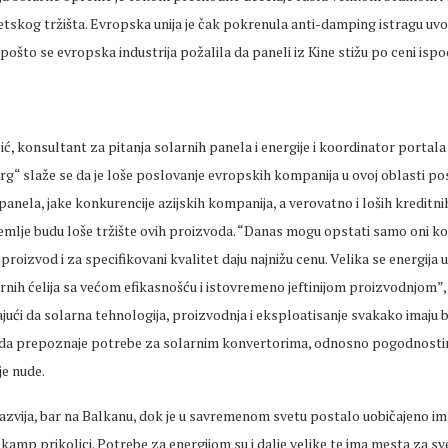
etskog tržišta. Evropska unija je čak pokrenula anti-damping istragu uv
pošto se evropska industrija požalila da paneli iz Kine stižu po ceni ispo
ć, konsultant za pitanja solarnih panela i energije i koordinator portala
rg“ slaže se da je loše poslovanje evropskih kompanija u ovoj oblasti p
 panela, jake konkurencije azijskih kompanija, a verovatno i loših kreditni
zemlje budu loše tržište ovih proizvoda. “Danas mogu opstati samo oni ko
proizvod i za specifikovani kvalitet daju najnižu cenu. Velika se energija 
arnih ćelija sa većom efikasnošću i istovremeno jeftinijom proizvodnjom”,
jući da solarna tehnologija, proizvodnja i eksploatisanje svakako imaju 
 da prepoznaje potrebe za solarnim konvertorima, odnosno pogodnosti
e nude.
razvija, bar na Balkanu, dok je u savremenom svetu postalo uobičajeno im
li kamp prikolici. Potrebe za energijom su i dalje velike te ima mesta za s