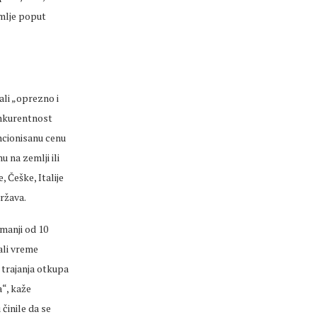
emlje poput
ali „oprezno i
konkurentnost
encionisanu cenu
u na zemlji ili
 Češke, Italije
država.
manji od 10
ali vreme
 trajanja otkupa
a“, kaže
 činile da se