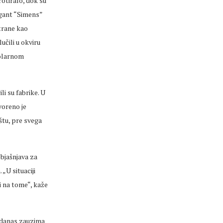
otiralo, dok su
igant “Simens”
ktrane kao
učili u okviru
solarnom
li su fabrike. U
voreno je
štu, pre svega
bjašnjava za
„U situaciji
i na tome“, kaže
 danas zauzima