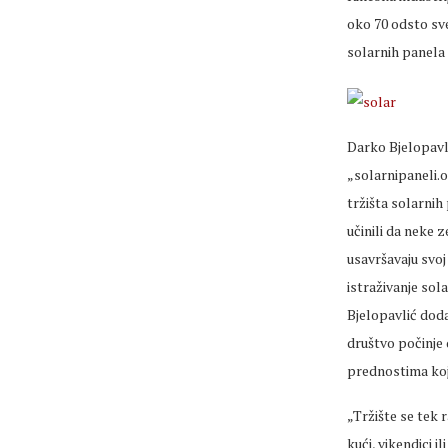
oko 70 odsto sv
solarnih panela 
Darko Bjelopavli
„solarnipaneli.o
tržišta solarnih
učinili da neke 
usavršavaju svoj 
istraživanje sol
Bjelopavlić doda
društvo počinje
prednostima koj
„Tržište se tek 
kući, vikendici i