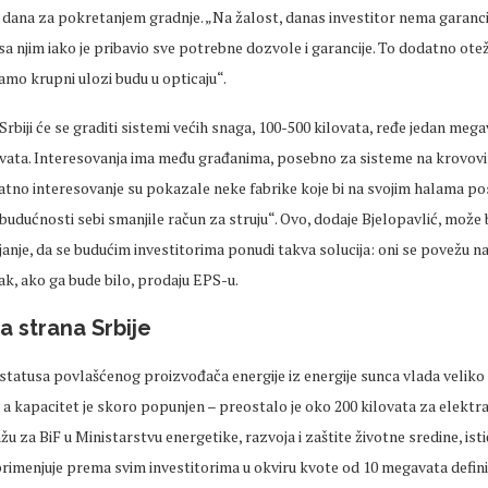
 dana za pokretanjem gradnje. „Na žalost, danas investitor nema garanci
sa njim iako je pribavio sve potrebne dozvole i garancije. To dodatno otež
 samo krupni ulozi budu u opticaju“.
biji će se graditi sistemi većih snaga, 100-500 kilovata, ređe jedan megava
lovata. Interesovanja ima među građanima, posebno za sisteme na krovov
atno interesovanje su pokazale neke fabrike koje bi na svojim halama po
 budućnosti sebi smanjile račun za struju“. Ovo, dodaje Bjelopavlić, može 
anje, da se budućim investitorima ponudi takva solucija: oni se povežu na
šak, ako ga bude bilo, prodaju EPS-u.
 strana Srbije
 statusa povlašćenog proizvođača energije iz energije sunca vlada veliko
, a kapacitet je skoro popunjen – preostalo je oko 200 kilovata za elektr
žu za BiF u Ministarstvu energetike, razvoja i zaštite životne sredine, istič
imenjuje prema svim investitorima u okviru kvote od 10 megavata defin