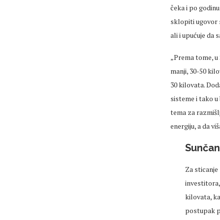
čeka i po godinu
sklopiti ugovor 
ali i upućuje da
„Prema tome, u Sr
manji, 30-50 ki
30 kilovata. Dod
sisteme i tako u
tema za razmišlj
energiju, a da vi
Sunčana
Za sticanje
investitora
kilovata, ka
postupak pr