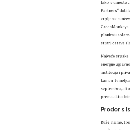
Iako je umesto 
Partners“ dobila
crpljenje sunčev
GreenMonkeys sav
planiraju solarn
strani ostave sl
Najveće srpske 
energije uglavn
institucija i pr
kamen-temeljca z
septembru, ali o
prema aktuelnim 
Prodor s i
Ruže, naime, tr