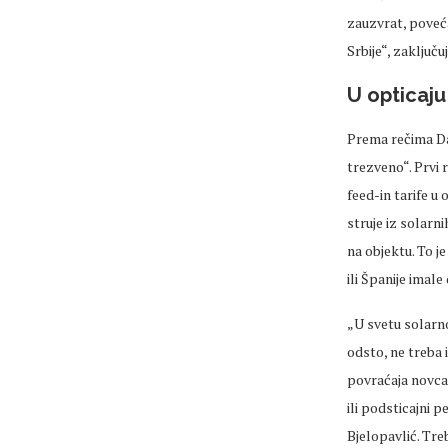
zauzvrat, poveća
Srbije“, zaključuj
U opticaju
Prema rečima Dar
trezveno“. Prvi 
feed-in tarife u
struje iz solarni
na objektu. To j
ili Španije imale
„U svetu solarno
odsto, ne treba
povraćaja novca 
ili podsticajni pe
Bjelopavlić. Tre