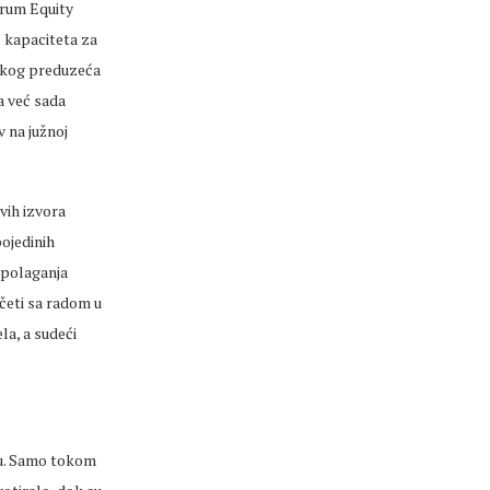
urum Equity
e kapaciteta za
tskog preduzeća
a već sada
v na južnoj
vih izvora
ojedinih
m polaganja
četi sa radom u
la, a sudeći
du. Samo tokom