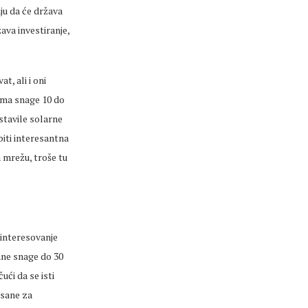
ju da će država
ava investiranje,
t, ali i oni
ima snage 10 do
stavile solarne
biti interesantna
 mrežu, troše tu
 interesovanje
ane snage do 30
ući da se isti
isane za