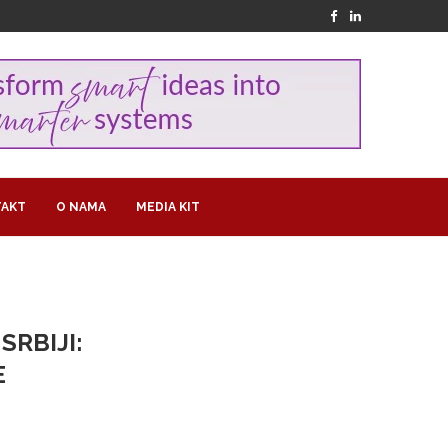
AKT
O NAMA
MEDIA KIT
RBIJI:
E