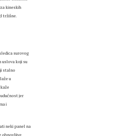
oza kineskih
d tržišne.
osledica surovog
h uslova koji su
ji stalno
ulaže u
 kaže
budućnost jer
ma i
ati neki panel na
ve obnovljive