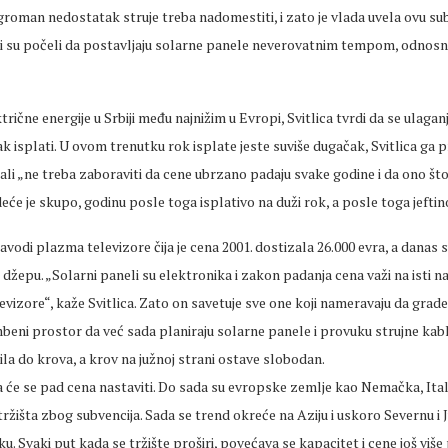
groman nedostatak struje treba nadomestiti, i zato je vlada uvela ovu sub
ci su počeli da postavljaju solarne panele neverovatnim tempom, odnosno
trične energije u Srbiji među najnižim u Evropi, Svitlica tvrdi da se ulagan
ak isplati. U ovom trenutku rok isplate jeste suviše dugačak, Svitlica ga 
 ali „ne treba zaboraviti da cene ubrzano padaju svake godine i da ono što
deće je skupo, godinu posle toga isplativo na duži rok, a posle toga jeftin
vodi plazma televizore čija je cena 2001. dostizala 26.000 evra, a danas 
džepu. „Solarni paneli su elektronika i zakon padanja cena važi na isti na
evizore“, kaže Svitlica. Zato on savetuje sve one koji nameravaju da grade 
mbeni prostor da već sada planiraju solarne panele i provuku strujne kab
ila do krova, a krov na južnoj strani ostave slobodan.
 će se pad cena nastaviti. Do sada su evropske zemlje kao Nemačka, Italij
ržišta zbog subvencija. Sada se trend okreće na Aziju i uskoro Severnu i 
u. Svaki put kada se tržište proširi, povećava se kapacitet i cene još više 