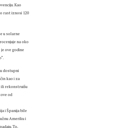
venciju. Kao
 rast iznosi 120
je u solarne
procenjuje na oko
 je ove godine
o“.
su dostupni
čin kao i za
ili rekonstruišu
love od
a i Španija bile
Južnu Ameriku i
padaju. To,