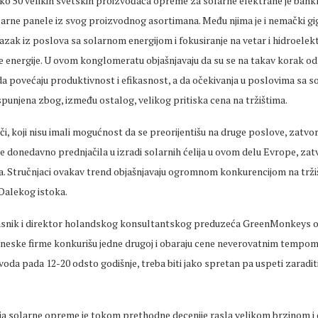
ko 50 velikih svetskih proizvođača opreme za solarne elektrane je bankr
olarne panele iz svog proizvodnog asortimana. Među njima je i nemački g
izlazak iz poslova sa solarnom energijom i fokusiranje na vetar i hidroele
e energije. U ovom konglomeratu objašnjavaju da su se na takav korak odl
 da povećaju produktivnost i efikasnost, a da očekivanja u poslovima sa 
spunjena zbog, između ostalog, velikog pritiska cena na tržištima.
i, koji nisu imali mogućnost da se preorijentišu na druge poslove, zatvori
je donedavno prednjačila u izradi solarnih ćelija u ovom delu Evrope, zat
. Stručnjaci ovakav trend objašnjavaju ogromnom konkurencijom na trži
Dalekog istoka.
vlasnik i direktor holandskog konsultantskog preduzeća GreenMonkeys o
neske firme konkurišu jedne drugoj i obaraju cene neverovatnim tempom. 
oda pada 12-20 odsto godišnje, treba biti jako spretan pa uspeti zaradit
ija solarne opreme je tokom prethodne decenije rasla velikom brzinom i