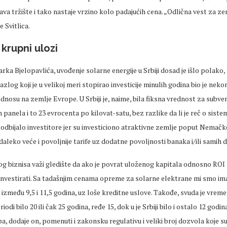
va tržište i tako nastaje vrzino kolo padajućih cena. „Odlična vest za z
e Svitlica.
 krupni ulozi
ka Bjelopavlića, uvođenje solarne energije u Srbiji dosad je išlo polako, 
razlog koji je u velikoj meri stopirao investicije minulih godina bio je ne
 odnosu na zemlje Evrope. U Srbiji je, naime, bila fiksna vrednost za subv
h panela i to 23 evrocenta po kilovat-satu, bez razlike da li je reč o sistem
e odbijalo investitore jer su investiciono atraktivne zemlje poput Nemačke,
 daleko veće i povoljnije tarife uz dodatne povoljnosti banaka i/ili samih 
g biznisa važi gledište da ako je povrat uloženog kapitala odnosno ROI 
 investirati. Sa tadašnjim cenama opreme za solarne elektrane mi smo im
između 9,5 i 11,5 godina, uz loše kreditne uslove. Takođe, svuda je vreme
riodi bilo 20 ili čak 25 godina, ređe 15, dok u je Srbiji bilo i ostalo 12 godin
ba, dodaje on, pomenuti i zakonsku regulativu i veliki broj dozvola koje su