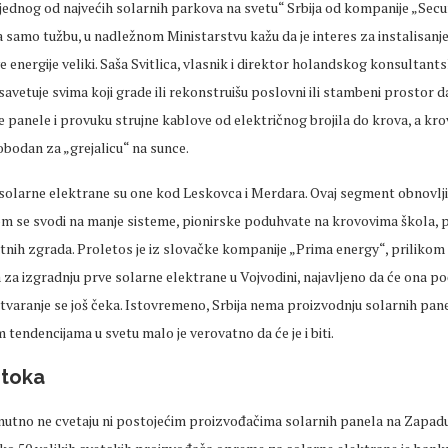
„jednog od najvećih solarnih parkova na svetu“ Srbija od kompanije „Sec
 samo tužbu, u nadležnom Ministarstvu kažu da je interes za instalisanj
e energije veliki. Saša Svitlica, vlasnik i direktor holandskog konsultan
etuje svima koji grade ili rekonstruišu poslovni ili stambeni prostor d
e panele i provuku strujne kablove od električnog brojila do krova, a kro
obodan za „grejalicu“ na sunce.
solarne elektrane su one kod Leskovca i Merdara. Ovaj segment obnovlji
om se svodi na manje sisteme, pionirske poduhvate na krovovima škola, p
ivatnih zgrada. Proletos je iz slovačke kompanije „Prima energy“, priliko
a izgradnju prve solarne elektrane u Vojvodini, najavljeno da će ona po
tvaranje se još čeka. Istovremeno, Srbija nema proizvodnju solarnih pane
tendencijama u svetu malo je verovatno da će je i biti.
stoka
enutno ne cvetaju ni postojećim proizvođačima solarnih panela na Zapa