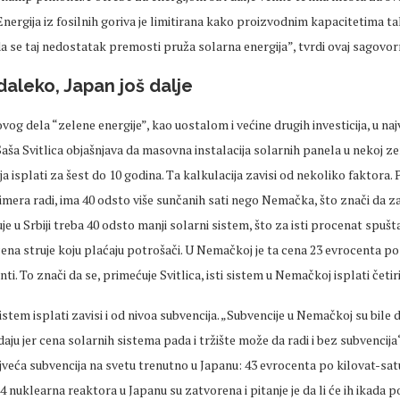
 Energija iz fosilnih goriva je limitirana kako proizvodnim kapacitetima t
 da se taj nedostatak premosti pruža solarna energija”, tvrdi ovaj sagovo
aleko, Japan još dalje
og dela “zelene energije”, kao uostalom i većine drugih investicija, u naj
 Saša Svitlica objašnjava da masovna instalacija solarnih panela u nekoj ze
ja isplati za šest do 10 godina. Ta kalkulacija zavisi od nekoliko faktora. P
primera radi, ima 40 odsto više sunčanih sati nego Nemačka, što znači da za
e u Srbiji treba 40 odsto manji solarni sistem, što za isti procenat spušta
cena struje koju plaćaju potrošači. U Nemačkoj je ta cena 23 evrocenta po 
nti. To znači da se, primećuje Svitlica, isti sistem u Nemačkoj isplati četir
istem isplati zavisi i od nivoa subvencija. „Subvencije u Nemačkoj su bile d
aju jer cena solarnih sistema pada i tržište može da radi i bez subvencija“
ajveća subvencija na svetu trenutno u Japanu: 43 evrocenta po kilovat-sat
4 nuklearna reaktora u Japanu su zatvorena i pitanje je da li će ih ikada 