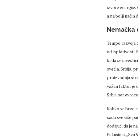
izvore energije.
a najbolji način
Nemačka d
Tempo razvoja ov
od isplativosti.
kada se investici
svetla. Srbija, 
proizvodnju struj
važan faktor je 
Srbiji pet evroce
Koliko se brzo s
sada sve više pad
dodajući da je n
Fukušima. „Sva 5