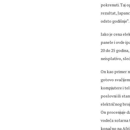
pokrenuti. Taj o
rezultat, Japan
odsto godišnje“.
Iako je cena elek
panele i ovde ip
20 do 25 godina,
neisplativo, sle
On kao primer na
gotovo svačijem 
kompjutere i tel
poslovni ili sta
električnog broj
On procenjuje da
vodeća solarna t
konačno na Afrik