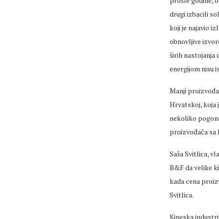
prošle godine, o
drugi izbacili s
koji je najavio 
obnovljive izvor
širih nastojanja
energijom nisu i
Manji proizvođač
Hrvatskoj, koja 
nekoliko pogona
proizvođača sa 
Saša Svitlica, 
B&F da velike ki
kada cena proizv
Svitlica.
Kineska industr