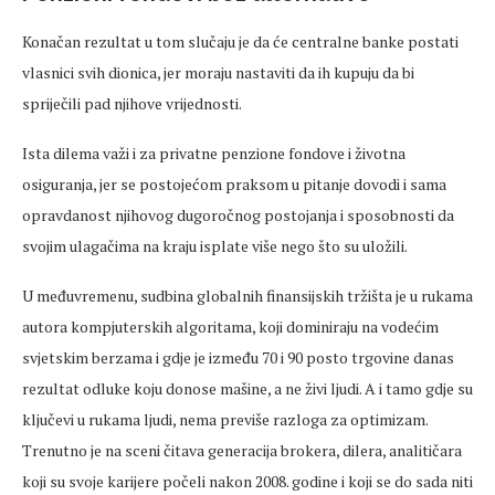
Konačan rezultat u tom slučaju je da će centralne banke postati
vlasnici svih dionica, jer moraju nastaviti da ih kupuju da bi
spriječili pad njihove vrijednosti.
Ista dilema važi i za privatne penzione fondove i životna
osiguranja, jer se postojećom praksom u pitanje dovodi i sama
opravdanost njihovog dugoročnog postojanja i sposobnosti da
svojim ulagačima na kraju isplate više nego što su uložili.
U međuvremenu, sudbina globalnih finansijskih tržišta je u rukama
autora kompjuterskih algoritama, koji dominiraju na vodećim
svjetskim berzama i gdje je između 70 i 90 posto trgovine danas
rezultat odluke koju donose mašine, a ne živi ljudi. A i tamo gdje su
ključevi u rukama ljudi, nema previše razloga za optimizam.
Trenutno je na sceni čitava generacija brokera, dilera, analitičara
koji su svoje karijere počeli nakon 2008. godine i koji se do sada niti