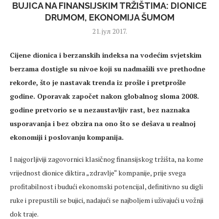
BUJICA NA FINANSIJSKIM TRŽIŠTIMA: DIONICE
DRUMOM, EKONOMIJA ŠUMOM
21. јул 2017.
Cijene dionica i berzanskih indeksa na vodećim svjetskim
berzama dostigle su nivoe koji su nadmašili sve prethodne
rekorde, što je nastavak trenda iz prošle i pretprošle
godine. Oporavak započet nakon globalnog sloma 2008.
godine pretvorio se u nezaustavljiv rast, bez naznaka
usporavanja i bez obzira na ono što se dešava u realnoj
ekonomiji i poslovanju kompanija.
I najgorljiviji zagovornici klasičnog finansijskog tržišta, na kome
vrijednost dionice diktira „zdravlje“ kompanije, prije svega
profitabilnost i budući ekonomski potencijal, definitivno su digli
ruke i prepustili se bujici, nadajući se najboljem i uživajući u vožnji
dok traje.