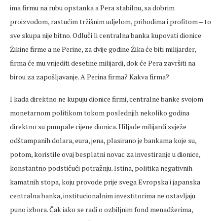
ima firmu na rubu opstanka a Pera stabilnu, sa dobrim
proizvodom, rastućim tržišnim udjelom, prihodima i profitom – to
sve skupa nije bitno. Odluči li centralna banka kupovati dionice
Žikine firme a ne Perine, za dvije godine Žika će biti milijarder,
firma će mu vrijediti desetine milijardi, dok će Pera završiti na
birou za zapošljavanje. A Perina firma? Kakva firma?
I kada direktno ne kupuju dionice firmi, centralne banke svojom
monetarnom politikom tokom poslednjih nekoliko godina
direktno su pumpale cijene dionica. Hiljade milijardi svježe
odštampanih dolara, eura, jena, plasirano je bankama koje su,
potom, koristile ovaj besplatni novac za investiranje u dionice,
konstantno podstičući potražnju. Istina, politika negativnih
kamatnih stopa, koju provode prije svega Evropska i japanska
centralna banka, institucionalnim investitorima ne ostavljaju
puno izbora. Čak iako se radi o ozbiljnim fond menadžerima,