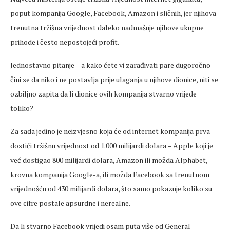
poput kompanija Google, Facebook, Amazon i sličnih, jer njihova
trenutna tržišna vrijednost daleko nadmašuje njihove ukupne
prihode i često nepostojeći profit.
Jednostavno pitanje – a kako ćete vi zarađivati pare dugoročno –
čini se da niko i ne postavlja prije ulaganja u njihove dionice, niti se
ozbiljno zapita da li dionice ovih kompanija stvarno vrijede
toliko?
Za sada jedino je neizvjesno koja će od internet kompanija prva
dostići tržišnu vrijednost od 1.000 milijardi dolara – Apple koji je
već dostigao 800 milijardi dolara, Amazon ili možda Alphabet,
krovna kompanija Google-a, ili možda Facebook sa trenutnom
vrijednošću od 430 milijardi dolara, što samo pokazuje koliko su
ove cifre postale apsurdne i nerealne.
Da li stvarno Facebook vrijedi osam puta više od General