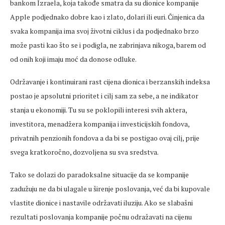
bankom Izraela, koja takođe smatra da su dionice kompanije
Apple podjednako dobre kao i zlato, dolari ili euri. Činjenica da
svaka kompanija ima svoj životni ciklus i da podjednako brzo
može pasti kao što se i podigla, ne zabrinjava nikoga, barem od
od onih koji imaju moć da donose odluke.
Održavanje i kontinuirani rast cijena dionica i berzanskih indeksa
postao je apsolutni prioritet i cilj sam za sebe, a ne indikator
stanja u ekonomiji. Tu su se poklopili interesi svih aktera,
investitora, menadžera kompanija i investicijskih fondova,
privatnih penzionih fondova a da bi se postigao ovaj cilj, prije
svega kratkoročno, dozvoljena su sva sredstva.
Tako se dolazi do paradoksalne situacije da se kompanije
zadužuju ne da bi ulagale u širenje poslovanja, već da bi kupovale
vlastite dionice i nastavile održavati iluziju. Ako se slabašni
rezultati poslovanja kompanije počnu odražavati na cijenu