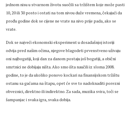
jednom nisu u stvarnom životu suočili sa tržištem koje može pasti
10, 20 ili 30 posto i ostati na tom nivou duže vremena, čekajući da
prođu godine dok se cijene ne vrate na nivo prije pada, ako se
vrate.
Dok se najveći ekonomski eksperiment u dosadašnjoj istoriji
odvija pred našim očima, njegove blagodeti prvenstveno uživaju
oni najbogatiji, koji dan za danom postaju još bogatiji, a obični
smrtnici ne dobijaju ništa. Ako smo išta naučili iz sloma 2008.
godine, to je da ukoliko ponovo kockari na finansijskom tržištu
ostanu sa gaćama na štapu, opet će sve to nadoknaditi porezni
obveznici, direktno ili indirektno. Za sada, muzika svira, toči se
šampanjac i svaka igra, svaka dobija.