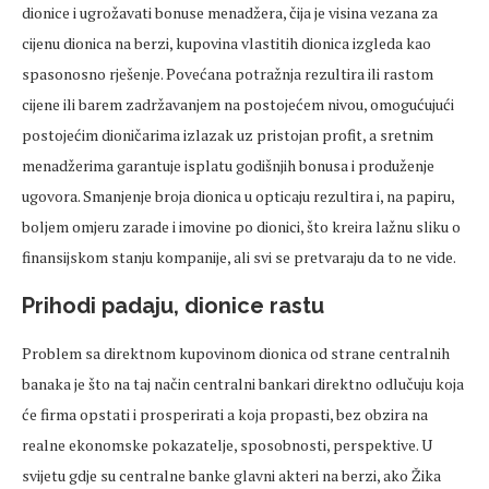
dionice i ugrožavati bonuse menadžera, čija je visina vezana za
cijenu dionica na berzi, kupovina vlastitih dionica izgleda kao
spasonosno rješenje. Povećana potražnja rezultira ili rastom
cijene ili barem zadržavanjem na postojećem nivou, omogućujući
postojećim dioničarima izlazak uz pristojan profit, a sretnim
menadžerima garantuje isplatu godišnjih bonusa i produženje
ugovora. Smanjenje broja dionica u opticaju rezultira i, na papiru,
boljem omjeru zarade i imovine po dionici, što kreira lažnu sliku o
finansijskom stanju kompanije, ali svi se pretvaraju da to ne vide.
Prihodi padaju, dionice rastu
Problem sa direktnom kupovinom dionica od strane centralnih
banaka je što na taj način centralni bankari direktno odlučuju koja
će firma opstati i prosperirati a koja propasti, bez obzira na
realne ekonomske pokazatelje, sposobnosti, perspektive. U
svijetu gdje su centralne banke glavni akteri na berzi, ako Žika