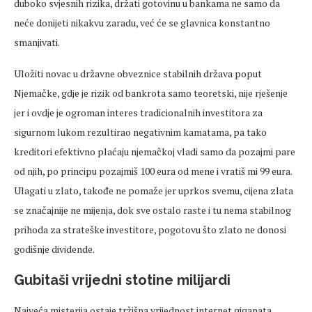
duboko svjesnih rizika, držati gotovinu u bankama ne samo da
neće donijeti nikakvu zaradu, već će se glavnica konstantno
smanjivati.
Uložiti novac u državne obveznice stabilnih država poput
Njemačke, gdje je rizik od bankrota samo teoretski, nije rješenje
jer i ovdje je ogroman interes tradicionalnih investitora za
sigurnom lukom rezultirao negativnim kamatama, pa tako
kreditori efektivno plaćaju njemačkoj vladi samo da pozajmi pare
od njih, po principu pozajmiš 100 eura od mene i vratiš mi 99 eura.
Ulagati u zlato, takođe ne pomaže jer uprkos svemu, cijena zlata
se značajnije ne mijenja, dok sve ostalo raste i tu nema stabilnog
prihoda za strateške investitore, pogotovu što zlato ne donosi
godišnje dividende.
Gubitaši vrijedni stotine milijardi
Najveća misterija ostaje tržišna vrijednost internet giganata,