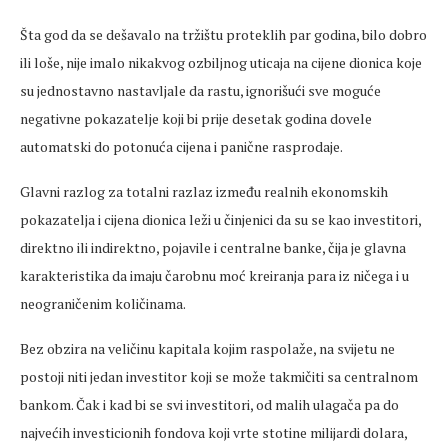
Šta god da se dešavalo na tržištu proteklih par godina, bilo dobro
ili loše, nije imalo nikakvog ozbiljnog uticaja na cijene dionica koje
su jednostavno nastavljale da rastu, ignorišući sve moguće
negativne pokazatelje koji bi prije desetak godina dovele
automatski do potonuća cijena i panične rasprodaje.
Glavni razlog za totalni razlaz između realnih ekonomskih
pokazatelja i cijena dionica leži u činjenici da su se kao investitori,
direktno ili indirektno, pojavile i centralne banke, čija je glavna
karakteristika da imaju čarobnu moć kreiranja para iz ničega i u
neograničenim količinama.
Bez obzira na veličinu kapitala kojim raspolaže, na svijetu ne
postoji niti jedan investitor koji se može takmičiti sa centralnom
bankom. Čak i kad bi se svi investitori, od malih ulagača pa do
najvećih investicionih fondova koji vrte stotine milijardi dolara,