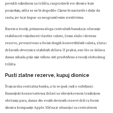
povukli odjednom sa tržišta, rasprodavši sve dionice koje
posjeduju, ništa se ne bi dogodilo. Cijene bi nastavile i dalje da
rastu, jer tu je kupac sa neograničenim sredstvima.
Barem u teoriji, primarna uloga centralnih banaka je očuvanje
stabilnosti vrijednosti vlastite valute, čemu služe i devizne
rezerve, prvenstveno u formi drugih konvertibilnih valuta, zlata i
državnih obveznica stabilnih država. U praksi, ono što se dešava
danas nikada prije nije viđeno niti predviđeno u teoriji slobodnog
tržišta.
Pusti zlatne rezerve, kupuj dionice
Švajcarska centralna banka, a tu se ipak radi o ozbiljnoj i
finansijski konzervativnoj državi sa viševjekovnom tradicijom
obrtanja para, danas dio svojih deviznih rezervi drži i u formi
dionica kompanije Apple. Slična je situacija i sa centralnom