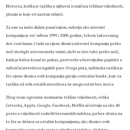
Motorsa, kolika je razlika u njihovoj zvaničnoj tržišnoj vrijednosti,
pitanje je koje svi nastoje izbjeći.
Za one sa malo dužim pamćenjem, euforija oko internet
kompanija je već viđena 1999. i 2000. godine, tokom takozvanog
dot-com buma. I tada su cijene dionica internet kompanija preko
noći dostigle astronomske visine, da bi se isto tako preko noći,
kada je balon konačno pukao, pretvorile u bezvrijedne papiriće a
euforični investitori izgubili pare. Ovoga puta, suštinska razlika je
što cijene dionica ovih kompanija guraju centralne banke, koje za
razliku od svih ostalih investitora ne mogu ostati bez novca.
Zbog svoje ogromne nominalne tržišne vrijednosti, velika
četvorka, Apple, Google, Facebook, Netflix učestvuju sa oko 40
posto u vrijednosti vodećih berzanskih indeksa, pa bez obzira na
to šta se dešava sa ostalim kompanijama, ako dionice ovih
kompanija rastu onda raste i vrijednost indeksa, dodatno