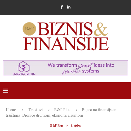
Home
Tekstovi
B&F Plus
Bujica na finansijskim
tržištima: Dionice drumom, ekonomija šumom
B&F Plus
Slajder