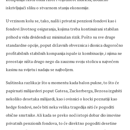
iskrivljujući sliku o stvarnom stanju ekonomije.
U vrzinom kolu se, tako, našli i privatni penzioni fondovi kao i
fondovi životnog osiguranja, kojima treba kontinuirani stabilan
prihod u vidu dividendi uz minimalan rizik. Pošto su sve druge
standardne opcije, poput državnih obveznica i dionica dugoročno
profitabilnih stabilnih kompanija ispale iz kombinacije, i njima ne
preostaje ništa drugo nego da zauzmu svoju stolicu u najvećem
kasinu na svijetu i nadaju se najboljem.
Suštinska razlika je što u momentu kada balon pukne, to što će
papirnati milijarderi poput Gatesa, Zuckerberga, Bezosa izgubiti
nekoliko desetaka milijardi, kao i ovisnici o kocki poznatiji kao
hedge fondovi, neće biti neka velika tragedija niti će pogoditi
obične smrtnike. Ali kada se preko noći istopi dobar dio imovine
privatnih penzionih fondova, to će direktno pogoditi desetine