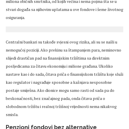
miliona običnih smrtnika, od kojih većina i nema pojma šta se u
stvari događa sa njihovim uplatama u ove fondove i šeme životnog
osiguranja.
Centralni bankari su takođe svjesni ovog rizika, ali su se našli u
nemogućoj poziciji. Ako prekinu sa štampanjem para, neminovno
slijedi drastičan pad na finansijskim tržištima sa direktnim
posljedicama za čitavu ekonomiju i milione građana. Ukoliko
nastave kao i do sada, čitava priča o finansijskom tržištu koje služi
kao regulator i nagrađuje sposobne a kažnjava nesposobne
postaje smiješna. Ako dionice mogu samo rasti od sada pa do
beskonačnosti, bez značajnog pada, onda čitava priča o
slobodnom tržištu i realnoj tržišnoj vrijednosti nema nikakvog
smisla.
Penzioni fondovi bez alternative