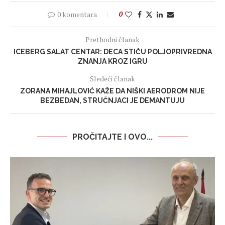
0 komentara
0
Prethodni članak
ICEBERG SALAT CENTAR: DECA STIČU POLJOPRIVREDNA
ZNANJA KROZ IGRU
Sledeći članak
ZORANA MIHAJLOVIĆ KAŽE DA NIŠKI AERODROM NIJE
BEZBEDAN, STRUČNJACI JE DEMANTUJU
PROČITAJTE I OVO...