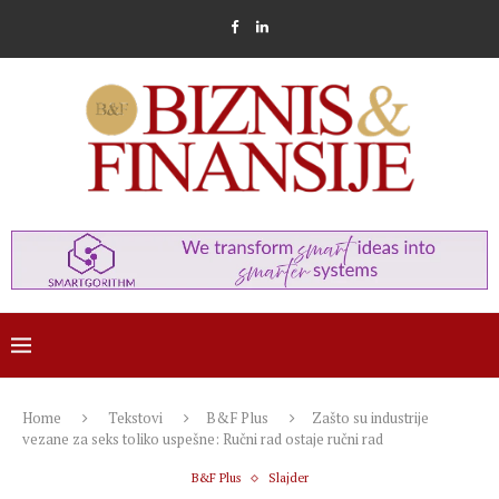
Home
Tekstovi
B&F Plus
Zašto su industrije
vezane za seks toliko uspešne: Ručni rad ostaje ručni rad
B&F Plus
Slajder