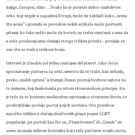
knjige, časopisi, slike…. Svako ko je posetio dobro snabdeven
seks-šop negde u zapadnoj Evropi, može da zaključi kako „nema
šta nema“ i premda se povodom nekih artikala može postaviti
pitanje ko tako nešto može da koristi, ne treba smetnuti s uma da
u seks prodavnicama vladaju stroga tržišna pravila – prodaje se
ono što se traži u velikom broju.
Internet je iznedrio još jednu značajnu delatnost: lako i brzo
upoznavanje partnera za seks, umesto da se traže, kao nekada,
preko „malih oglasa“ u štampi. Danas postoji bezbroj sajtova za
te namene, koji funkcionišu po istom ekonomskom principu: što
je teže da se korisnici međusobno upoznaju u stvarnom životu, to
profitabilnije posluje portal koji ih servisira. Ovo pravilo je
naročito vidljivo u slučaju društvenih grupa poput LGBT
populacije, pa portali kao što su „Planetromeo“ ili „Grindr“ ne
samo da imaju milione korisnika koji traže partnere svojih snova,