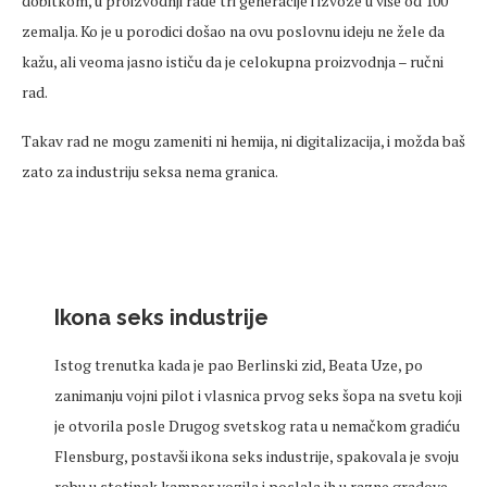
dobitkom, u proizvodnji rade tri generacije i izvoze u više od 100
zemalja. Ko je u porodici došao na ovu poslovnu ideju ne žele da
kažu, ali veoma jasno ističu da je celokupna proizvodnja – ručni
rad.
Takav rad ne mogu zameniti ni hemija, ni digitalizacija, i možda baš
zato za industriju seksa nema granica.
Ikona seks industrije
Istog trenutka kada je pao Berlinski zid, Beata Uze, po
zanimanju vojni pilot i vlasnica prvog seks šopa na svetu koji
je otvorila posle Drugog svetskog rata u nemačkom gradiću
Flensburg, postavši ikona seks industrije, spakovala je svoju
robu u stotinak kamper vozila i poslala ih u razne gradove