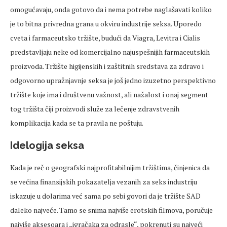
omogućavaju, onda gotovo da i nema potrebe naglašavati koliko
je to bitna privredna grana u okviru industrije seksa. Uporedo
cveta i farmaceutsko tržište, budući da Viagra, Levitra i Cialis
predstavljaju neke od komercijalno najuspešnijih farmaceutskih
proizvoda. Tržište higijenskih i zaštitnih sredstava za zdravo i
odgovorno upražnjavnje seksa je još jedno izuzetno perspektivno
tržište koje ima i društvenu važnost, ali nažalost i onaj segment
tog tržišta čiji proizvodi služe za lečenje zdravstvenih
komplikacija kada se ta pravila ne poštuju.
Idelogija seksa
Kada je reč o geografski najprofitabilnijim tržištima, činjenica da
se većina finansijskih pokazatelja vezanih za seks industriju
iskazuje u dolarima već sama po sebi govori da je tržište SAD
daleko najveće. Tamo se snima najviše erotskih filmova, poručuje
najviše aksesoara i „igračaka za odrasle“, pokrenuti su najveći