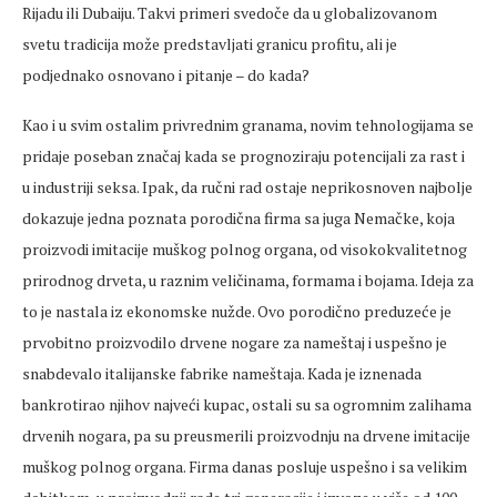
Rijadu ili Dubaiju. Takvi primeri svedoče da u globalizovanom
svetu tradicija može predstavljati granicu profitu, ali je
podjednako osnovano i pitanje – do kada?
Kao i u svim ostalim privrednim granama, novim tehnologijama se
pridaje poseban značaj kada se prognoziraju potencijali za rast i
u industriji seksa. Ipak, da ručni rad ostaje neprikosnoven najbolje
dokazuje jedna poznata porodična firma sa juga Nemačke, koja
proizvodi imitacije muškog polnog organa, od visokokvalitetnog
prirodnog drveta, u raznim veličinama, formama i bojama. Ideja za
to je nastala iz ekonomske nužde. Ovo porodično preduzeće je
prvobitno proizvodilo drvene nogare za nameštaj i uspešno je
snabdevalo italijanske fabrike nameštaja. Kada je iznenada
bankrotirao njihov najveći kupac, ostali su sa ogromnim zalihama
drvenih nogara, pa su preusmerili proizvodnju na drvene imitacije
muškog polnog organa. Firma danas posluje uspešno i sa velikim