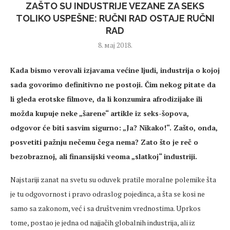
ZAŠTO SU INDUSTRIJE VEZANE ZA SEKS
TOLIKO USPEŠNE: RUČNI RAD OSTAJE RUČNI
RAD
8. мај 2018.
Kada bismo verovali izjavama većine ljudi, industrija o kojoj
sada govorimo definitivno ne postoji. Čim nekog pitate da
li gleda erotske filmove, da li konzumira afrodizijake ili
možda kupuje neke „šarene“ artikle iz seks-šopova,
odgovor će biti sasvim sigurno: „Ja? Nikako!“. Zašto, onda,
posvetiti pažnju nečemu čega nema? Zato što je reč o
bezobraznoj, ali finansijski veoma „slatkoj“ industriji.
Najstariji zanat na svetu su oduvek pratile moralne polemike šta
je tu odgovornost i pravo odraslog pojedinca, a šta se kosi ne
samo sa zakonom, već i sa društvenim vrednostima. Uprkos
tome, postao je jedna od najjačih globalnih industrija, ali iz