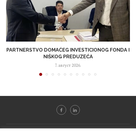
PARTNERSTVO DOMAĆEG INVESTICIONOG FONDA I
NIŠKOG PREDUZEĆA
7. август 2026.
Svi tekstovi sa portala "Biznis i finansije" su u vlasništvu "NIP