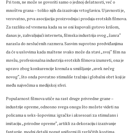
Pri tom, ne može se govoriti samo o jednoj delatnosti, već o
mnoštvu grana – toliko njih da izazivaju vrtoglavicu. U javnosti je,
verovatno, prva asocijacija proizvodnja i prodaja erotskih filmova.
Za razliku od vremena kada su se oni kupovali gotovo krišom,
danas je, zahvaljujući internetu, filmska industrija ovog „žanra“
narasla do neslućenih razmera. Sasvim suprotno predviđanjima
da će u uslovima kada maltene svako može da stavi „svoj“ film na
mrežu, profesionalna industrija erotskih filmova izumreti, ona je
upravo zbog konkurencije krenula u smišljanje „uvek nečeg
novog“, što onda povratno stimuliše tražnju i globalni obrt koji je
među najvećima u medijskoj sferi.
Popularnost filmova utiče na rast druge privredne grane –
industrije opreme, odnosno svega onoga što možete videti na
policama u seks-šopovima: igračke i aksesoari za stimulans i
imitaciju „prirodne opreme“, artikli za dekoraciju i izazivanje
fantazije, modni detalji poput uniformi ili različitih kostima,