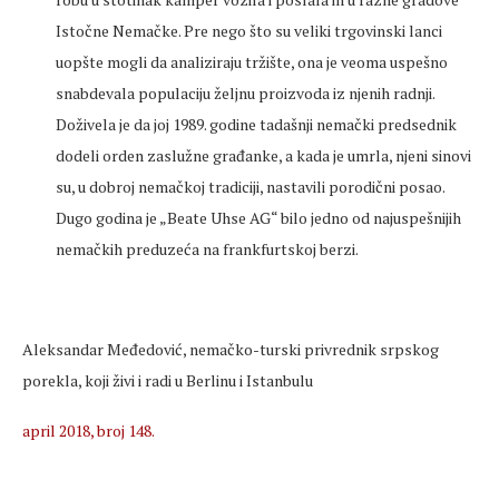
Istočne Nemačke. Pre nego što su veliki trgovinski lanci
uopšte mogli da analiziraju tržište, ona je veoma uspešno
snabdevala populaciju željnu proizvoda iz njenih radnji.
Doživela je da joj 1989. godine tadašnji nemački predsednik
dodeli orden zaslužne građanke, a kada je umrla, njeni sinovi
su, u dobroj nemačkoj tradiciji, nastavili porodični posao.
Dugo godina je „Beate Uhse AG“ bilo jedno od najuspešnijih
nemačkih preduzeća na frankfurtskoj berzi.
Aleksandar Međedović, nemačko-turski privrednik srpskog
porekla, koji živi i radi u Berlinu i Istanbulu
april 2018, broj 148.