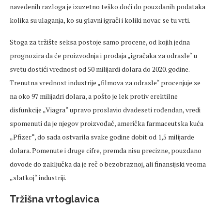
navedenih razloga je izuzetno teško doći do pouzdanih podataka
kolika su ulaganja, ko su glavni igrači i koliki novac se tu vrti.
Stoga za tržište seksa postoje samo procene, od kojih jedna
prognozira da će proizvodnja i prodaja „igračaka za odrasle“ u
svetu dostići vrednost od 50 milijardi dolara do 2020. godine.
Trenutna vrednost industrije „filmova za odrasle“ procenjuje se
na oko 97 milijadri dolara, a pošto je lek protiv erektilne
disfunkcije „Viagra“ upravo proslavio dvadeseti rođendan, vredi
spomenuti da je njegov proizvođač, američka farmaceutska kuća
„Pfizer“, do sada ostvarila svake godine dobit od 1,5 milijarde
dolara. Pomenute i druge cifre, premda nisu precizne, pouzdano
dovode do zaključka da je reč o bezobraznoj, ali finansijski veoma
„slatkoj“ industriji.
Tržišna vrtoglavica