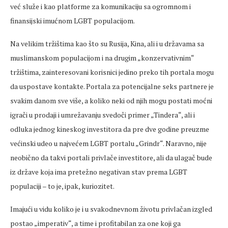
već služe i kao platforme za komunikaciju sa ogromnom i
finansijski imućnom LGBT populacijom.
Na velikim tržištima kao što su Rusija, Kina, ali i u državama sa
muslimanskom populacijom i na drugim „konzervativnim“
tržištima, zainteresovani korisnici jedino preko tih portala mogu
da uspostave kontakte. Portala za potencijalne seks partnere je
svakim danom sve više, a koliko neki od njih mogu postati moćni
igrači u prodaji i umrežavanju svedoči primer „Tindera“, ali i
odluka jednog kineskog investitora da pre dve godine preuzme
većinski udeo u najvećem LGBT portalu „Grindr“. Naravno, nije
neobično da takvi portali privlače investitore, ali da ulagač bude
iz države koja ima pretežno negativan stav prema LGBT
populaciji – to je, ipak, kuriozitet.
Imajući u vidu koliko je i u svakodnevnom životu privlačan izgled
postao „imperativ“, a time i profitabilan za one koji ga