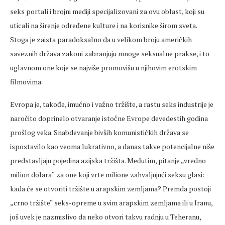
seks portali i brojni mediji specijalizovani za ovu oblast, koji su
uticali na širenje određene kulture i na korisnike širom sveta.
Stoga je zaista paradoksalno da u velikom broju američkih
saveznih država zakoni zabranjuju mnoge seksualne prakse, i to
uglavnom one koje se najviše promovišu u njihovim erotskim
filmovima.
Evropa je, takođe, imućno i važno tržište, a rastu seks industrije je
naročito doprinelo otvaranje istočne Evrope devedestih godina
prošlog veka. Snabdevanje bivših komunističkih država se
ispostavilo kao veoma lukrativno, a danas takve potencijalne niše
predstavljaju pojedina azijska tržišta. Međutim, pitanje „vredno
milion dolara“ za one koji vrte milione zahvaljujući seksu glasi:
kada će se otvoriti tržište u arapskim zemljama? Premda postoji
„crno tržište“ seks-opreme u svim arapskim zemljama ili u Iranu,
još uvek je nazmislivo da neko otvori takvu radnju u Teheranu,