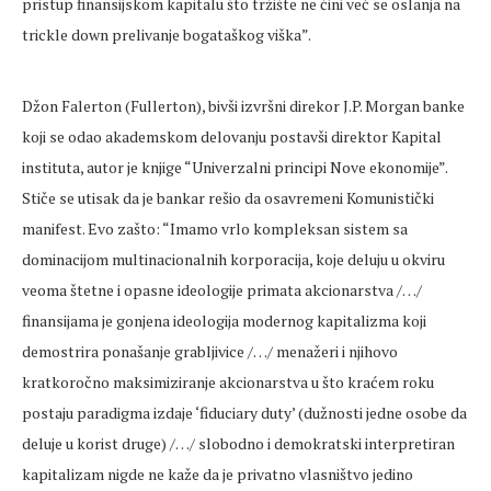
pristup finansijskom kapitalu što tržište ne čini već se oslanja na
trickle down prelivanje bogataškog viška”.
Džon Falerton (Fullerton), bivši izvršni direkor J.P. Morgan banke
koji se odao akademskom delovanju postavši direktor Kapital
instituta, autor je knjige “Univerzalni principi Nove ekonomije”.
Stiče se utisak da je bankar rešio da osavremeni Komunistički
manifest. Evo zašto: “Imamo vrlo kompleksan sistem sa
dominacijom multinacionalnih korporacija, koje deluju u okviru
veoma štetne i opasne ideologije primata akcionarstva /…/
finansijama je gonjena ideologija modernog kapitalizma koji
demostrira ponašanje grabljivice /…/ menažeri i njihovo
kratkoročno maksimiziranje akcionarstva u što kraćem roku
postaju paradigma izdaje ‘fiduciary duty’ (dužnosti jedne osobe da
deluje u korist druge) /…/ slobodno i demokratski interpretiran
kapitalizam nigde ne kaže da je privatno vlasništvo jedino