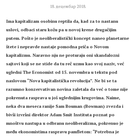
18. децембар 2018.
Ima kapitalizam osobinu reptila da, kad za to nastanu
uslovi, odbaci staru kožu pa u novoj krene drugačijim
putem. Pošto je neoliberalistički koncept naneo planetarne
štete i nepravde nastaje pomodna priča o Novom
kapitalizmu. Naravno nju ne proturaju oni skandalozni
sajtovi koji se ne stide da tu reč uzmu kao svoj naziv, već
ugledni The Economist od 15. novembra u tekstu pod
naslovom “Nova kapitalistička revolucija”. Ne bi se ta
razumno konzervativan novina zaletala da već o tome nije
pokrenuta rasprava u još uglednijim krugovima. Naime,
neka dva meseca ranije Sam Bouman (Bowman) zvezda i
bivši izvršni direktor Adam Smit Instituta poznat po
mnoštvu nastupa u odbranu neoliberalizma, pokrenuo je
među ekonomistima raspravu pamfletom: “Potrebna je