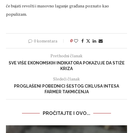
će bujati revolti i masovno laganje građana poznato kao
populizam.
0 komentara
0
Prethodni članak
SVE VIŠE EKONOMSKIH INDIKATORA POKAZUJE DA STIŽE
KRIZA
Sledeći članak
PROGLAŠENI POBEDNICI ŠESTOG CIKLUSA INTESA
FARMER TAKMIČENJA
PROČITAJTE I OVO...