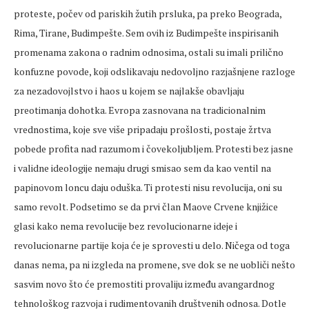
proteste, počev od pariskih žutih prsluka, pa preko Beograda,
Rima, Tirane, Budimpešte. Sem ovih iz Budimpešte inspirisanih
promenama zakona o radnim odnosima, ostali su imali prilično
konfuzne povode, koji odslikavaju nedovoljno razjašnjene razloge
za nezadovojlstvo i haos u kojem se najlakše obavljaju
preotimanja dohotka. Evropa zasnovana na tradicionalnim
vrednostima, koje sve više pripadaju prošlosti, postaje žrtva
pobede profita nad razumom i čovekoljubljem. Protesti bez jasne
i validne ideologije nemaju drugi smisao sem da kao ventil na
papinovom loncu daju oduška. Ti protesti nisu revolucija, oni su
samo revolt. Podsetimo se da prvi član Maove Crvene knjižice
glasi kako nema revolucije bez revolucionarne ideje i
revolucionarne partije koja će je sprovesti u delo. Ničega od toga
danas nema, pa ni izgleda na promene, sve dok se ne uobliči nešto
sasvim novo što će premostiti provaliju između avangardnog
tehnološkog razvoja i rudimentovanih društvenih odnosa. Dotle