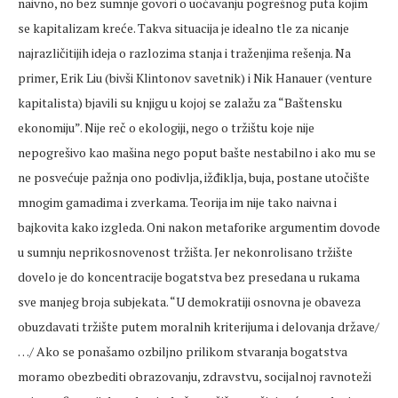
naivno, no bez sumnje govori o uočavanju pogrešnog puta kojim
se kapitalizam kreće. Takva situacija je idealno tle za nicanje
najrazličitijih ideja o razlozima stanja i traženjima rešenja. Na
primer, Erik Liu (bivši Klintonov savetnik) i Nik Hanauer (venture
kapitalista) bjavili su knjigu u kojoj se zalažu za “Baštensku
ekonomiju”. Nije reč o ekologiji, nego o tržištu koje nije
nepogrešivo kao mašina nego poput bašte nestabilno i ako mu se
ne posvećuje pažnja ono podivlja, ižđiklja, buja, postane utočište
mnogim gamadima i zverkama. Teorija im nije tako naivna i
bajkovita kako izgleda. Oni nakon metaforike argumentim dovode
u sumnju neprikosnovenost tržišta. Jer nekonrolisano tržište
dovelo je do koncentracije bogatstva bez presedana u rukama
sve manjeg broja subjekata. “U demokratiji osnovna je obaveza
obuzdavati tržište putem moralnih kriterijuma i delovanja države/
…/ Ako se ponašamo ozbiljno prilikom stvaranja bogatstva
moramo obezbediti obrazovanju, zdravstvu, socijalnoj ravnoteži