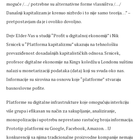
moguće /…/ potrebne su alternativne forme vlasništva /…/
Današnji kapitalizam je krenuo nizbrdo i to nije samo teorija…” –
pretpostavjam da je i ovoliko dovoljno.
Dejv Elder-Vas u studiji “Profit u digitalnoj ekonomiji” i Nik
Srnicek u “Platforma kapitalizmu” ukazuju na tehnološku
prevaziđenost dosadašnjih kapitalističkih odnosa. Srnicek,
profesor digitalne ekonomije na Kings koledžu u Londonu suštinu
nalazi u monetarizaciji podataka (data) koji su svuda oko nas.
Informacije su sirovina na osnovu koje “platforme” stvaraju
basnoslovne pofite.
Platforme su digitalne infrastrukture koje omogućuju interkciju
više grupa i efikasan su način za sakupljanje, analiziranje,
monopolizaciju i upotrebu neprestano rastućeg broja informacija.
Prototip platformi su Google, Facebook, Amazon…U
konkurenciji sa njima tradicionalne proizvodne kompanije nemaju