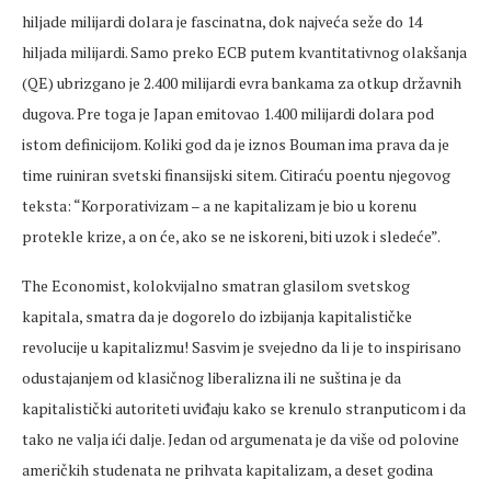
hiljade milijardi dolara je fascinatna, dok najveća seže do 14
hiljada milijardi. Samo preko ECB putem kvantitativnog olakšanja
(QE) ubrizgano je 2.400 milijardi evra bankama za otkup državnih
dugova. Pre toga je Japan emitovao 1.400 milijardi dolara pod
istom definicijom. Koliki god da je iznos Bouman ima prava da je
time ruiniran svetski finansijski sitem. Citiraću poentu njegovog
teksta: “Korporativizam – a ne kapitalizam je bio u korenu
protekle krize, a on će, ako se ne iskoreni, biti uzok i sledeće”.
The Economist, kolokvijalno smatran glasilom svetskog
kapitala, smatra da je dogorelo do izbijanja kapitalističke
revolucije u kapitalizmu! Sasvim je svejedno da li je to inspirisano
odustajanjem od klasičnog liberalizna ili ne suština je da
kapitalistički autoriteti uviđaju kako se krenulo stranputicom i da
tako ne valja ići dalje. Jedan od argumenata je da više od polovine
američkih studenata ne prihvata kapitalizam, a deset godina