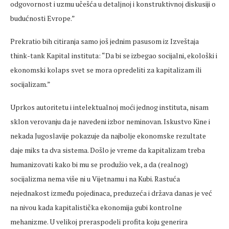
odgovornost i uzmu učešća u detaljnoj i konstruktivnoj diskusiji o
budućnosti Evrope.”
Prekratio bih citiranja samo još jednim pasusom iz Izveštaja
think-tank Kapital instituta: “Da bi se izbegao socijalni, ekološki i
ekonomski kolaps svet se mora opredeliti za kapitalizam ili
socijalizam.”
Uprkos autoritetu i intelektualnoj moći jednog instituta, nisam
sklon verovanju da je navedeni izbor neminovan. Iskustvo Kine i
nekada Jugoslavije pokazuje da najbolje ekonomske rezultate
daje miks ta dva sistema. Došlo je vreme da kapitalizam treba
humanizovati kako bi mu se produžio vek, a da (realnog)
socijalizma nema više ni u Vijetnamu i na Kubi. Rastuća
nejednakost između pojedinaca, preduzeća i država danas je već
na nivou kada kapitalistička ekonomija gubi kontrolne
mehanizme. U velikoj preraspodeli profita koju generira