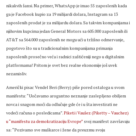
nikakvih šansi. Na primer, WhatsApp je imao 55 zaposlenih kada
ga je Facebook kupio za 19 milijardi dolara, Instagram sa 13
zaposlenih prodat je za milijardu dolara. Sa takvim kompanijama i
njihovim kupcima jedan General Motors sa 605.000 zaposlenih ili
AT&T sa 564.000 zaposlenih ne mogu ući u tržišno odmervanje,
pogotovo što su u tradicionalnim kompanijama primanja
zaposlenih prosečno veća i radnici zaštićeniji nego u digitalnim
platformama! Pritom je svet bez realne ekonomije još uvek
nezamisliv.
Američki pisac Vendel Beri (Berry) piše pored ostaloga u svom
manifestu: “Uočavamo arogantno neznanje zaslepljeno obiljem
novca i snagom moći da odlučuje gde će i u šta investirati ne
vodeći računa o posledicama”.
Piketi i Vaušez (Piketty – Vauchez)
u “manifestu za demokratizaciju Evrope”
svoj manifest završavaju
sa: “Pozivamo sve muškarce i žene da preuzmu svoju