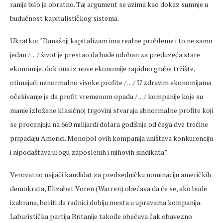
ranije bilo je obratno. Taj argument se uzima kao dokaz sumnje u
budućnost kapitalističkog sistema.
Ukratko: “Današnji kapitalizam ima realne probleme i to ne samo
jedan /…/ život je prestao da bude udoban za preduzeća stare
ekonomije, dok ona iz nove ekonomije rapidno grabe tržište,
otimajući nenormalno visoke profite /…/ U zdravim ekonomijama
očekivanje je da profit vremenom opada /…/ kompanije koje su
manje izložene klasičnoj trgovini stvaraju abnormalne profite koji
se procenjuju na 660 milijardi dolara godišnje od čega dve trećine
pripadaju Americi. Monopol ovih kompanija uništava konkurenciju
i nipodaštava ulogu zaposlenih i njihovih sindikata”.
Verovatno najjači kandidat za predsedničku nominaciju američkih
demokrata, Elizabet Voren (Warren) obećava da će se, ako bude
izabrana, boriti da radnici dobiju mesta u upravama kompanija.
Laburistička partija Britanije takođe obećava čak obavezno