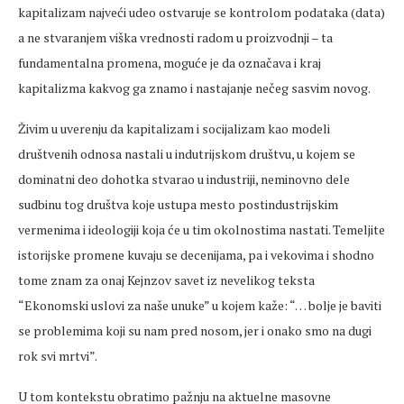
kapitalizam najveći udeo ostvaruje se kontrolom podataka (data)
a ne stvaranjem viška vrednosti radom u proizvodnji – ta
fundamentalna promena, moguće je da označava i kraj
kapitalizma kakvog ga znamo i nastajanje nečeg sasvim novog.
Živim u uverenju da kapitalizam i socijalizam kao modeli
društvenih odnosa nastali u indutrijskom društvu, u kojem se
dominatni deo dohotka stvarao u industriji, neminovno dele
sudbinu tog društva koje ustupa mesto postindustrijskim
vermenima i ideologiji koja će u tim okolnostima nastati. Temeljite
istorijske promene kuvaju se decenijama, pa i vekovima i shodno
tome znam za onaj Kejnzov savet iz nevelikog teksta
“Ekonomski uslovi za naše unuke” u kojem kaže: “… bolje je baviti
se problemima koji su nam pred nosom, jer i onako smo na dugi
rok svi mrtvi”.
U tom kontekstu obratimo pažnju na aktuelne masovne