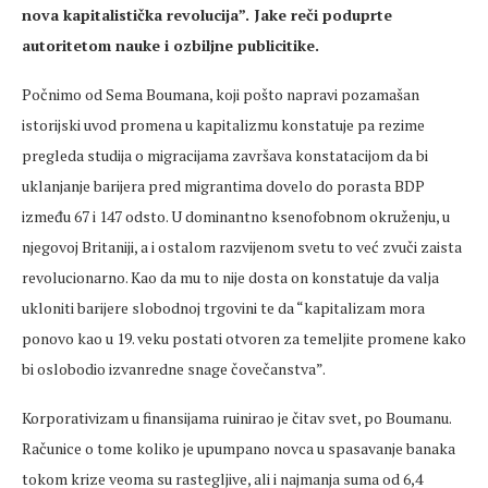
nova kapitalistička revolucija”. Jake reči poduprte
autoritetom nauke i ozbiljne publicitike.
Počnimo od Sema Boumana, koji pošto napravi pozamašan
istorijski uvod promena u kapitalizmu konstatuje pa rezime
pregleda studija o migracijama završava konstatacijom da bi
uklanjanje barijera pred migrantima dovelo do porasta BDP
između 67 i 147 odsto. U dominantno ksenofobnom okruženju, u
njegovoj Britaniji, a i ostalom razvijenom svetu to već zvuči zaista
revolucionarno. Kao da mu to nije dosta on konstatuje da valja
ukloniti barijere slobodnoj trgovini te da “kapitalizam mora
ponovo kao u 19. veku postati otvoren za temeljite promene kako
bi oslobodio izvanredne snage čovečanstva”.
Korporativizam u finansijama ruinirao je čitav svet, po Boumanu.
Računice o tome koliko je upumpano novca u spasavanje banaka
tokom krize veoma su rastegljive, ali i najmanja suma od 6,4