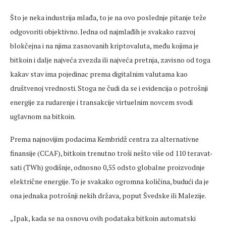
Što je neka industrija mlađa, to je na ovo poslednje pitanje teže
odgovoriti objektivno. Jedna od najmlađih je svakako razvoj
blokčejna i na njima zasnovanih kriptovaluta, među kojima je
bitkoin i dalje najveća zvezda ili najveća pretnja, zavisno od toga
kakav stav ima pojedinac prema digitalnim valutama kao
društvenoj vrednosti. Stoga ne čudi da se i evidencija o potrošnji
energije za rudarenje i transakcije virtuelnim novcem svodi
uglavnom na bitkoin.
Prema najnovijim podacima Kembridž centra za alternativne
finansije (CCAF), bitkoin trenutno troši nešto više od 110 teravat-
sati (TWh) godišnje, odnosno 0,55 odsto globalne proizvodnje
električne energije. To je svakako ogromna količina, budući da je
ona jednaka potrošnji nekih država, poput Švedske ili Malezije.
„Ipak, kada se na osnovu ovih podataka bitkoin automatski