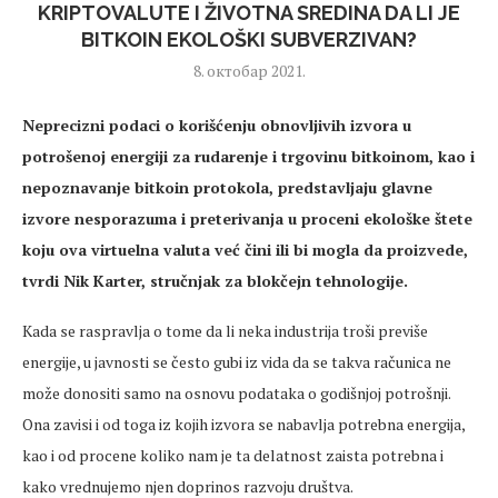
KRIPTOVALUTE I ŽIVOTNA SREDINA DA LI JE
BITKOIN EKOLOŠKI SUBVERZIVAN?
8. октобар 2021.
Neprecizni podaci o korišćenju obnovljivih izvora u
potrošenoj energiji za rudarenje i trgovinu bitkoinom, kao i
nepoznavanje bitkoin protokola, predstavljaju glavne
izvore nesporazuma i preterivanja u proceni ekološke štete
koju ova virtuelna valuta već čini ili bi mogla da proizvede,
tvrdi Nik Karter, stručnjak za blokčejn tehnologije.
Kada se raspravlja o tome da li neka industrija troši previše
energije, u javnosti se često gubi iz vida da se takva računica ne
može donositi samo na osnovu podataka o godišnjoj potrošnji.
Ona zavisi i od toga iz kojih izvora se nabavlja potrebna energija,
kao i od procene koliko nam je ta delatnost zaista potrebna i
kako vrednujemo njen doprinos razvoju društva.