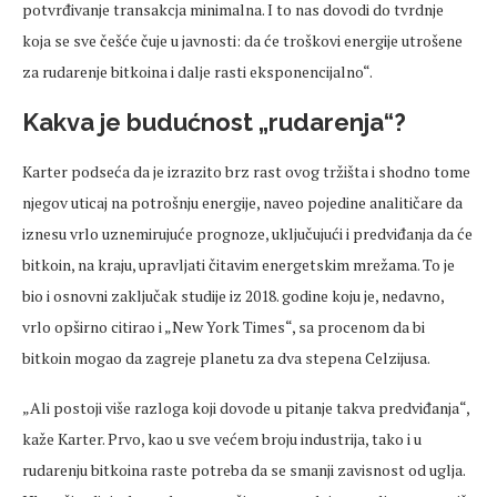
potvrđivanje transakcja minimalna. I to nas dovodi do tvrdnje
koja se sve češće čuje u javnosti: da će troškovi energije utrošene
za rudarenje bitkoina i dalje rasti eksponencijalno“.
Kakva je budućnost „rudarenja“?
Karter podseća da je izrazito brz rast ovog tržišta i shodno tome
njegov uticaj na potrošnju energije, naveo pojedine analitičare da
iznesu vrlo uznemirujuće prognoze, uključujući i predviđanja da će
bitkoin, na kraju, upravljati čitavim energetskim mrežama. To je
bio i osnovni zaključak studije iz 2018. godine koju je, nedavno,
vrlo opširno citirao i „New York Times“, sa procenom da bi
bitkoin mogao da zagreje planetu za dva stepena Celzijusa.
„Ali postoji više razloga koji dovode u pitanje takva predviđanja“,
kaže Karter. Prvo, kao u sve većem broju industrija, tako i u
rudarenju bitkoina raste potreba da se smanji zavisnost od uglja.