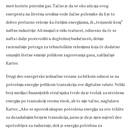
meri koriste prirodni gas. Tačno je da se oko uticaja ovog
energenta na životnu sredinu vode žučne polemike da li je to
dobro prelazno rešenje ka čistijim energijama, ili „trojanski konj“
naftne industrije. Ali imajući u vidu realnost, odnosno da će se
nafta i dalje proizvoditi u doglednoj budućnosti, deluje
racionalnije potraga za tehnološkim rešenjima koja će dodatno
smanjiti štetne emisije prilikom sagorevanja gasa, zaključuje
Karter.
Drugi deo energetske jednačine vezane za bitkoin odnosi se na
potrošnju energije prilikom transakcija ove digitalne valute. Veliki
broj medija i finansijskih stručnjaka tvrde da je trošak za utrošenu
energiju po transakciji veoma visok, ali to nije tačno, naglašava
Karter. „Ako se uporedi ukupno potrošena energija za ovo tržište
sa dosadašnjim brojem transakcija, jasno je da je njen najveći deo
upotrebljen za rudarenje, dok je energija potrebna za