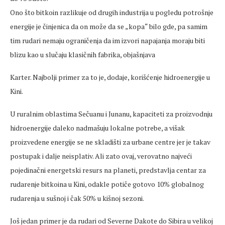
Ono što bitkoin razlikuje od drugih industrija u pogledu potrošnje
energije je činjenica da on može da se „kopa“ bilo gde, pa samim
tim rudari nemaju ograničenja da im izvori napajanja moraju biti
blizu kao u slučaju klasičnih fabrika, objašnjava
Karter. Najbolji primer za to je, dodaje, korišćenje hidroenergije u
Kini.
U ruralnim oblastima Sečuanu i Junanu, kapaciteti za proizvodnju
hidroenergije daleko nadmašuju lokalne potrebe, a višak
proizvedene energije se ne skladišti za urbane centre jer je takav
postupak i dalje neisplativ. Ali zato ovaj, verovatno najveći
pojedinačni energetski resurs na planeti, predstavlja centar za
rudarenje bitkoina u Kini, odakle potiče gotovo 10% globalnog
rudarenja u sušnoj i čak 50% u kišnoj sezoni.
Još jedan primer je da rudari od Severne Dakote do Sibira u velikoj