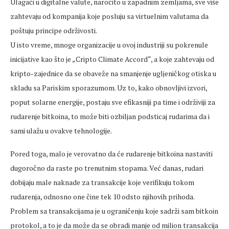
Ulagači u digitalne valute, naročito u zapadnim zemljama, sve više
zahtevaju od kompanija koje posluju sa virtuelnim valutama da
poštuju principe održivosti.
U isto vreme, mnoge organizacije u ovoj industriji su pokrenule
inicijative kao što je „Cripto Climate Accord“, a koje zahtevaju od
kripto-zajednice da se obaveže na smanjenje ugljeničkog otiska u
skladu sa Pariskim sporazumom. Uz to, kako obnovljivi izvori,
poput solarne energije, postaju sve efikasniji pa time i održiviji za
rudarenje bitkoina, to može biti ozbiljan podsticaj rudarima da i
sami ulažu u ovakve tehnologije.
Pored toga, malo je verovatno da će rudarenje bitkoina nastaviti
dugoročno da raste po trenutnim stopama. Već danas, rudari
dobijaju male naknade za transakcije koje verifikuju tokom
rudarenja, odnosno one čine tek 10 odsto njihovih prihoda.
Problem sa transakcijama je u ograničenju koje sadrži sam bitkoin
protokol, a to je da može da se obradi manje od milion transakcija