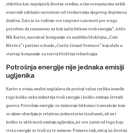
etiketira kao neprijatelj životne sredine, u tim ocenama ima nekih
osnovnih zabluda i nezavisno od vrednovanja njegovog doprinosa
društvu. Zato je za vođenje ove rasprave u javnosti pre svega
potrebno da razumemo na koji način bitkoin troši energiju“, ističe
Nik Karter, suosnivač kompanije za analitiku blokčejna „Coin
Metrics“ i partner u fondu „Castle Island Ventures“ koji ulaže u
startap kompanije za razvoj blokčejn tehnologija.
Potrošnja energije nije jednaka emisiji
ugljenika
Karter u svojoj analizi naglašava da postoji važna razlika između
toga koliko neka industrija troši energije i koliko emituje štetnih
gasova. Potrošnju energije za rudarenje bitkoina i transakcije koje
se njime obavljaju je relativno jednostavno izračunati, ali ne i
koliko te aktivnosti emituju ugljenika, jer ovo zavisi od toga koja
vrsta energije se troši za te namene. Primera radi, uticaj na životnu