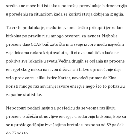
sredinu ne može biti isti ako u potrošnji preovlađuje hidroenergija
u poređenju sa situacijom kada se koristi struja dobijena iz uglja.
Tu vrstu podataka je, međutim, veoma teško prikupiti jer rudari
bitkoina po pravilu nisu mnogo otvoreni za javnost. Najbolje
procene daje CCAF baš zato što ima svoje izvore među najvećim
zajednicama rudara kriptovaluta, ali ni ova analitička kuća ne
pokriva sve lokacije u svetu. Većina drugih se oslanja na procene
energetskog miksa na nivou država, ali takvo uprosečenje daje
vrlo provizornu sliku, ističe Karter, navodeći primer da Kina
koristi mnogo raznovrsnije izvore energije nego što to pokazuju
zapadne statistike.
Nepotpuni podaci imaju za posledicu da se veoma razlikuju
procene o učešću obnovljive energije u rudarenju bitkoina, koje su
se u prošlogodišnjim izveštajima kretale u rasponu od 39 pa čak
do 73 odsto.