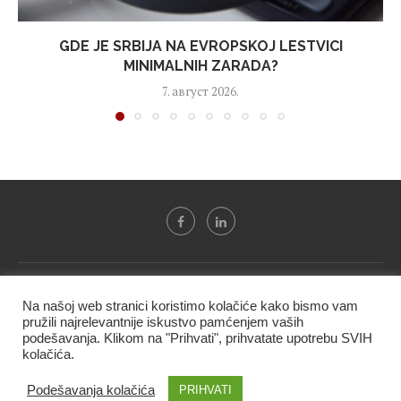
GDE JE SRBIJA NA EVROPSKOJ LESTVICI
MINIMALNIH ZARADA?
7. август 2026.
Svi tekstovi sa portala "Biznis i finansije" su u vlasništvu "NIP
Na našoj web stranici koristimo kolačiće kako bismo vam
BIF PRESS doo" i ne smeju se presnositi niti koristiti, delimično
pružili najrelevantnije iskustvo pamćenjem vaših
ni u celosti, bez izričite dozvole kompanije.
podešavanja. Klikom na "Prihvati", prihvatate upotrebu SVIH
kolačića.
@2020 -
Studio triD
Podešavanja kolačića
PRIHVATI