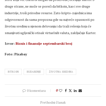
druge strane, ne može se poreći da bitkoin, kao i sve druge
industrije, troši prirodne resurse. Zato kripto-zajednica ima
odgovornost da sama prepozna gde su najveće opasnosti po
životnu sredinu u njenom delovanju i da traži rešenja koja će
smanjivati ugljenički otisak virtuelnih valuta, zaključuje Karter.
Izvor:
Biznis i finansije septembarski broj
Foto: Pixabay
BITKOIN
RUDARENJE
ŽIVOTNA SREDINA
0 komentara
0
Prethodni članak