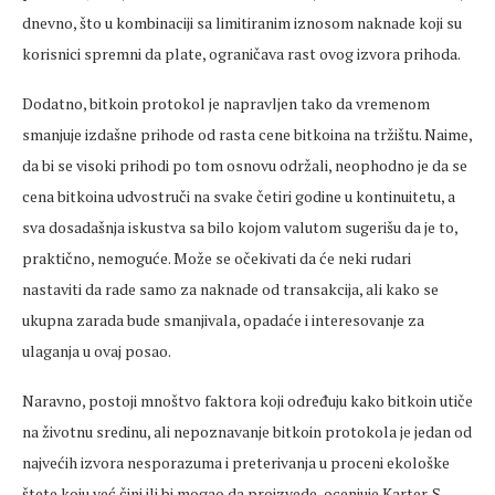
dnevno, što u kombinaciji sa limitiranim iznosom naknade koji su
korisnici spremni da plate, ograničava rast ovog izvora prihoda.
Dodatno, bitkoin protokol je napravljen tako da vremenom
smanjuje izdašne prihode od rasta cene bitkoina na tržištu. Naime,
da bi se visoki prihodi po tom osnovu održali, neophodno je da se
cena bitkoina udvostruči na svake četiri godine u kontinuitetu, a
sva dosadašnja iskustva sa bilo kojom valutom sugerišu da je to,
praktično, nemoguće. Može se očekivati da će neki rudari
nastaviti da rade samo za naknade od transakcija, ali kako se
ukupna zarada bude smanjivala, opadaće i interesovanje za
ulaganja u ovaj posao.
Naravno, postoji mnoštvo faktora koji određuju kako bitkoin utiče
na životnu sredinu, ali nepoznavanje bitkoin protokola je jedan od
najvećih izvora nesporazuma i preterivanja u proceni ekološke
štete koju već čini ili bi mogao da proizvede, ocenjuje Karter. S