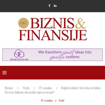
Home
Vesti
IT i nauka
Kriptovalute i životna sredina
Da li je bitkoin ekološki subverzivan?
IT i nauka
Vesti