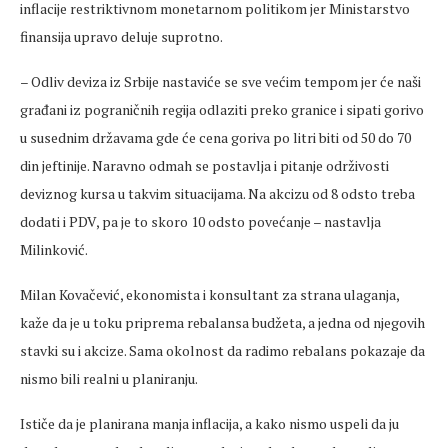
inflacije restriktivnom monetarnom politikom jer Ministarstvo
finansija upravo deluje suprotno.
– Odliv deviza iz Srbije nastaviće se sve većim tempom jer će naši
građani iz pograničnih regija odlaziti preko granice i sipati gorivo
u susednim državama gde će cena goriva po litri biti od 50 do 70
din jeftinije. Naravno odmah se postavlja i pitanje održivosti
deviznog kursa u takvim situacijama. Na akcizu od 8 odsto treba
dodati i PDV, pa je to skoro 10 odsto povećanje – nastavlja
Milinković.
Milan Kovačević, ekonomista i konsultant za strana ulaganja,
kaže da je u toku priprema rebalansa budžeta, a jedna od njegovih
stavki su i akcize. Sama okolnost da radimo rebalans pokazaje da
nismo bili realni u planiranju.
Ističe da je planirana manja inflacija, a kako nismo uspeli da ju