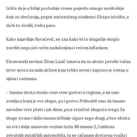
Ističe da je u Srbiji poslednje vreme pojavilo mnogo novih ideja
koje se obećavaju, poput nacionalnog stadiona i Ekspo izložbe, a
da bi to sledili, treba para.
Kako najavljuje Kovačević, ne zna kako bi to drugačije moglo
završiti nego još većim zaduženjima i većom inflacijom.
Ekonomski novinar Živan Lazić smatra da su akcize previše važan
izvor novca za našu državu koja toliko uvozi i zapravo je ovisna o
njima i carinama.
– Imamo dosta visoke cene cene goriva i u regionu, a mi smo
zemlja u kojoj je sve skupo, pa i gorivo. Prihvatili smo da imamo
navodno veće plate i jak dinar, pa je rezultat skupoća svega. Sa
druge strane i dalje imamo jeftinije cigare nego drugi, a bez obzira
na sve i dalje masovno vozimo kola. Mi imamo 2,3 miliona
privatnih putničkih automobila, tu ne računam dostavna vozila i