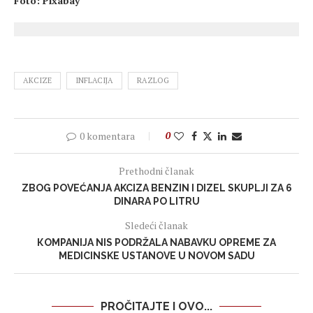
Foto: Pixabay
AKCIZE
INFLACIJA
RAZLOG
0 komentara
0
Prethodni članak
ZBOG POVEĆANJA AKCIZA BENZIN I DIZEL SKUPLJI ZA 6
DINARA PO LITRU
Sledeći članak
КOMPANIJA NIS PODRŽALA NABAVKU OPREME ZA
MEDICINSKE USTANOVE U NOVOM SADU
PROČITAJTE I OVO...