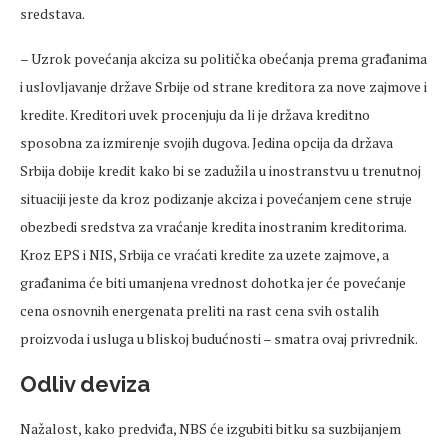
sredstava.
– Uzrok povećanja akciza su politička obećanja prema građanima
i uslovljavanje države Srbije od strane kreditora za nove zajmove i
kredite. Kreditori uvek procenjuju da li je država kreditno
sposobna za izmirenje svojih dugova. Jedina opcija da država
Srbija dobije kredit kako bi se zadužila u inostranstvu u trenutnoj
situaciji jeste da kroz podizanje akciza i povećanjem cene struje
obezbedi sredstva za vraćanje kredita inostranim kreditorima.
Kroz EPS i NIS, Srbija ce vraćati kredite za uzete zajmove, a
građanima će biti umanjena vrednost dohotka jer će povećanje
cena osnovnih energenata preliti na rast cena svih ostalih
proizvoda i usluga u bliskoj budućnosti – smatra ovaj privrednik.
Odliv deviza
Nažalost, kako predviđa, NBS će izgubiti bitku sa suzbijanjem