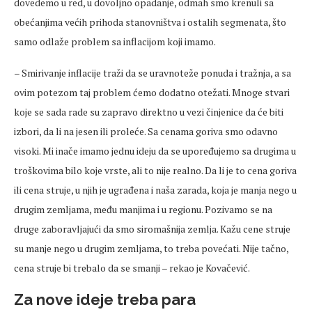
dovedemo u red, u dovoljno opadanje, odmah smo krenuli sa
obećanjima većih prihoda stanovništva i ostalih segmenata, što
samo odlaže problem sa inflacijom koji imamo.
– Smirivanje inflacije traži da se uravnoteže ponuda i tražnja, a sa
ovim potezom taj problem ćemo dodatno otežati. Mnoge stvari
koje se sada rade su zapravo direktno u vezi činjenice da će biti
izbori, da li na jesen ili proleće. Sa cenama goriva smo odavno
visoki. Mi inače imamo jednu ideju da se upoređujemo sa drugima u
troškovima bilo koje vrste, ali to nije realno. Da li je to cena goriva
ili cena struje, u njih je ugrađena i naša zarada, koja je manja nego u
drugim zemljama, među manjima i u regionu. Pozivamo se na
druge zaboravljajući da smo siromašnija zemlja. Kažu cene struje
su manje nego u drugim zemljama, to treba povećati. Nije tačno,
cena struje bi trebalo da se smanji – rekao je Kovačević.
Za nove ideje treba para