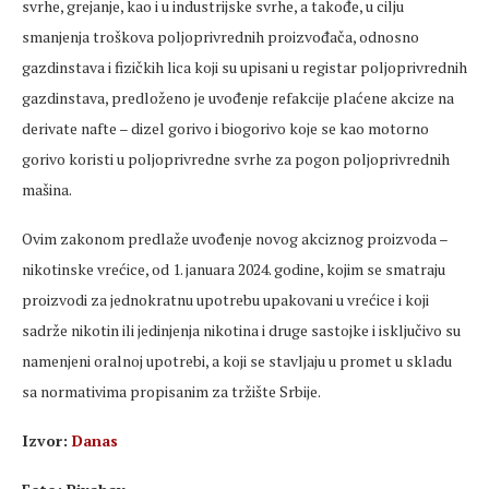
svrhe, grejanje, kao i u industrijske svrhe, a takođe, u cilju
smanjenja troškova poljoprivrednih proizvođača, odnosno
gazdinstava i fizičkih lica koji su upisani u registar poljoprivrednih
gazdinstava, predloženo je uvođenje refakcije plaćene akcize na
derivate nafte – dizel gorivo i biogorivo koje se kao motorno
gorivo koristi u poljoprivredne svrhe za pogon poljoprivrednih
mašina.
Ovim zakonom predlaže uvođenje novog akciznog proizvoda –
nikotinske vrećice, od 1. januara 2024. godine, kojim se smatraju
proizvodi za jednokratnu upotrebu upakovani u vrećice i koji
sadrže nikotin ili jedinjenja nikotina i druge sastojke i isključivo su
namenjeni oralnoj upotrebi, a koji se stavljaju u promet u skladu
sa normativima propisanim za tržište Srbije.
Izvor:
Danas