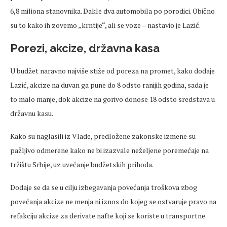
6,8 miliona stanovnika. Dakle dva automobila po porodici. Obično
su to kako ih zovemo „krntije“, ali se voze – nastavio je Lazić.
Porezi, akcize, državna kasa
U budžet naravno najviše stiže od poreza na promet, kako dodaje
Lazić, akcize na duvan ga pune do 8 odsto ranijih godina, sada je
to malo manje, dok akcize na gorivo donose 18 odsto sredstava u
državnu kasu.
Kako su naglasili iz Vlade, predložene zakonske izmene su
pažljivo odmerene kako ne bi izazvale neželjene poremećaje na
tržištu Srbije, uz uvećanje budžetskih prihoda.
Dodaje se da se u cilju izbegavanja povećanja troškova zbog
povećanja akcize ne menja ni iznos do kojeg se ostvaruje pravo na
refakciju akcize za derivate nafte koji se koriste u transportne