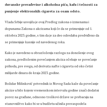
duvanske prerađevine i alkoholna pića, kafu i tečnosti za
punjenje elektronskih cigareta za osam odsto.
Vlada Srbije usvojila je ovaj Predlog zakona o izmenama i
dopunama Zakona o akcizama koji će da se primenjuje od 1.
oktobra 2023. godine, s tim da je za deo odredaba predviđeno da
se primenjuje kasnije od navedenog roka.
Kako je navedeno u obrazloženju razloga za donošenje ovog
zakona, predloženim povećanjem akciza očekuje se povećanje
prihoda, pre svega, od derivata nafte i cigareta od oko četiri
milijarde dinara do kraja 2023. godine.
Božidar Milinković privrednik iz Novog Sada kaže da povećanje
akcize u bilo kojem vremenskom intervalu godine znači dodatni
porez na građane, odnosno troškovi države se prebacuju na
stanovništvo kako bi se u budžetu učinila preraspodela