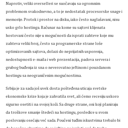
Naprotiv, veliki overselleri se suočavaju sa ogromnim
problemom svakodnevno, a to je nedostatak procesorske snage i
memorije. Protok i prostor na disku, iako često naglašavani, nisu
usko grlo hostinga. Računar na kome su sajtovi klijenata
hostovani često nije u mogućnosti da isprati zahteve koje mu
zahteva veliki broj, često sa programerske strane loše
optimizovanih sajtova, dolazi do neprijatnih usporenja,
nedostupnosti e-maila i web prezentacija, padova servera i
grubog buđenja iz sna o neverovatno jeftinom i pouzdanom
hostingu sa neograničenim mogućnostima.
Srbija je za sada još uvek dosta pošteđena uticaja svetske
ekonomske krize koja je zahvatila svet, ali ćemo recesiju uskoro
sigurno osetiti i na svojoj koži. Sa druge strane, oni koji planiraju
da troškove smanje štedeći na hostingu, posledice u svom
poslovanju osećaju već sada. Poučeni tuđim iskustvima trebalo bi