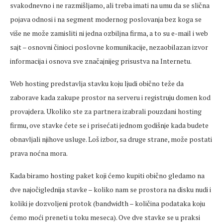
svakodnevno i ne razmišljamo, ali treba imati na umu da se slična
pojava odnosi i na segment modernog poslovanja bez koga se
više ne može zamisliti ni jedna ozbiljna firma, a to su e-mail i web
sajt – osnovni činioci poslovne komunikacije, nezaobilazan izvor
informacija i osnova sve značajnijeg prisustva na Internetu.
Web hosting predstavlja stavku koju ljudi obično teže da
zaborave kada zakupe prostor na serveru i registruju domen kod
provajdera. Ukoliko ste za partnera izabrali pouzdani hosting
firmu, ove stavke ćete se i prisećati jednom godišnje kada budete
obnavljali njihove usluge. Loš izbor, sa druge strane, može postati
prava noćna mora.
Kada biramo hosting paket koji ćemo kupiti obično gledamo na
dve najočiglednija stavke – koliko nam se prostora na disku nudi i
koliki je dozvoljeni protok (bandwidth – količina podataka koju
ćemo moći preneti u toku meseca). Ove dve stavke se u praksi