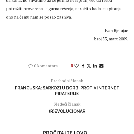
da konačno shvatimo da se jeftino ne isplati, već da treba
potražiti proverena i sigurna rešenja, naročito kada je u pitanju
ono na čemu nam se posao zasniva.
Ivan Bjelajac
broj 53, mart 2009.
0 komentara
0
Prethodni članak
FRANCUSKA: SARKOZI U BORBI PROTIV INTERNET
PIRATERIJE
Sledeći članak
(R)EVOLUCIONAR
PROČITAJTE I OVO...