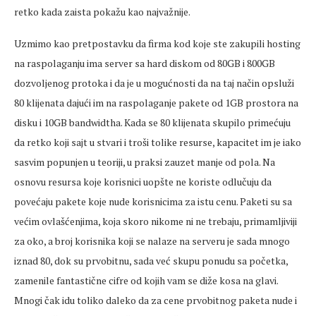
retko kada zaista pokažu kao najvažnije.
Uzmimo kao pretpostavku da firma kod koje ste zakupili hosting
na raspolaganju ima server sa hard diskom od 80GB i 800GB
dozvoljenog protoka i da je u mogućnosti da na taj način opsluži
80 klijenata dajući im na raspolaganje pakete od 1GB prostora na
disku i 10GB bandwidtha. Kada se 80 klijenata skupilo primećuju
da retko koji sajt u stvari i troši tolike resurse, kapacitet im je iako
sasvim popunjen u teoriji, u praksi zauzet manje od pola. Na
osnovu resursa koje korisnici uopšte ne koriste odlučuju da
povećaju pakete koje nude korisnicima za istu cenu. Paketi su sa
većim ovlašćenjima, koja skoro nikome ni ne trebaju, primamljiviji
za oko, a broj korisnika koji se nalaze na serveru je sada mnogo
iznad 80, dok su prvobitnu, sada već skupu ponudu sa početka,
zamenile fantastične cifre od kojih vam se diže kosa na glavi.
Mnogi čak idu toliko daleko da za cene prvobitnog paketa nude i