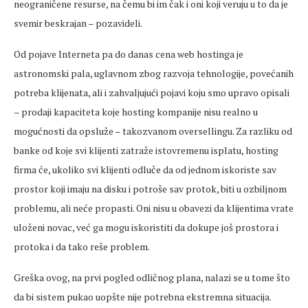
neograničene resurse, na čemu bi im čak i oni koji veruju u to da je
svemir beskrajan – pozavideli.
Od pojave Interneta pa do danas cena web hostinga je
astronomski pala, uglavnom zbog razvoja tehnologije, povećanih
potreba klijenata, ali i zahvaljujući pojavi koju smo upravo opisali
– prodaji kapaciteta koje hosting kompanije nisu realno u
mogućnosti da opsluže – takozvanom oversellingu. Za razliku od
banke od koje svi klijenti zatraže istovremenu isplatu, hosting
firma će, ukoliko svi klijenti odluče da od jednom iskoriste sav
prostor koji imaju na disku i potroše sav protok, biti u ozbiljnom
problemu, ali neće propasti. Oni nisu u obavezi da klijentima vrate
uloženi novac, već ga mogu iskoristiti da dokupe još prostora i
protoka i da tako reše problem.
Greška ovog, na prvi pogled odličnog plana, nalazi se u tome što
da bi sistem pukao uopšte nije potrebna ekstremna situacija.