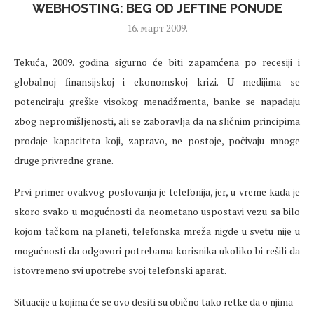
WEBHOSTING: BEG OD JEFTINE PONUDE
16. март 2009.
Tekuća, 2009. godina sigurno će biti zapamćena po recesiji i
globalnoj finansijskoj i ekonomskoj krizi. U medijima se
potenciraju greške visokog menadžmenta, banke se napadaju
zbog nepromišljenosti, ali se zaboravlja da na sličnim principima
prodaje kapaciteta koji, zapravo, ne postoje, počivaju mnoge
druge privredne grane.
Prvi primer ovakvog poslovanja je telefonija, jer, u vreme kada je
skoro svako u mogućnosti da neometano uspostavi vezu sa bilo
kojom tačkom na planeti, telefonska mreža nigde u svetu nije u
mogućnosti da odgovori potrebama korisnika ukoliko bi rešili da
istovremeno svi upotrebe svoj telefonski aparat.
Situacije u kojima će se ovo desiti su obično tako retke da o njima