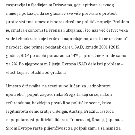
raspravlja i u Sjedinjenim Državama, gde ispitivanja javnog
mnjenja pokazuju da se glasanje sve više pretvara u protest
protiv sistema, umesto izbora određene političke opcije. Problem
je, smatra ekonomista Frensis Fukujama, „što nas već četvrt veka
vode tehnokrate koje tvrde da napredujemo, a mi to ne osećamo“,
navodeći kao primer podatak da je u SAD, između 2001. i 2015.
godine, BDP po osobi porastao za 14%, a prosečne zarade samo
za 2%. Po njegovom mišljenju, Evropa i SAD dele isti problem –
vlast koja se otuđila od građana.
Umesto državnika, na sceni su političari za „jednokratnu
upotrebu“, poput zagovornika Bregzita koji su se, nakon
referenduma, bezidejno povukli sa političke scene, kriza
legitimiteta demokratije u Belgiji, Austriji, Brazilu, rastuća
nepopularnost političkih lidera u Francuskoj, Španiji, Japanu…
Širom Evrope raste prijemčivost za polpulizam, a sa njim i za