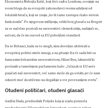
Ekonomista Nebojša Katić, koji živi i radi u Londonu, ocenjuje na
svom blogu da su evropski zakonodavci veoma udaljeni od
lokalnih birača, koji ne znaju „ko ih tamo zastupa i kako sistem
funkcioniše“. Po njegovom mišljenju, veliki broj glasača za Bregzit
su se načelno pozivali na suverenitet i demokratiju, nadajući se,
ustvari, da će im razvod sa EU poboljšati standard.
Da se Britanci, kada su to mogli, nisu dovoljno aktivirali u
evropskoj politici misle mnogi, a na pitanje šta će sada biti sa
famoznim britanskim suverenitetom, Hilari Ben, laburistički
poslanik u tamošnjem parlamentu kaže: „Izlazak iz EU neće
pojačati naš suverenitet, već samo može da ga oslabi, jer će nam
oduzeti moć da utičemo na događaje u sve povezanijem svetu“.
Otuđeni političari, otuđeni glasači
Andžej Duda, predsednik Poljske koja je u julu preuzela
predsedavanje Višegradskom četvorkom, ocenio je nakon