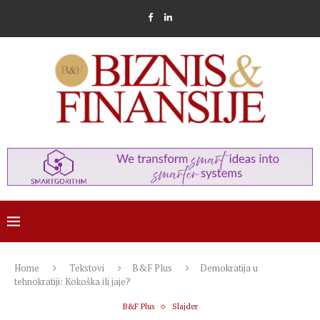
Home
Tekstovi
B&F Plus
Demokratija u
tehnokratiji: Kokoška ili jaje?
B&F Plus
Slajder