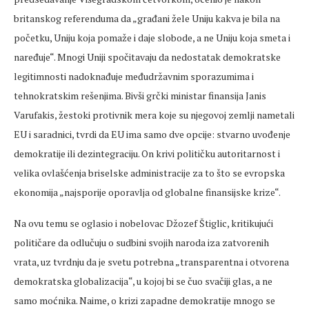
britanskog referenduma da „građani žele Uniju kakva je bila na
početku, Uniju koja pomaže i daje slobode, a ne Uniju koja smeta i
naređuje“. Mnogi Uniji spočitavaju da nedostatak demokratske
legitimnosti nadoknađuje međudržavnim sporazumima i
tehnokratskim rešenjima. Bivši grčki ministar finansija Janis
Varufakis, žestoki protivnik mera koje su njegovoj zemlji nametali
EU i saradnici, tvrdi da EU ima samo dve opcije: stvarno uvođenje
demokratije ili dezintegraciju. On krivi političku autoritarnost i
velika ovlašćenja briselske administracije za to što se evropska
ekonomija „najsporije oporavlja od globalne finansijske krize“.
Na ovu temu se oglasio i nobelovac Džozef Štiglic, kritikujući
političare da odlučuju o sudbini svojih naroda iza zatvorenih
vrata, uz tvrdnju da je svetu potrebna „transparentna i otvorena
demokratska globalizacija“, u kojoj bi se čuo svačiji glas, a ne
samo moćnika. Naime, o krizi zapadne demokratije mnogo se