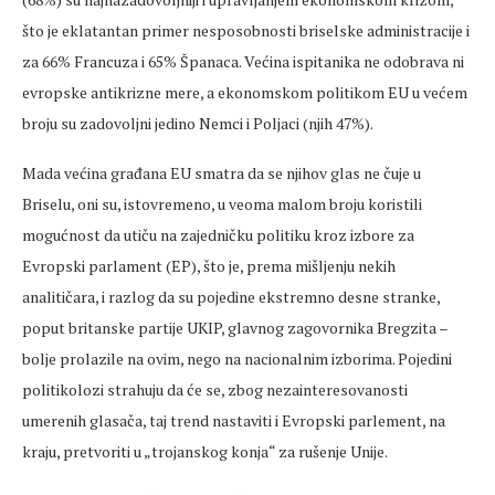
što je eklatantan primer nesposobnosti briselske administracije i
za 66% Francuza i 65% Španaca. Većina ispitanika ne odobrava ni
evropske antikrizne mere, a ekonomskom politikom EU u većem
broju su zadovoljni jedino Nemci i Poljaci (njih 47%).
Mada većina građana EU smatra da se njihov glas ne čuje u
Briselu, oni su, istovremeno, u veoma malom broju koristili
mogućnost da utiču na zajedničku politiku kroz izbore za
Evropski parlament (EP), što je, prema mišljenju nekih
analitičara, i razlog da su pojedine ekstremno desne stranke,
poput britanske partije UKIP, glavnog zagovornika Bregzita –
bolje prolazile na ovim, nego na nacionalnim izborima. Pojedini
politikolozi strahuju da će se, zbog nezainteresovanosti
umerenih glasača, taj trend nastaviti i Evropski parlement, na
kraju, pretvoriti u „trojanskog konja“ za rušenje Unije.