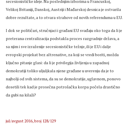
secesionističke ideje. Na poslednjim izborima u Francuskoj,
Velikoj Britaniji, Danskoj, Austriji i Mađarskoj desnica je ostvarila
dobre rezultate, a to otvara strahove od novih referenduma u EU.
I dok se političari, stručnjaci i građani EU svađaju oko toga da li je
preterana centralizacija podstakla proces razgradnje država, a
sa njim i sve izraženije secesionističke težnje, ili je EU i dalje
evropski projekat bez altrenative, za koji se vredi boriti, možda
ključno pitanje glasi: da li je privilegija življenja u zapadnoj
demokratiji toliko uljuljkala njene građane u uverenju da je to
najbolji od svih sistema, da su se demokratije, uglavnom, ponovo
dosetili tek kad je prosečna potrošačka korpa počela drastično
da gubi na kilaži?
jul/avgust 2016, broj 128/129