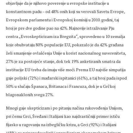
objavljuje da je njihovo poverenje u evropske institucije u
konstantnom padu – od 48% onih koji su verovali Savetu Evrope,
Evropskom parlamentu i Evropskoj komisiji u 2010. godini, taj
broj je pre dve godine pao na 42%. Najnovije istraživanje Pju
centra „Evroskepticizam iza Bregzita“, sprovedeno u 10 zemalja
koje obuhvataju 80% populacije EU, pokazalo je da 42% građana
želi smanjenje ovlašćenja Unije u korist nacionalnog suvereniteta,
27% je za postojeće stanje, dok tek 19% anketiranih smatra da
institucije EU treba da imaju više moći. Prema EU najviše simpatija
gaje poljski (72%) i mađarski ispitanici (61%), a taj broj pada ispod
50% u slučaju Španaca, Britanaca i Francuza, dok je u Grčkoj
blagonaklonih svega 27%.
Mnogi gaje skepticizam i po pitanju načina rukovođenja Unijom,
pri čemu Grci, Šveđani i Italijani kao najdrastičniji primer ističu
fijasko u ragovanju na izbegličku krizu, a Grci (92%) i Italijani
(68%) su najnazadovoljniji i upravljanjem ekonomskom krizom,