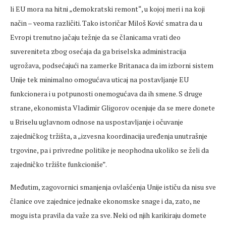
li EU mora na hitni „demokratski remont“, u kojoj meri i na koji
način – veoma različiti. Tako istoričar Miloš Ković smatra da u
Evropi trenutno jačaju težnje da se članicama vrati deo
suvereniteta zbog osećaja da ga briselska administracija
ugrožava, podsećajući na zamerke Britanaca da im izborni sistem
Unije tek minimalno omogućava uticaj na postavljanje EU
funkcionera i u potpunosti onemogućava da ih smene. S druge
strane, ekonomista Vladimir Gligorov ocenjuje da se mere donete
u Briselu uglavnom odnose na uspostavljanje i očuvanje
zajedničkog tržišta, a „izvesna koordinacija uređenja unutrašnje
trgovine, pa i privredne politike je neophodna ukoliko se želi da
zajedničko tržište funkcioniše”.
Međutim, zagovornici smanjenja ovlašćenja Unije ističu da nisu sve
članice ove zajednice jednake ekonomske snage i da, zato, ne
mogu ista pravila da važe za sve. Neki od njih karikiraju domete