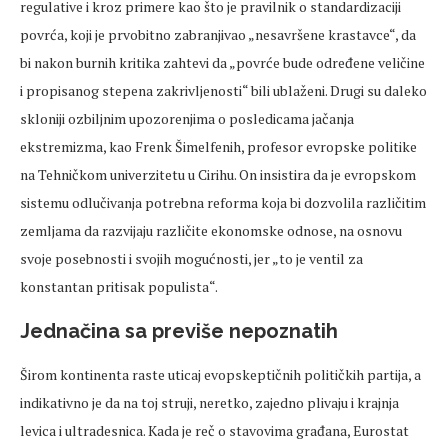
regulative i kroz primere kao što je pravilnik o standardizaciji
povrća, koji je prvobitno zabranjivao „nesavršene krastavce“, da
bi nakon burnih kritika zahtevi da „povrće bude određene veličine
i propisanog stepena zakrivljenosti“ bili ublaženi. Drugi su daleko
skloniji ozbiljnim upozorenjima o posledicama jačanja
ekstremizma, kao Frenk Šimelfenih, profesor evropske politike
na Tehničkom univerzitetu u Cirihu. On insistira da je evropskom
sistemu odlučivanja potrebna reforma koja bi dozvolila različitim
zemljama da razvijaju različite ekonomske odnose, na osnovu
svoje posebnosti i svojih mogućnosti, jer „to je ventil za
konstantan pritisak populista“.
Jednačina sa previše nepoznatih
Širom kontinenta raste uticaj evopskeptičnih političkih partija, a
indikativno je da na toj struji, neretko, zajedno plivaju i krajnja
levica i ultradesnica. Kada je reč o stavovima građana, Eurostat