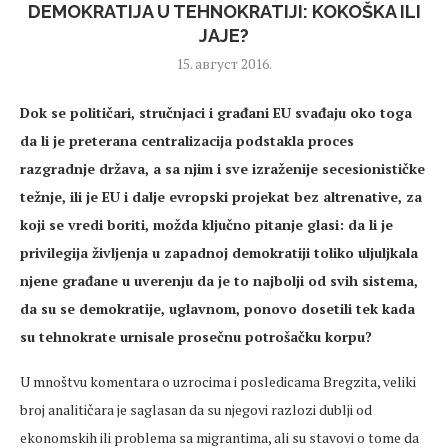
DEMOKRATIJA U TEHNOKRATIJI: KOKOŠKA ILI
JAJE?
15. август 2016.
Dok se političari, stručnjaci i građani EU svađaju oko toga
da li je preterana centralizacija podstakla proces
razgradnje država, a sa njim i sve izraženije secesionističke
težnje, ili je EU i dalje evropski projekat bez altrenative, za
koji se vredi boriti, možda ključno pitanje glasi: da li je
privilegija življenja u zapadnoj demokratiji toliko uljuljkala
njene građane u uverenju da je to najbolji od svih sistema,
da su se demokratije, uglavnom, ponovo dosetili tek kada
su tehnokrate urnisale prosečnu potrošačku korpu?
U mnoštvu komentara o uzrocima i posledicama Bregzita, veliki
broj analitičara je saglasan da su njegovi razlozi dublji od
ekonomskih ili problema sa migrantima, ali su stavovi o tome da