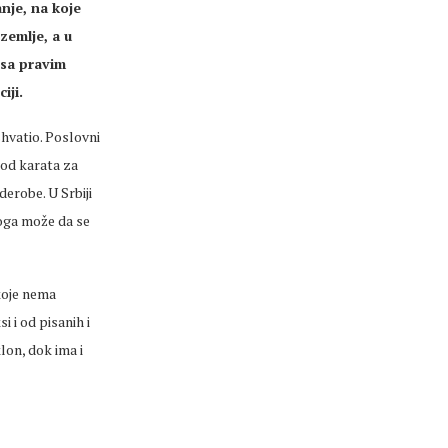
nje, na koje
zemlje, a u
 sa pravim
iji.
shvatio. Poslovni
 od karata za
derobe. U Srbiji
toga može da se
koje nema
i i od pisanih i
lon, dok ima i