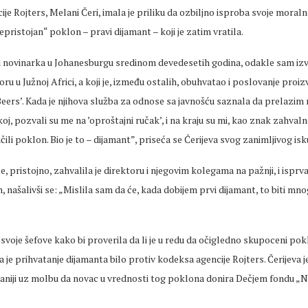
je Rojters, Melani Čeri, imala je priliku da ozbiljno isproba svoje moralne
pristojan“ poklon – pravi dijamant – koji je zatim vratila.
 novinarka u Johanesburgu sredinom devedesetih godina, odakle sam izv
u u Južnoj Africi, a koji je, između ostalih, obuhvatao i poslovanje proi
eers’. Kada je njihova služba za odnose sa javnošću saznala da prelazim
, pozvali su me na ’oproštajni ručak’, i na kraju su mi, kao znak zahvaln
čili poklon. Bio je to – dijamant”, priseća se Čerijeva svog zanimljivog isk
e, pristojno, zahvalila je direktoru i njegovim kolegama na pažnji, i isprva
 našalivši se: „Mislila sam da će, kada dobijem prvi dijamant, to biti mn
 svoje šefove kako bi proverila da li je u redu da očigledno skupoceni pokl
a je prihvatanje dijamanta bilo protiv kodeksa agencije Rojters. Čerijeva j
aniji uz molbu da novac u vrednosti tog poklona donira Dečjem fondu „