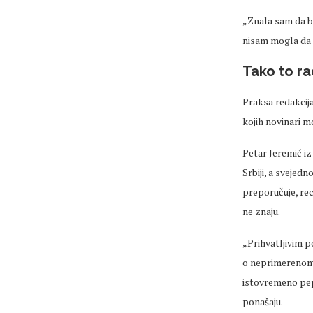
„Znala sam da bi
nisam mogla da g
Tako to ra
Praksa redakcij
kojih novinari m
Petar Jeremić iz
Srbiji, a svejed
preporučuje, rec
ne znaju.
„Prihvatljivim p
o neprimerenom p
istovremeno pepo
ponašaju.