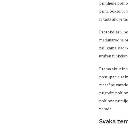
primljene poklon
primi poklon u v
ni tada ako je ta
Protokolarni pok
međunarodne orga
prilikama, kao i
uručen funkcione
Prema aktuelnom
postupanje sa i
mesečne zarade b
prigodni poklon
poklona primlje
zarade.
Svaka zeml