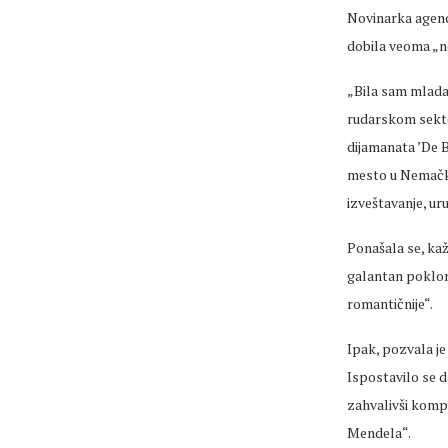
Novinarka agenci
dobila veoma „ne
„Bila sam mlada
rudarskom sektor
dijamanata ’De B
mesto u Nemačkoj
izveštavanje, uru
Ponašala se, kaž
galantan poklon,
romantičnije“.
Ipak, pozvala je
Ispostavilo se d
zahvalivši komp
Mendela“.