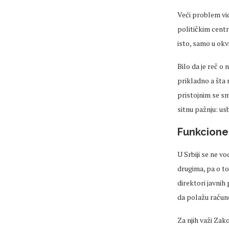
Veći problem vid
političkim cent
isto, samo u okv
Bilo da je reč o 
prikladno a šta
pristojnim se s
sitnu pažnju: u
Funkcione
U Srbiji se ne v
drugima, pa o t
direktori javnih
da polažu račune
Za njih važi Zako