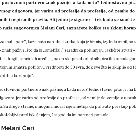
 poslovnom partneru znak pažnje, a kada mito? Jednostavno pita
nog odgovora, jer varira od profesije do profesije, od zemlje do 
anih i nepisanih pravila. Ali jedno je sigurno – tek kada se suočite
o naša sagovornica Melani Čeri, saznaćete koliko ste skloni korupc
 za male pare“, kaže naša narodna izreka, koju je biznis, izgleda ozbiljno 
o znak pažnje, što da bi „smekšali“ saradnika poklanjaju različite stvari –
ta i drugih tehničkih uređaja, pa do skupih alkoholnih pića ili komada gar
stojnim smatra poklon u vrednosti do 50 evra, dok sve što je skuplje od 
ptilnu korupciju“.
poslovnom partneru znak pažnje, a kada mito? Jednostavno pitanje, na 
ovora, jer varira od profesije do profesije, od zemlje do zemlje, a u praks
la. Sa druge strane, mnogima moral nije smetnja da prihvate preskup pok
okolebljivi pred iskušenjem, šta god da im partneri ponude.
 Melani Čeri