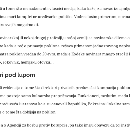
i u tome što menadžment i vlasnici medija, kako kaže, za novac iznajmljuj
rima moći kompletne uređivačke politike. Vođeni lošim primerom, novina
iru svojih mogućnosti.
novinarskoj ili nekoj drugoj profesiji, u našoj zemlji se novinarska dilema 
 ne kada je reč o primanju poklona, rešava primenom jednostavnog nepis
matra poklon vredan do 50 evra, mada je Kodeks novinara mnogo strožiji 
sb, rokovnik, hemijsku olovku…
ri pod lupom
odi evidencija o tome šta direktori privatnih preduzeća i kompanija poklanj
ome postoje samo kuloarska prepričavanja. Funkcioneri, međutim, među k
 preduzeća i ustanova koje su osnovali Republika, Pokrajina i lokalne sa
 o tome šta dobijaju na poklon.
n o Agenciji za borbu protiv korupcije, pa tako imaju obavezu da toj instit