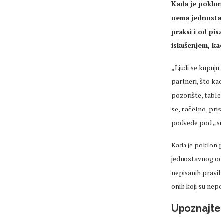
Kada je poklon
nema jednostav
praksi i od pis
iskušenjem, ka
„Ljudi se kupuju
partneri, što ka
pozorište, table
se, načelno, pri
podvede pod „su
Kada je poklon 
jednostavnog odg
nepisanih pravi
onih koji su nep
Upoznajte