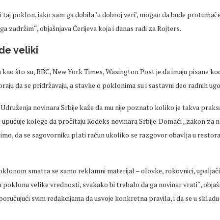
 taj poklon, iako sam ga dobila ’u dobroj veri’, mogao da bude protumače
a zadržim“, objašnjava Čerijeva koja i danas radi za Rojters.
de veliki
a kao što su, BBC, New York Times, Wasington Post je da imaju pisane k
oraju da se pridržavaju, a stavke o poklonima su i sastavni deo radnih ug
 Udruženja novinara Srbije kaže da mu nije poznato koliko je takva praks
no upućuje kolege da pročitaju Kodeks novinara Srbije. Domaći „zakon za 
imo, da se sagovorniku plati račun ukoliko se razgovor obavlja u restor
oklonom smatra se samo reklamni materijal – olovke, rokovnici, upaljač
oklonu velike vrednosti, svakako bi trebalo da ga novinar vrati“, objašn
ručujući svim redakcijama da usvoje konkretna pravila, i da se u skladu 