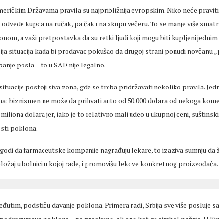
meričkim Državama pravila su najpribližnija evropskim. Niko neće pravi
 odvede kupca na ručak, pa čak i na skupu večeru. To se manje više smat
om, a važi pretpostavka da su retki ljudi koji mogu biti kupljeni jedni
ija situacija kada bi prodavac pokušao da drugoj strani ponudi novčanu „
panje posla – to u SAD nije legalno.
ituacije postoji siva zona, gde se treba pridržavati nekoliko pravila. Jed
a: biznismen ne može da prihvati auto od 50.000 dolara od nekoga kome
iliona dolara jer, iako je to relativno mali udeo u ukupnoj ceni, suštinski 
sti poklona.
godi da farmaceutske kompanije nagrađuju lekare, to izaziva sumnju da ž
oložaj u bolnici u kojoj rade, i promovišu lekove konkretnog proizvođača.
đutim, podstiču davanje poklona. Primera radi, Srbija sve više posluje s
podrazumeva poklone – ne preskupe, ali one koji su simbol pažnje. U Kini