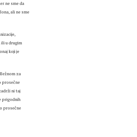
ner ne sme da
lona, ali ne sme
nizacije,
ili u drugim
naj koji je
adležnom za
to prosečne
adrži ni taj
e prigodnih
to prosečne