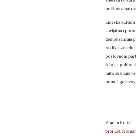
pokloni smatraj
Kineska kultura s
socijalna i poro
demonstriraju po
razlika između p
poslovnom partn
Ako ne poklonit
mito se u Kini 
pomoć gotovog n
Vladan Krstić
broj 134, februar