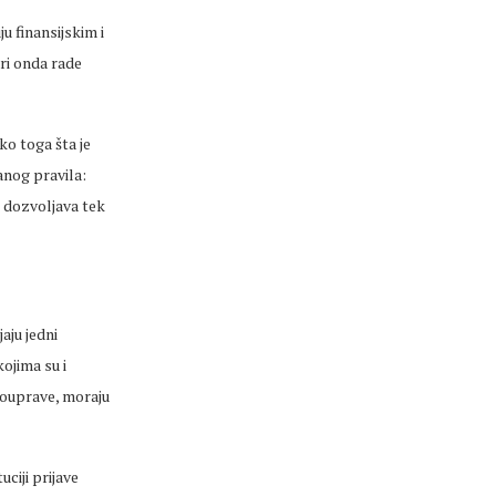
u finansijskim i
ri onda rade
oko toga šta je
anog pravila:
i dozvoljava tek
aju jedni
ojima su i
mouprave, moraju
uciji prijave