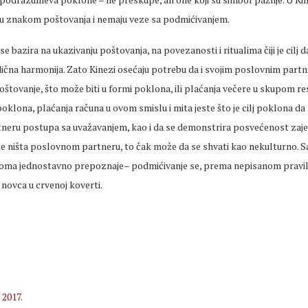
u znakom poštovanja i nemaju veze sa podmićivanjem.
e bazira na ukazivanju poštovanja, na povezanosti i ritualima čiji je cilj d
dična harmonija. Zato Kinezi osećaju potrebu da i svojim poslovnim part
štovanje, što može biti u formi poklona, ili plaćanja večere u skupom re
oklona, plaćanja računa u ovom smislu i mita jeste što je cilj poklona d
eru postupa sa uvažavanjem, kao i da se demonstrira posvećenost zaj
e ništa poslovnom partneru, to čak može da se shvati kao nekulturno. S
veoma jednostavno prepoznaje– podmićivanje se, prema nepisanom pravilu
ovca u crvenoj koverti.
 2017.