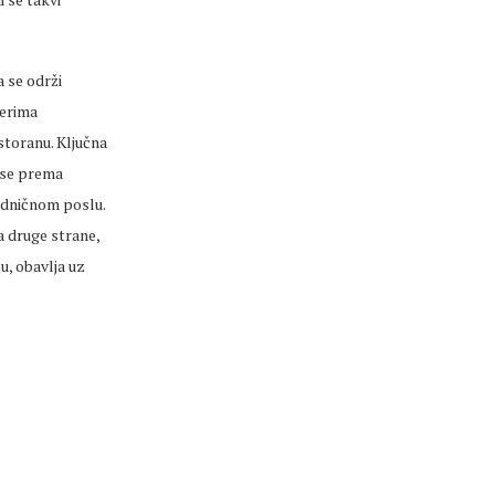
a se održi
nerima
storanu. Ključna
a se prema
edničnom poslu.
a druge strane,
, obavlja uz