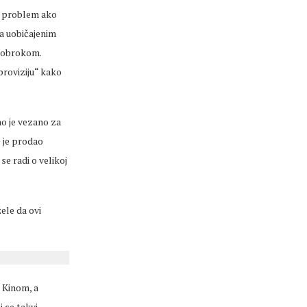
ti problem ako
ra uobičajenim
m obrokom.
proviziju“ kako
no je vezano za
 je prodao
se radi o velikoj
ele da ovi
a Kinom, a
 se takvi