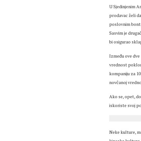
U Sjedinjenim A
prodavac želi da
poslovnim bonton
Sasvim je drugač
bi osigurao skla
Između ove dve s
vrednost poklon
kompaniju za 10 m
novčanoj vredno
Ako se, opet, do
iskoriste svoj p
Neke kulture, me
kineska kultura 