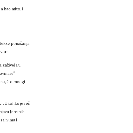
n kao mito, i
odekse ponašanja
ovora.
a zaživela u
novinare“
anu, što mnogi
i… Ukoliko je reč
java Jeremić i
sa njima i