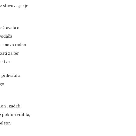
 stavove, jer je
eštavala o
zvođača
 na novo radno
osti za fer
ustva.
 prihvatila
ogo
on i zadrži.
e poklon vratila,
Nelson