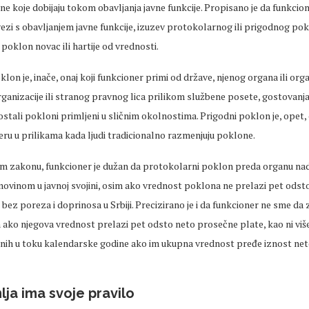
e koje dobijaju tokom obavljanja javne funkcije. Propisano je da funkcio
ezi s obavljanjem javne funkcije, izuzev protokolarnog ili prigodnog pok
j poklon novac ili hartije od vrednosti.
lon je, inače, onaj koji funkcioner primi od države, njenog organa ili orga
nizacije ili stranog pravnog lica prilikom službene posete, gostovanja 
 ostali pokloni primljeni u sličnim okolnostima. Prigodni poklon je, opet, o
ru u prilikama kada ljudi tradicionalno razmenjuju poklone.
 zakonu, funkcioner je dužan da protokolarni poklon preda organu n
movinom u javnoj svojini, osim ako vrednost poklona ne prelazi pet ods
ez poreza i doprinosa u Srbiji. Precizirano je i da funkcioner ne sme da z
 ako njegova vrednost prelazi pet odsto neto prosečne plate, kao ni viš
nih u toku kalendarske godine ako im ukupna vrednost pređe iznost ne
ja ima svoje pravilo