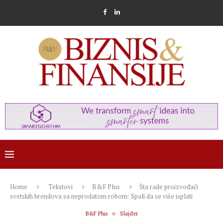
Home
Tekstovi
B&F Plus
Šta rade proizvođači
svetskih brendova sa neprodatom robom: Spali da se više isplati
B&F Plus
Slajder