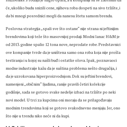
će, ukoliko budu snizili cene, njihova roba dospeti na sivo tržište, i
da bi mnogi posrednici mogli da nanesu štetu samom brendu.
Poslovna strategija „spali sve što ostane“ nije strana ni jeftinijim
brendovima koji teže što masovnijoj prodaji. Modni lanac H&M je
od 2013. godine spalio 12 tona nove, neprodate robe. Predstavnici
ove kompanije tvrde da je uništena samo ona roba koja nije prošla
testiranja i u kojoj su našli buđ i ostatke olova. Ipak, poznavaoci
modne industraije kažu da je suština problema nešto drugačija, i
da je uzrokovana hiperproizvodnjom. Dok su jeftini brendovi,
namenjeni „običnim“ ljudima, ranije pravili četiri kolekcije
godišnje, sada se gotovo svake nedelje izbaci na tržište po neki
novi model. U trci za kupcima oni moraju da se prilagođavaju
modnim trendovima koji se gotovo svakodnevno menjaju. Jer, ono
što nije u trendu niko neće ni da kupi.