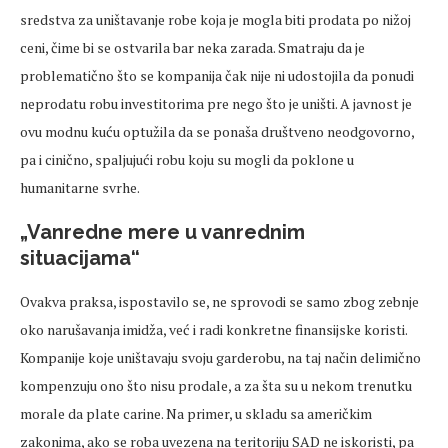
sredstva za uništavanje robe koja je mogla biti prodata po nižoj
ceni, čime bi se ostvarila bar neka zarada. Smatraju da je
problematično što se kompanija čak nije ni udostojila da ponudi
neprodatu robu investitorima pre nego što je uništi. A javnost je
ovu modnu kuću optužila da se ponaša društveno neodgovorno,
pa i cinično, spaljujući robu koju su mogli da poklone u
humanitarne svrhe.
„Vanredne mere u vanrednim
situacijama“
Ovakva praksa, ispostavilo se, ne sprovodi se samo zbog zebnje
oko narušavanja imidža, već i radi konkretne finansijske koristi.
Kompanije koje uništavaju svoju garderobu, na taj način delimično
kompenzuju ono što nisu prodale, a za šta su u nekom trenutku
morale da plate carine. Na primer, u skladu sa američkim
zakonima, ako se roba uvezena na teritoriju SAD ne iskoristi, pa