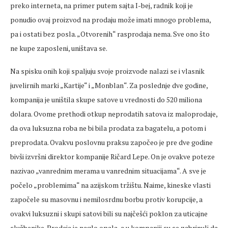
preko interneta, na primer putem sajta I-bej, radnik koji je
ponudio ovaj proizvod na prodaju može imati mnogo problema,
pa i ostati bez posla. „Otvorenih“ rasprodaja nema. Sve ono što
ne kupe zaposleni, uništava se.
Na spisku onih koji spaljuju svoje proizvode nalazi se i vlasnik
juvelirnih marki „Kartije“ i „Monblan“. Za poslednje dve godine,
kompanija je uništila skupe satove u vrednosti do 520 miliona
dolara. Ovome prethodi otkup neprodatih satova iz maloprodaje,
da ova luksuzna roba ne bi bila prodata za bagatelu, a potom i
preprodata. Ovakvu poslovnu praksu započeo je pre dve godine
bivši izvršni direktor kompanije Ričard Lepe. On je ovakve poteze
nazivao „vanrednim merama u vanrednim situacijama“. A sve je
počelo „problemima“ na azijskom tržištu. Naime, kineske vlasti
započele su masovnu i nemilosrdnu borbu protiv korupcije, a
ovakvi luksuzni i skupi satovi bili su najčešći poklon za uticajne
službenike. Prodaja je naglo opala, a u kompaniji su se zabrinuli da