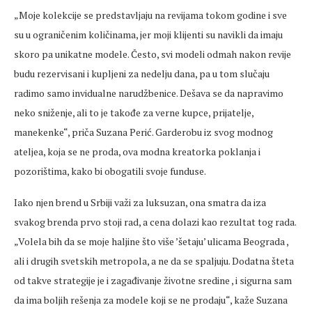
„Moje kolekcije se predstavljaju na revijama tokom godine i sve
su u ograničenim količinama, jer moji klijenti su navikli da imaju
skoro pa unikatne modele. Često, svi modeli odmah nakon revije
budu rezervisani i kupljeni za nedelju dana, pa u tom slučaju
radimo samo invidualne narudžbenice. Dešava se da napravimo
neko sniženje, ali to je takođe za verne kupce, prijatelje,
manekenke“, priča Suzana Perić. Garderobu iz svog modnog
ateljea, koja se ne proda, ova modna kreatorka poklanja i
pozorištima, kako bi obogatili svoje funduse.
Iako njen brend u Srbiji važi za luksuzan, ona smatra da iza
svakog brenda prvo stoji rad, a cena dolazi kao rezultat tog rada.
„Volela bih da se moje haljine što više ’šetaju’ ulicama Beograda ,
ali i drugih svetskih metropola, a ne da se spaljuju. Dodatna šteta
od takve strategije je i zagađivanje životne sredine , i sigurna sam
da ima boljih rešenja za modele koji se ne prodaju“, kaže Suzana