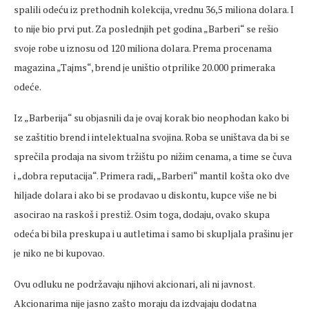
spalili odeću iz prethodnih kolekcija, vrednu 36,5 miliona dolara. I
to nije bio prvi put. Za poslednjih pet godina „Barberi“ se rešio
svoje robe u iznosu od 120 miliona dolara. Prema procenama
magazina „Tajms“, brend je uništio otprilike 20.000 primeraka
odeće.
Iz „Barberija“ su objasnili da je ovaj korak bio neophodan kako bi
se zaštitio brend i intelektualna svojina. Roba se uništava da bi se
sprečila prodaja na sivom tržištu po nižim cenama, a time se čuva
i „dobra reputacija“. Primera radi, „Barberi“ mantil košta oko dve
hiljade dolara i ako bi se prodavao u diskontu, kupce više ne bi
asocirao na raskoš i prestiž. Osim toga, dodaju, ovako skupa
odeća bi bila preskupa i u autletima i samo bi skupljala prašinu jer
je niko ne bi kupovao.
Ovu odluku ne podržavaju njihovi akcionari, ali ni javnost.
Akcionarima nije jasno zašto moraju da izdvajaju dodatna