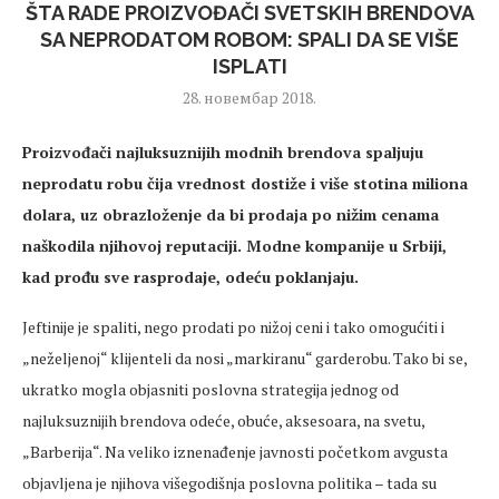
ŠTA RADE PROIZVOĐAČI SVETSKIH BRENDOVA
SA NEPRODATOM ROBOM: SPALI DA SE VIŠE
ISPLATI
28. новембар 2018.
Proizvođači najluksuznijih modnih brendova spaljuju
neprodatu robu čija vrednost dostiže i više stotina miliona
dolara, uz obrazloženje da bi prodaja po nižim cenama
naškodila njihovoj reputaciji. Modne kompanije u Srbiji,
kad prođu sve rasprodaje, odeću poklanjaju.
Jeftinije je spaliti, nego prodati po nižoj ceni i tako omogućiti i
„neželjenoj“ klijenteli da nosi „markiranu“ garderobu. Tako bi se,
ukratko mogla objasniti poslovna strategija jednog od
najluksuznijih brendova odeće, obuće, aksesoara, na svetu,
„Barberija“. Na veliko iznenađenje javnosti početkom avgusta
objavljena je njihova višegodišnja poslovna politika – tada su