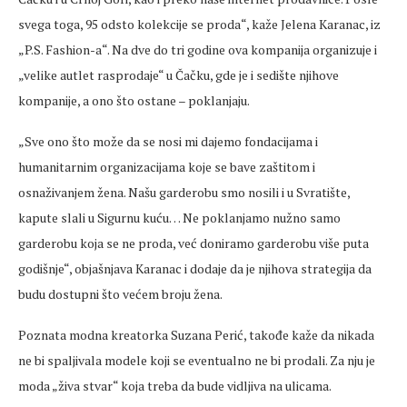
svega toga, 95 odsto kolekcije se proda“, kaže Jelena Karanac, iz
„P.S. Fashion-a“. Na dve do tri godine ova kompanija organizuje i
„velike autlet rasprodaje“ u Čačku, gde je i sedište njihove
kompanije, a ono što ostane – poklanjaju.
„Sve ono što može da se nosi mi dajemo fondacijama i
humanitarnim organizacijama koje se bave zaštitom i
osnaživanjem žena. Našu garderobu smo nosili i u Svratište,
kapute slali u Sigurnu kuću… Ne poklanjamo nužno samo
garderobu koja se ne proda, već doniramo garderobu više puta
godišnje“, objašnjava Karanac i dodaje da je njihova strategija da
budu dostupni što većem broju žena.
Poznata modna kreatorka Suzana Perić, takođe kaže da nikada
ne bi spaljivala modele koji se eventualno ne bi prodali. Za nju je
moda „živa stvar“ koja treba da bude vidljiva na ulicama.