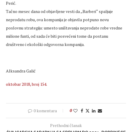
Perić.
Tačno mesec dana od objavljene vesti da „Barberi“ spaljuje
neprodatu robu, ova kompanija je objavila potpuno novu
poslovnu strategiju: umesto uništavanja neprodate robe vredne
milione funti, od sada će biti posvećeni tome da postanu
društveno i ekološki odgovorna kompanija.
Alksandra Galić
oktobar 2018, broj 154.
0 komentara
0
Prethodni članak