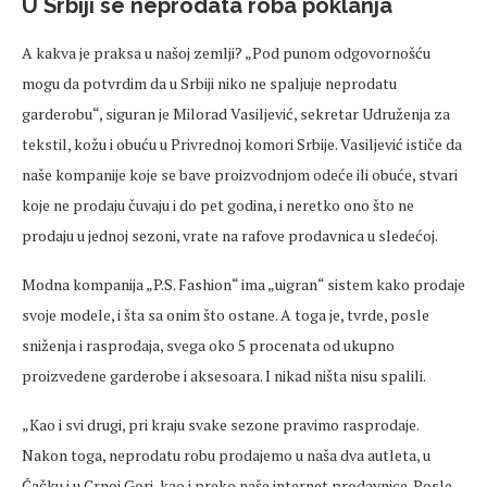
U Srbiji se neprodata roba poklanja
A kakva je praksa u našoj zemlji? „Pod punom odgovornošću
mogu da potvrdim da u Srbiji niko ne spaljuje neprodatu
garderobu“, siguran je Milorad Vasiljević, sekretar Udruženja za
tekstil, kožu i obuću u Privrednoj komori Srbije. Vasiljević ističe da
naše kompanije koje se bave proizvodnjom odeće ili obuće, stvari
koje ne prodaju čuvaju i do pet godina, i neretko ono što ne
prodaju u jednoj sezoni, vrate na rafove prodavnica u sledećoj.
Modna kompanija „P.S. Fashion“ ima „uigran“ sistem kako prodaje
svoje modele, i šta sa onim što ostane. A toga je, tvrde, posle
sniženja i rasprodaja, svega oko 5 procenata od ukupno
proizvedene garderobe i aksesoara. I nikad ništa nisu spalili.
„Kao i svi drugi, pri kraju svake sezone pravimo rasprodaje.
Nakon toga, neprodatu robu prodajemo u naša dva autleta, u
Čačku i u Crnoj Gori, kao i preko naše internet prodavnice. Posle