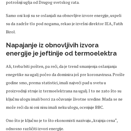
potrošnji uglja od Drugog svetskog rata.
Samo oni koji su se oslanjali na obnovljive izvore energije, uspeli
su da zadrže tlo pod nogama, rekao je izvršni direktor IEA, Fatih
Birol.
Napajanje iz obnovljivih izvora
energije je jeftinije od termoelektra
Ali, treba biti pošten, pa reći, da je trend smanjenja oslanjanja
enegetike na ugalj počeo da dominira još pre koronavirusa. Prošle
godine smo, prema statistici, imali najveći pad u svetu u
proizvodnji struje iz termoelektrana na ugalj. I to ne zato što su
ključnu ulogu imali borci za očuvanje životne sredine. Mada se ne
može reći da ni oni nisu imali neku ulogu, ocenjuje BBC.
Ono što je ključno je to što ekonomisti nazivaju „krajnja cena“,
odnosno različiti izvori energije.