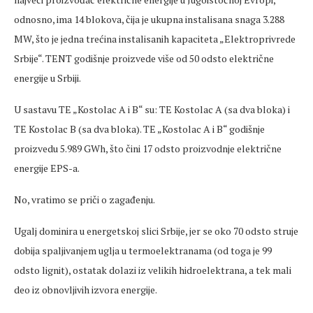
odnosno, ima 14 blokova, čija je ukupna instalisana snaga 3.288
MW, što je jedna trećina instalisanih kapaciteta „Elektroprivrede
Srbije“. TENT godišnje proizvede više od 50 odsto električne
energije u Srbiji.
U sastavu TE „Kostolac A i B“ su: TE Kostolac A (sa dva bloka) i
TE Kostolac B (sa dva bloka). TE „Kostolac A i B“ godišnje
proizvedu 5.989 GWh, što čini 17 odsto proizvodnje električne
energije EPS-a.
No, vratimo se priči o zagađenju.
Ugalj dominira u energetskoj slici Srbije, jer se oko 70 odsto struje
dobija spaljivanjem uglja u termoelektranama (od toga je 99
odsto lignit), ostatak dolazi iz velikih hidroelektrana, a tek mali
deo iz obnovljivih izvora energije.