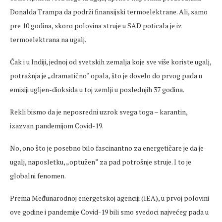
Donalda Trampa da podrži finansijski termoelektrane. Ali, samo
pre 10 godina, skoro polovina struje u SAD poticala je iz
termoelektrana na ugalj.
Čak i u Indiji, jednoj od svetskih zemalja koje sve više koriste ugalj,
potražnja je „dramatično“ opala, što je dovelo do prvog pada u
emisiji ugljen-dioksida u toj zemlji u poslednjih 37 godina.
Rekli bismo da je neposredni uzrok svega toga – karantin,
izazvan pandemijom Covid-19.
No, ono što je posebno bilo fascinantno za energetičare je da je
ugalj, naposletku, „optužen“ za pad potrošnje struje. I to je
globalni fenomen.
Prema Međunarodnoj energetskoj agenciji (IEA), u prvoj polovini
ove godine i pandemije Covid-19 bili smo svedoci najvećeg pada u