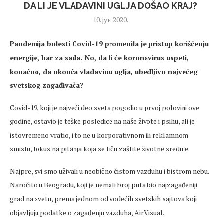
DA LI JE VLADAVINI UGLJA DOŠAO KRAJ?
10. јун 2020.
Pandemija bolesti Covid-19 promenila je pristup korišćenju
energije, bar za sada. No, da li će koronavirus uspeti,
konačno, da okonča vladavinu uglja, ubedljivo najvećeg
svetskog zagađivača?
Covid-19, koji je najveći deo sveta pogodio u prvoj polovini ove
godine, ostavio je teške posledice na naše živote i psihu, ali je
istovremeno vratio, i to ne u korporativnom ili reklamnom
smislu, fokus na pitanja koja se tiču zaštite životne sredine.
Najpre, svi smo uživali u neobično čistom vazduhu i bistrom nebu.
Naročito u Beogradu, koji je nemali broj puta bio najzagađeniji
grad na svetu, prema jednom od vodećih svetskih sajtova koji
objavljuju podatke o zagađenju vazduha, AirVisual.