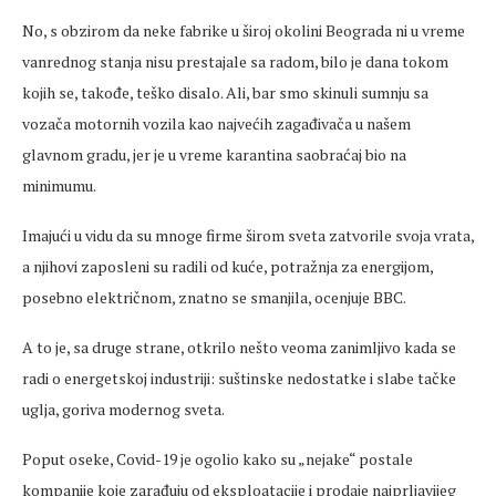
No, s obzirom da neke fabrike u široj okolini Beograda ni u vreme
vanrednog stanja nisu prestajale sa radom, bilo je dana tokom
kojih se, takođe, teško disalo. Ali, bar smo skinuli sumnju sa
vozača motornih vozila kao najvećih zagađivača u našem
glavnom gradu, jer je u vreme karantina saobraćaj bio na
minimumu.
Imajući u vidu da su mnoge firme širom sveta zatvorile svoja vrata,
a njihovi zaposleni su radili od kuće, potražnja za energijom,
posebno električnom, znatno se smanjila, ocenjuje BBC.
A to je, sa druge strane, otkrilo nešto veoma zanimljivo kada se
radi o energetskoj industriji: suštinske nedostatke i slabe tačke
uglja, goriva modernog sveta.
Poput oseke, Covid-19 je ogolio kako su „nejake“ postale
kompanije koje zarađuju od eksploatacije i prodaje najprljavijeg