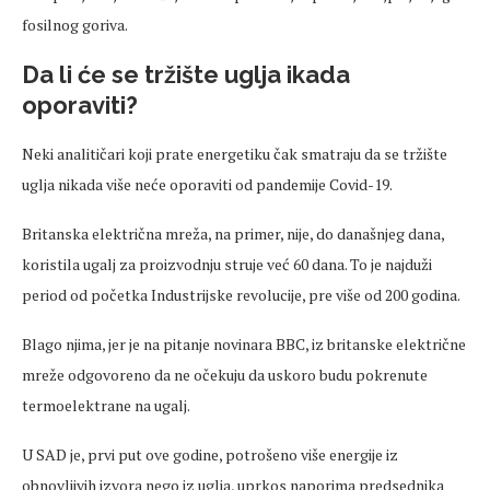
fosilnog goriva.
Da li će se tržište uglja ikada
oporaviti?
Neki analitičari koji prate energetiku čak smatraju da se tržište
uglja nikada više neće oporaviti od pandemije Covid-19.
Britanska električna mreža, na primer, nije, do današnjeg dana,
koristila ugalj za proizvodnju struje već 60 dana. To je najduži
period od početka Industrijske revolucije, pre više od 200 godina.
Blago njima, jer je na pitanje novinara BBC, iz britanske električne
mreže odgovoreno da ne očekuju da uskoro budu pokrenute
termoelektrane na ugalj.
U SAD je, prvi put ove godine, potrošeno više energije iz
obnovljivih izvora nego iz uglja, uprkos naporima predsednika