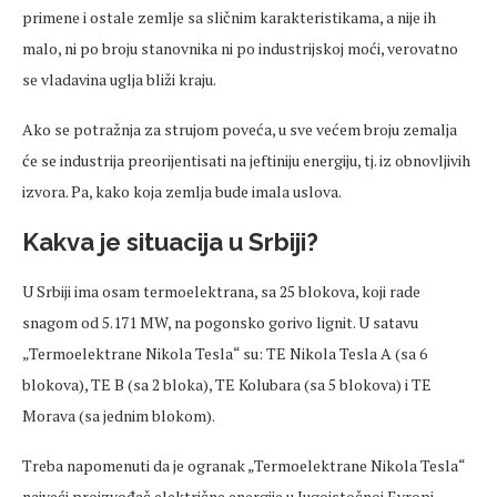
primene i ostale zemlje sa sličnim karakteristikama, a nije ih
malo, ni po broju stanovnika ni po industrijskoj moći, verovatno
se vladavina uglja bliži kraju.
Ako se potražnja za strujom poveća, u sve većem broju zemalja
će se industrija preorijentisati na jeftiniju energiju, tj. iz obnovljivih
izvora. Pa, kako koja zemlja bude imala uslova.
Kakva je situacija u Srbiji?
U Srbiji ima osam termoelektrana, sa 25 blokova, koji rade
snagom od 5.171 MW, na pogonsko gorivo lignit. U satavu
„Termoelektrane Nikola Tesla“ su: TE Nikola Tesla A (sa 6
blokova), TE B (sa 2 bloka), TE Kolubara (sa 5 blokova) i TE
Morava (sa jednim blokom).
Treba napomenuti da je ogranak „Termoelektrane Nikola Tesla“
najveći proizvođač električne energije u Jugoistočnoj Evropi,