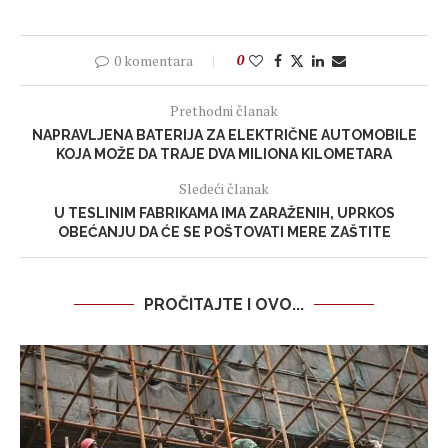
0 komentara
0
Prethodni članak
NAPRAVLJENA BATERIJA ZA ELEKTRIČNE AUTOMOBILE
KOJA MOŽE DA TRAJE DVA MILIONA KILOMETARA
Sledeći članak
U TESLINIM FABRIKAMA IMA ZARAŽENIH, UPRKOS
OBEĆANJU DA ĆE SE POŠTOVATI MERE ZAŠTITE
PROČITAJTE I OVO...