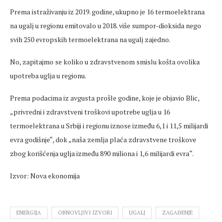
Prema istraživanju iz 2019. godine, ukupno je 16 termoelektrana
na ugalj u regionu emitovalo u 2018. više sumpor-dioksida nego
svih 250 evropskih termoelektrana na ugalj zajedno.
No, zapitajmo se koliko u zdravstvenom smislu košta ovolika
upotreba uglja u regionu.
Prema podacima iz avgusta prošle godine, koje je objavio Blic,
„privredni i zdravstveni troškovi upotrebe uglja u 16
termoelektrana u Srbiji i regionu iznose između 6,1 i 11,5 milijardi
evra godišnje“, dok „naša zemlja plaća zdravstvene troškove
zbog korišćenja uglja između 890 miliona i 1,6 milijardi evra“.
Izvor: Nova ekonomija
ENERGIJA
OBNOVLJIVI IZVORI
UGALJ
ZAGAĐENJE