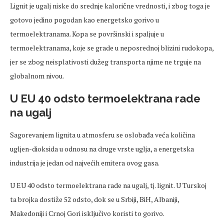
Lignit je ugalj niske do srednje kalorične vrednosti, i zbog toga je
gotovo jedino pogodan kao energetsko gorivo u
termoelektranama. Kopa se površinski i spaljuje u
termoelektranama, koje se grade u neposrednoj blizini rudokopa,
jer se zbog neisplativosti dužeg transporta njime ne trguje na
globalnom nivou.
U EU 40 odsto termoelektrana rade
na ugalj
Sagorevanjem lignita u atmosferu se oslobađa veća količina
ugljen-dioksida u odnosu na druge vrste uglja, a energetska
industrija je jedan od najvećih emitera ovog gasa.
U EU 40 odsto termoelektrana rade na ugalj, tj. lignit. U Turskoj
ta brojka dostiže 52 odsto, dok se u Srbiji, BiH, Albaniji,
Makedoniji i Crnoj Gori isključivo koristi to gorivo.