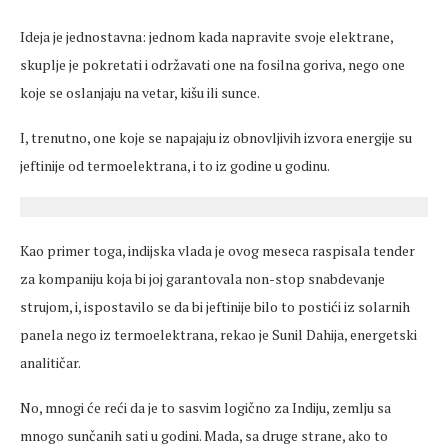
Ideja je jednostavna: jednom kada napravite svoje elektrane,
skuplje je pokretati i održavati one na fosilna goriva, nego one
koje se oslanjaju na vetar, kišu ili sunce.
I, trenutno, one koje se napajaju iz obnovljivih izvora energije su
jeftinije od termoelektrana, i to iz godine u godinu.
Kao primer toga, indijska vlada je ovog meseca raspisala tender
za kompaniju koja bi joj garantovala non-stop snabdevanje
strujom, i, ispostavilo se da bi jeftinije bilo to postići iz solarnih
panela nego iz termoelektrana, rekao je Sunil Dahija, energetski
analitičar.
No, mnogi će reći da je to sasvim logično za Indiju, zemlju sa
mnogo sunčanih sati u godini. Mada, sa druge strane, ako to