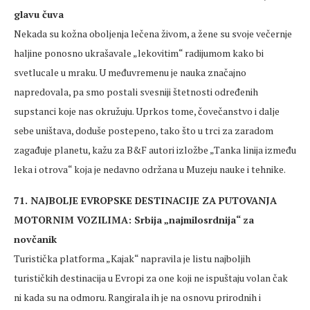
glavu čuva
Nekada su kožna oboljenja lečena živom, a žene su svoje večernje
haljine ponosno ukrašavale „lekovitim“ radijumom kako bi
svetlucale u mraku. U međuvremenu je nauka značajno
napredovala, pa smo postali svesniji štetnosti određenih
supstanci koje nas okružuju. Uprkos tome, čovečanstvo i dalje
sebe uništava, doduše postepeno, tako što u trci za zaradom
zagađuje planetu, kažu za B&F autori izložbe „Tanka linija između
leka i otrova“ koja je nedavno održana u Muzeju nauke i tehnike.
71. NAJBOLJE EVROPSKE DESTINACIJE ZA PUTOVANJA
MOTORNIM VOZILIMA: Srbija „najmilosrdnija“ za
novčanik
Turistička platforma „Kajak“ napravila je listu najboljih
turističkih destinacija u Evropi za one koji ne ispuštaju volan čak
ni kada su na odmoru. Rangirala ih je na osnovu prirodnih i