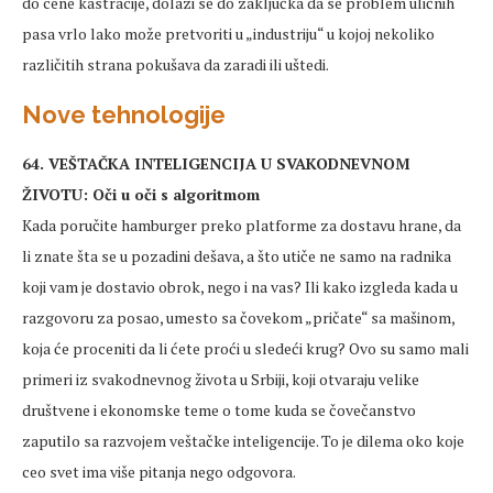
do cene kastracije, dolazi se do zaključka da se problem uličnih
pasa vrlo lako može pretvoriti u „industriju“ u kojoj nekoliko
različitih strana pokušava da zaradi ili uštedi.
Nove tehnologije
64. VEŠTAČKA INTELIGENCIJA U SVAKODNEVNOM
ŽIVOTU: Oči u oči s algoritmom
Kada poručite hamburger preko platforme za dostavu hrane, da
li znate šta se u pozadini dešava, a što utiče ne samo na radnika
koji vam je dostavio obrok, nego i na vas? Ili kako izgleda kada u
razgovoru za posao, umesto sa čovekom „pričate“ sa mašinom,
koja će proceniti da li ćete proći u sledeći krug? Ovo su samo mali
primeri iz svakodnevnog života u Srbiji, koji otvaraju velike
društvene i ekonomske teme o tome kuda se čovečanstvo
zaputilo sa razvojem veštačke inteligencije. To je dilema oko koje
ceo svet ima više pitanja nego odgovora.