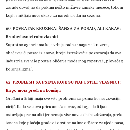
zarade dovoljno da pokriju nešto mršavije zimske mesece, tokom
kojih smišljaju nove ukuse za narednu udarnu sezonu.
60. POVRATAK KRUZERA: ŠANSA ZA POSAO, ALI KAKAV:
Brodovlasnici robovlasnici
Suprotno agencijama koje vrbuju radnu snagu za kruzere,
obećavajući posao iz snova, brojni istraživači upozoravaju da ova
industrija sve više postaje oličenje modernog ropstva i „plovećeg
kolonijalizma“.
62. PROBLEMI SA PSIMA KOJE SU NAPUSTILI VLASNICI:
Brigo moja pređi na komšiju
Građani u Srbiji imaju sve više problema sa psima koji su „svačiji i
ničiji“. Kada se u ovu priču umeša novac, od toga da li ljudi
ostavljaju pse na ulici jer nemaju više novca da ih izdržavaju, preko
iznosa koje plaćaju gradovi i opštine na ime odštete za ujede pasa,