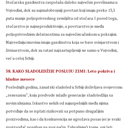
Stočarska gazdinstva raspolažu daleko najvećim površinama u
Vojvodini, dok su najmalobrojniji povrtari koji imaju preko 13,5
puta manje poljoprivrednog zemljišta od stočara. I pored toga,
stočarstvo je najneproduktivnije, a povrtarstvo je među
poljoprivrednim delatnostima sa najvećim učinkom u pokrajini.
Najvredniju imovinu imaju gazdinstva koja se bave svinjarstvom i
živinarstvom, dok su ratari najzastupljeniji ne samo u Vojvodini,
već u celoj Srbiji.
58. KAKO SLADOLEDŽIJE POSLUJU ZIMI: Leto pokriva i
hladne mesece
Poslednjih godina, zanatski sladoled u Srbiji doživljava svojevrsnu
„renesansu“, koju predvode mlađe generacije sladoledžija sa
novim idejama. Iskustvo nekih od najuspešnijih među njima
potvrđuje da se isplati rizikovati sa potpuno drugačijim
proizvodima, kao i da konkurencija ne ugrožava posao jer je svaki
proizvođač poseban na svoj način. Zahvaljujući tome, oni leti