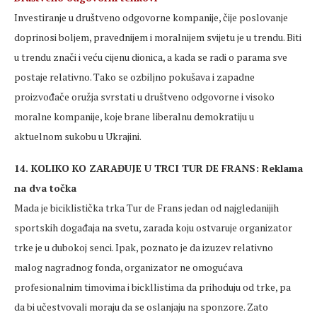
Investiranje u društveno odgovorne kompanije, čije poslovanje
doprinosi boljem, pravednijem i moralnijem svijetu je u trendu. Biti
u trendu znači i veću cijenu dionica, a kada se radi o parama sve
postaje relativno. Tako se ozbiljno pokušava i zapadne
proizvođače oružja svrstati u društveno odgovorne i visoko
moralne kompanije, koje brane liberalnu demokratiju u
aktuelnom sukobu u Ukrajini.
14. KOLIKO KO ZARAĐUJE U TRCI TUR DE FRANS: Reklama
na dva točka
Mada je biciklistička trka Tur de Frans jedan od najgledanijih
sportskih događaja na svetu, zarada koju ostvaruje organizator
trke je u dubokoj senci. Ipak, poznato je da izuzev relativno
malog nagradnog fonda, organizator ne omogućava
profesionalnim timovima i bickllistima da prihoduju od trke, pa
da bi učestvovali moraju da se oslanjaju na sponzore. Zato