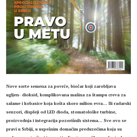
Nove sorte semena za povrće, biočar koji zarobljava
ugljen- dioksid, komplikovana mašina za štampu creva za
salame i kobasice koja košta skoro milion evra… Ili radarski
senzori, displeji od LED dioda, stomatološke turbine,
proizvodnja i integracija pozorišnih sistema… Sve ovo se
pravi u Srbiji, u uspešnim domaćim preduzećima koja su