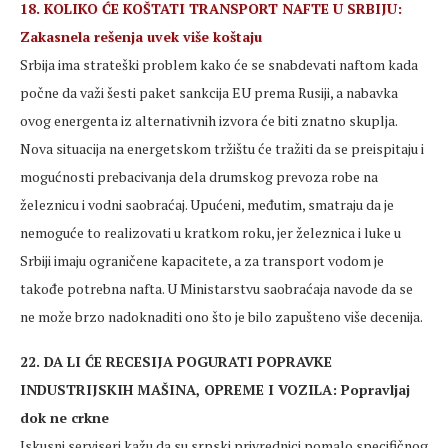
18. KOLIKO ĆE KOŠTATI TRANSPORT NAFTE U SRBIJU:
Zakasnela rešenja uvek više koštaju
Srbija ima strateški problem kako će se snabdevati naftom kada
počne da važi šesti paket sankcija EU prema Rusiji, a nabavka
ovog energenta iz alternativnih izvora će biti znatno skuplja.
Nova situacija na energetskom tržištu će tražiti da se preispitaju i
mogućnosti prebacivanja dela drumskog prevoza robe na
železnicu i vodni saobraćaj. Upućeni, međutim, smatraju da je
nemoguće to realizovati u kratkom roku, jer železnica i luke u
Srbiji imaju ograničene kapacitete, a za transport vodom je
takođe potrebna nafta. U Ministarstvu saobraćaja navode da se
ne može brzo nadoknaditi ono što je bilo zapušteno više decenija.
22. DA LI ĆE RECESIJA POGURATI POPRAVKE
INDUSTRIJSKIH MAŠINA, OPREME I VOZILA: Popravljaj
dok ne crkne
Iskusni serviseri kažu da su srpski privrednici pomalo specifičnog