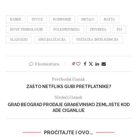
BANKE
IZVOZ
KOMPANIJE
METALI
NAFTA
NOVE TEHNOLOGIJE
POLJOPRIVREDA
PRIVREDA
PSI
SLADOLED
SPECIJALIZACIJA
VEŠTAČKA INTELIGENCIJA
0 komentara
0
Prethodni članak
ZAŠTO NETFLIKS GUBI PRETPLATNIKE?
Sledeći članak
GRAD BEOGRAD PRODAJE GRAĐEVINSKO ZEMLJIŠTE KOD
ADE CIGANLIJE
PROČITAJTE I OVO...