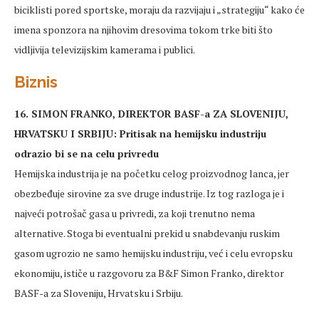
biciklisti pored sportske, moraju da razvijaju i „strategiju“ kako će
imena sponzora na njihovim dresovima tokom trke biti što
vidljivija televizijskim kamerama i publici.
Biznis
16. SIMON FRANKO, DIREKTOR BASF-a ZA SLOVENIJU,
HRVATSKU I SRBIJU: Pritisak na hemijsku industriju
odrazio bi se na celu privredu
Hemijska industrija je na početku celog proizvodnog lanca, jer
obezbeđuje sirovine za sve druge industrije. Iz tog razloga je i
najveći potrošač gasa u privredi, za koji trenutno nema
alternative. Stoga bi eventualni prekid u snabdevanju ruskim
gasom ugrozio ne samo hemijsku industriju, već i celu evropsku
ekonomiju, ističe u razgovoru za B&F Simon Franko, direktor
BASF-a za Sloveniju, Hrvatsku i Srbiju.