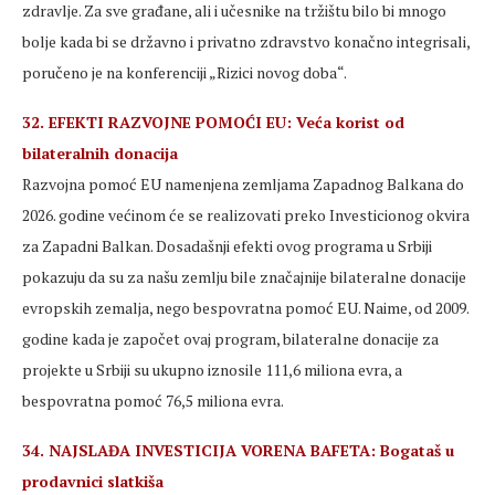
zdravlje. Za sve građane, ali i učesnike na tržištu bilo bi mnogo
bolje kada bi se državno i privatno zdravstvo konačno integrisali,
poručeno je na konferenciji „Rizici novog doba“.
32. EFEKTI RAZVOJNE POMOĆI EU: Veća korist od
bilateralnih donacija
Razvojna pomoć EU namenjena zemljama Zapadnog Balkana do
2026. godine većinom će se realizovati preko Investicionog okvira
za Zapadni Balkan. Dosadašnji efekti ovog programa u Srbiji
pokazuju da su za našu zemlju bile značajnije bilateralne donacije
evropskih zemalja, nego bespovratna pomoć EU. Naime, od 2009.
godine kada je započet ovaj program, bilateralne donacije za
projekte u Srbiji su ukupno iznosile 111,6 miliona evra, a
bespovratna pomoć 76,5 miliona evra.
34. NAJSLAĐA INVESTICIJA VORENA BAFETA: Bogataš u
prodavnici slatkiša