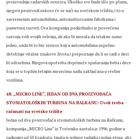
proizvodnju radarskih senzora. Ukoliko sve bude išlo po planu,
njegovi proizvodi uskoro će se naći na svetskom tržištu, i to u
savremenim automobilima, automatizovanim fabrikama i
pametnoj rasveti. Ova kompanija podjednako je posvećena
razvoju svih svojih rešenja, ali ako bi morala da istakne samo
jedno, onda bi to bio senzor koji u automobilima uspešno
detektuje vitalne znakove života i prepoznaje da li se radi o deci
ili odraslima. Njegova upotreba doprineće spašavanju beba i dece
koja se u toplim letnjim mesecima nađu zaključana u vrelim
vozilima.
48. „MICRO LINE“, JEDAN OD DVA PROIZVOĐAČA
STOMATOLOŠKIH TURBINA NA BALKANU: Uvek treba
računati na svetsko tržište
Jedan od dva proizvođača stomatoloških turbina na Balkanu,
kompanija „MICRO Line“ iz Trstenika nastala je 1996. godine u
radionici od 50 kvadrata. Imala je jednog radnika i jedan strug, ali i