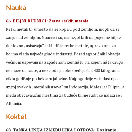
Nauka
66. BILJNI RUDNICI: Žetva retkih metala
Retki metali bi, umesto da se kopaju pod zemljom, mogli da se
žanju nad zemljom. Naučnici su, naime, otkrili da pojedine biljke
doslovno „usisavaju“ i skladište retke metale, upravo one za
kojima vlada najveća glad u industriji. Pored egzotičnih lokacija,
većinom uspevaju na zagađenom zemljištu, na kojem ništa drugo
ne može da raste, a neke od njih obezbeđuju čak 400 kilograma
nikla godišnje po hektaru jalovine. Najpogodnije za industrijski
uzgoj ovakvih „metalnih useva“ su Indonezija, Malezija i Filipini, a
među obećavajućim mestima za buduće biljne rudnike nalazi se i
Albanija.
Koktel
68. TANKA LINIJA IZMEĐU LEKA I OTROVA: Doziranje