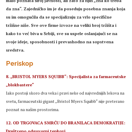
malo poznata široj javnosti, ali zato za njih „zna ko treba
da zna“. Zajedničko im je da poseduju posebna znanja koja
su im omogućila da se specijalizuju za vrlo specifične
tržišne niše. Sve ove firme izvoze na veliki broj tržišta i
kako to već biva u Srbiji, sve su uspele oslanjajući se na
svoje ideje, sposobnosti i prevashodno na sopstvena
sredstva.
Periskop
8. „BRISTOL MYERS SQUIBB“: Specijalista za farmaceutske
„blokbastere“
Iako postoji skoro dva veka i pravi neke od najvrednijih lekova na
svetu, farmaceutski gigant „Bristol Myers Squibb“ nije preterano
poznat na našim prostorima.
12. OD TRGOVACA SMRĆU DO BRANILACA DEMOKRATIJE:
Društveno odgovorni tenkovi