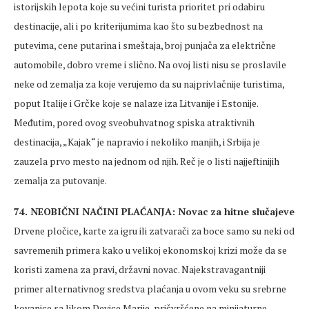
istorijskih lepota koje su većini turista prioritet pri odabiru
destinacije, ali i po kriterijumima kao što su bezbednost na
putevima, cene putarina i smeštaja, broj punjača za električne
automobile, dobro vreme i slično. Na ovoj listi nisu se proslavile
neke od zemalja za koje verujemo da su najprivlačnije turistima,
poput Italije i Grčke koje se nalaze iza Litvanije i Estonije.
Međutim, pored ovog sveobuhvatnog spiska atraktivnih
destinacija, „Kajak“ je napravio i nekoliko manjih, i Srbija je
zauzela prvo mesto na jednom od njih. Reč je o listi najjeftinijih
zemalja za putovanje.
74. NEOBIČNI NAČINI PLAĆANJA: Novac za hitne slučajeve
Drvene pločice, karte za igru ili zatvarači za boce samo su neki od
savremenih primera kako u velikoj ekonomskoj krizi može da se
koristi zamena za pravi, državni novac. Najekstravagantniji
primer alternativnog sredstva plaćanja u ovom veku su srebrne
kovanice sa likom Device Marije, pričvršćene na minijaturne