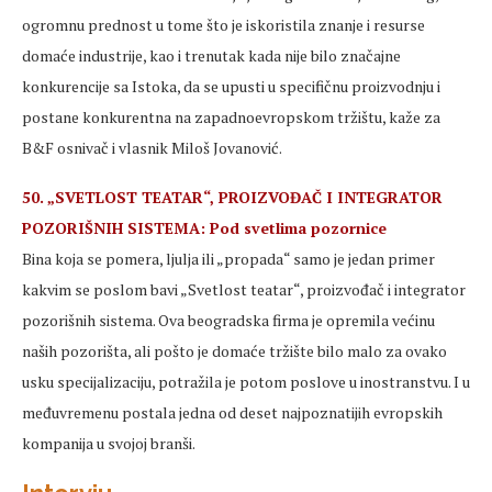
ogromnu prednost u tome što je iskoristila znanje i resurse
domaće industrije, kao i trenutak kada nije bilo značajne
konkurencije sa Istoka, da se upusti u specifičnu proizvodnju i
postane konkurentna na zapadnoevropskom tržištu, kaže za
B&F osnivač i vlasnik Miloš Jovanović.
50. „SVETLOST TEATAR“, PROIZVOĐAČ I INTEGRATOR
POZORIŠNIH SISTEMA: Pod svetlima pozornice
Bina koja se pomera, ljulja ili „propada“ samo je jedan primer
kakvim se poslom bavi „Svetlost teatar“, proizvođač i integrator
pozorišnih sistema. Ova beogradska firma je opremila većinu
naših pozorišta, ali pošto je domaće tržište bilo malo za ovako
usku specijalizaciju, potražila je potom poslove u inostranstvu. I u
međuvremenu postala jedna od deset najpoznatijih evropskih
kompanija u svojoj branši.