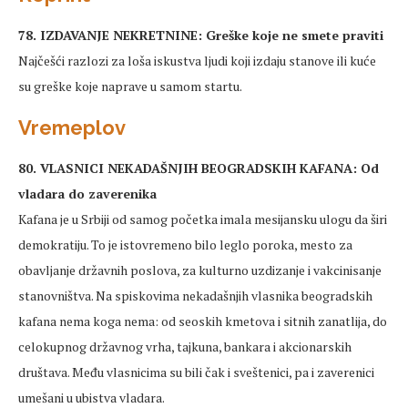
78. IZDAVANJE NEKRETNINE: Greške koje ne smete praviti
Najčešći razlozi za loša iskustva ljudi koji izdaju stanove ili kuće
su greške koje naprave u samom startu.
Vremeplov
80. VLASNICI NEKADAŠNJIH BEOGRADSKIH KAFANA: Od
vladara do zaverenika
Kafana je u Srbiji od samog početka imala mesijansku ulogu da širi
demokratiju. To je istovremeno bilo leglo poroka, mesto za
obavljanje državnih poslova, za kulturno uzdizanje i vakcinisanje
stanovništva. Na spiskovima nekadašnjih vlasnika beogradskih
kafana nema koga nema: od seoskih kmetova i sitnih zanatlija, do
celokupnog državnog vrha, tajkuna, bankara i akcionarskih
društava. Među vlasnicima su bili čak i sveštenici, pa i zaverenici
umešani u ubistva vladara.