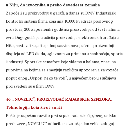
u Nišu, do izvoznika u preko devedeset zemalja
Započeli su proizvodnju u garaži, a danas su DMV Industrijski
kontrolni sistemi firma koja ima 10.000 kvadrata poslovnog
prostora, 200 zaposlenih i godišnju proizvodnju od šest miliona
evra. Dugogodišnju tradiciju proizvodnje elektronskih uređaja u
Nišu, nastavili su, ali u jednoj sasvim novoj sferi – proizvodnji
displeja od LED dioda, uglavnom za primenu u saobraćaju, sportu
i industriji. Sportske semafore koje viđamo u halama, znaci na
putevima na kojima se smenjuju različita upozorenja za vozače
poput onog „Uspori, neko te voli“, u najvećem broju slučajeva
proizvedeni su u firmi DMV.
46. „NOVELIC“, PROIZVOĐAČ RADARSKIH SENZORA:
Tehnologija koja život znači
Pošto je uspešno razvilo prvi srpski radarski čip, beogradsko
preduzeće „NOVELIC“ odlučilo se za još jedan veliki zalogaj –