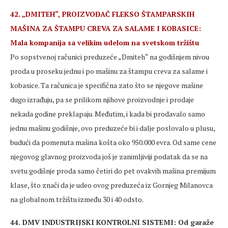
42. „DMITEH“, PROIZVOĐAČ FLEKSO ŠTAMPARSKIH
MAŠINA ZA ŠTAMPU CREVA ZA SALAME I KOBASICE:
Mala kompanija sa velikim udelom na svetskom tržištu
Po sopstvenoj računici preduzeće „Dmiteh“ na godišnjem nivou
proda u proseku jednu i po mašinu za štampu creva za salame i
kobasice. Ta računica je specifična zato što se njegove mašine
dugo izrađuju, pa se prilikom njihove proizvodnje i prodaje
nekada godine preklapaju. Međutim, i kada bi prodavalo samo
jednu mašinu godišnje, ovo preduzeće bi i dalje poslovalo u plusu,
budući da pomenuta mašina košta oko 950.000 evra. Od same cene
njegovog glavnog proizvoda još je zanimljiviji podatak da se na
svetu godišnje proda samo četiri do pet ovakvih mašina premijum
klase, što znači da je udeo ovog preduzeća iz Gornjeg Milanovca
na globalnom tržištu između 30 i 40 odsto.
44. DMV INDUSTRIJSKI KONTROLNI SISTEMI: Od garaže