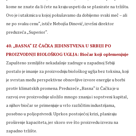
kome ne znate da li ćete na kraju uspeti da se plasirate na tržištu.
Ovo je i utakmica u kojoj pokušavamo da dobijemo svaki meč – ali
ne po svaku cenu“, ističe Nebojša Đinović, izvršni direktor
preduzeća „Superior“.
40. „BASNA“ IZ ČAČKA JEDINSTVENA U SRBIJI PO
PROIZVODNJI BIOLOŠKOG UGLJA: Biočar koji oplemenjuje
Zapušteno zemljište nekadašnje zadruge u zapadnoj Srbiji
postalo je imanje za proizvodnju biološkog uglja bez toksina, koji
je svrstan među perspektivne obnovljive izvore energije u borbi
protiv klimatskih promena. Preduzeće „Basna“ iz Čačka je u
razvoj ove proizvodnje uložilo mnogo znanja i sopstveni kapital,
a njihov biočar se primenjuje u vrlo različitim industrijama,
posebno u poljoprivredi. Uprkos postojećoj krizi, planiraju
proširenje kapaciteta, jer skoro sve što proizvedu izvezu na
zapadno tržište.