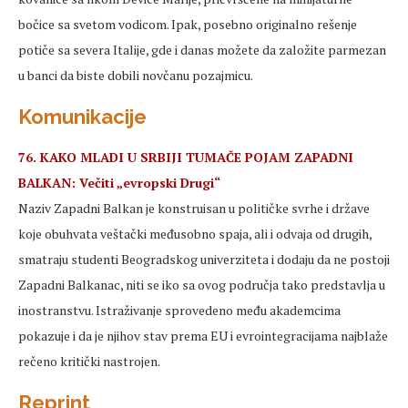
bočice sa svetom vodicom. Ipak, posebno originalno rešenje
potiče sa severa Italije, gde i danas možete da založite parmezan
u banci da biste dobili novčanu pozajmicu.
Komunikacije
76. KAKO MLADI U SRBIJI TUMAČE POJAM ZAPADNI
BALKAN: Večiti „evropski Drugi“
Naziv Zapadni Balkan je konstruisan u političke svrhe i države
koje obuhvata veštački međusobno spaja, ali i odvaja od drugih,
smatraju studenti Beogradskog univerziteta i dodaju da ne postoji
Zapadni Balkanac, niti se iko sa ovog područja tako predstavlja u
inostranstvu. Istraživanje sprovedeno među akademcima
pokazuje i da je njihov stav prema EU i evrointegracijama najblaže
rečeno kritički nastrojen.
Reprint