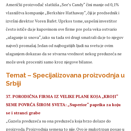
Američki proizvođač slatkiša „See’s Candy“ čini manje od 0,1%
vlasništva kompanije „Berkshire Hathaway“, čiji je predsednik i
izvršni direktor Voren Bafet. Uprkos tome, uspešni investitor
često ističe da je kupovinom ove firme pre pola veka ostvario
„ulaganje iz snova“, iako su tada svi drugi smatrali da je to njegov
najveći promašaj. Jedan od najbogatijih ljudi na svetu je ovim
ulaganjem dokazao da se stvarna vrednost nekog preduzeća ne
može uvek proceniti samo kroz njegove bilanse.
Temat – Specijalizovana proizvodnja u
Srbiji
37. PORODIČNA FIRMA IZ VELIKE PLANE KOJA „KROJI“
SEME POVRĆA ŠIROM SVETA: „Superior“ paprika za koju
se i stranci grabe
„Gazela preduzeća su ona preduzeća koja brzo dolaze do
proizvoda. Proizvodnja semena to nije. Ovo je mukotrpan posao u