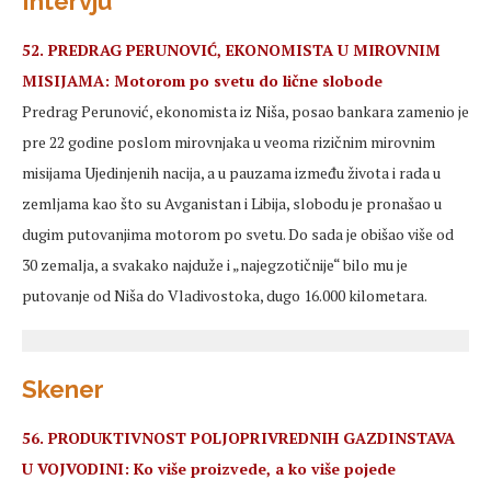
Intervju
52. PREDRAG PERUNOVIĆ, EKONOMISTA U MIROVNIM
MISIJAMA: Motorom po svetu do lične slobode
Predrag Perunović, ekonomista iz Niša, posao bankara zamenio je
pre 22 godine poslom mirovnjaka u veoma rizičnim mirovnim
misijama Ujedinjenih nacija, a u pauzama između života i rada u
zemljama kao što su Avganistan i Libija, slobodu je pronašao u
dugim putovanjima motorom po svetu. Do sada je obišao više od
30 zemalja, a svakako najduže i „najegzotičnije“ bilo mu je
putovanje od Niša do Vladivostoka, dugo 16.000 kilometara.
Skener
56. PRODUKTIVNOST POLJOPRIVREDNIH GAZDINSTAVA
U VOJVODINI: Ko više proizvede, a ko više pojede