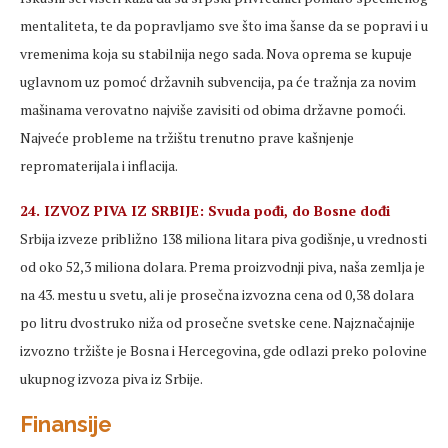
mentaliteta, te da popravljamo sve što ima šanse da se popravi i u
vremenima koja su stabilnija nego sada. Nova oprema se kupuje
uglavnom uz pomoć državnih subvencija, pa će tražnja za novim
mašinama verovatno najviše zavisiti od obima državne pomoći.
Najveće probleme na tržištu trenutno prave kašnjenje
repromaterijala i inflacija.
24. IZVOZ PIVA IZ SRBIJE: Svuda pođi, do Bosne dođi
Srbija izveze približno 138 miliona litara piva godišnje, u vrednosti
od oko 52,3 miliona dolara. Prema proizvodnji piva, naša zemlja je
na 43. mestu u svetu, ali je prosečna izvozna cena od 0,38 dolara
po litru dvostruko niža od prosečne svetske cene. Najznačajnije
izvozno tržište je Bosna i Hercegovina, gde odlazi preko polovine
ukupnog izvoza piva iz Srbije.
Finansije