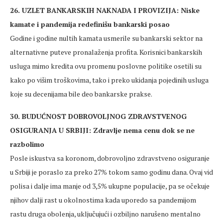
26. UZLET BANKARSKIH NAKNADA I PROVIZIJA: Niske
kamate i pandemija redefinišu bankarski posao
Godine i godine nultih kamata usmerile su bankarski sektor na
alternativne puteve pronalaženja profita. Korisnici bankarskih
usluga mimo kredita ovu promenu poslovne politike osetili su
kako po višim troškovima, tako i preko ukidanja pojedinih usluga
koje su decenijama bile deo bankarske prakse.
30. BUDUĆNOST DOBROVOLJNOG ZDRAVSTVENOG
OSIGURANJA U SRBIJI: Zdravlje nema cenu dok se ne
razbolimo
Posle iskustva sa koronom, dobrovoljno zdravstveno osiguranje
u Srbiji je poraslo za preko 27% tokom samo godinu dana. Ovaj vid
polisa i dalje ima manje od 3,5% ukupne populacije, pa se očekuje
njihov dalji rast u okolnostima kada uporedo sa pandemijom
rastu druga obolenja, uključujući i ozbiljno narušeno mentalno