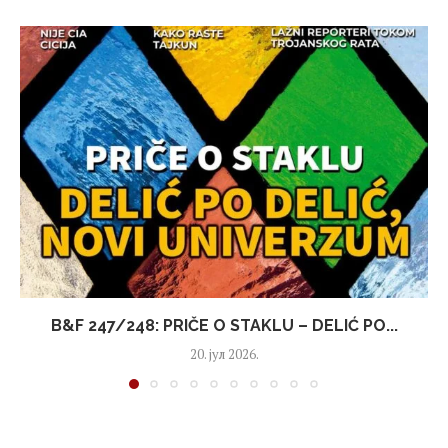
B&F 247/248: PRIČE O STAKLU – DELIĆ PO...
20. јул 2026.