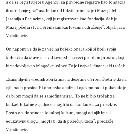
a da se registrujete u Agenciji za privredne registre kao fondacija
ili udruženje građana. Jedan od takvih primera je i Muzej hleba
Jeremija u Pećincima, koji je registrovan kao fondacija, dok je
Muzej pčelarstva u Sremskim Karlovcima udruženje“, objašnjava
Vujadinović.
On napominje da je za većinu kolekcionara koji bi hteli svoju
kolekciju da stave na uvid javnosti, najveći problem prostor, koji
bi zadovoljavao izlagačke uslove. To je i najveći finansijski trošak.
„Zanimljivih i vrednih zbirki ima na desetine u Srbiji i šteta je da na
njih pada prašina. Ekonomska analiza koju smo radili pokazala je
da bi oni mogli da se samofinansiraju. To ne bi bio trošak za
budžet lokalne zajednice, mogli bi da konkurišu za projekte.
Pošto oni doprinose lokalnoj kulturi, mnogi od njih imaju
edukativnu ulogu i mogla bi da ih posećuju deca“, predlaže
Vujadinović.