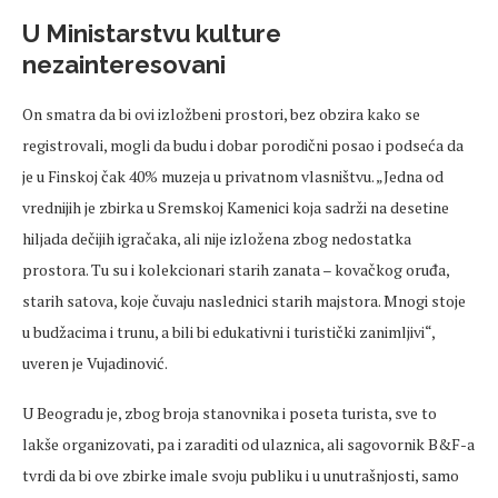
U Ministarstvu kulture
nezainteresovani
On smatra da bi ovi izložbeni prostori, bez obzira kako se
registrovali, mogli da budu i dobar porodični posao i podseća da
je u Finskoj čak 40% muzeja u privatnom vlasništvu. „Jedna od
vrednijih je zbirka u Sremskoj Kamenici koja sadrži na desetine
hiljada dečijih igračaka, ali nije izložena zbog nedostatka
prostora. Tu su i kolekcionari starih zanata – kovačkog oruđa,
starih satova, koje čuvaju naslednici starih majstora. Mnogi stoje
u budžacima i trunu, a bili bi edukativni i turistički zanimljivi“,
uveren je Vujadinović.
U Beogradu je, zbog broja stanovnika i poseta turista, sve to
lakše organizovati, pa i zaraditi od ulaznica, ali sagovornik B&F-a
tvrdi da bi ove zbirke imale svoju publiku i u unutrašnjosti, samo