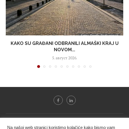
KAKO SU GRAĐANI ODBRANILI ALMAŠKI KRAJ U
NOVOM...
5. август 2026.
Svi tekstovi sa portala "Biznis i finansije" su u vlasništvu "NIP
Na našoj web stranici koristimo kolačiće kako bismo vam
BIF PRESS doo" i ne smeju se presnositi niti koristiti, delimično