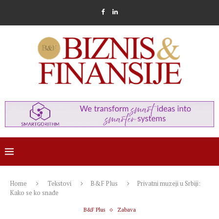
Home
Tekstovi
B&F Plus
Privatni muzeji u Srbiji:
Kako se ko snađe
B&F Plus
Zabava