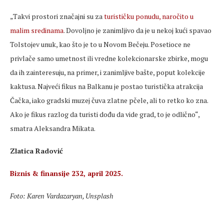
„Takvi prostori značajni su za
turističku ponudu, naročito u
malim sredinama
. Dovoljno je zanimljivo da je u nekoj kući spavao
Tolstojev unuk, kao što je to u Novom Bečeju. Posetioce ne
privlače samo umetnost ili vredne kolekcionarske zbirke, mogu
da ih zainteresuju, na primer, i zanimljive bašte, poput kolekcije
kaktusa. Najveći fikus na Balkanu je postao turistička atrakcija
Čačka, iako gradski muzej čuva zlatne pčele, ali to retko ko zna.
Ako je fikus razlog da turisti dođu da vide grad, to je odlično“,
smatra Aleksandra Mikata.
Zlatica Radović
Biznis & finansije 232, april 2025.
Foto: Karen Vardazaryan, Unsplash