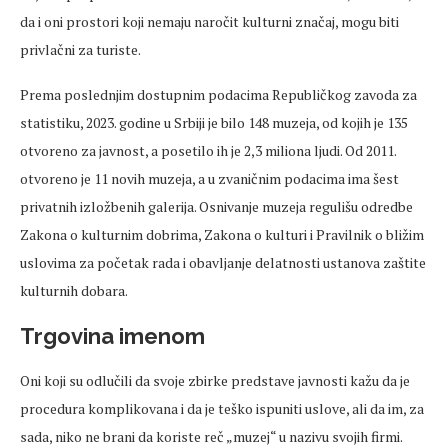
da i oni prostori koji nemaju naročit kulturni značaj, mogu biti
privlačni za turiste.
Prema poslednjim dostupnim podacima Republičkog zavoda za
statistiku, 2023. godine u Srbiji je bilo 148 muzeja, od kojih je 135
otvoreno za javnost, a posetilo ih je 2,3 miliona ljudi. Od 2011.
otvoreno je 11 novih muzeja, a u zvaničnim podacima ima šest
privatnih izložbenih galerija. Osnivanje muzeja regulišu odredbe
Zakona o kulturnim dobrima, Zakona o kulturi i Pravilnik o bližim
uslovima za početak rada i obavljanje delatnosti ustanova zaštite
kulturnih dobara.
Trgovina imenom
Oni koji su odlučili da svoje zbirke predstave javnosti kažu da je
procedura komplikovana i da je teško ispuniti uslove, ali da im, za
sada, niko ne brani da koriste reč „muzej“ u nazivu svojih firmi.