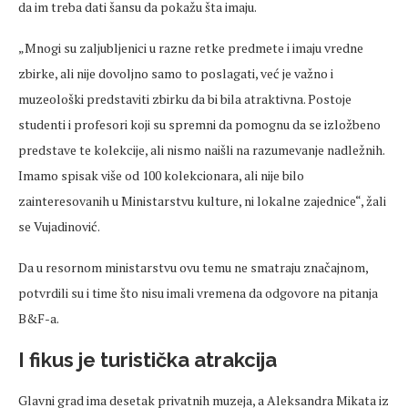
da im treba dati šansu da pokažu šta imaju.
„Mnogi su zaljubljenici u razne retke predmete i imaju vredne
zbirke, ali nije dovoljno samo to poslagati, već je važno i
muzeološki predstaviti zbirku da bi bila atraktivna. Postoje
studenti i profesori koji su spremni da pomognu da se izložbeno
predstave te kolekcije, ali nismo naišli na razumevanje nadležnih.
Imamo spisak više od 100 kolekcionara, ali nije bilo
zainteresovanih u Ministarstvu kulture, ni lokalne zajednice“, žali
se Vujadinović.
Da u resornom ministarstvu ovu temu ne smatraju značajnom,
potvrdili su i time što nisu imali vremena da odgovore na pitanja
B&F-a.
I fikus je turistička atrakcija
Glavni grad ima desetak privatnih muzeja, a Aleksandra Mikata iz