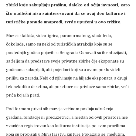
zbirki koje sakupljaju prašinu, daleko od očiju javnosti, zato
što nadležni nisu zainteresovani da se ovaj deo kulturne i
turističke ponude unapredi, tvrde upućeni u ovo tržište.
Muzeji slatkiša, video-igrica, paranormalnog, sladoleda,
čokolade, samo su neki od turističkih atrakcija koje su se
poslednjih godina pojavile u Beogradu. Osnovali su ih entuzijasti,
sa željom da predstave svoje privatne zbirke čije eksponate su
godinama sakupljali, ali i pojedinci koji su u ovom poslu videli
priliku za zaradu. Neki od njih imaju na hiljade eksponata, a drugi
tek nekoliko desetina, ali posetioce ne privlače samo zbirke, već i
priča koja ih prati.
Pod formom privatnih muzeja većinom posluju udruženja
građana, fondacije ili preduzetnici, a nijedan od ovih prostora nije
zvanično registrovan kao kulturna institucija po svim pravilima
koja su propisali u Ministarstvu kulture. Pokazalo se, međutim,