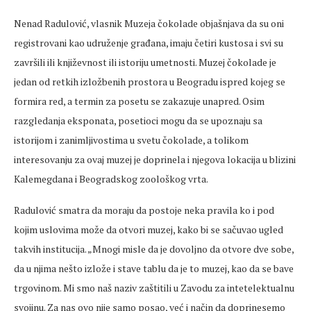
Nenad Radulović, vlasnik Muzeja čokolade objašnjava da su oni
registrovani kao udruženje građana, imaju četiri kustosa i svi su
završili ili književnost ili istoriju umetnosti. Muzej čokolade je
jedan od retkih izložbenih prostora u Beogradu ispred kojeg se
formira red, a termin za posetu se zakazuje unapred. Osim
razgledanja eksponata, posetioci mogu da se upoznaju sa
istorijom i zanimljivostima u svetu čokolade, a tolikom
interesovanju za ovaj muzej je doprinela i njegova lokacija u blizini
Kalemegdana i Beogradskog zoološkog vrta.
Radulović smatra da moraju da postoje neka pravila ko i pod
kojim uslovima može da otvori muzej, kako bi se sačuvao ugled
takvih institucija. „Mnogi misle da je dovoljno da otvore dve sobe,
da u njima nešto izlože i stave tablu da je to muzej, kao da se bave
trgovinom. Mi smo naš naziv zaštitili u Zavodu za intetelektualnu
svojinu. Za nas ovo nije samo posao, već i način da doprinesemo