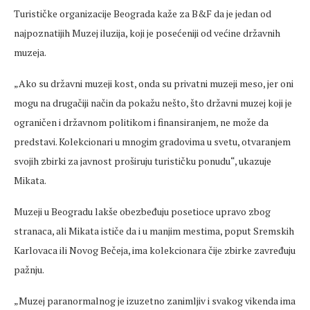
Turističke organizacije Beograda kaže za B&F da je jedan od
najpoznatijih Muzej iluzija, koji je posećeniji od većine državnih
muzeja.
„Ako su državni muzeji kost, onda su privatni muzeji meso, jer oni
mogu na drugačiji način da pokažu nešto, što državni muzej koji je
ograničen i državnom politikom i finansiranjem, ne može da
predstavi. Kolekcionari u mnogim gradovima u svetu, otvaranjem
svojih zbirki za javnost proširuju turističku ponudu“, ukazuje
Mikata.
Muzeji u Beogradu lakše obezbeđuju posetioce upravo zbog
stranaca, ali Mikata ističe da i u manjim mestima, poput Sremskih
Karlovaca ili Novog Bečeja, ima kolekcionara čije zbirke zavređuju
pažnju.
„Muzej paranormalnog je izuzetno zanimljiv i svakog vikenda ima