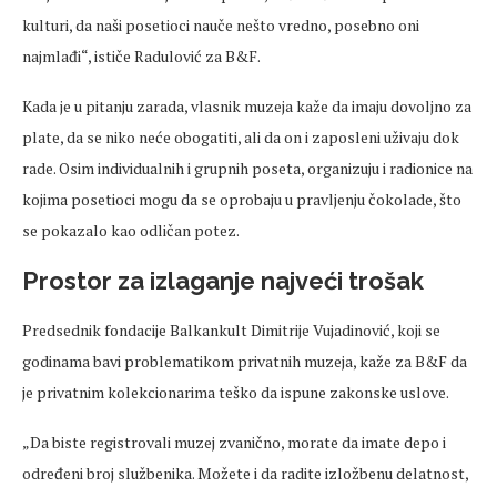
kulturi, da naši posetioci nauče nešto vredno, posebno oni
najmlađi“, ističe Radulović za B&F.
Kada je u pitanju zarada, vlasnik muzeja kaže da imaju dovoljno za
plate, da se niko neće obogatiti, ali da on i zaposleni uživaju dok
rade. Osim individualnih i grupnih poseta, organizuju i radionice na
kojima posetioci mogu da se oprobaju u pravljenju čokolade, što
se pokazalo kao odličan potez.
Prostor za izlaganje najveći trošak
Predsednik fondacije Balkankult Dimitrije Vujadinović, koji se
godinama bavi problematikom privatnih muzeja, kaže za B&F da
je privatnim kolekcionarima teško da ispune zakonske uslove.
„Da biste registrovali muzej zvanično, morate da imate depo i
određeni broj službenika. Možete i da radite izložbenu delatnost,