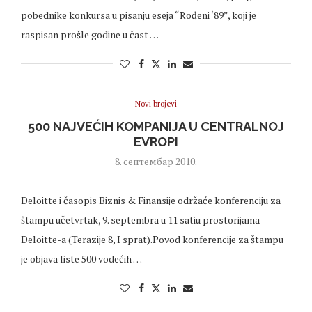
pobednike konkursa u pisanju eseja “Rođeni ‘89”, koji je
raspisan prošle godine u čast …
Novi brojevi
500 NAJVEĆIH KOMPANIJA U CENTRALNOJ
EVROPI
8. септембар 2010.
Deloitte i časopis Biznis & Finansije održaće konferenciju za
štampu učetvrtak, 9. septembra u 11 satiu prostorijama
Deloitte-a (Terazije 8, I sprat).Povod konferencije za štampu
je objava liste 500 vodećih …