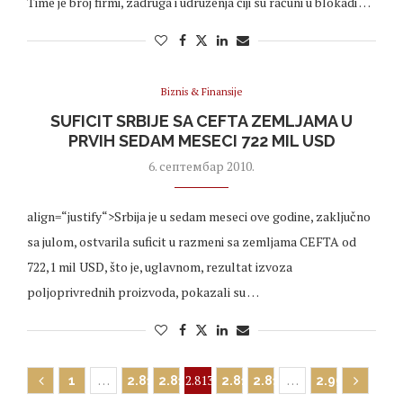
Time je broj firmi, zadruga i udruženja čiji su računi u blokadi …
Biznis & Finansije
SUFICIT SRBIJE SA CEFTA ZEMLJAMA U
PRVIH SEDAM MESECI 722 MIL USD
6. септембар 2010.
align=“justify“>Srbija je u sedam meseci ove godine, zaključno
sa julom, ostvarila suficit u razmeni sa zemljama CEFTA od
722,1 mil USD, što je, uglavnom, rezultat izvoza
poljoprivrednih proizvoda, pokazali su …
…
2.813
…
1
2.811
2.812
2.814
2.815
2.996