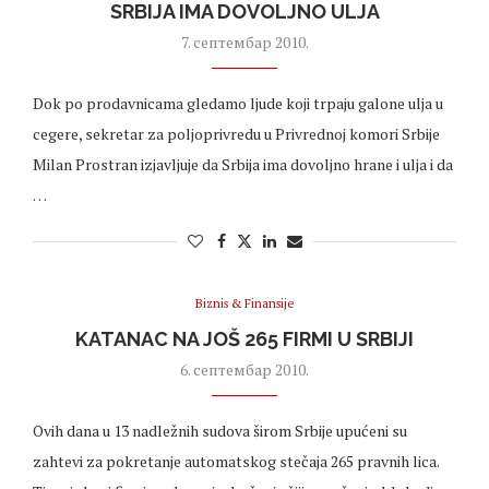
SRBIJA IMA DOVOLJNO ULJA
7. септембар 2010.
Dok po prodavnicama gledamo ljude koji trpaju galone ulja u
cegere, sekretar za poljoprivredu u Privrednoj komori Srbije
Milan Prostran izjavljuje da Srbija ima dovoljno hrane i ulja i da
…
Biznis & Finansije
KATANAC NA JOŠ 265 FIRMI U SRBIJI
6. септембар 2010.
Ovih dana u 13 nadležnih sudova širom Srbije upućeni su
zahtevi za pokretanje automatskog stečaja 265 pravnih lica.