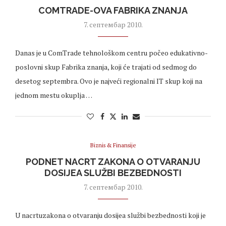
COMTRADE-OVA FABRIKA ZNANJA
7. септембар 2010.
Danas je u ComTrade tehnološkom centru počeo edukativno-
poslovni skup Fabrika znanja, koji će trajati od sedmog do
desetog septembra. Ovo je najveći regionalni IT skup koji na
jednom mestu okuplja …
Biznis & Finansije
PODNET NACRT ZAKONA O OTVARANJU
DOSIJEA SLUŽBI BEZBEDNOSTI
7. септембар 2010.
U nacrtuzakona o otvaranju dosijea službi bezbednosti koji je