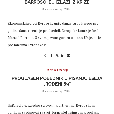
BARROSO: EU IZLAZI IZ KRIZE
8. септембар 2010.
Ekonomski izgledi Evropske unije danas su bolji nego pre
godinu dana, ocenio je predsednik Evropske komisije José
Manuel Barroso. U svom prvom govoru o stanju Unije, on je
poslanicima Evropskog …
Biznis & Finansije
PROGLAŠEN POBEDNIK U PISANJU ESEJA
„ROĐENI 89“
8. септембар 2010.
UniCredit je, zajedno sa svojim partnerima, Evropskom
bankom za obnovu i razvoj i Fajnenšel Tajmsom, proglasio