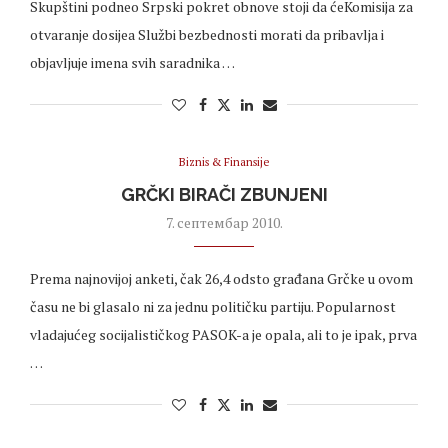
Skupštini podneo Srpski pokret obnove stoji da ćeKomisija za
otvaranje dosijea Službi bezbednosti morati da pribavlja i
objavljuje imena svih saradnika …
Biznis & Finansije
GRČKI BIRAČI ZBUNJENI
7. септембар 2010.
Prema najnovijoj anketi, čak 26,4 odsto građana Grčke u ovom
času ne bi glasalo ni za jednu političku partiju. Popularnost
vladajućeg socijalističkog PASOK-a je opala, ali to je ipak, prva
…