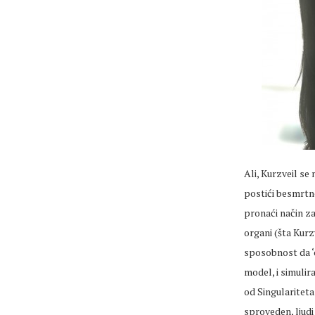
Ali, Kurzveil se
postići besmrtn
pronaći način za
organi (šta Kurz
sposobnost da ‘
model, i simulir
od Singulariteta
sproveden, ljudi