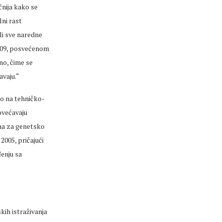
ćnija kako se
ni rast
li sve naredne
2009, posvećenom
no, čime se
avaju.“
po na tehničko-
povećavaju
ina za genetsko
2005, pričajući
đenju sa
kih istraživanja