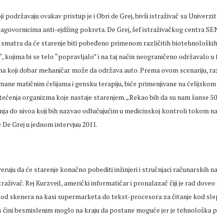
ji podržavaju ovakav pristup je i Obri de Grej, bivši istraživač sa Univerzi
agovornicima anti-ejdžing pokreta. De Grej, šef istraživačkog centra S
a, smatra da će starenje biti pobeđeno primenom različitih biotehnološk
 kojima bi se telo “popravljalo” i na taj način neograničeno održavalo 
 na koji dobar mehaničar može da održava auto. Prema ovom scenariju, ra
etmane matičnim ćelijama i gensku terapiju, biće primenjivane na ćelijskom
tećenja organizma koje nastaje starenjem. „Rekao bih da su nam šanse 50
nja do nivoa koji bih nazvao odlučujućim u medicinskoj kontroli tokom n
e De Grej u jednom intervjuu 2011.
veruju da će starenje konačno pobediti inžinjeri i stručnjaci računarskih n
traživač. Rej Kurzveil, američki informatičar i pronalazač čiji je rad doveo
– od skenera na kasi supermarketa do tekst-procesora za čitanje kod slep
s čini besmislenim moglo na kraju da postane moguće jer je tehnološka