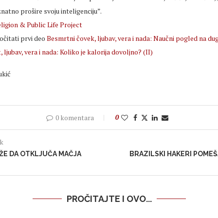
atno prošire svoju inteligenciju”.
igion & Public Life Project
čitati prvi deo
Besmrtni čovek, ljubav, vera i nada: Naučni pogled na du
, ljubav, vera i nada: Koliko je kalorija dovoljno? (II)
ukić
0 komentara
0
ak
ŽE DA OTKLJUČA MAČJA
BRAZILSKI HAKERI POMEŠA
PROČITAJTE I OVO...