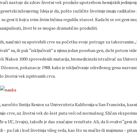
živači nastoje da zdrav životni vek produže upotrebom hemijskih jedinjenja
 genetski inženjering. Ideja je da, pošto različite životinje imaju radikalno 
 su geni ti koji u svim živim bićima regulišu starost. Kada bi se ovi geni mo
anipulisati, život bi se mogao dramatično produžiti.
h, naučnici su upotrebili crve na početku svoje potrage za takozvanim
vali” su, ili pak “isključivali” u njima jedan poseban gen, da bi potom videl
veli. Nakon 1000 sprovedenih mutacija, biomedicinski istraživač na Univerz
 Džonson, pokazao je 1988. kako je isključivanje određenog gena nazvanog
o životni vek ispitivanih crva.
, naročito Sintija Kenion sa Univerziteta Kalifornija u San Francisku, kasni
je crve, uz životni vek do šest puta veći od normalnog. Sličan eksperim
 u UC, Irvajn), takođe je dao značajne rezultate. Ali, da li ovakvi “geni 
di – pa čak i kod životinja višeg reda, kao što su mačke ili majmuna – pitanj