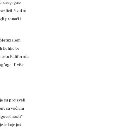
, drugi gaje
različit životni
gli pronaći i
 „Metuzalem
i koliko bi
itetu Kalifornija
 ‘age-1’ više
je su proizveli
ent sa voćnim
dugovečnosti”
e je koje još