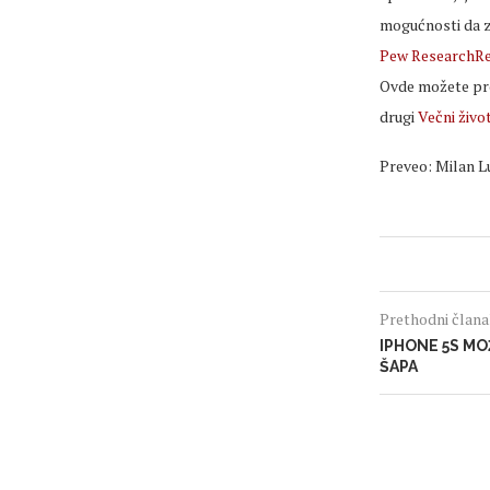
mogućnosti da zn
Pew ResearchRel
Ovde možete pro
drugi
Večni život
Preveo: Milan L
Prethodni član
IPHONE 5S MO
ŠAPA