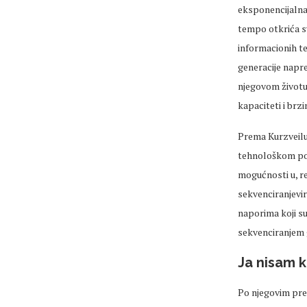
eksponencijalna,
tempo otkrića sv
informacionih te
generacije napr
njegovom životu 
kapaciteti i brz
Prema Kurzveilu
tehnološkom polj
mogućnosti u, r
sekvenciranjevir
naporima koji su
sekvenciranjem
Ja nisam k
Po njegovim pred