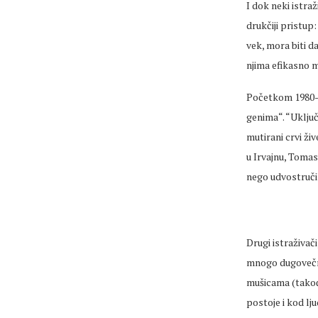
I dok neki istra
drukčiji pristup:
vek, mora biti da
njima efikasno m
Početkom 1980-i
genima“. “Uključi
mutirani crvi ži
u Irvajnu, Tomas
nego udvostručil
Drugi istraživači
mnogo dugovečni
mušicama (takođe
postoje i kod lju