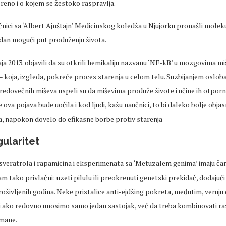
reno i o kojem se žestoko raspravlja.
ici sa ‘Albert Ajnštajn’ Medicinskog koledža u Njujorku pronašli moleku
edan mogući put produženju života.
aja 2013. objavili da su otkrili hemikaliju nazvanu ‘NF-kB’ u mozgovima 
 koja, izgleda, pokreće proces starenja u celom telu. Suzbijanjem oslob
redovečnih miševa uspeli su da miševima produže živote i učine ih otporn
e ova pojava bude uočila i kod ljudi, kažu naučnici, to bi daleko bolje obja
da, napokon dovelo do efikasne borbe protiv starenja
gularitet
sveratrola i rapamicina i eksperimenata sa ‘Metuzalem genima’ imaju ča
m tako privlačni: uzeti pilulu ili preokrenuti genetski prekidač, dodajući n
oživljenih godina. Neke pristalice anti-ejdžing pokreta, međutim, veruju
ti ako redovno unosimo samo jedan sastojak, već da treba kombinovati r
tmane.