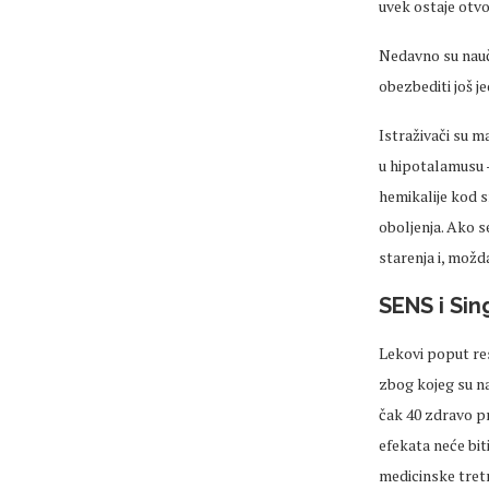
uvek ostaje otvo
Nedavno su naučn
obezbediti još j
Istraživači su m
u hipotalamusu –
hemikalije kod s
oboljenja. Ako s
starenja i, mož
SENS i Sin
Lekovi poput re
zbog kojeg su na
čak 40 zdravo pr
efekata neće bi
medicinske tre