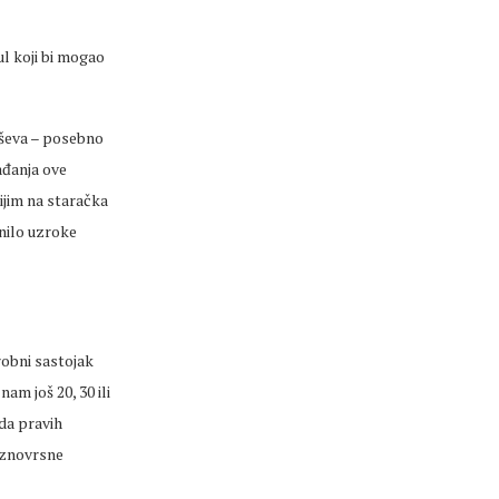
l koji bi mogao
miševa – posebno
ađanja ove
ijim na staračka
snilo uzroke
robni sastojak
am još 20, 30 ili
 da pravih
aznovrsne