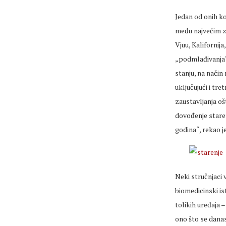
Jedan od onih ko
među najvećim z
Vjuu, Kalifornij
„podmlađivanja“,
stanju, na način
uključujući i tr
zaustavljanja oš
dovođenje stare
godina“, rekao j
Neki stručnjaci 
biomedicinski is
tolikih uređaja 
ono što se dana