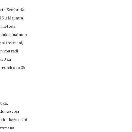
teta Kembridž i
ENS u Mauntin
ih metoda
u funkcionalnom
zni tretmani,
 nivou radi
/50 za
arednih oko 25
auka,
 do razvoja
ih – kažu da bi
 promena