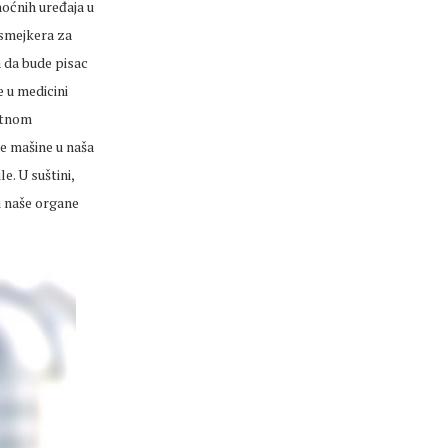
oćnih uređaja u
jsmejkera za
a da bude pisac
e u medicini
zetnom
e mašine u naša
e. U suštini,
bi naše organe