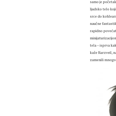
samo je početak
ljudsko telo koj
srce do kohlearn
naučne fantastik
rapidno povećati
minijaturizacij
tela – isprva kak
kaže Kurzveil, n
zamenili mnogo