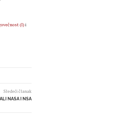
govečnost (I)
i
Sledeći članak
LI NASA I NSA