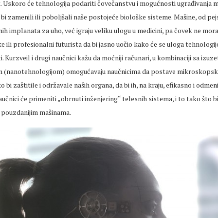
. Uskoro će tehnologija podariti čovečanstvu i mogućnosti ugrađivanja m
i bi zamenili ili poboljšali naše postojeće biološke sisteme. Mašine, od pe
ih implanata za uho, već igraju veliku ulogu u medicini, pa čovek ne mor
e ili profesionalni futurista da bi jasno uočio kako će se uloga tehnologij
. Kurzveil i drugi naučnici kažu da moćniji računari, u kombinaciji sa izu
om (nanotehnologijom) omogućavaju naučnicima da postave mikroskopsk
o bi zaštitile i održavale naših organa, da bi ih, na kraju, efikasno i odmenil
aučnici će primeniti „obrnuti inženjering“ telesnih sistema, i to tako što 
 pouzdanijim mašinama.