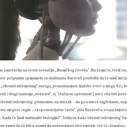
 ne zaustavlja na ovom scenariju „Bioničkog čoveka“. Na kraju će, tvrdi on,
ost potpunim spajanjem sa mašinama. Kurzveil predviđa da će naučnici 
 „obrnuti inženjering“ mozga, preuzimanjem ljudske svest u njega. Krv, ko
veil i drugi nazivaju „wetware“, tj. ‘vlažnom opremom’) neće više biti potr
obrnuti inženjering’ primenimo na mozak – da ga iznutra sagledamo, na
amo njegove regije – eksponencijalno raste“, piše Kurzveil u svojoj knjizi i
:. Kada će ljudi nadmašiti biologiju?“. Jednom kada ‘obrnuti inženjering’ b
 ne samo da će biti u stanju da potencijalno žive zauvek, već će, konačno, „