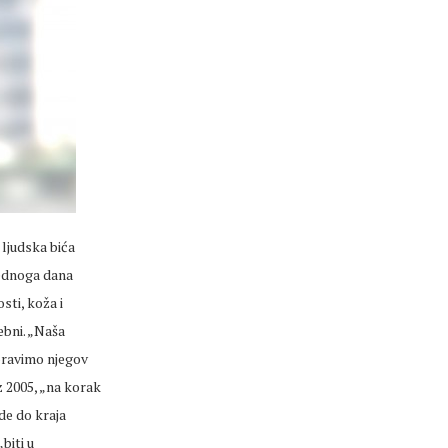
 ljudska bića
jednoga dana
sti, koža i
ebni. „Naša
pravimo njegov
z 2005, „na korak
ude do kraja
biti u