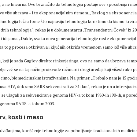
 a ne linearna. Ovo bi značilo da tehnologija postaje sve sposobnija i mo
e više ubrzava – i to eksponencijalnim ritmom. „Razlog za eksponencijal
hnologija leži u tome što najnoviju tehnologiju koristimo da bismo kreira
ednih tehnologija“, rekao je u dokumentarcu „Transendentni Čovek” iz 
i idejama. „Dakle, svaka nova generacija tehnologije raste eksponencijal
ina tog procesa otkrivanja i ključnih otkrića vremenom samo još više ubrz
, koji je sada Guglov direktor inženjeringa, ovo ne samo da ubrzava tem
u već se na taj način proizvode računari i drugi uređaji koji višestruko 
ecimo, biomedicinskim istraživanjima. Na primer, „Trebalo nam je 15 god
usa HIV, dok smo SARS sekvencirali za 31 dan“, rekao je on u intervjuu iz 
 se ulagali za sekvenciranje genoma HIV-a tokom 1980-ih i 90-ih, u pore
 genoma SARS-a tokom 2003.
rv, kosti i meso
viđanjima, korišćenje tehnologije za poboljšanje tradicionalnih medicins