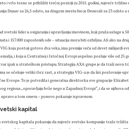
sto i vrlo tesno se približiti trećoj poziciji (u 2015. godini, najveće tržišno
nija Dunav sa 26,5 odsto, na drugom mestu bio je Đenerali sa 23 odsto 
ad svetski lider u osiguranju i upravljanju imovinom, koji pruža usluge u 5
nata i 157.000 zaposlenih ode – situacija mora biti ozbiljna. Ali ako na drug
VIG koja postoji gotovo dva veka, ima premiju veću od devet milijardi evr
emalja, i koja u Centralnoj i Istočnoj Evropi uspešno posluje više od 25 
 stvar ipak u strateškom pristupu. Strategija AXA grupe je da traži nova tr
ima se očekuje veliki i brz rast, a strategija VIG-a je da širi poslovanje 
čne Evrope. To je potvrdila i generalna direktorka ove grupacije Elizabet
vog regiona „oporavljaju brže nego u Zapadnoj Evropi“, i da se njihova od
re upravo u tom smeru – ponovo pokazuje ispravnom.
vetski kapital
 svetskog kapitala pokazuju da najveće svetske kompanije traže tržišta 