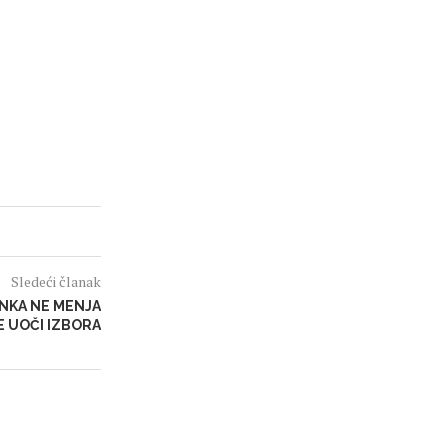
Sledeći članak
NKA NE MENJA
E UOČI IZBORA