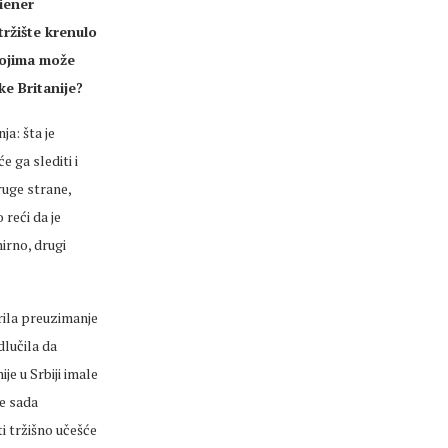
iener
tržište krenulo
 kojima može
ke Britanije?
ja: šta je
e ga slediti i
druge strane,
 reći da je
irno, drugi
rila preuzimanje
dlučila da
je u Srbiji imale
će sada
ti tržišno učešće