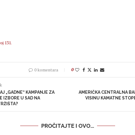
oj 131.
0 komentara
0
ak
CAJ „GADNE“ KAMPANJE ZA
AMERIČKA CENTRALNA BA
 IZBORE U SAD NA
VISINU KAMATNE STOP
TRŽIŠTA?
PROČITAJTE I OVO...