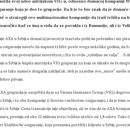
epustila svoj udeo autrijskom VIG-u, odnosno domaćoj kompaniji W
uranje koja je deo te grupacije. Da li je to bio znak da je domaće 
 reč o strategiji ove multinacionalne kompanije da traži tržišta na
 naročito kad se ima u vidu da se povukla i iz Rumunije, ali i iz Veli
e AXA u Srbiji u domaćoj javnosti je izazvala priličnu polemiku i niz pitan
u osiguranju navelo da napusti tržište posle svega nekoliko godina, da li ć
to uticati na potencijalne investitore, i šta to ovde „ozbiljno ne valja“… S 
e u Srbiji je kupila austrijska VIG grupacija za koju se nikako ne bi moglo
 pa se lako nameće drugačiji zaključak: dok je za jedne ovo „more“ suviše m
obro plivaju.
XA grupacija je saopštila da je sa Vienna Insurance Group (VIG) dogovo
Srbiji, i to obe kompanije (i životno i neživotno osiguranje), i da je time o
e iz Srbije. Cena transakcije nije objavljena, ali se zna da su AXA kompani
enata, premiju od oko 12 miliona evra i tržišno učešće od 1,8 odsto. Tako 
 Stadtische osiguranje, koja preuzima portfelj i klijente u Srbiji, poveća