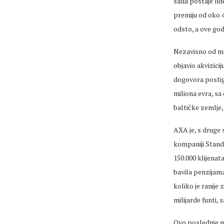
sada postaje lid
premiju od oko 4
odsto, a ove god
Nezavisno od međ
objavio akvizicij
dogovora postign
miliona evra, sa
baltičke zemlje
AXA je, s druge 
kompaniji Standa
150.000 klijenat
bavila penzijama
koliko je ranije
milijarde funti, 
Ovo poslednje mo