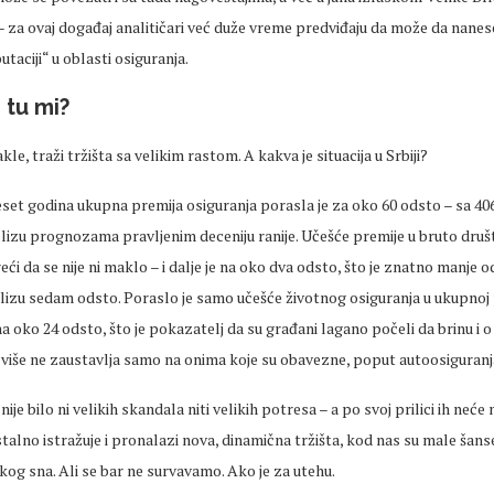
 za ovaj događaj analitičari već duže vreme predviđaju da može da nanese
taciji“ u oblasti osiguranja.
 tu mi?
akle, traži tržišta sa velikim rastom. A kakva je situacija u Srbiji?
set godina ukupna premija osiguranja porasla je za oko 60 odsto – sa 40
i blizu prognozama pravljenim deceniju ranije. Učešće premije u bruto dr
ći da se nije ni maklo – i dalje je na oko dva odsto, što je znatno manje
blizu sedam odsto. Poraslo je samo učešće životnog osiguranja u ukupnoj 
a oko 24 odsto, što je pokazatelj da su građani lagano počeli da brinu i o s
 više ne zaustavlja samo na onima koje su obavezne, poput autoosiguranj
ije bilo ni velikih skandala niti velikih potresa – a po svoj prilici ih neće n
stalno istražuje i pronalazi nova, dinamična tržišta, kod nas su male ša
og sna. Ali se bar ne survavamo. Ako je za utehu.