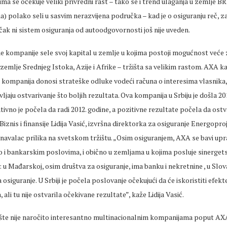
jima se očekuje veliki privredni rast – tako se i trend ulaganja u zemlje BR
Kina) polako seli u sasvim nerazvijena područka – kad je o osiguranju reč, z
čak ni sistem osiguranja od autoodgovornosti još nije uveden.
 kompanije sele svoj kapital u zemlje u kojima postoji mogućnost veće z
mlje Srednjeg Istoka, Azije i Afrike – tržišta sa velikim rastom. AXA k
 kompanija donosi strateške odluke vodeći računa o interesima vlasnika,
ljaju ostvarivanje što boljih rezultata. Ova kompanija u Srbiju je došla 20
tivno je počela da radi 2012. godine, a pozitivne rezultate počela da ostva
 Biznis i finansije Lidija Vasić, izvršna direktorka za osiguranje Energopr
znavalac prilika na svetskom tržištu. „Osim osiguranjem, AXA se bavi up
o i bankarskim poslovima, i obično u zemljama u kojima posluje sinerget
: u Mađarskoj, osim društva za osiguranje, ima banku i nekretnine , u Slo
 osiguranje. U Srbiji je počela poslovanje očekujući da će iskoristiti efekt
ali tu nije ostvarila očekivane rezultate”, kaže Lidija Vasić.
ište nije naročito interesantno multinacionalnim kompanijama poput AXA 