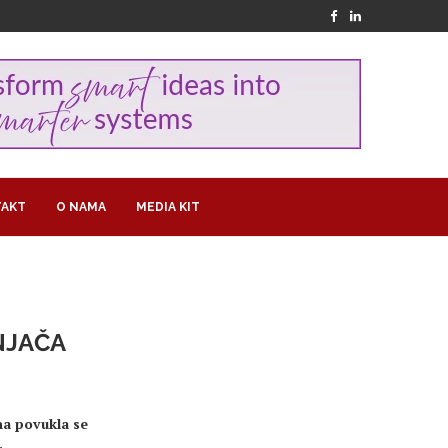
AKT
O NAMA
MEDIA KIT
RNJAČA
na povukla se