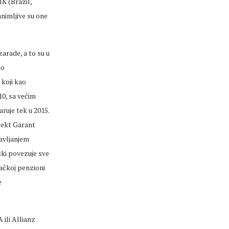
IK (Brazil,
animljive su one
arade, a to su u
ao
 koji kao
10, sa većim
ruje tek u 2015.
ojekt Garant
ravljanjem
ski povezuje sve
vačkoj penzioni
e
ili Allianz