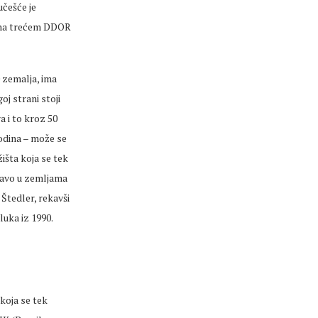
 učešće je
a na trećem DDOR
0 zemalja, ima
oj strani stoji
a i to kroz 50
godina – može se
žišta koja se tek
upravo u zemljama
 Štedler, rekavši
luka iz 1990.
koja se tek