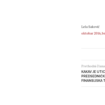
Lela Saković
oktobar 2016, br
Prethodni član
KAKAV JE UTI
PREDSEDNIČKE
FINANSIJSKA 