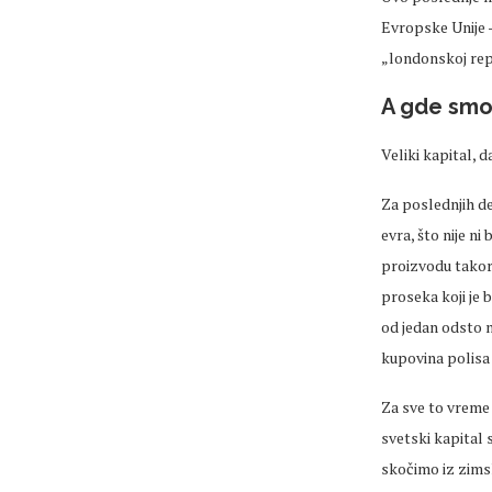
Evropske Unije –
„londonskoj repu
A gde smo
Veliki kapital, d
Za poslednjih de
evra, što nije n
proizvodu takore
proseka koji je 
od jedan odsto n
kupovina polisa
Za sve to vreme n
svetski kapital 
skočimo iz zimsk