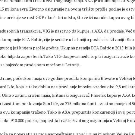
er na rumunskom tržištu životnog osiguranja. AXA je u Rumuniji u 2015. g
,5 miliona evra. Životno osiguranje na ovom tržištu prošle godine je ostv
ine očekuje se rast GDP oko četiri odsto, što će ići na ruku kupcu ovog bi
usobnih transakcija, VIG je nastavio da kupuje, a AXA da prodaje. Već u
u kompanije BTA Baltic, čije je sedište u Letoniji a posluje i u Litvaniji i Est
utog još krajem prošle godine. Ukupna premija BTA Baltic u 2015. bila j
 oko hiljadu zaposlenih. Tako VIG dospeva među top tri osiguravajuće ko
, sa najvećom prodajnom mrežom u Letoniji.
strane, početkom maja ove godine prodala kompaniju Elevate u Velikoj Br
rd Life, koja je tako dobila na upravljanje imovinu vrednu oko 9,8 milijardi
a. Ubrzo zatim, krajem maja, britanski osiguravač Phoenix kupio je AXA 
 i zaštitom poslovanja Sun Life, za 375 miliona funti – znatno manje od 5
 za ovu kompaniju traženo. Tako je AXA prepustila konkurenciji i ovaj port
sa oko 910.000 polisa, i napustila tržište životnog osiguranja u Velikoj Brita
že se povezati i sa tada nagoveštajima, a već u junu izlaskom Velike Brit