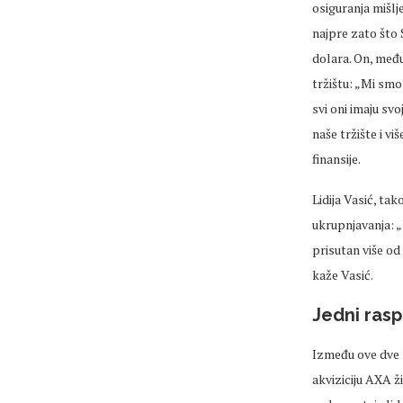
osiguranja mišlj
najpre zato što 
dolara. On, među
tržištu: „Mi smo
svi oni imaju svo
naše tržište i v
finansije.
Lidija Vasić, ta
ukrupnjavanja: „
prisutan više od 
kaže Vasić.
Jedni rasp
Između ove dve k
akviziciju AXA ž