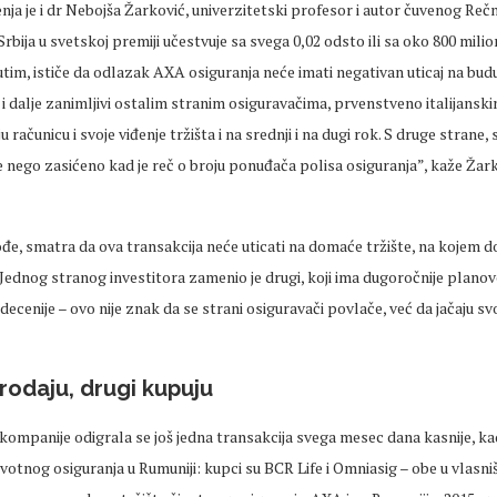
enja je i dr Nebojša Žarković, univerzitetski profesor i autor čuvenog Reč
Srbija u svetskoj premiji učestvuje sa svega 0,02 odsto ili sa oko 800 mili
tim, ističe da odlazak AXA osiguranja neće imati negativan uticaj na bud
 i dalje zanimljivi ostalim stranim osiguravačima, prvenstveno italijanskim
ju računicu i svoje viđenje tržišta i na srednji i na dugi rok. S druge strane
iše nego zasićeno kad je reč o broju ponuđača polisa osiguranja”, kaže Žark
kođe, smatra da ova transakcija neće uticati na domaće tržište, na kojem d
Jednog stranog investitora zamenio je drugi, koji ima dugoročnije planove 
decenije – ovo nije znak da se strani osiguravači povlače, već da jačaju svo
rodaju, drugi kupuju
ompanije odigrala se još jedna transakcija svega mesec dana kasnije, ka
ivotnog osiguranja u Rumuniji: kupci su BCR Life i Omniasig – obe u vlasni