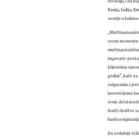
otvaraju, i na ko
Rusija, Indija, 
zemlje u kojima 
„Multinacionalne
ovom momentu ze
multinacionalna
imperativ postav
klijentima opera
godini“, kaže za
osiguranja, i po
investicijama ka
svoje delatnosti
fond i društvo za
bankoosiguranja, 
Da ovdašnje trž