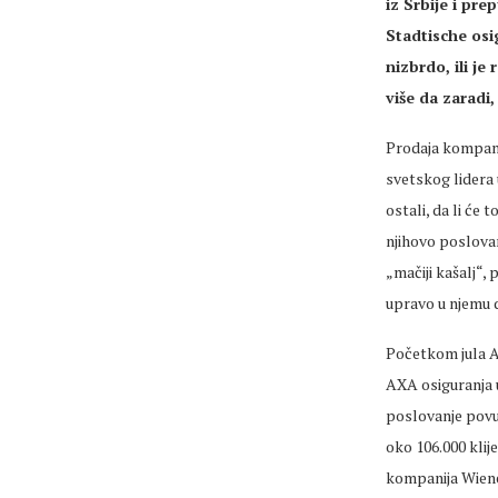
iz Srbije i pr
Stadtische osig
nizbrdo, ili je
više da zaradi,
Prodaja kompanij
svetskog lidera 
ostali, da li će 
njihovo poslovanj
„mačiji kašalj“,
upravo u njemu d
Početkom jula A
AXA osiguranja u 
poslovanje povuč
oko 106.000 klij
kompanija Wiener