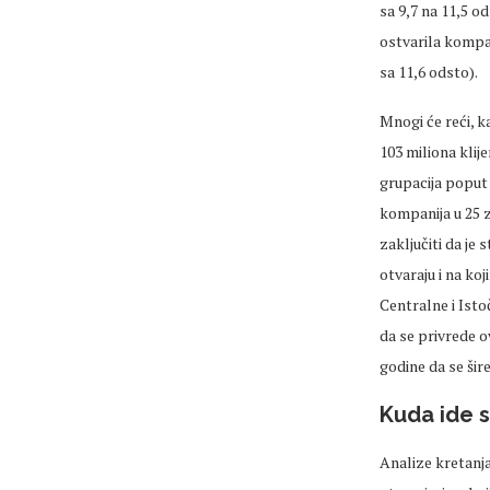
sa 9,7 na 11,5 od
ostvarila kompa
sa 11,6 odsto).
Mnogi će reći, k
103 miliona klije
grupacija poput 
kompanija u 25 z
zaključiti da je
otvaraju i na koj
Centralne i Isto
da se privrede o
godine da se ši
Kuda ide s
Analize kretanja