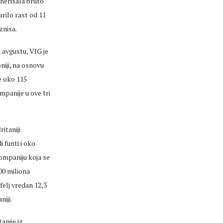
enerisala bruto
arilo rast od 11
znisa.
 avgustu, VIG je
oniji, na osnovu
e oko 115
mpanije u ove tri
itaniji
 funti i oko
kompaniju koja se
00 miliona
felj vredan 12,3
niji.
anije iz