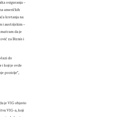
nika osiguranja –
ona američkih
uća kretanja na
 i austrijskim –
, smatram da je
ović za Biznis i
olazi do
i koji je ovde
je pozicije”,
da je VIG objavio
štvu VIG-a, koji