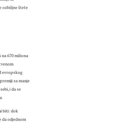
 ozbiljne štete
6 na 670 miliona
uštvenom
 od evropskog
premiji sa manje
ebi, i da se
a.
i biti: dok
nse da odjednom