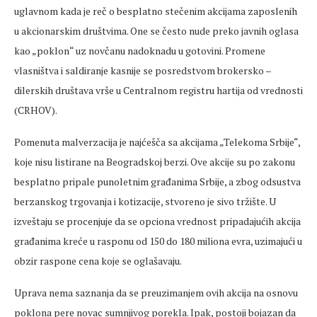
uglavnom kada je reč o besplatno stečenim akcijama zaposlenih
u akcionarskim društvima. One se često nude preko javnih oglasa
kao „poklon“ uz novčanu nadoknadu u gotovini. Promene
vlasništva i saldiranje kasnije se posredstvom brokersko –
dilerskih društava vrše u Centralnom registru hartija od vrednosti
(CRHOV).
Pomenuta malverzacija je najćešča sa akcijama „Telekoma Srbije“,
koje nisu listirane na Beogradskoj berzi. Ove akcije su po zakonu
besplatno pripale punoletnim građanima Srbije, a zbog odsustva
berzanskog trgovanja i kotizacije, stvoreno je sivo tržište. U
izveštaju se procenjuje da se opciona vrednost pripadajućih akcija
građanima kreće u rasponu od 150 do 180 miliona evra, uzimajući u
obzir raspone cena koje se oglašavaju.
Uprava nema saznanja da se preuzimanjem ovih akcija na osnovu
poklona pere novac sumnjivog porekla. Ipak, postoji bojazan da