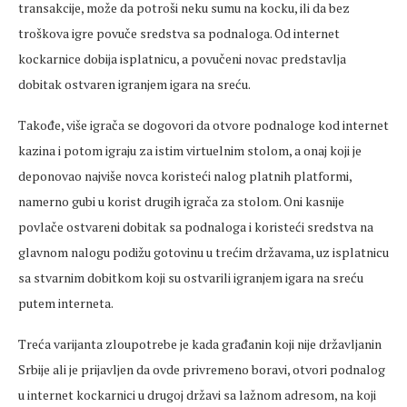
transakcije, može da potroši neku sumu na kocku, ili da bez
troškova igre povuče sredstva sa podnaloga. Od internet
kockarnice dobija isplatnicu, a povučeni novac predstavlja
dobitak ostvaren igranjem igara na sreću.
Takođe, više igrača se dogovori da otvore podnaloge kod internet
kazina i potom igraju za istim virtuelnim stolom, a onaj koji je
deponovao najviše novca koristeći nalog platnih platformi,
namerno gubi u korist drugih igrača za stolom. Oni kasnije
povlače ostvareni dobitak sa podnaloga i koristeći sredstva na
glavnom nalogu podižu gotovinu u trećim državama, uz isplatnicu
sa stvarnim dobitkom koji su ostvarili igranjem igara na sreću
putem interneta.
Treća varijanta zloupotrebe je kada građanin koji nije državljanin
Srbije ali je prijavljen da ovde privremeno boravi, otvori podnalog
u internet kockarnici u drugoj državi sa lažnom adresom, na koji