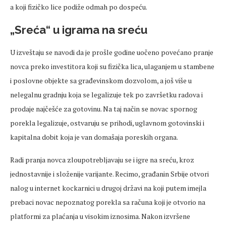
a koji fizičko lice podiže odmah po dospeću.
„Sreća“ u igrama na sreću
U izveštaju se navodi da je prošle godine uočeno povećano pranje
novca preko investitora koji su fizička lica, ulaganjem u stambene
i poslovne objekte sa građevinskom dozvolom, a još više u
nelegalnu gradnju koja se legalizuje tek po završetku radova i
prodaje najčešće za gotovinu. Na taj način se novac spornog
porekla legalizuje, ostvaruju se prihodi, uglavnom gotovinski i
kapitalna dobit koja je van domašaja poreskih organa.
Radi pranja novca zloupotrebljavaju se i igre na sreću, kroz
jednostavnije i složenije varijante. Recimo, građanin Srbije otvori
nalog u internet kockarnici u drugoj državi na koji putem imejla
prebaci novac nepoznatog porekla sa računa koji je otvorio na
platformi za plaćanja u visokim iznosima. Nakon izvršene