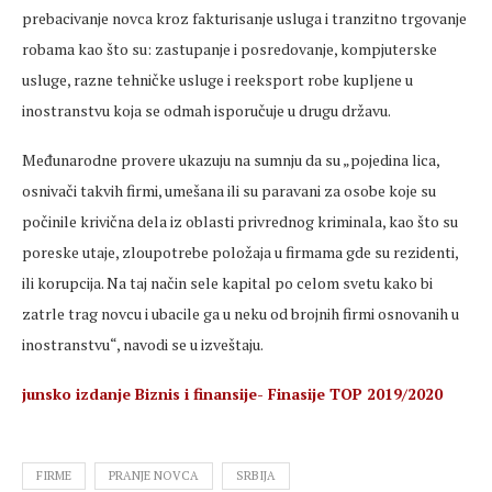
prebacivanje novca kroz fakturisanje usluga i tranzitno trgovanje
robama kao što su: zastupanje i posredovanje, kompjuterske
usluge, razne tehničke usluge i reeksport robe kupljene u
inostranstvu koja se odmah isporučuje u drugu državu.
Međunarodne provere ukazuju na sumnju da su „pojedina lica,
osnivači takvih firmi, umešana ili su paravani za osobe koje su
počinile krivična dela iz oblasti privrednog kriminala, kao što su
poreske utaje, zloupotrebe položaja u firmama gde su rezidenti,
ili korupcija. Na taj način sele kapital po celom svetu kako bi
zatrle trag novcu i ubacile ga u neku od brojnih firmi osnovanih u
inostranstvu“, navodi se u izveštaju.
junsko izdanje Biznis i finansije- Finasije TOP 2019/2020
FIRME
PRANJE NOVCA
SRBIJA