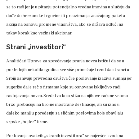
se to radi jer je u pitanju potencijalno vredna imovina u slučaju da
dođe do berzanske trgovine ili preuzimanja značajnog paketa
akcija na osnovu promene vlasništva, ako se država odluči na
takav korak kao većinski akcionar.
Strani „investitori“
Analitičari Uprave za sprečavanje pranja novca ističu i da se u
poslednjih nekoliko godina sve više primećuje trend da stranci u
Srbiji osnivaju privredna društva čije poslovanje izaziva sumnju jer
sugeriše da je reč o firmama koje su osnovane isključivo radi
raslojavanja novca. Sredstva koja stižu na njihove račune veoma
brzo prebacuju na brojne inostrane destinacije, ali su iznosi
daleko manji u poređenju sa sličnim poslovima koje obavljaju
srpske „bojler“ firme.
Poslovanje ovakvih „stranih investitora“ se najčešće svodi na