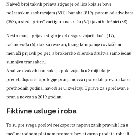
Najveći broj takvih prijava stigao je od lica koja se bave
poštanskim saobraćajem (891) i banaka (819), potom od advokata
(353), a slede priređivači igara na sreću (67) i javni beležnici (58).
Nešto manje prijava stiglo je od osiguravajućih kuća (17),
računovođa (6), dok su revizori, lizing kompanije i ovlašćeni
menjači prijavili po pet, a brokersko dilerska društva samo jednu
sumnjivu transakciju.
Analize ovakvih transakcija pokazuju da u Srbiji i dalje
preovlađuju iste tipologije pranja novca i poreskih prevara kao i
prethodnih godina, navodi se u izveštaju Uprave za sprečavanje
pranja novca za 2019. godinu.
Fiktivne usluge i roba
To su pre svega poslovi reeksporta nepovezanih pravnih lica u
međunarodnom platnom prometu bez stvarno prodate robe ili