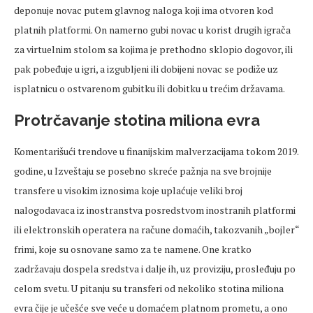
deponuje novac putem glavnog naloga koji ima otvoren kod
platnih platformi. On namerno gubi novac u korist drugih igrača
za virtuelnim stolom sa kojima je prethodno sklopio dogovor, ili
pak pobeđuje u igri, a izgubljeni ili dobijeni novac se podiže uz
isplatnicu o ostvarenom gubitku ili dobitku u trećim državama.
Protrčavanje stotina miliona evra
Komentarišući trendove u finanijskim malverzacijama tokom 2019.
godine, u Izveštaju se posebno skreće pažnja na sve brojnije
transfere u visokim iznosima koje uplaćuje veliki broj
nalogodavaca iz inostranstva posredstvom inostranih platformi
ili elektronskih operatera na račune domaćih, takozvanih „bojler“
frimi, koje su osnovane samo za te namene. One kratko
zadržavaju dospela sredstva i dalje ih, uz proviziju, prosleđuju po
celom svetu. U pitanju su transferi od nekoliko stotina miliona
evra čije je učešće sve veće u domaćem platnom prometu, a ono