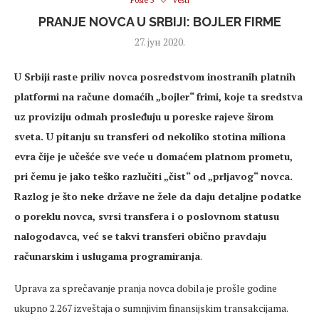
Posle 5
Vesti
PRANJE NOVCA U SRBIJI: BOJLER FIRME
27. јун 2020.
U Srbiji raste priliv novca posredstvom inostranih platnih
platformi na račune domaćih „bojler“ frimi, koje ta sredstva
uz proviziju odmah prosleđuju u poreske rajeve širom
sveta. U pitanju su transferi od nekoliko stotina miliona
evra čije je učešće sve veće u domaćem platnom prometu,
pri čemu je jako teško razlučiti „čist“ od „prljavog“ novca.
Razlog je što neke države ne žele da daju detaljne podatke
o poreklu novca, svrsi transfera i o poslovnom statusu
nalogodavca, već se takvi transferi obično pravdaju
računarskim i uslugama programiranja
.
Uprava za sprečavanje pranja novca dobila je prošle godine
ukupno 2.267 izveštaja o sumnjivim finansijskim transakcijama.