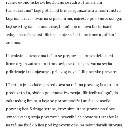
realne ekonomske svrhe. Obično se radi o „tranzitnim
transakcijama“ koje potiču od firme organizatora u inostranstvu
koja usmerava novac na srpsku firmu, najčešće po osnovu usluga,
koji se istog dana transferiše, takođe po osnovu fakturisanih
usluga na račune ostalih firmi koje su često locirane u „of-šor“
zonama.
U ovakvim slučajevima teško se prepoznaje prava delatnost
firme organizatora i pretpostavlja se da im je stvarna svrha
prikrivanje i raslojavanje „prljavog novca“, ili poreske prevare.
Učestalo je i izvlačenje sredstava sa računa pravnog lica preko
preduzetnika, obično po osnovu izvršenja „fiktivnih usluga“, do
zakonskog limita, a koja se potom podižu i uručuju vlasniku
pravnog lica. S druge strane, kroz simulirane pravne poslove
između većeg broja povezanih pravnih lica novac se transferiše
na račune fizičkih lica pod izgovorm otkupa sekundarnih sirovina,