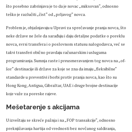
što posebno zabrinjava je to da je novac „miksovan“, odnosno
teško je razlučiti „čist“ od „prljavog“ novca.
Problem je, objašnjavaju u Upravi za sprečavanje pranja novca, što
neke države ne žele da sarađuju i daju detaljne podatke o poreklu
novca, svrsi transfera i o poslovnom statusu nalogodavca, već se
takvi transferi obično pravdaju računarskim i uslugama
programiranja. Sumnja raste i preusmeravanjem tog novca na „of-
šor“ destinacije ili države za koje se zna da imaju „fleksibilne“
standarde u preventivi i borbi protiv pranja novca, kao što su
Hong Kong, Antigua, Gibraltar, UAE i druge brojne destinacije
koje važe za poreske rajeve.
Mešetarenje s akcijama
U izveštaju se skreće pažnja i na „FOP transakcije“, odnosno
preknjižavanja hartija od vrednosti bez novčanog saldiranja,