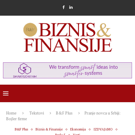
Home
Tekstovi
B&F Plus
Pranje novca u Srbiji:
Bojler firme
B&F Plus
Biznis & Finansije
Ekonomija
IZDVAJAMO